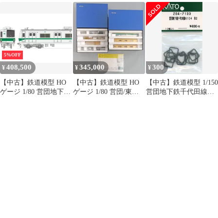
時) 2両セット 「鉄道コ
局 地下鉄谷町線 50系
房・側面赤帯 (5両セッ
レクション」
5069編成 6両セット A
ト) [A8091]
ジオラマ用品 (メーカ
ー初回受注限定生産)
5%OFF
408,500
345,000
300
¥
¥
¥
【中古】鉄道模型 HO
【中古】鉄道模型 HO
【中古】鉄道模型 1/150
ゲージ 1/80 営団地下鉄
ゲージ 1/80 営団/東京
営団地下鉄千代田線
東京メトロ6000系 中間
メトロ6000系 1次量産
6104 ホロ [Z04-7133]
6両Bセット(3、4、6、
車 6112編成 10両キット
5、6、7、8) [1-600-62]
(2024)