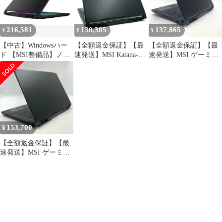
216,581
130,305
137,865
¥
¥
¥
【中古】Windowsハー
【全額返金保証】【最
【全額返金保証】【最
ド 【MSI整備品】ノー
速発送】MSI Katana-15-
速発送】MSI ゲーミン
ト型PC Katana 15 HX
B12VGK i7-12650H
グノートPC Katana-15-
B14W
16GB M.2 SSD 1TB
B13VFK-0225JP i7-
[KATANA15HXB14WG
RTX 4070 Laptop GPU
13620H 32GB 512GB
K0951JP](メーカー３か
85.5% 美品 動作確認済
RTX 4060 88% 美品 動
月保証)
作確認済
153,700
¥
【全額返金保証】【最
速発送】MSI ゲーミン
グノートPC Katana 17
B13VGK-4070JP i7-
13620H 16GB 512GB
RTX 4070 90% 美品 動
作確認済