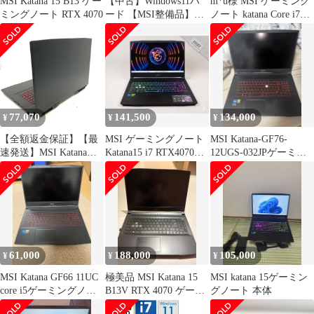
MSI Katana 15 B13 ゲー
【中古】Windows11ハ
m*u様 MSI ゲーミング
ミングノート RTX 4070
ード 【MSI整備品】ゲ
ノート katana Core i7
ーミングノートPC
3060 32
Katana 17 HX B14W (ブ
ラック)
[KATANA17HXB14WG
K6559JP](メーカー3か
月保証)
77,070
141,500
134,000
¥
¥
¥
【全額返金保証】【最
MSI ゲーミングノート
MSI Katana-GF76-
速発送】MSI Katana
Katana15 i7 RTX4070
12UGS-032JPゲーミン
GF76 11UD 11th Gen i7-
Win11Pro
グノートpcセット
11800H 16GB M.2 SSD
512GB RTX 3050Ti
Laptop GPU 94.1% 美品
動作確認済
61,000
188,000
105,000
¥
¥
¥
MSI Katana GF66 11UC
極美品 MSI Katana 15
MSI katana 15ゲーミン
core i5ゲーミングノー
B13V RTX 4070 ゲーミ
グノート 本体
ト
ングノート