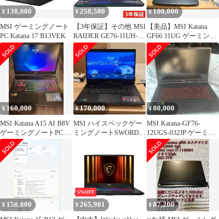
138,000
258,500
100,000
¥
¥
¥
MSI ゲーミングノート
【3年保証】その他 MSI
【美品】MSI Katana
PC Katana 17 B13VEK
RAIDER GE76-11UH-
GF66 11UG ゲーミング
598JP SSD1024GB メモ
ノート
リ64GB Core i9
Windows 11 Pro 中古 中
古パソコン ノートパソ
コン ノート PC ゲーミ
ング
160,000
170,000
80,000
¥
¥
¥
MSI Katana A15 AI B8V
MSI ハイスペックゲー
MSI Katana-GF76-
ゲーミングノートPC 本
ミングノートSWORD16
12UGS-032JP ゲーミン
体
使用僅か極美品
グノート 美品
5%OFF
158,000
265,981
87,200
¥
¥
¥