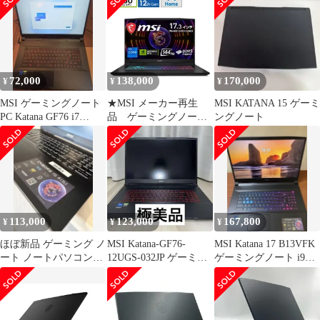
72,000
138,000
170,000
¥
¥
¥
MSI ゲーミングノート
★MSI メーカー再生
MSI KATANA 15 ゲーミ
PC Katana GF76 i7
品 ゲーミングノート
ングノート
RTX3060
Katana 17 B12VFK-
038JP ++ 260615
113,000
123,000
167,800
¥
¥
¥
ほぼ新品 ゲーミング ノ
MSI Katana-GF76-
MSI Katana 17 B13VFK
ート ノートパソコン
12UGS-032JP ゲーミン
ゲーミングノート i9
MSI 〖本日のみ3000円
グノート 極美品
RTX4060
引〗