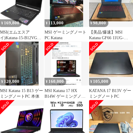
169,800
113,000
98,800
¥
¥
¥
MSI(エムエスア
MSI ゲーミングノート
【美品/爆速】MSI
イ)Katana-15-B12VGK-
PC Katana
Katana GF66 11UG-
1803JPゲーミングノー
029JP ゲーミングノー
トパソコン katana-15-
トPC
b12vgk-1803jp 整備済み
アウトレット品 [中古
(C)]
120,000
160,000
105,000
¥
¥
¥
MSI Katana 15 B13 ゲー
MSI Katana 17 HX
KATANA 17 B13V ゲー
ミングノートPC 本体
B14W ゲーミングノー
ミングノートPC
ト 本体