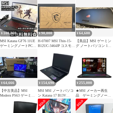
体
ーミングノートPC
PC Katana15
Katana 15 HX B14W (ブ
ラック)
[KATANA15HXB14WF
K3259JP](メーカー3か
月保証)
100,800
90,000
64,600
¥
¥
¥
MSI Katana GF76 11UE
H-07007 MSI Thin-15-
【美品】MSI ゲーミン
ゲーミングノートPC
B12UC-3464JP コスモス
グ ノートパソコン 1TB
RTX3060
グレイ ゲーミングノー
HDD+256 SSD
トパソコン 15.6型（イ
ンチ） Core i7 初期化済
箱あり 極美品
64,666
154,690
255,000
¥
¥
¥
【中古美品】MSI
MSI MSI ノートパソコ
★MSI メーカー再生
Modern PS63 ゲーミン
ン Katana 17 B13V
品 ゲーミングノート
グ＆ビジネスノートPC
Windows11 home Core i7
Katana 17 HX B14WGK-
13620H SSD 16GB 1TB
6559JP ++
17.3インチ