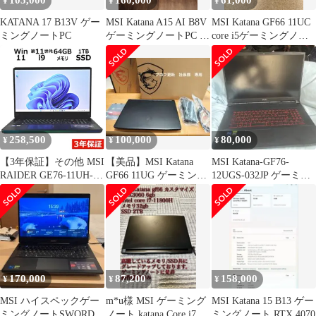
105,000
160,000
61,000
¥
¥
¥
KATANA 17 B13V ゲー
MSI Katana A15 AI B8V
MSI Katana GF66 11UC
ミングノートPC
ゲーミングノートPC 本
core i5ゲーミングノー
体
ト
258,500
100,000
80,000
¥
¥
¥
【3年保証】その他 MSI
【美品】MSI Katana
MSI Katana-GF76-
RAIDER GE76-11UH-
GF66 11UG ゲーミング
12UGS-032JP ゲーミン
598JP SSD1024GB メモ
ノート
グノート 美品
リ64GB Core i9
Windows 11 Pro 中古 中
古パソコン ノートパソ
コン ノート PC ゲーミ
ング
170,000
87,200
158,000
¥
¥
¥
MSI ハイスペックゲー
m*u様 MSI ゲーミング
MSI Katana 15 B13 ゲー
ミングノートSWORD16
ノート katana Core i7
ミングノート RTX 4070