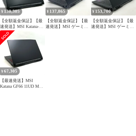
130,305
137,865
153,700
¥
¥
¥
【全額返金保証】【最
【全額返金保証】【最
【全額返金保証】【最
速発送】MSI Katana-15-
速発送】MSI ゲーミン
速発送】MSI ゲーミン
B12VGK i7-12650H
グノートPC Katana-15-
グノートPC Katana 17
16GB M.2 SSD 1TB
B13VFK-0225JP i7-
B13VGK-4070JP i7-
RTX 4070 Laptop GPU
13620H 32GB 512GB
13620H 16GB 512GB
85.5% 美品 動作確認済
RTX 4060 88% 美品 動
RTX 4070 90% 美品 動
作確認済
作確認済
67,305
¥
【最速発送】MSI
Katana GF66 11UD MS-
1582 i7-11800H 16GB
M.2 SSD 512GB RTX
3050 Ti 75.9%【難有】