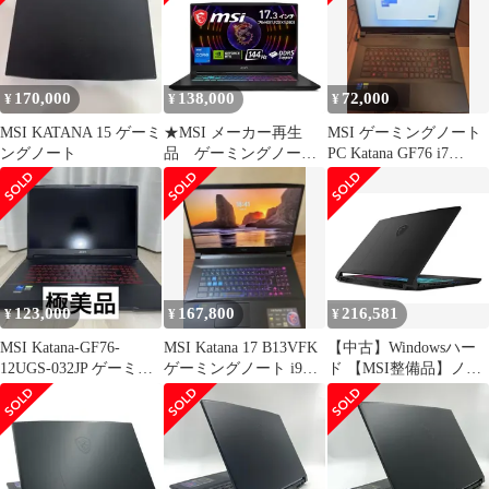
ラック)
[KATANA17HXB14WG
K6559JP](メーカー3か
月保証)
170,000
138,000
72,000
¥
¥
¥
MSI KATANA 15 ゲーミ
★MSI メーカー再生
MSI ゲーミングノート
ングノート
品 ゲーミングノート
PC Katana GF76 i7
Katana 17 B12VFK-
RTX3060
038JP ++ 260615
123,000
167,800
216,581
¥
¥
¥
MSI Katana-GF76-
MSI Katana 17 B13VFK
【中古】Windowsハー
12UGS-032JP ゲーミン
ゲーミングノート i9
ド 【MSI整備品】ノー
グノート 極美品
RTX4060
ト型PC Katana 15 HX
B14W
[KATANA15HXB14WG
K0951JP](メーカー３か
月保証)