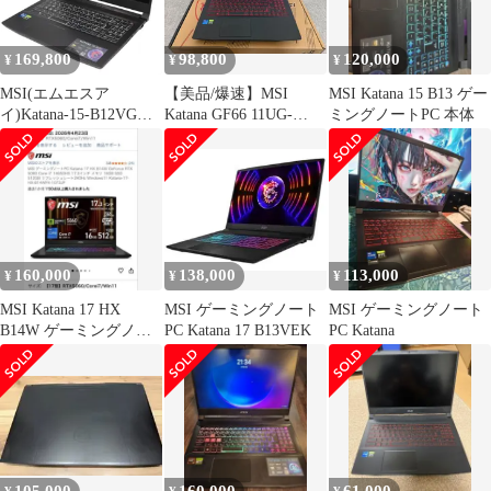
169,800
98,800
120,000
¥
¥
¥
MSI(エムエスア
【美品/爆速】MSI
MSI Katana 15 B13 ゲー
イ)Katana-15-B12VGK-
Katana GF66 11UG-
ミングノートPC 本体
1803JPゲーミングノー
029JP ゲーミングノー
トパソコン katana-15-
トPC
b12vgk-1803jp 整備済み
アウトレット品 [中古
(C)]
160,000
138,000
113,000
¥
¥
¥
MSI Katana 17 HX
MSI ゲーミングノート
MSI ゲーミングノート
B14W ゲーミングノー
PC Katana 17 B13VEK
PC Katana
ト 本体