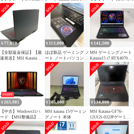
使用僅か極美品
3060 32
77,070
113,000
141,500
¥
¥
¥
【全額返金保証】【最
ほぼ新品 ゲーミング ノ
MSI ゲーミングノート
速発送】MSI Katana
ート ノートパソコン
Katana15 i7 RTX4070
GF76 11UD 11th Gen i7-
MSI 〖本日のみ3000円
Win11Pro
11800H 16GB M.2 SSD
引〗
512GB RTX 3050Ti
Laptop GPU 94.1% 美品
動作確認済
5%OFF
265,981
105,000
134,000
¥
¥
¥
【中古】Windows11ハ
MSI katana 15ゲーミン
MSI Katana-GF76-
ード 【MSI整備品】ゲ
グノート 本体
12UGS-032JPゲーミン
ーミングノートPC
グノートpcセット
Katana 17 HX B14W (ブ