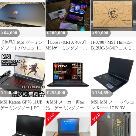
ラック)
[KATANA15HXB14WF
K3259JP](メーカー3か
月保証)
64,600
200,000
90,000
¥
¥
¥
【美品】MSI ゲーミン
【Core i7&RTX 4070】
H-07007 MSI Thin-15-
グ ノートパソコン 1TB
MSIゲーミングノート
B12UC-3464JP コスモス
HDD+256 SSD
PC Katana15
グレイ ゲーミングノー
トパソコン 15.6型（イ
ンチ） Core i7 初期化済
箱あり 極美品
100,800
255,000
154,690
¥
¥
¥
MSI Katana GF76 11UE
★MSI メーカー再生
MSI MSI ノートパソコ
ゲーミングノートPC
品 ゲーミングノート
ン Katana 17 B13V
RTX3060
Katana 17 HX B14WGK-
Windows11 home Core i7
6559JP ++
13620H SSD 16GB 1TB
17.3インチ