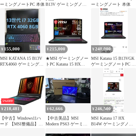
ーミングノートPC 本体
B13V ゲーミングノー
ーミングノート 本体
ト本体 RTX4070
155,000
215,000
240,000
¥
¥
¥
MSI KATANA 15 B13V
★MSI ゲーミングノー
MSI Katana 15 B13VGK
RTX4060 ゲーミングノ
トPC Katana 15 HX
ゲーミングノートPC 本
ート
B14WFK-3259JP ++
体
5%OFF
218,481
62,666
246,500
¥
¥
¥
【中古】Windows11ハ
【中古美品】MSI
MSI Katana 17 HX
ード 【MSI整備品】ゲ
Modern PS63 ゲーミン
B14W ゲーミングノー
ーミングノートPC
グ＆ビジネスノートPC
トPC 本体
Katana 15 HX B14W (ブ