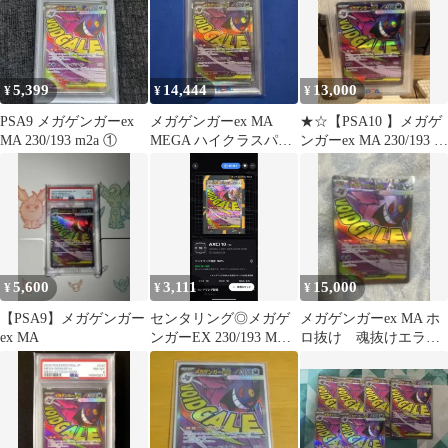
5,399
14,444
13,000
¥
¥
¥
PSA9 メガゲンガーex
メガゲンガーex MA
★☆【PSA10 】メガゲ
MA 230/193 m2a ①
MEGA ハイクラスパッ
ンガーex MA 230/193 メ
ク MEGAドリームex キ
ガドリームEX☆★
ラ…
5,600
3,111
15,000
¥
¥
¥
【PSA9】メガゲンガー
センタリング◎メガゲ
メガゲンガーex MA ホ
ex MA
ンガーEX 230/193 MA
ロ抜け 魂抜けエラー
メガドリームex ポケカ
カード