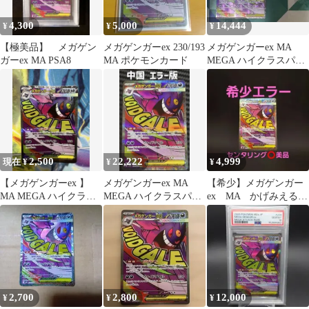
4,300
5,000
14,444
¥
¥
¥
【極美品】 メガゲン
メガゲンガーex 230/193
メガゲンガーex MA
ガーex MA PSA8
MA ポケモンカード
MEGA ハイクラスパッ
ク MEGAドリームex キ
ラ…
2,500
22,222
4,999
現在 ¥
¥
¥
【メガゲンガーex 】
メガゲンガーex MA
【希少】メガゲンガー
MA MEGA ハイクラス
MEGA ハイクラスパッ
ex MA かげみえる
パック MEGAドリーム
クエラーカード
【ネームエラー】セン
ex
タリング⭕ 極美品
2,700
2,800
12,000
¥
¥
¥