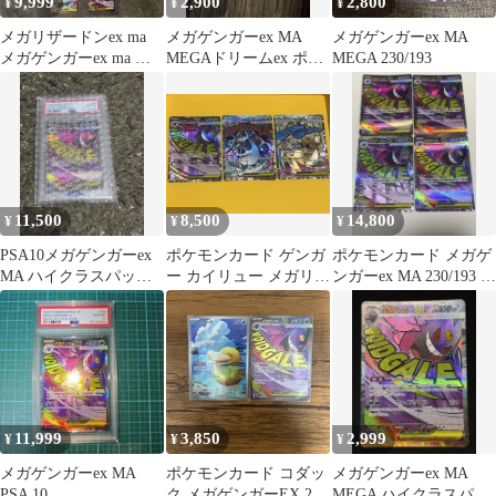
9,999
2,900
2,800
¥
¥
¥
メガリザードンex ma
メガゲンガーex MA
メガゲンガーex MA
メガゲンガーex ma 等
MEGAドリームex ポケ
MEGA 230/193
psa鑑定予定品 9枚
モンカード
11,500
8,500
14,800
¥
¥
¥
PSA10メガゲンガーex
ポケモンカード ゲンガ
ポケモンカード メガゲ
MA ハイクラスパック
ー カイリュー メガリザ
ンガーex MA 230/193 4
MEGAドリームex
ードンEx MA 3枚セッ
枚セット まとめ売り
ト
11,999
3,850
2,999
¥
¥
¥
メガゲンガーex MA
ポケモンカード コダッ
メガゲンガーex MA
PSA 10
ク メガゲンガーEX 2枚
MEGA ハイクラスパッ