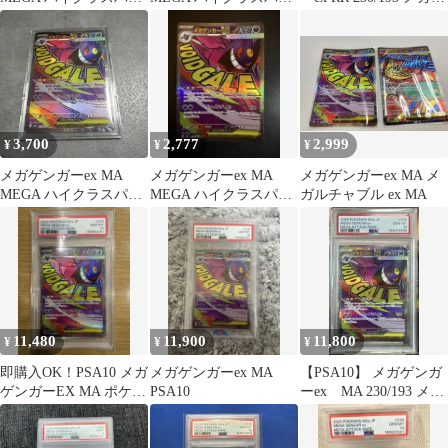
ク MEGAドリームex キ
ク MEGAドリームex
リーム ex
ラ…
3,700
2,777
2,999
¥
¥
¥
メガゲンガーex MA
メガゲンガーex MA
メガゲンガーex MA メ
MEGA ハイクラスパッ
MEGA ハイクラスパッ
ガルチャブル ex MA
ク MEGAドリームex
ク MEGAドリームex
23…
11,480
11,900
11,800
¥
¥
¥
即購入OK！PSA10 メガ
メガゲンガーex MA
【PSA10】 メガゲンガ
ゲンガーEX MA ポケモ
PSA10
ーex MA 230/193 メガ
ンカード ポケカ ポケモ
ドリームex
ン