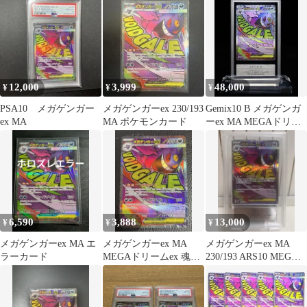
ラ…
ラ…
12,000
3,999
48,000
¥
¥
¥
PSA10 メガゲンガー
メガゲンガーex 230/193
Gemix10 B メガゲンガ
ex MA
MA ポケモンカード
ーex MA MEGAドリー
ムex
6,590
3,888
13,000
¥
¥
¥
メガゲンガーex MA エ
メガゲンガーex MA
メガゲンガーex MA
ラーカード
MEGAドリームex 魂抜
230/193 ARS10 MEGA
け センタリング⭕️
ドリームex