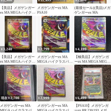
2,980
11,999
2,800
¥
¥
¥
【美品】メガゲンガー
メガゲンガーex MA
(最後セール)(美品)メガ
ex MA MEGA ハイクラ
PSA10
ゲンガーex MA
スパック MEGAドリー
ムex
3,240
2,799
4,199
¥
¥
¥
【美品】メガゲンガー
メガゲンガーex MA
【極美品】メガゲンガ
ex MA MEGA ハイクラ
MEGA ハイクラスパッ
ーex MA MEGA MEGA
スパック MEGAドリー
ク MEGAドリームex キ
ドリームex
ムex
ラ…
2,700
2,999
6,499
現在 ¥
¥
¥
メガゲンガーex MA
メガゲンガーex MA
【PSA10】メガゲンガ
MEGA ハイクラスパッ
MEGA ハイクラスパッ
ーex RR 230/193 メガド