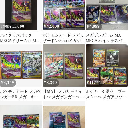
11,000
42,000
4,099
現在 ¥
¥
¥
ハイクラスパック
ポケモンカード メガリ
メガゲンガーex MA
MEGAドリームex MA
ザードンex maメガゲン
MEGA ハイクラスパッ
まとめ売り
ガーex maまとめ
ク MEGAドリームex
4,149
3,300
11,111
¥
¥
¥
ポケモンカード メガゲ
【MA】 メガサーナイ
ポケカ 引退品 ブー
ンガーEX メガユキメ
トex メガゲンガーex 2
スターex メガアブソル
ノゴEX 2枚セット
枚セット
ex SAR その他MA 5枚
セット