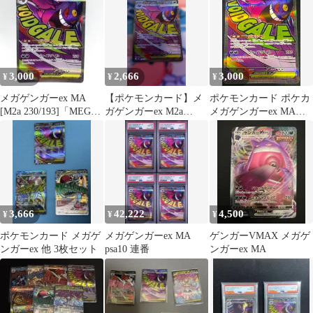
MA AR
3,000
2,666
3,000
¥
¥
¥
メガゲンガーex MA
【ポケモンカード】メ
ポケモンカード ポケカ
[M2a 230/193]「MEGA
ガゲンガーex M2a
メガゲンガーex MA
ドリームex」
230/193 MA
m2a-230 193 ハイクラ
スパック「MEGAドリ
ームex」 トレカ TCG
208
3,666
42,222
4,500
¥
¥
¥
ポケモンカード メガゲ
メガゲンガーex MA
ゲンガーVMAX メガゲ
ンガーex 他 3枚セット
psa10 連番
ンガーex MA