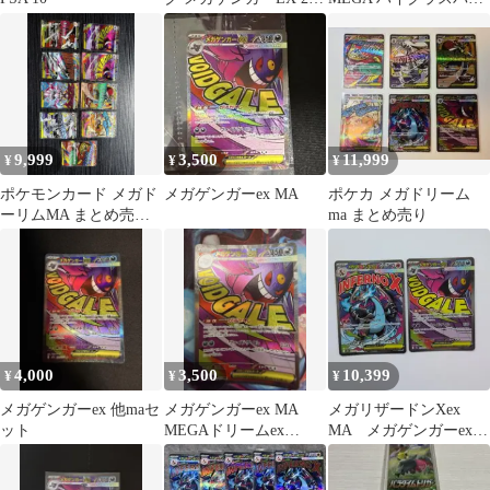
セット
ク MEGAドリームex キ
ラ…
9,999
3,500
11,999
¥
¥
¥
ポケモンカード メガド
メガゲンガーex MA
ポケカ メガドリーム
ーリムMA まとめ売り 9
ma まとめ売り
枚セット
4,000
3,500
10,399
¥
¥
¥
メガゲンガーex 他maセ
メガゲンガーex MA
メガリザードンXex
ット
MEGAドリームex
MA メガゲンガーex
230/193
MA 2枚セット