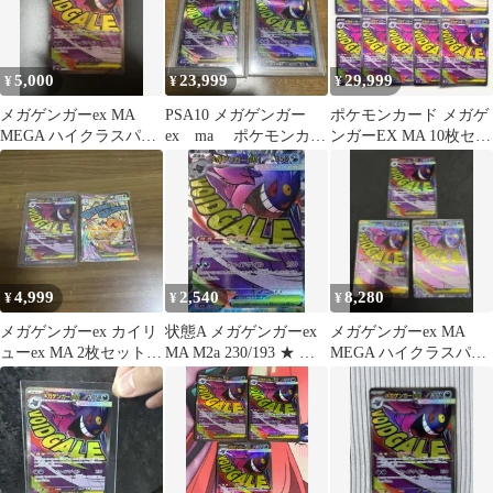
5,000
23,999
29,999
¥
¥
¥
メガゲンガーex MA
PSA10 メガゲンガー
ポケモンカード メガゲ
MEGA ハイクラスパッ
ex ma ポケモンカー
ンガーEX MA 10枚セッ
ク MEGAドリームex キ
ド 2枚セット
ト Mega Gengar
ラ…
4,999
2,540
8,280
¥
¥
¥
メガゲンガーex カイリ
状態A メガゲンガーex
メガゲンガーex MA
ューex MA 2枚セット
MA M2a 230/193 ★ ポ
MEGA ハイクラスパッ
ポケモンカード
ケカ ポケモンカードゲ
ク MEGAドリームex キ
ーム
ラ…