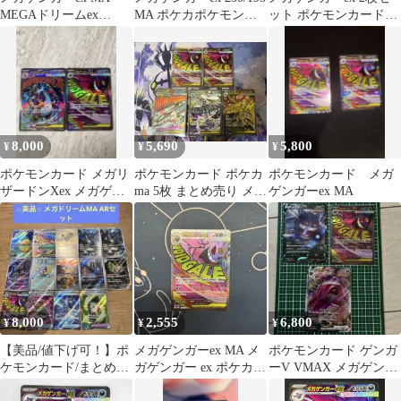
MEGAドリームex
MA ポケカポケモンカ
ット ポケモンカード
230/193
ード
MA
8,000
5,690
5,800
¥
¥
¥
ポケモンカード メガリ
ポケモンカード ポケカ
ポケモンカード メガ
ザードンXex メガゲン
ma 5枚 まとめ売り メガ
ゲンガーex MA
ガーex 2枚セット
ゲンガーex ma 2枚
8,000
2,555
6,800
¥
¥
¥
【美品/値下げ可！】ポ
メガゲンガーex MA メ
ポケモンカード ゲンガ
ケモンカード/まとめ売
ガゲンガー ex ポケカ
ーV VMAX メガゲンガ
り/14枚/メガドリーム
ポケモンカード
ーEX 3枚セット