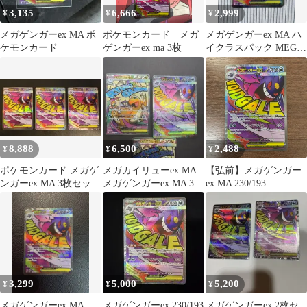
3,135
6,666
2,999
¥
¥
¥
メガゲンガーex MA ポ
ポケモンカード メガ
メガゲンガーex MA ハ
ケモンカード
ゲンガーex ma 3枚
イクラスパック MEGA
ドリームex 230/193
8,888
6,500
2,488
¥
¥
¥
ポケモンカード メガゲ
メガカイリューex MA
【弘前】メガゲンガー
ンガーex MA 3枚セット
メガゲンガーex MA 3枚
ex MA 230/193
MEGAドリームex
セット
3,299
5,000
5,200
¥
¥
¥
メガゲンガーex MA
メガゲンガーex 230/193
メガゲンガーex 2枚セ