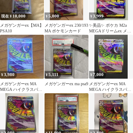
10,000
5,000
3,999
現在 ¥
¥
¥
メガゲンガーex【MA】
メガゲンガーex 230/193
✨美品✨ ポケカ M2a
PSA10
MA ポケモンカード
MEGAドリームex メガ
ゲンガーex MA
3,980
5,111
7,000
¥
¥
¥
メガゲンガーex MA
メガゲンガーex ma psa9
メガゲンガーex MA
MEGA ハイクラスパッ
MEGA ハイクラスパッ
ク MEGAドリームex キ
ク MEGAドリームex
ラ…