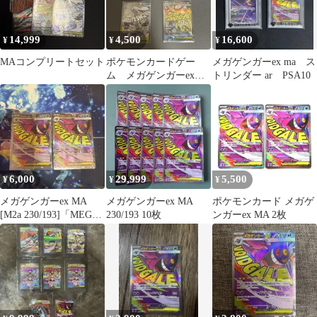
14,999
4,500
16,600
¥
¥
¥
MAコンプリートセット
ポケモンカードゲー
メガゲンガーex ma ス
ム メガゲンガーex
トリンダー ar PSA10
MA まとめ売り
6,000
29,999
5,500
¥
¥
¥
メガゲンガーex MA
メガゲンガーex MA
ポケモンカード メガゲ
[M2a 230/193]「MEGA
230/193 10枚
ンガーex MA 2枚
ドリームex」