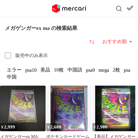
メガゲンガーex ma の検索結果
並び替え
販売中のみ表示
エラー
美品
10枚
中国語
2枚
psa10
psa9
mega
psa
中国
2,999
2,600
2,900
¥
¥
¥
メガゲンガーex MA
ポケモンカードゲーム
【美品】メガゲンガー