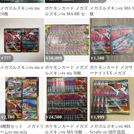
メガズルズキンex ma
ポケモンカード メガズ
メガズルズキンex MA 3
10枚
ルズキンex MA RR セッ
枚
ト
777
16,499
1,500
¥
¥
¥
メガズルズキンex ma rr
ポケモンカード メガズ
ポケモンカード メガサ
ルズキンex ma 30枚
ーナイトEX メガズル
①
ズキンEX 2枚セット
2,100
24,500
1,999
¥
¥
¥
4種類セット メガドリ
ポケモンカード メガズ
メガズルズキンex MA
ームex ma m2a
ルズキンex MA 50枚 ま
Scrafty ex 頭巾混混