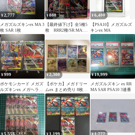
2,777
888
6,480
¥
¥
¥
メガズルズキンex MA 3
【最終値下げ】全5種5
【PSA10】メガズルズ
枚 SAR 1枚
枚 RRR2種/SR:MA:ミ
キンex MA
ラー各1種【説明欄追記
あり】
999
2,300
19,999
¥
¥
¥
ポケモンカード メガズ
【ポケカ】メガドリー
メガズルズキン ex RR
ルズキンex メガヘラク
ムex まとめ売り 8枚セ
MA SAR PSA10 3連番
ロスex 2枚セット
ット（メガズルズキン
ex等）
5,555
1,199
1,777
¥
¥
¥