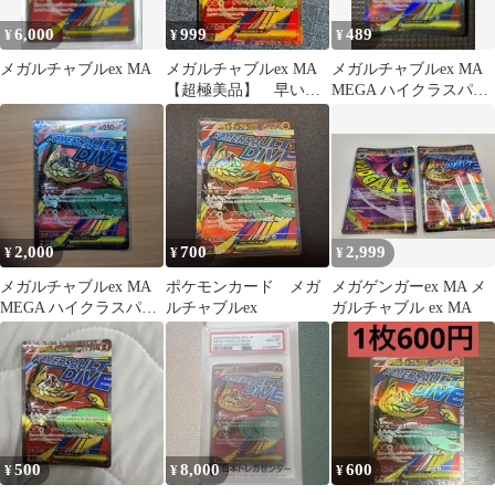
6,000
999
489
¥
¥
¥
メガルチャブルex MA
メガルチャブルex MA
メガルチャブルex MA
【超極美品】 早い者
MEGA ハイクラスパッ
勝ち‼️
ク MEGAドリームex
キ…
2,000
700
2,999
¥
¥
¥
メガルチャブルex MA
ポケモンカード メガ
メガゲンガーex MA メ
MEGA ハイクラスパッ
ルチャブルex
ガルチャブル ex MA
ク MEGAドリームex
キ…
500
8,000
600
¥
¥
¥