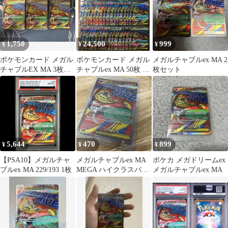
1,750
24,500
999
¥
¥
¥
ポケモンカード メガル
ポケモンカード メガル
メガルチャブルex MA 2
チャブルEX MA 3枚セ
チャブルex MA 50枚 ま
枚セット
ット
とめ売り
5,644
470
899
¥
¥
¥
【PSA10】メガルチャ
メガルチャブルex MA
ポケカ メガドリームex
ブルex MA 229/193 1枚
MEGA ハイクラスパッ
メガルチャブルex MA
ク MEGAドリームex
2…