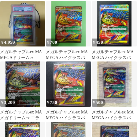
ク MEGAドリームex
ク MEGAドリームex
キ…
キ…
4,950
700
450
¥
¥
¥
メガルチャブルex MA
メガルチャブルex MA
メガルチャブルex MA
MEGAドリームex
MEGA ハイクラスパッ
MEGA ハイクラスパッ
229/193 PSA10
ク MEGAドリームex
ク MEGAドリームex
キ…
3,200
750
500
¥
¥
¥
メガルチャブルex MA
メガルチャブルex MA
メガルチャブルex MA
メガドリームex エラー
MEGA ハイクラスパッ
MEGA ハイクラスパッ
カード ホロズレ大きめ
ク MEGAドリームex
ク MEGAドリームex
魂抜け
キ…
キ…