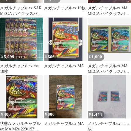
メガルチャブルex SAR
メガルチャブルex 10枚
メガルチャブルex MA
MEGA ハイクラスパッ
MEGA ハイクラスパッ
ク MEGAドリームex …
ク MEGAドリームex
キ…
5,999
666
1,000
¥
¥
¥
メガルチャブルex ma
メガルチャブルex MA
メガルチャブルex MA
10枚
MEGA ハイクラスパッ
ク MEGAドリームex 2
枚
400
800
1,444
¥
¥
¥
状態A メガルチャブル
メガルチャブルex MA
メガルチャブルex ma 2
ex MA M2a 229/193 ★
枚