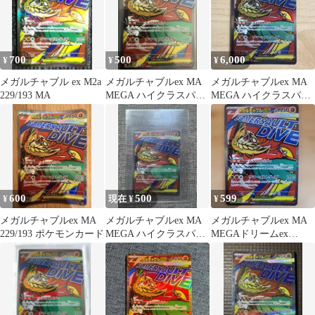
700
500
6,000
¥
¥
¥
メガルチャブル ex M2a
メガルチャブルex MA
メガルチャブルex MA
229/193 MA
MEGA ハイクラスパッ
MEGA ハイクラスパッ
ク MEGAドリームex
ク MEGAドリームex
キ…
キ…
600
500
599
¥
現在 ¥
¥
メガルチャブルex MA
メガルチャブルex MA
メガルチャブルex MA
229/193 ポケモンカード
MEGA ハイクラスパッ
MEGAドリームex
ク MEGAドリームex
229/193
キ…