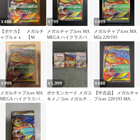
480
799
899
¥
¥
¥
【ポケカ】 メガルチ
メガルチャブルex MA
メガルチャブルex MA
ャブルｅｘ 【Ｍ
MEGA ハイクラスパッ
M2a 229/193
Ａ】 m2a 229/193
ク MEGAドリームex
2…
999
1,999
680
¥
¥
¥
メガルチャブルex MA
ポケモンカード メガユ
【中古品】 メガルチャ
MEGA ハイクラスパッ
キメノコex メガルチャ
ブルex 229/193 MA
ク MEGAドリームex
ブルex 3枚セット ma
MEGAドリームex ポケ
キ…
モンカード ポケカ