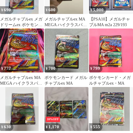
690
600
5,000
¥
¥
¥
メガルチャブルex メガ
メガルチャブルex MA
【PSA10】メガルチャ
ドリームex ポケモンカ
MEGA ハイクラスパッ
ブルMA m2a 229/193
ード ポケカ
ク MEGAドリームex
キ…
777
700
799
¥
¥
¥
メガルチャブルex MA
ポケモンカード メガル
ポケモンカード・メガ
MEGA ハイクラスパッ
チャブルex MA
ルチャブルex・MA
ク MEGAドリームex
10%OFF
630
1,170
555
¥
¥
¥