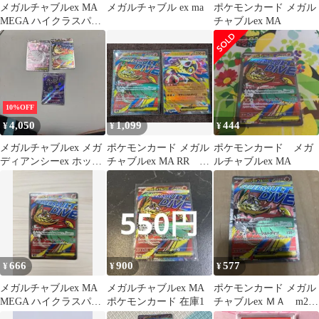
メガルチャブルex MA
メガルチャブル ex ma
ポケモンカード メガル
MEGA ハイクラスパッ
チャブルex MA
ク MEGAドリームex
キ…
10%OFF
4,050
1,099
444
¥
¥
¥
メガルチャブルex メガ
ポケモンカード メガル
ポケモンカード メガ
ディアンシーex ホップ
チャブルex MA RR 2
ルチャブルex MA
のオーロット
枚セット
666
900
577
¥
¥
¥
メガルチャブルex MA
メガルチャブルex MA
ポケモンカード メガル
MEGA ハイクラスパッ
ポケモンカード 在庫1
チャブルex ＭＡ m2a
ク MEGAドリームex
229/193