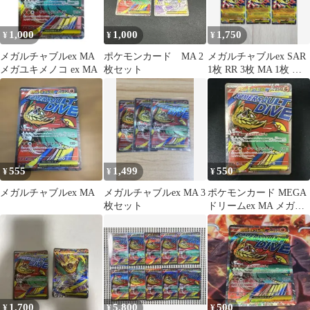
1,000
1,000
1,750
¥
¥
¥
メガルチャブルex MA
ポケモンカード MA 2
メガルチャブルex SAR
メガユキメノコ ex MA
枚セット
1枚 RR 3枚 MA 1枚 ポ
ケモンカード
555
1,499
550
¥
¥
¥
メガルチャブルex MA
メガルチャブルex MA 3
ポケモンカード MEGA
枚セット
ドリームex MA メガル
チャブルex 229/193
1,700
5,800
500
¥
¥
¥