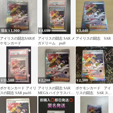
ラ…
1,900
4,600
3,440
現在 ¥
¥
¥
アイリスの闘志SARポ
アイリスの闘志 SAR メ
アイリスの闘志 SAR
ケモンカード
ガドリーム psa9
11,500
2,200
2,380
¥
¥
¥
ポケモンカード アイリ
アイリスの闘志 SAR
ポケモンカード アイ
スの闘志 SAR psa10
MEGA ハイクラスパッ
リスの闘志 SAR スペ
ク MEGAドリームex キ
シャルアートレア ポ
ラ…
ケカ