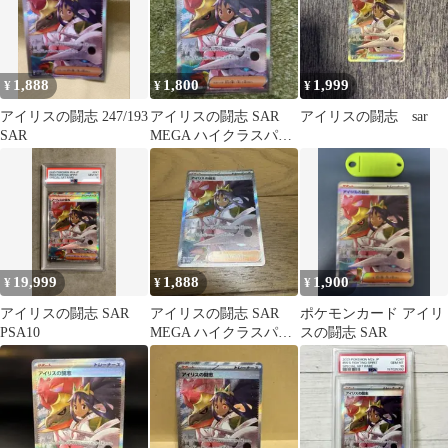
1,888
1,800
1,999
¥
¥
¥
アイリスの闘志 247/193
アイリスの闘志 SAR
アイリスの闘志 sar
SAR
MEGA ハイクラスパッ
ク MEGAドリームex キ
ラ…
19,999
1,888
1,900
¥
¥
¥
アイリスの闘志 SAR
アイリスの闘志 SAR
ポケモンカード アイリ
PSA10
MEGA ハイクラスパッ
スの闘志 SAR
ク MEGAドリームex キ
ラ…