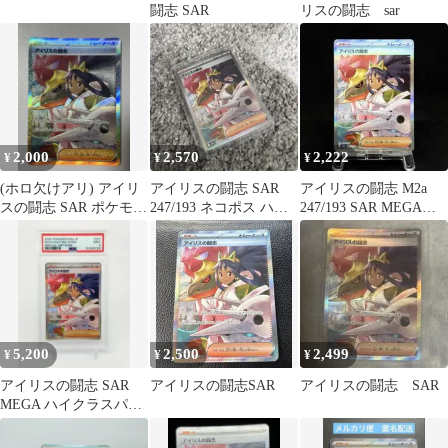
闘志 SAR
リスの闘志 sar
2,000
2,570
2,222
¥
¥
¥
(ホロ欠けアリ) アイリ
アイリスの闘志 SAR
アイリスの闘志 M2a
スの闘志 SAR ポケモン
247/193 ネコポス ハー
247/193 SAR MEGAド
カード
ドケース ポケカ
リームex ポケカ
5,200
2,500
2,499
¥
¥
¥
アイリスの闘志 SAR
アイリスの闘志SAR
アイリスの闘志 SAR
MEGA ハイクラスパッ
ク MEGAドリームPSA9