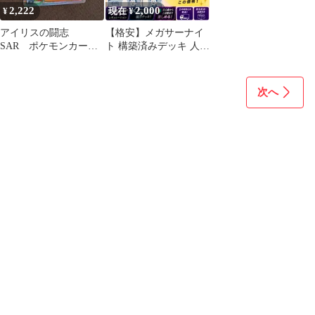
2,222
2,000
¥
現在 ¥
アイリスの闘志
【格安】メガサーナイ
SAR ポケモンカード
ト 構築済みデッキ 人気
ゲーム メガドリーム
汎用カード多数採用 ポ
ex
ケカ 60枚
次へ