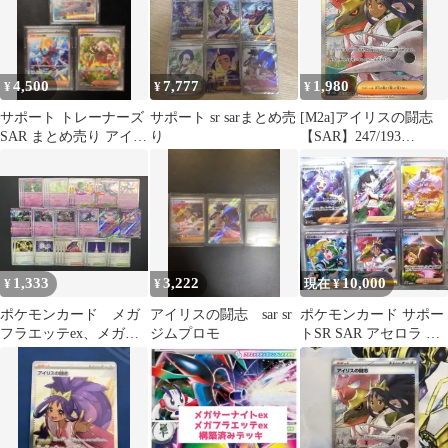
4,500
7,777
1,980
¥
¥
¥
サポート トレーナーズ
サポート sr sarまとめ売
[M2a]アイリスの闘志
SAR まとめ売り アイリ
り
【SAR】247/193
ス AZ クラジオ
IT8K9MWD9G0W
1,333
3,222
10,000
¥
¥
現在 ¥
ポケモンカード メガ
アイリスの闘志 sar sr
ポケモンカード サポー
フラエッテex、メガサ
ジムプロモ
トSR SAR アセロラ マ
ーナイトex デッキパー
リー アイリス セット
ツ
引退品