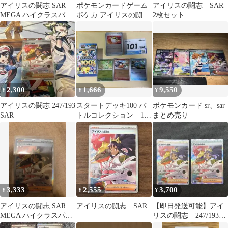
アイリスの闘志 SAR
ポケモンカードゲーム
アイリスの闘志 SAR
MEGA ハイクラスパッ
ポケカ アイリスの闘志
2枚セット
ク MEGAドリームex キ
SAR M2a-247 M2a ハイ
ラ…
クラスパック「MEGA
ドリームex」 トレカ
TCG 264
2,300
1,666
9,550
¥
¥
¥
アイリスの闘志 247/193
スタートデッキ100 バ
ポケモンカード sr、sar
SAR
トルコレクション 101
まとめ売り
番 御三家sar無し
3,333
2,555
3,700
¥
¥
¥
アイリスの闘志 SAR
アイリスの闘志 SAR
【即日発送可能】アイ
MEGA ハイクラスパッ
リスの闘志 247/193
ク MEGAドリームex キ
SAR 2枚