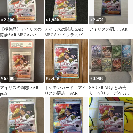
2,500
1,950
2,450
¥
¥
¥
【極美品】アイリスの
アイリスの闘志 SAR
アイリスの闘志 SAR
闘志SAR MEGAハイク
MEGA ハイクラスパッ
ラスパックMEGAドリ
ク MEGAドリームex
ームex24
6,000
2,450
3,900
¥
¥
¥
アイリスの闘志 SAR
ポケモンカード アイ
SAR SR ARまとめ売
psa9
リスの闘志 SAR
り ゲリラ ポケカ
早い者勝ち 引退品