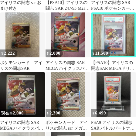
アイリスの闘志 sar お
【PSA10】アイリスの
アイリスの闘志 SAR
まけ付き
闘志 SAR 247/93 M2a
PSA10 ポケモンカー
MEGAドリームex
ド 美品
2,222
2,000
11,500
¥
¥
¥
ポケモンカード アイ
アイリスの闘志 SAR
【PSA10】アイリスの
リスの闘志SAR
MEGA ハイクラスパッ
闘志SAR MEGAドリー
ク MEGAドリームex
ムex
2,000
2,300
6,499
現在 ¥
¥
¥
アイリスの闘志 SAR
ポケモンカード アイ
PSA9 アイリスの闘志
MEGA ハイクラスパッ
リスの闘志 sar メガド
SAR バトルパートナー
ク MEGAドリームex キ
リームex
ズ