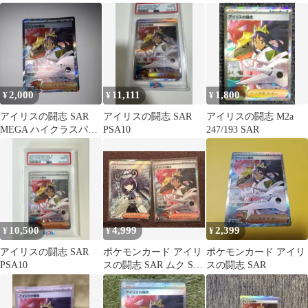
ク MEGAドリームex
ク MEGAドリームex キ
ラ…
2,000
11,111
1,800
¥
¥
¥
アイリスの闘志 SAR
アイリスの闘志 SAR
アイリスの闘志 M2a
MEGA ハイクラスパッ
PSA10
247/193 SAR
ク MEGAドリームex
10,500
4,999
2,399
¥
¥
¥
アイリスの闘志 SAR
ポケモンカード アイリ
ポケモンカード アイリ
PSA10
スの闘志 SAR ムク SR
スの闘志 SAR
2枚セット