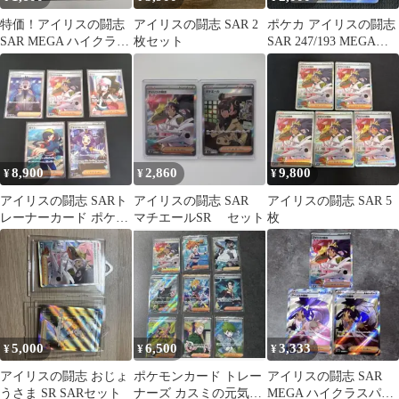
特価！アイリスの闘志
アイリスの闘志 SAR 2
ポケカ アイリスの闘志
SAR MEGA ハイクラス
枚セット
SAR 247/193 MEGAド
パック MEGAドリーム
リームex
ex
8,900
2,860
9,800
¥
¥
¥
アイリスの闘志 SARト
アイリスの闘志 SAR
アイリスの闘志 SAR 5
レーナーカード ポケモ
マチエールSR セット
枚
ンカード ポケカ サポー
ト
5,000
6,500
3,333
¥
¥
¥
アイリスの闘志 おじょ
ポケモンカード トレー
アイリスの闘志 SAR
うさま SR SARセット
ナーズ カスミの元気
MEGA ハイクラスパッ