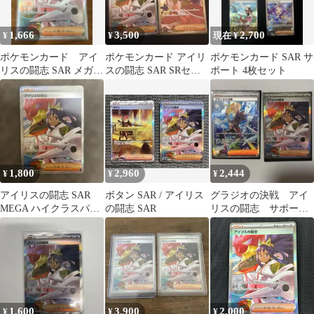
1,666
3,500
2,700
¥
¥
現在 ¥
ポケモンカード アイ
ポケモンカード アイリ
ポケモンカード SAR サ
リスの闘志 SAR メガド
スの闘志 SAR SRセッ
ポート 4枚セット
リームex m2a 247/193
ト
1,800
2,960
2,444
¥
¥
¥
アイリスの闘志 SAR
ボタン SAR / アイリス
グラジオの決戦 アイ
MEGA ハイクラスパッ
の闘志 SAR
リスの闘志 サポー
ク 247/193
ト SAR
1,600
3,900
2,000
¥
¥
¥