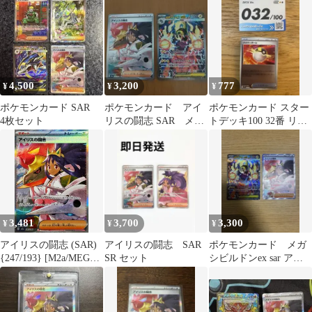
ラ…
4,500
3,200
777
¥
¥
¥
ポケモンカード SAR
ポケモンカード アイ
ポケモンカード スター
4枚セット
リスの闘志 SAR メガ
トデッキ100 32番 リー
シビルドンex SAR
リエのピッピSARなし
3,481
3,700
3,300
¥
¥
¥
アイリスの闘志 (SAR)
アイリスの闘志 SAR
ポケモンカード メガ
{247/193} [M2a/MEGA
SR セット
シビルドンex sar アイ
ドリームex] [MEGA] 1
リスの闘志 sar
枚