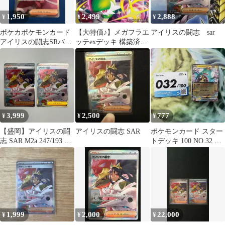
1,950
2,499
2,888
¥
¥
¥
ポケカポケモンカード
【大特価♪】メガフラエ
アイリスの闘志 sar
アイリスの闘志SRバト
ッテexデッキ 構築済み
ルパートナーズ
デッキ メガサーナイト
sarmurarchr
exデッキ
3,999
2,500
777
¥
¥
¥
【盛岡】アイリスの闘
アイリスの闘志 SAR
ポケモンカード スター
志 SAR M2a 247/193 2
トデッキ 100 NO.32 リ
枚セット
ーリエのピッピ以外
1,999
2,000
22,000
¥
¥
¥