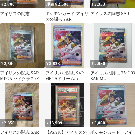
2,780
2,500
2,333
¥
現在 ¥
¥
アイリスの闘志
ポケモンカード アイリ
アイリスの闘志 SAR
スの闘志 SAR
2,500
2,838
2,080
¥
¥
¥
アイリスの闘志 SAR
アイリスの闘志 SAR
アイリスの闘志 274/193
MEGA ハイクラスパッ
MEGAドリームex
SAR M2a
ク MEGAドリームex
247/193
2,850
13,999
3,800
¥
¥
¥
アイリスの闘志 SAR
【PSA10】アイリスの
ポケモンカード アイ