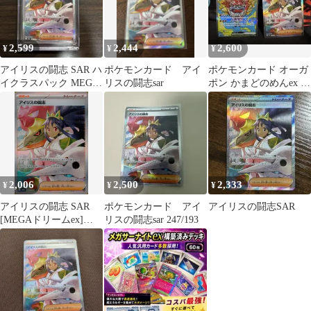
2,599
2,444
2,600
¥
¥
¥
アイリスの闘志 SAR ハ
ポケモンカード アイ
ポケモンカード オーガ
イクラスパック MEGA
リスの闘志sar
ポン かまどのめんex ア
ドリーム マグホ付き
イリスの闘志
2,006
2,500
2,333
¥
¥
¥
アイリスの闘志 SAR
ポケモンカード アイ
アイリスの闘志SAR
[MEGAドリームex]
リスの闘志sar 247/193
M2a 247/193 傷有り ポ
ケモンカード ポケカ