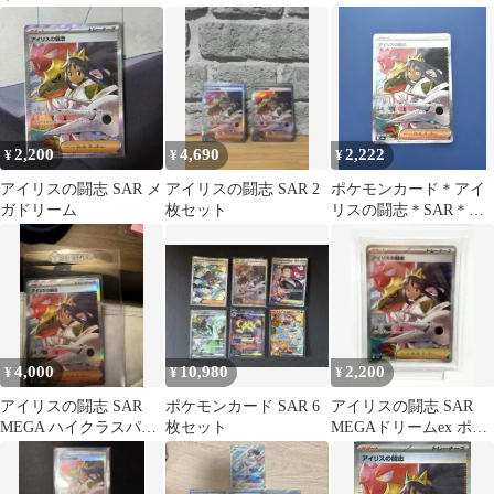
グラジオの決戦 SAR
ク MEGAドリームex キ
9枚セット
ラ…
2,200
4,690
2,222
¥
¥
¥
アイリスの闘志 SAR メ
アイリスの闘志 SAR 2
ポケモンカード＊アイ
ガドリーム
枚セット
リスの闘志＊SAR＊
247/193＊
4,000
10,980
2,200
¥
¥
¥
アイリスの闘志 SAR
ポケモンカード SAR 6
アイリスの闘志 SAR
MEGA ハイクラスパッ
枚セット
MEGAドリームex ポケ
ク MEGAドリームex キ
モンカードゲーム
ラ…