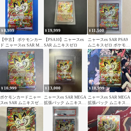
8,999
19,999
11,500
¥
¥
¥
【中古】 ポケモンカー
【PSA10】ニャースex
ニャースex SAR PSA9
ド ニャースex SAR M3
SAR ムニキスゼロ
ムニキスゼロ ポケモン
114/080 ムニキスゼロ
カード MEOWTH
10,999
13,000
10,999
¥
¥
¥
ポケモンカードニャー
ニャースex SAR MEGA
ニャースex SAR MEGA
スex SAR ムニキスゼロ
拡張パック ムニキスゼ
拡張パック ムニキスゼ
114/080
ロ キラ 114/080
ロ キラ 114/080