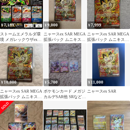
7,199
9,000
7,999
¥
¥
¥
ストームエメラルダ環
ニャースex SAR MEGA
ニャースex SAR MEGA
境 メガレックウザexデ
拡張パック ムニキスゼ
拡張パック ムニキスゼ
ッキ 構築済み
ロ キラ 114/080
ロ キラ 114/080
10,000
5,700
11,000
¥
¥
¥
ニャースex SAR MEGA
ポケモンカード メガジ
ニャースex SAR
拡張パック ムニキスゼ
カルデSAR他 SRなど 7
ロ キラ 114/080
枚セット