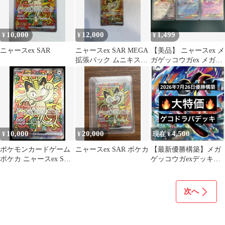
10,000
12,000
1,499
¥
¥
¥
ニャースex SAR
ニャースex SAR MEGA
【美品】 ニャースex メ
拡張パック ムニキスゼ
ガゲッコウガex メガサ
ロ 114/080
ーナイトex
10,000
20,000
4,500
¥
¥
現在 ¥
ポケモンカードゲーム
ニャースex SAR ポケカ
【最新優勝構築】メガ
ポケカ ニャースex SAR
ゲッコウガexデッキ
M3-114 M3 拡張パック
ネオアッパーエネルギ
「ムニキスゼロ」 トレ
ー、ニャースex入
カ TCG 248
次へ