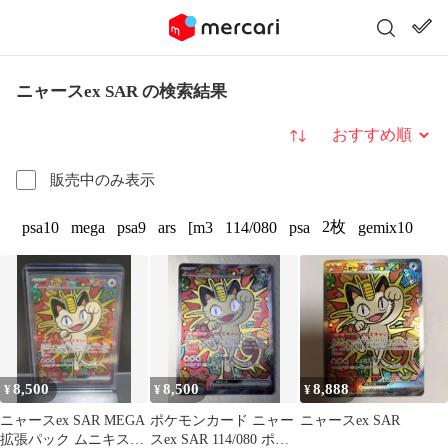
ニャースex SAR の検索結果
並び替え
販売中のみ表示
2枚
psa10
mega
psa9
ars
[m3
114/080
psa
gemix10
8,500
8,500
8,888
¥
¥
¥
ニャースex SAR MEGA
ポケモンカード ニャー
ニャースex SAR
拡張パック ムニキスゼ
スex SAR 114/080 ポケ