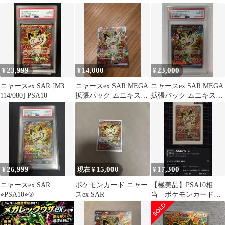
ロ キラ 114/080
PSA10
23,999
14,000
23,000
¥
¥
¥
ニャースex SAR [M3
ニャースex SAR MEGA
ニャースex SAR MEGA
114/080] PSA10
拡張パック ムニキスゼ
拡張パック ムニキスゼ
ロ キラ 114/080
ロ キラ 114/080
26,999
15,000
17,300
¥
現在 ¥
¥
ニャースex SAR
ポケモンカード ニャー
【極美品】PSA10相
⭐︎PSA10⭐︎②
スex SAR
当 ポケモンカード
ニャースex SAR