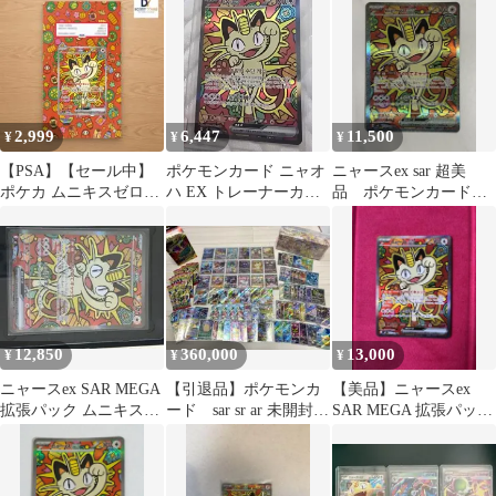
2,999
6,447
11,500
¥
¥
¥
【PSA】【セール中】
ポケモンカード ニャオ
ニャースex sar 超美
ポケカ ムニキスゼロ
ハ EX トレーナーカー
品 ポケモンカード
SAR ニャースex フレー
ド
M3 114/080
ム
12,850
360,000
13,000
¥
¥
¥
ニャースex SAR MEGA
【引退品】ポケモンカ
【美品】ニャースex
拡張パック ムニキスゼ
ード sar sr ar 未開封パ
SAR MEGA 拡張パック
ロ キラ 114/080
ックスペシャルセット
ムニキスゼロ 114/080
まとめ