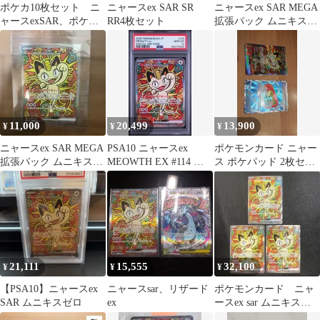
ポケカ10枚セット ニ
ニャースex SAR SR
ニャースex SAR MEGA
ャースexSAR、ポケパ
RR4枚セット
拡張パック ムニキスゼ
ッドSR…など
ロ 114/080
11,000
20,499
13,900
¥
¥
¥
ニャースex SAR MEGA
PSA10 ニャースex
ポケモンカード ニャー
拡張パック ムニキスゼ
MEOWTH EX #114 ム
ス ポケパッド 2枚セッ
ロ キラ 114/080
ニキスゼロ M3 SAR
ト
21,111
15,555
32,100
¥
¥
¥
【PSA10】ニャースex
ニャースsar、リザード
ポケモンカード ニャ
SAR ムニキスゼロ
ex
ースex sar ムニキスゼ
ロ 3枚セット