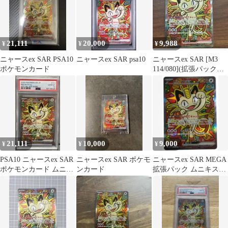
21,111
20,000
9,988
¥
¥
¥
ニャースex SAR PSA10
ニャースex SAR psa10
ニャースex SAR [M3
ポケモンカード
114/080](拡張パック
「ムニキスゼロ」)
21,111
10,000
9,000
¥
¥
¥
PSA10 ニャースex SAR
ニャースex SAR ポケモ
ニャースex SAR MEGA
ポケモンカード ムニキ
ンカード
拡張パック ムニキスゼ
スゼロ
ロ キラ 114/080