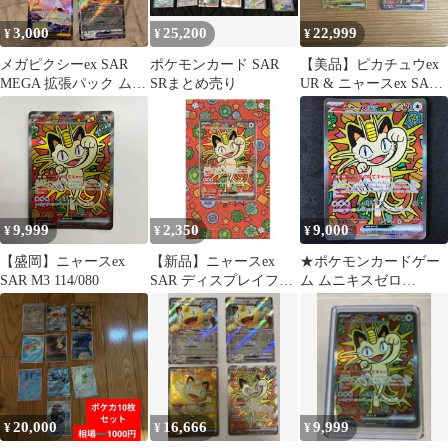
3,000
25,200
22,999
¥
¥
¥
メガピクシーex SAR
ポケモンカード SAR
【美品】ピカチュウex
MEGA 拡張パック ムニ
SRまとめ売り
UR & ニャースex SAR
キスゼロ 112/080
セット ポケモンカード
9,999
2,350
9,000
¥
¥
¥
【盛岡】ニャースex
【新品】ニャースex
★ポケモンカードゲー
SAR M3 114/080
SAR ディスプレイフレ
ム ムニキスゼロ
ーム
114/080 ニャースex
SAR
20,000
16,666
9,999
¥
¥
¥