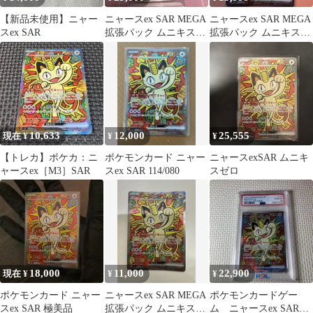
【新品未使用】ニャー
ニャースex SAR MEGA
ニャースex SAR MEGA
スex SAR
拡張パック ムニキスゼ
拡張パック ムニキスゼ
ロ キラ 114/080
ロ キラ 114/080
10,633
12,000
25,555
現在 ¥
¥
¥
【トレカ】ポケカ：ニ
ポケモンカード ニャー
ニャースexSAR ムニキ
ャースex［M3］SAR
スex SAR 114/080
スゼロ
18,000
11,000
22,900
現在 ¥
¥
¥
ポケモンカード ニャー
ニャースex SAR MEGA
ポケモンカードゲー
スex SAR 極美品
拡張パック ムニキスゼ
ム ニャースex SAR