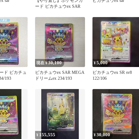
 sar
【やり直し】ポケモンカ
ピカチュウex sar
ード ピカチュウex SAR
30,100
5,000
現在 ¥
¥
ード ピカチュ
ピカチュウex SAR MEGA
ピカチュウex SR sv8
4/193
ドリームex 234/193
122/106
155,555
30,000
¥
¥