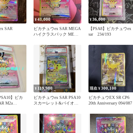
41,000
36,000
¥
¥
x SAR
ピカチュウex SAR MEGA
【PSA8】ピカチュウe
ハイクラスパック MEGA
sar 234/193
ドリームex キラ…
119,980
300,100
¥
現在 ¥
PSA10】ピカ
ピカチュウex SAR PSA10
ピカチュウEX SR CP6
R M2a
スカーレット&バイオレ
20th Anniversary 094/087
EGA
ット 超電ブレーカー