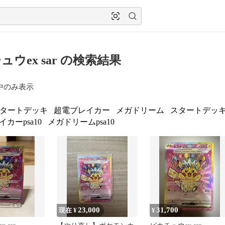
ュウex sar の検索結果
中のみ表示
タートデッキ
超電ブレイカー
メガドリーム
スタートデッキ1
カーpsa10
メガドリームpsa10
23,000
31,700
現在 ¥
¥