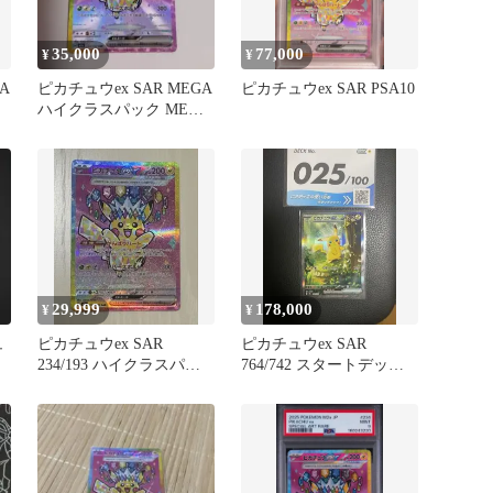
35,000
77,000
¥
¥
A
ピカチュウex SAR MEGA
ピカチュウex SAR PSA10
A
ハイクラスパック MEGA
ドリームex キラ…
29,999
178,000
¥
¥
ュ
ピカチュウex SAR
ピカチュウex SAR
234/193 ハイクラスパッ
764/742 スタートデッキ
ク MEGAドリーム
100 バトルコレクション