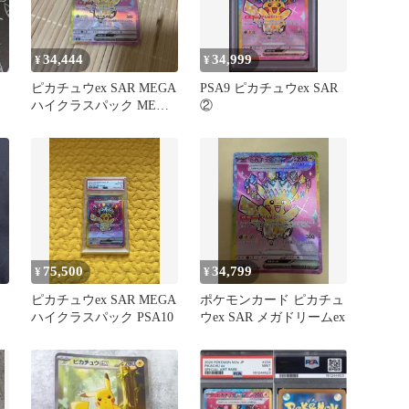
34,444
34,999
¥
¥
x
ピカチュウex SAR MEGA
PSA9 ピカチュウex SAR
ハイクラスパック MEGA
②
ドリームex キラ…
75,500
34,799
¥
¥
ピカチュウex SAR MEGA
ポケモンカード ピカチュ
ハイクラスパック PSA10
ウex SAR メガドリームex