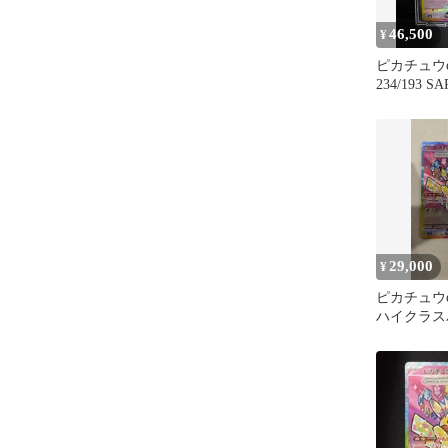
46,500
¥
ピカチュウex
234/193 SA
29,000
¥
ピカチュウex
ハイクラス
ドリームex 