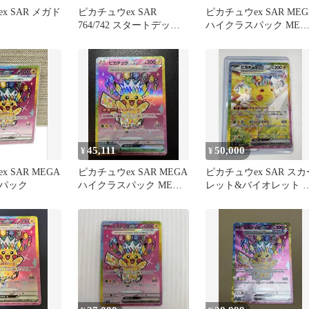
x SAR メガド
ピカチュウex SAR
ピカチュウex SAR MEG
764/742 スタートデッキ
ハイクラスパック MEG
100 バトルコレクション
ドリームex キラ…
45,111
50,000
¥
¥
 SAR MEGA
ピカチュウex SAR MEGA
ピカチュウex SAR スカ
パック
ハイクラスパック MEGA
レット&バイオレット 
ドリームex キラ…
張パック 超電ブレイカ
ー…