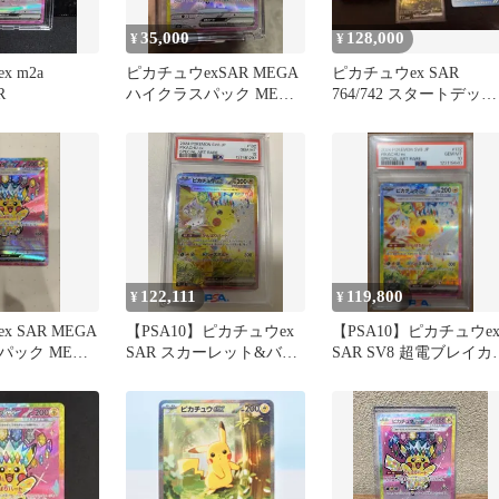
35,000
128,000
¥
¥
 m2a
ピカチュウexSAR MEGA
ピカチュウex SAR
R
ハイクラスパック MEGA
764/742 スタートデッキ
ドリームex
100 バトルコレクショ
122,111
119,800
¥
¥
 SAR MEGA
【PSA10】ピカチュウex
【PSA10】ピカチュウe
パック MEGA
SAR スカーレット&バイ
SAR SV8 超電ブレイカ
23…
オレット 超電ブレイカー
132/106