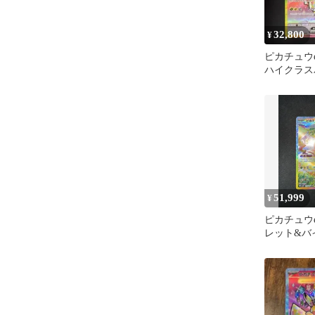
32,800
¥
ピカチュウex
ハイクラス
ドリームex
51,999
¥
ピカチュウe
レット&バ
張パック 