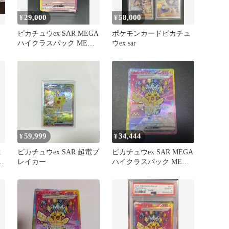
29,000
58,000
¥
¥
ピカチュウex SAR MEGA
ポケモンカードピカチュ
ハイクラスパック MEGA
ウex sar
ン
ドリーム
59,999
34,444
¥
¥
x
ピカチュウex SAR 超電ブ
ピカチュウex SAR MEGA
ー
レイカー
ハイクラスパック MEGA
ドリームex キラ…