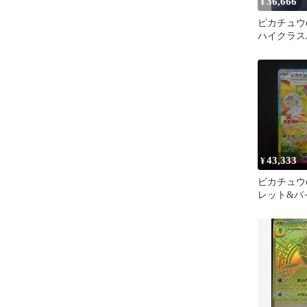
36,666
¥
ピカチュウex
ハイクラス
ドリームex
43,333
¥
ピカチュウe
レット&バ
張パック 
ー…