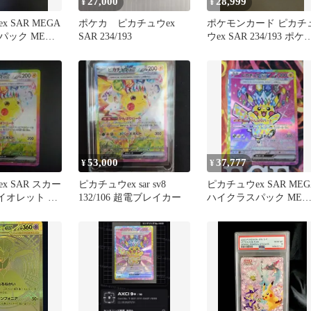
27,000
28,999
¥
¥
 SAR MEGA
ポケカ ピカチュウex
ポケモンカード ピカチ
パック MEGA
SAR 234/193
ウex SAR 234/193 ポケ
 キラ…
MEGAドリーム
53,000
37,777
¥
¥
x SAR スカー
ピカチュウex sar sv8
ピカチュウex SAR MEG
イオレット 拡
132/106 超電ブレイカー
ハイクラスパック MEG
超電ブレイカ
ドリームex