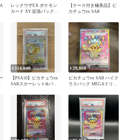
A
レックウザEX ポケモン
【ケース付き極美品】ピ
A
カード XY 拡張パック
カチュウex SAR
019/048
114,000
29,800
¥
¥
ー
【PSA10】ピカチュウex
ピカチュウex SAR ハイク
拡
SARスカーレット&バイ
ラスパック MEGAドリー
オレット 超電ブレーカ
ムex
ー