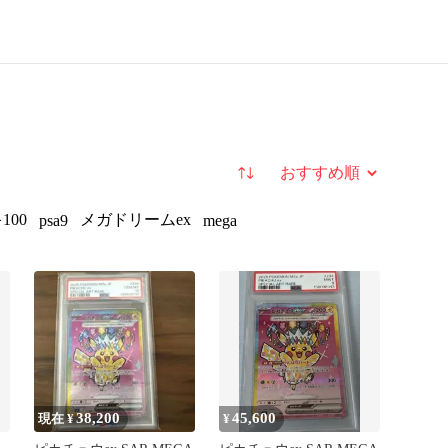
並び替え
00
メガドリームex
psa9
mega
38,200
45,600
現在 ¥
¥