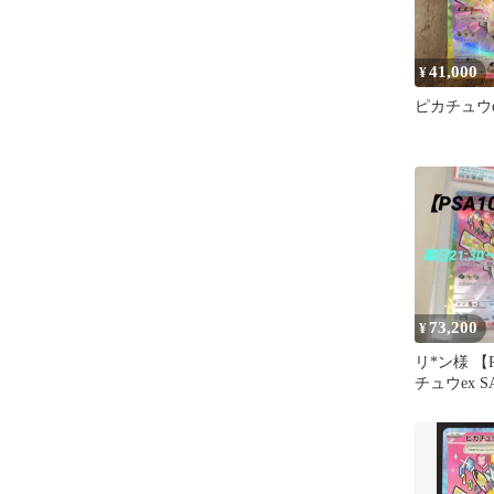
41,000
¥
ピカチュウe
73,200
¥
リ*ン様 【
チュウex SA
234/193 M