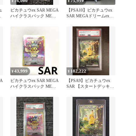
76,000
75,999
¥
¥
ュ
ピカチュウex SAR MEGA
【PSA10】ピカチュウex
カ
ハイクラスパック MEGA
SAR MEGAドリームex
ドリームex キラ…
234/193
43,999
182,222
¥
¥
A
ピカチュウex SAR MEGA
【PSA9】ピカチュウex
A
ハイクラスパック MEGA
SAR 【スタートデッキ
ドリームex 23…
100】