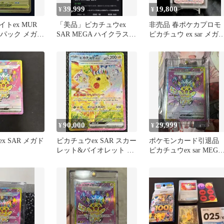
39,999
19,800
¥
¥
トex MUR
「美品」ピカチュウex
非売品 春ポケカプロモ
張パック メガシ
SAR MEGA ハイクラスパ
ピカチュウ ex sar メガ
キラ 09…
ック MEGAドリームex
ザードン ゲンガー
90,000
29,999
¥
¥
x SAR メガド
ピカチュウex SAR スカー
ポケモンカード引退
レット&バイオレット 拡
ピカチュウex sar MEGA
張パック 超電ブレイカ
ドリームex
ー…