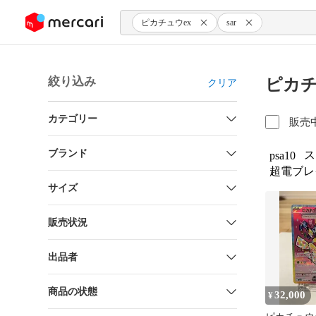
ンツにスキップ
ピカチュウex
sar
絞り込み
ピカチ
クリア
カテゴリー
販売
ブランド
ス
psa10
超電ブレイ
サイズ
販売状況
出品者
商品の状態
32,000
¥