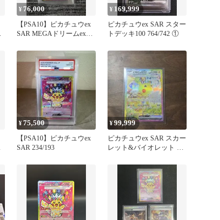
76,000
169,999
¥
¥
【PSA10】ピカチュウex
ピカチュウex SAR スター
リ
SAR MEGAドリームex
トデッキ100 764/742 ①
234/193
75,500
99,999
¥
¥
品
【PSA10】ピカチュウex
ピカチュウex SAR スカー
SAR 234/193
レット&バイオレット 拡
張パック 超電ブレイカ
ー…