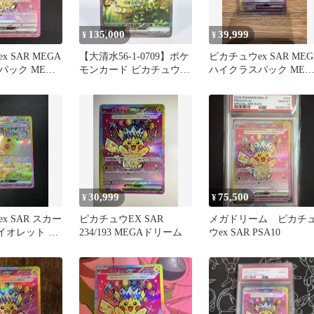
135,000
39,999
¥
¥
 SAR MEGA
【大清水56-1-0709】ポケ
ピカチュウex SAR MEG
パック MEGA
モンカード ピカチュウex
ハイクラスパック MEG
 キラ…
MC 764/742 SAR仕様
ドリームex キラ…
30,999
75,500
¥
¥
x SAR スカー
ピカチュウEX SAR
メガドリーム ピカチ
イオレット 拡
234/193 MEGAドリーム
ウex SAR PSA10
超電ブレイカー