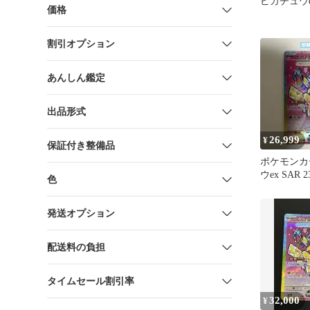
ピカチュウex
価格
割引オプション
あんしん鑑定
出品形式
26,999
¥
保証付き整備品
ポケモンカ
ウex SAR 23
色
発送オプション
配送料の負担
タイムセール割引率
32,000
¥