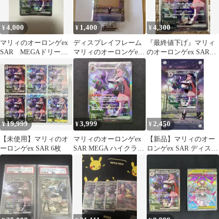
4,000
1,400
4,300
¥
¥
¥
マリィのオーロンゲex
ディスプレイフレーム
『最終値下げ』マリィ
SAR MEGAドリーム
マリィのオーロンゲex
のオーロンゲex SAR
ex ポケモンカード
SAR専用
（おまけ付き）
19,999
3,999
2,450
¥
¥
¥
【未使用】マリィのオ
マリィのオーロンゲex
【新品】マリィのオー
ーロンゲex SAR 6枚
SAR MEGA ハイクラス
ロンゲex SAR ディスプ
パック MEGAドリーム
レイフレーム
e…