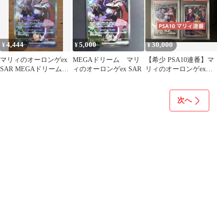
4,444
5,000
30,000
¥
¥
¥
マリィのオーロンゲex
MEGAドリーム マリ
【希少 PSA10連番】マ
SAR MEGAドリーム
ィのオーロンゲex SAR
リィのオーロンゲex
243/193
SAR マリィのモルペコ
セット
次へ