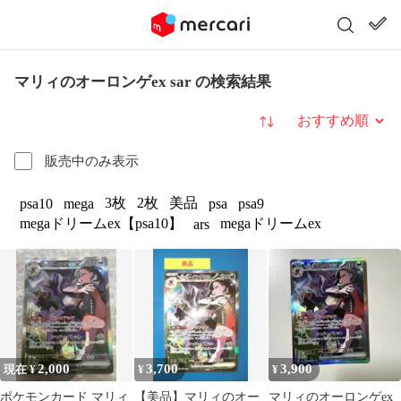
マリィのオーロンゲex sar の検索結果
並び替え
販売中のみ表示
3枚
2枚
美品
psa10
mega
psa
psa9
megaドリームex【psa10】
megaドリームex
ars
2,000
3,700
3,900
現在 ¥
¥
¥
ポケモンカード マリィ
【美品】マリィのオー
マリィのオーロンゲex