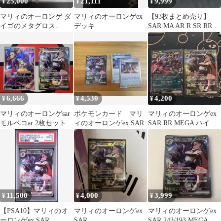
25,000
21,111
9,999
¥
¥
¥
マリィのオーロンゲ ダ
マリィのオーロンゲex
【93枚まとめ売り】
イゴのメタグロス
デッキ
SAR MA AR R SR RR ポ
PSA10連番
ケモンカード
6,666
4,530
4,200
¥
¥
¥
マリィのオーロンゲsar
ポケモンカード マリ
マリィのオーロンゲex
モルペコar 2枚セット
ィのオーロンゲex SAR
SAR RR MEGA ハイク
ラスパック
11,500
4,000
3,999
¥
¥
¥
【PSA10】マリィのオ
マリィのオーロンゲex
マリィのオーロンゲex
ーロンゲex SAR
SAR
SAR 243/193 MEGAド