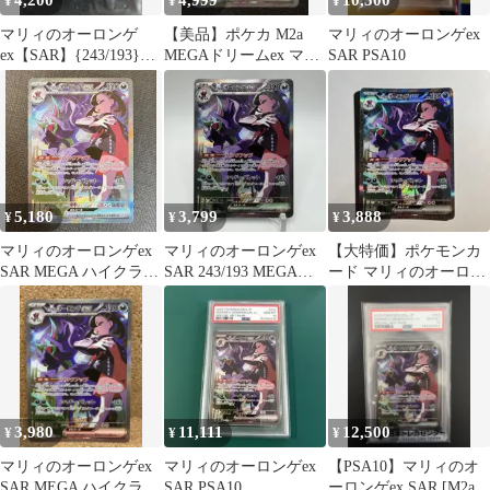
4,200
4,999
10,500
¥
¥
¥
マリィのオーロンゲ
【美品】ポケカ M2a
マリィのオーロンゲex
ex【SAR】{243/193}
MEGAドリームex マリ
SAR PSA10
[M2a] メガドリームex
ィのオーロンゲex SAR
5,180
3,799
3,888
¥
¥
¥
マリィのオーロンゲex
マリィのオーロンゲex
【大特価】ポケモンカ
SAR MEGA ハイクラス
SAR 243/193 MEGAド
ード マリィのオーロン
パック MEGAドリーム
リームex
ゲex SAR M2a
e…
3,980
11,111
12,500
¥
¥
¥
マリィのオーロンゲex
マリィのオーロンゲex
【PSA10】マリィのオ
SAR MEGA ハイクラス
SAR PSA10
ーロンゲex SAR [M2a