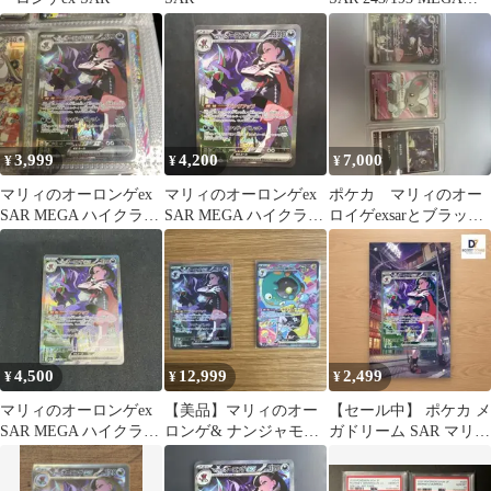
リームex
3,999
4,200
7,000
¥
¥
¥
マリィのオーロンゲex
マリィのオーロンゲex
ポケカ マリィのオー
SAR MEGA ハイクラス
SAR MEGA ハイクラス
ロイゲexsarとブラッキ
パック MEGAドリーム
パック MEGAドリーム
ー、チラチーノ
e…
e…
4,500
12,999
2,499
¥
¥
¥
マリィのオーロンゲex
【美品】マリィのオー
【セール中】 ポケカ メ
SAR MEGA ハイクラス
ロンゲ& ナンジャモの
ガドリーム SAR マリィ
パック MEGAドリーム
ハラバリー SAR ポケモ
のオーロンゲex フレー
e…
ンカード
ム