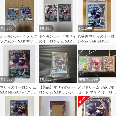
e…
5,555
8,300
11,500
¥
¥
¥
ポケモンカード メガグ
ポケモンカード マリィ
PSA10 マリィのオーロ
ソクムシャSAR マリィ
のオーロンゲex SAR 2
ンゲex SAR 243/193 ポ
のオーロンゲSAR 2枚
枚セット
ケモンカードゲーム ポ
セット
ケカ ポケモン
3,800
8,888
9,900
¥
¥
現在 ¥
マリィのオーロンゲex
【美品】マリィのオー
メガドリーム SAR 3枚
SAR MEGA ハイクラス
ロンゲex SAR ナンジャ
セット マリィ オーロン
パック MEGAドリーム
モのハラバリーex SAR
ゲ ナンジャモ
e…