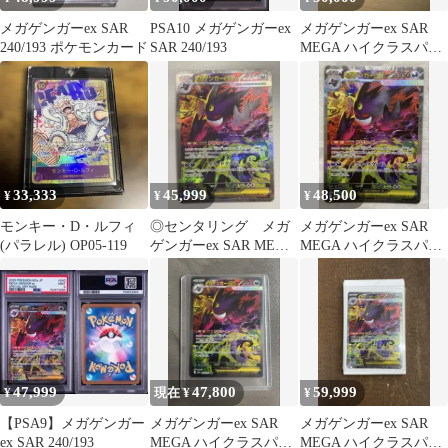
メガゲンガーex SAR
PSA10 メガゲンガーex
メガゲンガーex SAR
240/193 ポケモンカード
SAR 240/193
MEGA ハイクラスパッ
ク MEGAドリームex
キ…
33,333
45,999
48,500
¥
¥
¥
モンキー・D・ルフィ
◎センタリング メガ
メガゲンガーex SAR
(パラレル) OP05-119
ゲンガーex SAR MEGA
MEGA ハイクラスパッ
ドリームex
ク MEGAドリームex
47,999
47,800
59,999
¥
現在 ¥
¥
【PSA9】メガゲンガー
メガゲンガーex SAR
メガゲンガーex SAR
ex SAR 240/193
MEGA ハイクラスパッ
MEGA ハイクラスパッ