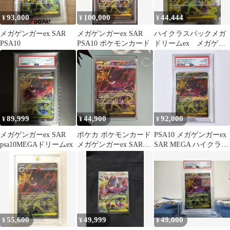
93,000
100,000
44,444
¥
¥
¥
メガゲンガーex SAR
メガゲンガーex SAR
ハイクラスパックメガ
PSA10
PSA10 ポケモンカード
ドリームex メガゲン
ガーex SAR ❣
89,999
44,900
92,000
¥
¥
¥
メガゲンガーex SAR
ポケカ ポケモンカード
PSA10 メガゲンガーex
psa10MEGAドリームex
メガゲンガーex SAR
SAR MEGA ハイクラス
240/193
パック
55,600
49,999
49,000
¥
¥
¥