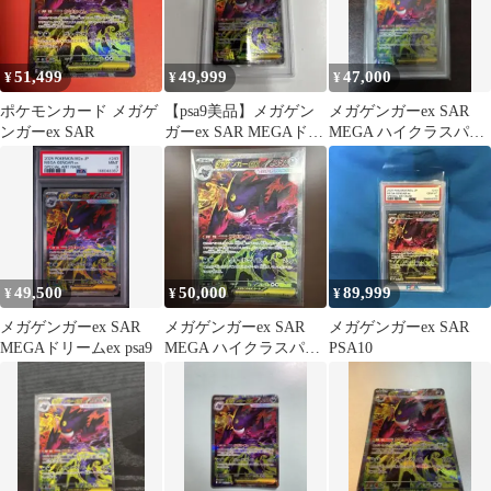
51,499
49,999
47,000
¥
¥
¥
ポケモンカード メガゲ
【psa9美品】メガゲン
メガゲンガーex SAR
ンガーex SAR
ガーex SAR MEGAドリ
MEGA ハイクラスパッ
ームex
ク MEGAドリームex
キ…
49,500
50,000
89,999
¥
¥
¥
メガゲンガーex SAR
メガゲンガーex SAR
メガゲンガーex SAR
MEGAドリームex psa9
MEGA ハイクラスパッ
PSA10
ク MEGAドリームex