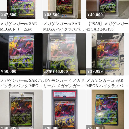
47,600
88,500
49,000
¥
¥
¥
メガゲンガーex SAR
メガゲンガーex SAR
【PSA9】メガゲンガー
MEGAドリームex
MEGA ハイクラスパッ
ex SAR 240/193
ク MEGAドリームex
キ…
50,000
46,000
39,999
¥
現在 ¥
¥
メガゲンガーex SAR ハ
ポケモンカード メガド
メガゲンガーex SAR
イクラスパック MEGA
リーム メガゲンガーex
MEGA ハイクラスパッ
ドリームex
SAR 160
ク MEGAドリームex
キ…
48,999
90,000
50,000
¥
¥
¥