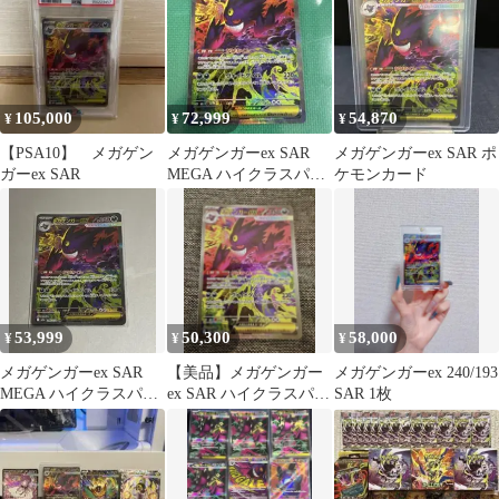
105,000
72,999
54,870
¥
¥
¥
【PSA10】 メガゲン
メガゲンガーex SAR
メガゲンガーex SAR ポ
ガーex SAR
MEGA ハイクラスパッ
ケモンカード
ク MEGAドリームex
2…
53,999
50,300
58,000
¥
¥
¥
メガゲンガーex SAR
【美品】メガゲンガー
メガゲンガーex 240/193
MEGA ハイクラスパッ
ex SAR ハイクラスパッ
SAR 1枚
ク MEGAドリームex
ク MEGAドリームex
キ…