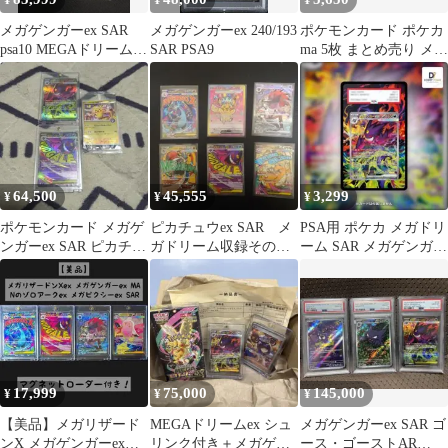
¥
¥
¥
メガゲンガーex SAR
メガゲンガーex 240/193
ポケモンカード ポケカ
psa10 MEGAドリームex
SAR PSA9
ma 5枚 まとめ売り メガ
240/193
ゲンガーex ma 2枚
64,500
45,555
3,299
¥
¥
¥
ポケモンカード メガゲ
ピカチュウex SAR メ
PSA用 ポケカ メガドリ
ンガーex SAR ピカチュ
ガドリーム収録その他
ーム SAR メガゲンガー
ウ
まとめ売り
ex 拡張アートケース
17,999
75,000
145,000
¥
¥
¥
【美品】メガリザード
MEGAドリームex シュ
メガゲンガーex SAR ゴ
ンX メガゲンガーex
リンク付き＋メガゲン
ース・ゴーストAR