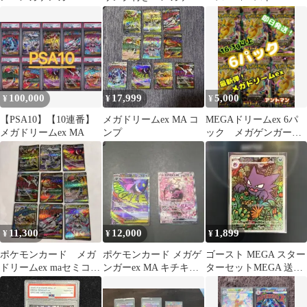
MA Nのゾロアークex
ガーSAR＋ムクSAR
PSA10の連番セット
SAR他
100,000
17,999
5,000
¥
¥
¥
【PSA10】【10連番】
メガドリームex MA コ
MEGAドリームex 6パ
メガドリームex MA
ンプ
ック メガゲンガー
ex SAR メガドリーム
11,300
12,000
1,899
¥
¥
¥
ポケモンカード メガ
ポケモンカード メガゲ
ゴースト MEGA スター
ドリームex maセミコン
ンガーex MA キチキギ
ターセットMEGA 送料
プリート 全9種
スex
無料、即購入可能