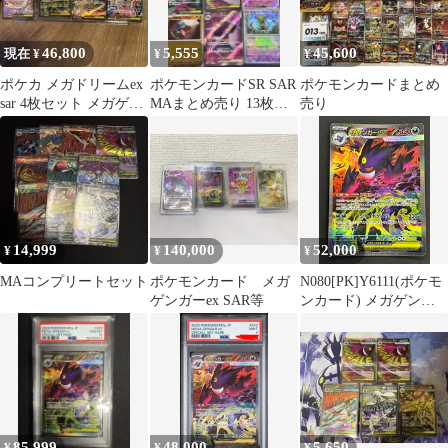
46,800
5,555
45,600
現在 ¥
¥
¥
ポケカ メガドリームex
ポケモンカードSR SAR
ポケモンカードまとめ
sar 4枚セット メガゲン
MAまとめ売り 13枚セ
売り
ガーex sar
ット
14,999
140,000
52,000
¥
¥
¥
MAコンプリートセット
ポケモンカード メガ
N080[PK]Y6111(ポケモ
ゲンガーex SAR等
ンカード) メガゲンガ
ーex 240/193 SAR 目立
った傷や汚れなし 8/7出
品
85,999
48,000
5,650