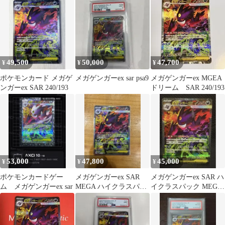
キ…
キ…
49,500
50,000
47,700
¥
¥
¥
ポケモンカード メガゲ
メガゲンガーex sar psa9
メガゲンガーex MGEA
ンガーex SAR 240/193
ドリーム SAR 240/193
53,000
47,800
45,000
¥
¥
¥
ポケモンカードゲー
メガゲンガーex SAR
メガゲンガーex SAR ハ
ム メガゲンガーex sar
MEGA ハイクラスパッ
イクラスパック MEGA
ク MEGAドリームex
ドリームex 240/193
キ…