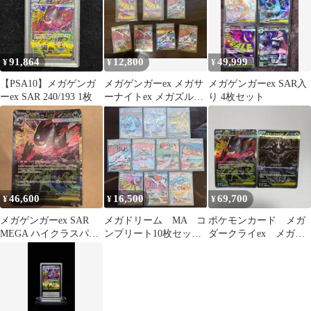
91,864
12,800
49,999
¥
¥
¥
【PSA10】メガゲンガ
メガゲンガーex メガサ
メガゲンガーex SAR入
ーex SAR 240/193 1枚
ーナイトex メガズルズ
り 4枚セット
キンex MA まとめ売り7
枚
46,600
16,500
69,700
¥
¥
¥
メガゲンガーex SAR
メガドリーム MA コ
ポケモンカード メガ
MEGA ハイクラスパッ
ンプリート10枚セット
ダークライex メガゲ
ク MEGAドリームex
24時以内発送、返品を
ンガーex sar
対応します