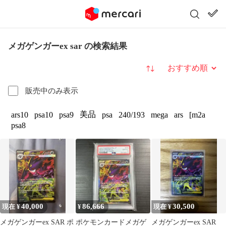
メガゲンガーex sar の検索結果
並び替え
販売中のみ表示
美品
ars10
psa10
psa9
psa
240/193
mega
ars
[m2a
psa8
40,000
86,666
30,500
現在 ¥
¥
現在 ¥
メガゲンガーex SAR ポ
ポケモンカードメガゲ
メガゲンガーex SAR