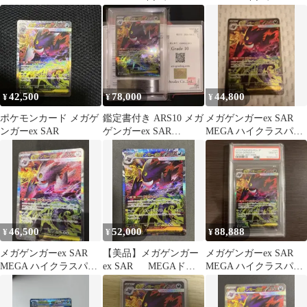
ク MEGAドリームex
ク MEGAドリーム
42,500
78,000
44,800
¥
¥
¥
ポケモンカード メガゲ
鑑定書付き ARS10 メガ
メガゲンガーex SAR
ンガーex SAR
ゲンガーex SAR
MEGA ハイクラスパッ
240/193
ク MEGAドリームex
46,500
52,000
88,888
¥
¥
¥
メガゲンガーex SAR
【美品】メガゲンガー
メガゲンガーex SAR
MEGA ハイクラスパッ
ex SAR MEGAドリ
MEGA ハイクラスパッ
ク MEGAドリームex
ームex
ク MEGAドリームex
2…
キ…