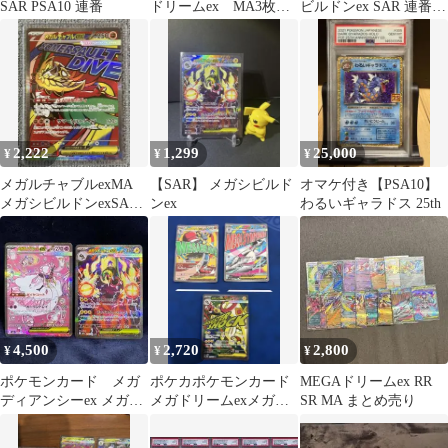
SAR PSA10 連番
ドリームex MA3枚
ビルドンex SAR 連番2
SR16枚まとめ売り
枚セット
2,222
1,299
25,000
¥
¥
¥
メガルチャブルexMA
【SAR】 メガシビルド
オマケ付き【PSA10】
メガシビルドンexSAR
ンex
わるいギャラドス 25th
AR1枚オマケ
4,500
2,720
2,800
¥
¥
¥
ポケモンカード メガ
ポケカポケモンカード
MEGAドリームex RR
ディアンシーex メガシ
メガドリームexメガサ
SR MA まとめ売り
ビルドンex sar
ーナイトルカリオ
exMASRARSAR