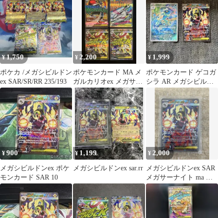
1,750
2,200
1,999
¥
¥
¥
ポケカ /メガシビルドン
ポケモンカード MA メ
ポケモンカード ゲコガ
ex SAR/SR/RR 235/193
ガルカリオex メガサー
シラ AR メガシビルド
ナイトex メガシビルド
ンex SAR
ンex
900
1,199
2,000
¥
¥
¥
メガシビルドンex ポケ
メガシビルドンex sar.rr
メガシビルドンex SAR
モンカード SAR 10
メガサーナイト ma ま
とめ売り