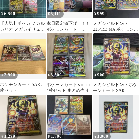
6,500
5,111
999
¥
¥
¥
【人気】ポケカ メガル
本日限定値下げ！！！
メガシビルドンex
カリオ メガカイリュー
ポケモンカード
225/193 MA ポケモンカ
メガサーナイト MA 5枚
SAR.MA.色違いまとめ
ード
売り
2,900
3,500
900
¥
¥
¥
ポケモンカード SAR 3
ポケモンカード sar ma
メガシビルドンex ポケ
枚セット
4枚セット まとめ売り
モンカード SAR 1
1,299
1,700
1,000
¥
¥
¥