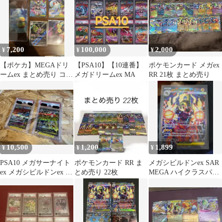
7,200
100,000
2,000
¥
¥
¥
【ポケカ】MEGAドリ
【PSA10】【10連番】
ポケモンカード メガex
ームex まとめ売り コダ
メガドリームex MA
RR 21枚 まとめ売り
ックAR SAR多数
10,500
1,200
1,899
¥
¥
¥
PSA10 メガサーナイト
ポケモンカード RR ま
メガシビルドンex SAR
ex メガシビルドンex 2
とめ売り 22枚
MEGA ハイクラスパッ
枚セット オリパワン
ク MEGAドリームex …