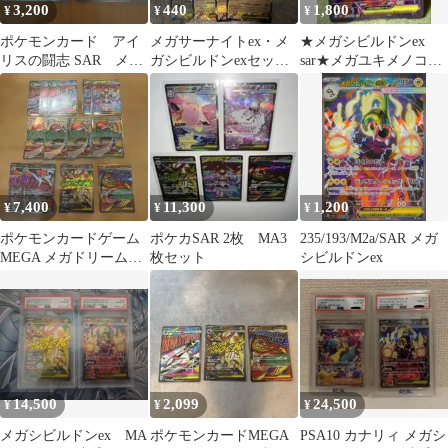
3,200
440
1,800
¥
¥
¥
ポケモンカード アイ
メガサーナイトex・メ
★メガシビルドンex
リスの闘志 SAR メガ
ガシビルドンexセット
sar★メガユキメノコ
シビルドンex SAR
8枚セット
ma★ラッパsr★アビス
アイ2P
7,400
11,300
1,200
¥
¥
¥
ポケモンカードゲーム
ポケカSAR 2枚 MA3
235/193/M2a/SAR メガ
MEGA メガドリーム
枚セット
シビルドンex
MA まとめ売り 13枚
14,500
2,099
24,500
¥
¥
¥
メガシビルドンex MA
ポケモンカードMEGA
PSA10 カナリィ メガシ