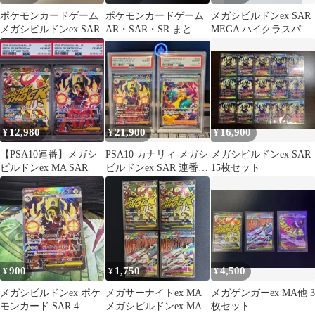
ポケモンカードゲーム
ポケモンカードゲーム
メガシビルドンex SAR
メガシビルドンex SAR
AR・SAR・SR まとめ
MEGA ハイクラスパッ
売り 5枚メガドリーム
ク MEGAドリームex …
12,980
21,900
16,900
¥
¥
¥
【PSA10連番】メガシ
PSA10 カナリィ メガシ
メガシビルドンex SAR
ビルドンex MA SAR
ビルドンex SAR 連番2
15枚セット
枚セット
900
1,750
4,500
¥
¥
¥
メガシビルドンex ポケ
メガサーナイトex MA
メガゲンガーex MA他 3
モンカード SAR 4
メガシビルドンex MA
枚セット