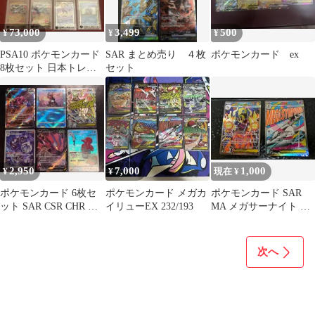
73,000
3,499
500
¥
¥
¥
PSA10 ポケモンカード
SAR まとめ売り ４枚
ポケモンカード ex
8枚セット 日本トレカ
セット
センター
2,950
7,000
1,000
¥
¥
現在 ¥
ポケモンカード 6枚セ
ポケモンカード メガカ
ポケモンカード SAR
ット SAR CSR CHR MA
イリューEX 232/193
MA メガサーナイト メ
かがやく まとめ売り
ガシビルドン
次へ