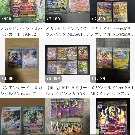
900
2,180
2,499
¥
¥
¥
メガシビルドンex ポケ
メガシビルドンハイク
メガカイリューexMA、
モンカード SAR 12
ラスパック MEGAドリ
メガシビルドンexMA、
ームex ホロズレ MA
メガルチャブルexMA
SAR
送料無料
3,300
9,399
1,199
¥
¥
¥
ポケモンカード メガ
【美品】MEGAドリー
メガシビルドンex SAR
シビルドンex sar アイ
ムex メガシンカ SAR
MEGA ハイクラスパッ
リスの闘志 sar
MA まとめ売り8枚セッ
ク MEGAドリームex …
ト