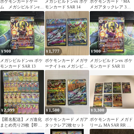
ポケモンカードゲー
メガシビルドンex ポケ
ポケモンカード『MA
ム メガシビルドンex
モンカード SAR 14
メガアタックレア 3枚
SAR MEGAドリームex
まとめ売り』
900
1,777
900
¥
¥
¥
メガシビルドンex ポケ
ポケモンカード メガサ
メガシビルドンex ポケ
モンカード SAR 13
ーナイトex メガシビル
モンカード SAR 11
ドンex MA 2枚セット
2,999
1,500
3,300
¥
¥
¥
【匿名配送】メガ進化
ポケモンカード メガア
ポケモンカード メガド
まとめ売り29枚【即日
タックレア2枚セット
リーム MA SAR RR ま
発送】
とめ売り