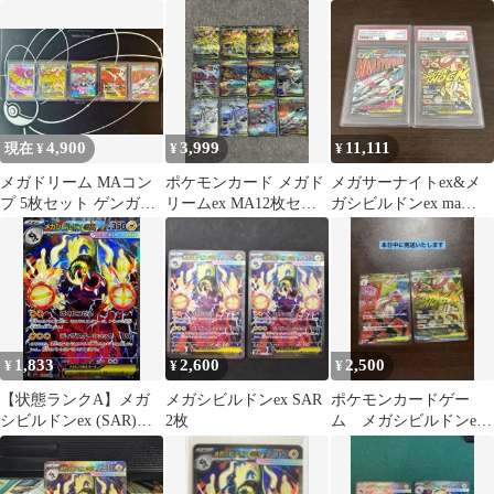
4,900
3,999
11,111
現在 ¥
¥
¥
メガドリーム MAコン
ポケモンカード メガド
メガサーナイトex&メ
プ 5枚セット ゲンガー
リームex MA12枚セッ
ガシビルドンex ma
ガルーラ 美品
ト
PSA10 2枚セット
1,833
2,600
2,500
¥
¥
¥
【状態ランクA】メガ
メガシビルドンex SAR
ポケモンカードゲー
シビルドンex (SAR)
2枚
ム メガシビルドンex
{235/193} [M2a/MEGA
MA,SAR
ドリームex] [MEGA] 1
枚