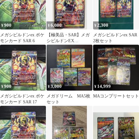
900
6,000
2,300
¥
¥
¥
メガシビルドンex ポケ
【極美品・SAR】メガ
メガシビルドンex SAR
モンカード SAR 6
シビルドンEX
2枚セット
SAR（235/193 m2a）
900
3,000
14,999
¥
¥
¥
メガシビルドンex ポケ
メガドリーム MA5枚
MAコンプリートセット
モンカード SAR 17
セット