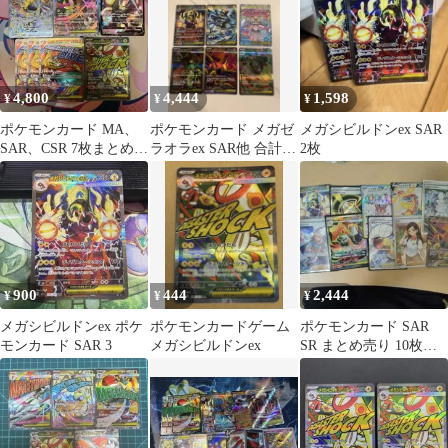
4,800
4,444
1,598
¥
¥
¥
ポケモンカード MA、
ポケモンカード メガゼ
メガシビルドンex SAR
SAR、CSR 7枚まとめ売
ラオラex SAR他 合計6
2枚
り
枚セット！
900
444
2,444
¥
¥
¥
メガシビルドンex ポケ
ポケモンカードゲーム
ポケモンカード SAR
モンカード SAR 3
メガシビルドンex
SR まとめ売り 10枚セ
ット