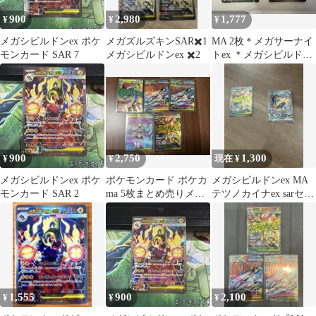
900
2,980
1,777
¥
¥
¥
メガシビルドンex ポケ
メガズルズキンSAR✖️1
MA 2枚＊メガサーナイ
モンカード SAR 7
メガシビルドンex ✖️2
トex ＊メガシビルドン
ex＊MEGAドリーム
900
2,750
1,300
¥
¥
現在 ¥
メガシビルドンex ポケ
ポケモンカード ポケカ
メガシビルドンex MA
モンカード SAR 2
ma 5枚まとめ売りメガ
テツノカイナex sarセッ
ルカリオex ma
ト
1,555
900
2,100
¥
¥
¥