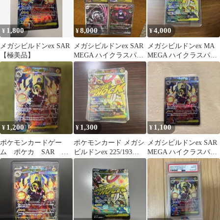
1,800
8,000
4,000
¥
¥
¥
メガシビルドンex SAR
メガシビルドンex SAR
メガシビルドンex MA
【極美品】
MEGA ハイクラスパッ
MEGA ハイクラスパッ
ク MEGAドリームex …
ク MEGAドリームex
キ…
1,200
1,300
1,100
¥
¥
¥
ポケモンカードゲー
ポケモンカード メガシ
メガシビルドンex SAR
ム ポケカ SAR メ
ビルドンex 225/193
MEGA ハイクラスパッ
ガシビルドンex
SAR
ク MEGAドリームex …