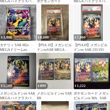
MEGA ハイクラスパッ
ポケモンカード
MEGA ハイクラスパッ
ク MEGAドリームex …
ク MEGAドリームex …
3,980
8,000
7,800
¥
¥
¥
カナリィ SAR M2a
【PSA.10】メガシビル
【PSA10】メガシビル
MEGAドリームex
ドンexSAR MEGA
ドンex SAR 235/193
248/193 ポケカ
235/193 メガドリーム
1,280
899
1,222
¥
¥
¥
メガシビルドンex SAR
メガシビルドンex SAR
ポケモンカード メガシ
MEGA ハイクラスパッ
RR
ビルドンex MA . SAR
ク MEGAドリームex 2