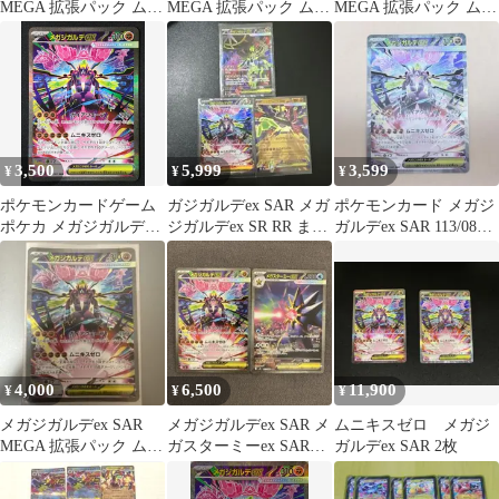
MEGA 拡張パック ムニ
MEGA 拡張パック ムニ
MEGA 拡張パック ムニ
キスゼロ 117/080
キスゼロ 113/080
キスゼロ キラ 113/0…
3,500
5,999
3,599
¥
¥
¥
ポケモンカードゲーム
ガジガルデex SAR メガ
ポケモンカード メガジ
ポケカ メガジガルデex
ジガルデex SR RR まと
ガルデex SAR 113/080
SAR M3-113 M3 拡張パ
め売り
M3 ムニキスゼロ
ック「ムニキスゼロ」
トレカ TCG 264
4,000
6,500
11,900
¥
¥
¥
メガジガルデex SAR
メガジガルデex SAR メ
ムニキスゼロ メガジ
MEGA 拡張パック ムニ
ガスターミーex SAR
ガルデex SAR 2枚
キスゼロ 113/080
【ポケモンカード】M3