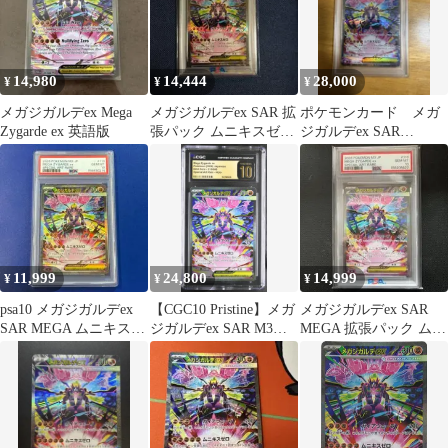
14,980
14,444
28,000
¥
¥
¥
メガジガルデex Mega
メガジガルデex SAR 拡
ポケモンカード メガ
Zygarde ex 英語版
張パック ムニキスゼ
ジガルデex SAR
ロ 113/0 PSA10
《PSA10 》
11,999
24,800
14,999
¥
¥
¥
psa10 メガジガルデex
【CGC10 Pristine】メガ
メガジガルデex SAR
SAR MEGA ムニキスゼ
ジガルデex SAR M3
MEGA 拡張パック ムニ
ロ キラ 113
113/080
キスゼロ PSA10