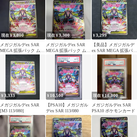
3,000
3,300
3,299
現在 ¥
現在 ¥
¥
メガジガルデex SAR
メガジガルデex SAR
【美品】メガジガルデ
MEGA 拡張パック ムニ
MEGA 拡張パック ムニ
ex SAR MEGA 拡張パッ
キスゼロ キラ 113/0…
キスゼロ キラ 113/0…
ク ムニキスゼロ
3,333
10,500
10,000
¥
¥
現在 ¥
メガジガルデex SAR
【PSA10】メガジガル
メガジガルデex SAR
[M3 113/080]
デex SAR 113/080
PSA10 ポケモンカード