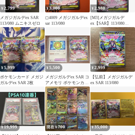
2,799
3,000
2,980
¥
¥
¥
メガジガルデex SAR
◻︎4009 メガジガルデex
[M3]メガジガルデ
113/080 ムニキスゼロ
sar 113/080
ex【SAR】113/080
ITLP10UOJQPM
5,999
5,500
2,999
¥
¥
¥
ポケモンカード メガジ
メガジガルデex SAR コ
【弘前】メガジガルデ
ガルデex SAR 2枚
アメモリ ポケモンカー
ex SAR 113/080
ド 2枚セット
19,999
700
35,000
¥
現在 ¥
¥