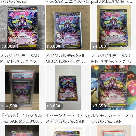
ジガルデex sar
デex SAR ムニキスゼロ
psa10 MEGA 拡張パッ
ク ムニキスゼロ
3,980
3,800
4,100
¥
¥
¥
メガジガルデex SAR
メガジガルデex SAR
メガジガルデex SAR
M3 MEGA ムニキスゼ
MEGA 拡張パック ムニ
MEGA 拡張パック ムニ
ロ 113/080 ポケカ
キスゼロ キラ 113/0…
キスゼロ キラ 113/0…
14,500
3,850
3,550
¥
¥
¥
【PSA10】メガジガル
ポケモンカード ポケカ
ポケモンカード メガ
デex SAR M3 113/080
メガジガルデex SAR
ジガルデex SAR
ムニキスゼロ