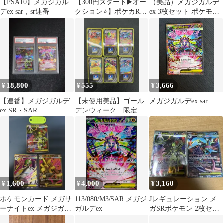
【PSA10】メガジガル
【300円スタート▶️オー
（美品）メガジガルデ
デex sar，sr連番
クション⭐️】ポケカRR
ex 3枚セット ポケモン
まとめ売り‼️メガレック
カード MUR SAR SR
ウザexなど
18,800
555
3,666
¥
¥
¥
【連番】メガジガルデ
【未使用美品】ゴール
メガジガルデex sar
ex SR・SAR
デンウィーク 限定ス
テッカー 6種 コンプ
リート
1,600
4,000
3,160
¥
¥
¥
ポケモンカード メガサ
113/080/M3/SAR メガジ
Jレギュレーション メ
ーナイトex メガジガル
ガルデex
ガSRポケモン 2枚セッ
デex メガミミロップex
ト