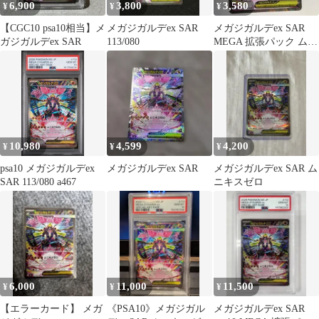
6,900
3,800
3,580
¥
¥
¥
【CGC10 psa10相当】メ
メガジガルデex SAR
メガジガルデex SAR
ガジガルデex SAR
113/080
MEGA 拡張パック ムニ
キスゼロ キラ 113/0…
10,980
4,599
4,200
¥
¥
¥
psa10 メガジガルデex
メガジガルデex SAR
メガジガルデex SAR ム
SAR 113/080 a467
ニキスゼロ
6,000
11,000
11,500
¥
¥
¥
【エラーカード】 メガ
《PSA10》メガジガル
メガジガルデex SAR