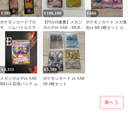
399
106,100
666
¥
¥
¥
ポケモンカードプロ
【PSA10連番】メガジ
ポケモンカード メガ進
モ ジムバトルステッ
ガルデex SAR・MUR 2
化ex RR 6枚セット ピク
カー まとめ売り
枚セット ポケモンカー
シー ナイトなど まとめ
ド
売り
4,333
5,500
¥
¥
メガジガルデex SAR
ポケモンカード ex SAR
MEGA 拡張パック ムニ
SR 4枚セット
キスゼロ 113/080
次へ