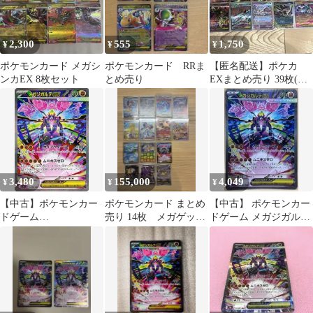
2,300
555
1,750
¥
¥
¥
ポケモンカード メガシ
ポケモンカード RRま
【匿名配送】ポケカ
ンカEX 8枚セット
とめ売り
EXまとめ売り 39枚(う
ちSR1枚・MR1枚)
3,480
155,000
4,049
¥
¥
¥
【中古】ポケモンカー
ポケモンカード まとめ
【中古】 ポケモンカー
ドゲーム
売り 14枚 メガゲッコ
ドゲーム メガジガルデ
113/080[SAR]：(キラ)メ
ウガSAR メガダークラ
ex M3 M3 113/080 SAR
ガジガルデex
イSAR他