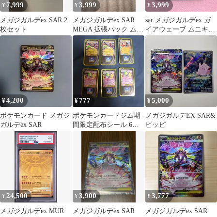
7,999
3,999
3,999
¥
¥
¥
メガジガルデex SAR 2
メガジガルデex SAR
sar メガジガルデex ガ
枚セット
MEGA 拡張パック ムニ
イアウェーブ ムニキス
キスゼロ キラ 113/0…
ゼロ
4,200
777
5,000
¥
¥
¥
ポケモンカード メガジ
ポケモンカードジム期
メガジガルデEX SAR&
ガルデex SAR
間限定配布シール 6枚
ピッピ
セット
24,500
3,900
3,777
¥
¥
¥
メガジガルデex MUR
メガジガルデex SAR
メガジガルデex SAR