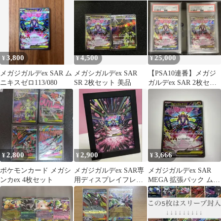
SR
3,800
4,500
25,000
¥
¥
¥
メガジガルデex SAR ム
メガシガルデex SAR
【PSA10連番】メガジ
ニキスゼロ113/080
SR 2枚セット 美品
ガルデex SAR 2枚セッ
ト ポケカ
2,800
2,900
3,666
¥
¥
¥
ポケモンカード メガシ
メガジガルデex SAR専
メガジガルデex SAR
ンカex 4枚セット
用ディスプレイフレー
MEGA 拡張パック ムニ
ム
キスゼロ キラ 113/08