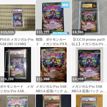
キスゼロ キラ 113/0…
キスゼロ
15,555
13,999
8,980
¥
¥
¥
PSA10 メガジガルデex
韓国 ポケモンカー
【CGC10 pristine psa10
SAR [M3 113/080]「ム
ド メガジガルデEX
以上】メガジガルデex
ニキスゼロ」
SAR
SAR 52
26,200
15,000
4,999
¥
¥
¥
ポケモンカード メガ
メガジガルデex SAR
メガジガルデex SAR
ジガルデex SAR
MEGA 拡張パック ムニ
MEGA 拡張パック ムニ
《PSA10 》
キスゼロ 113/080
キスゼロ 113/080