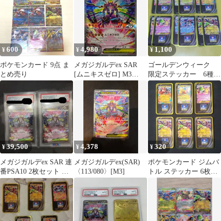
600
4,980
1,100
¥
¥
¥
ポケモンカード 9点 ま
メガジガルデex SAR
ゴールデンウィーク
とめ売り
[ムニキスゼロ] M3
限定ステッカー 6種
113/080 ポケモンカード
コンプリート 各２枚
ポケカ
39,500
4,378
320
¥
¥
¥
メガジガルデex SAR 連
メガジガルデex(SAR)
ポケモンカード ジムバ
番PSA10 2枚セット ポ
〈113/080〉[M3]
トル ステッカー 6枚セ
ケモンカード
ット