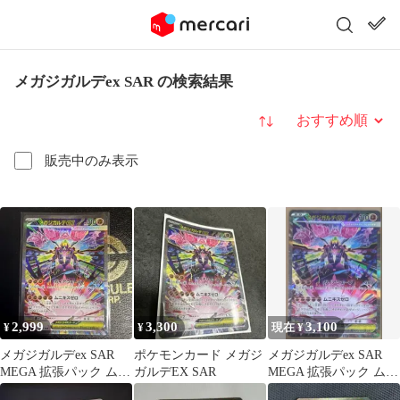
メガジガルデex SAR の検索結果
並び替え
販売中のみ表示
2,999
3,300
3,100
¥
¥
現在 ¥
メガジガルデex SAR
ポケモンカード メガジ
メガジガルデex SAR
MEGA 拡張パック ムニ
ガルデEX SAR
MEGA 拡張パック ムニ
キスゼロ キラ 113/0…
キスゼロ キラ 113/08