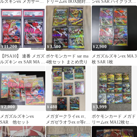
ルズキンex メガサーナ
ドリームex BOX開封済
ンex SAR ハイクラスパ
イトex 2枚セット
み メガズルズキン(sar)
ック MEGAドリームex
11,200
3,500
2,900
¥
¥
¥
【PSA10】 連番 メガズ
ポケモンカード sar ma
メガズルズキンex MA 3
ルズキン ex SAR MA メ
4枚セット まとめ売り
枚 SAR 1枚
ガドリームex
2,000
480
3,999
¥
¥
¥
メガズルズキンex
メガダークライex rr、
ポケモンカード メガド
SAR 他セット
メガゼラオラex rr等rr9
リームex MA12枚セッ
枚
ト