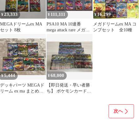
23,333
111,111
16,299
¥
¥
¥
MEGAドリームex MA
PSA10 MA 10連番
メガドリームex MA コ
セット 8枚
mega attack rare メガア
ンプセット 全10種
タックレア
5,444
68,000
¥
¥
デッキパーツ MEGAド
【即日発送・早い者勝
リーム ex ma まとめ売
ち】 ポケモンカード
り 汎用 メガドリー
MA 100枚 まとめ売り
ム
次へ