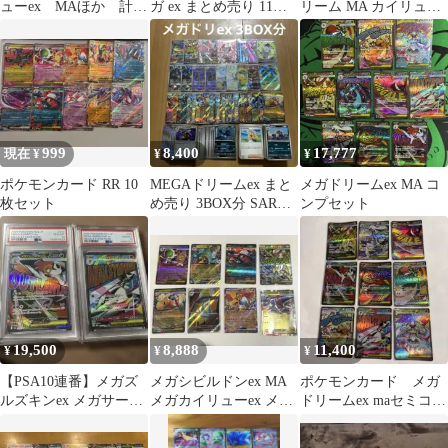
ューex MAほか 計8
ガ ex まとめ売り 11枚
リーム MA カイリュー
枚 まとめ売り 被り無
セット 美品
ルカリオ サーナイト ユ
し
キメノコ
999
8,400
17,777
現在 ¥
¥
¥
ポケモンカード RR 10
MEGAドリームex まと
メガドリームex MA コ
枚セット
め売り 3BOX分 SAR
ンプセット
MA SR AR など全て
19,500
8,888
11,400
¥
¥
¥
【PSA10連番】メガズ
メガシビルドンex MA
ポケモンカード メガ
ルズキンex メガサーナ
メガカイリューex メガ
ドリームex maセミコン
イトex SAR 2枚セット
サーナイトex メガズル
プリート 全9種
ズキン