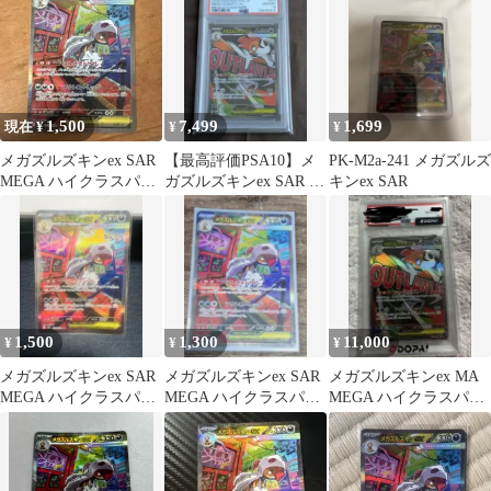
1,500
7,499
1,699
現在 ¥
¥
¥
メガズルズキンex SAR
【最高評価PSA10】メ
PK-M2a-241 メガズルズ
MEGA ハイクラスパッ
ガズルズキンex SAR ポ
キンex SAR
ク MEGAドリームex …
ケカ
1,500
1,300
11,000
¥
¥
¥
メガズルズキンex SAR
メガズルズキンex SAR
メガズルズキンex MA
MEGA ハイクラスパッ
MEGA ハイクラスパッ
MEGA ハイクラスパッ
ク MEGAドリームex …
ク MEGAドリームexキ
ク MEGAドリームex
ラ
キ…