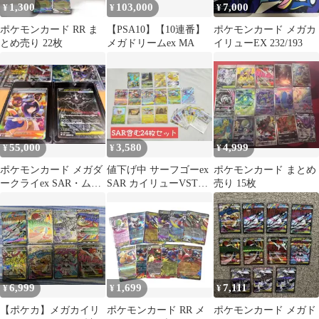
1,300
103,000
7,000
¥
¥
¥
ポケモンカード RR ま
【PSA10】【10連番】
ポケモンカード メガカ
とめ売り 22枚
メガドリームex MA
イリューEX 232/193
55,000
3,580
4,999
¥
¥
¥
ポケモンカード メガダ
値下げ中 サーフゴーex
ポケモンカード まとめ
ークライex SAR・ムク
SAR カイリューVSTAR
売り 15枚
SAR 他
等 24枚 まとめ売り
6,999
1,699
7,111
¥
¥
¥
【ポケカ】メガカイリ
ポケモンカード RR メ
ポケモンカード メガド