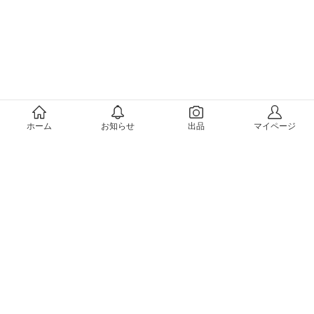
メルカリについて
ホーム
お知らせ
出品
マイページ
会社概要（運営会社）
採用情報
プレスリリース
公式ブログ
プレスキット
メルカリUS
メルカリShops
m department（エムデパ）
ヘルプ
ヘルプセンター（ガイド・お問い合わせ）
メルカリShopsでショップを開設する
メルカリShops ショップ管理画面にログイン