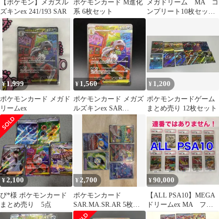
【ポケモン】メガズル
ポケモンカード M進化
メガドリーム MA コ
ズキンex 241/193 SAR
系 6枚セット
ンプリート10枚セット
24時以内発送、返品を
対応します
1,999
1,560
1,200
¥
¥
¥
ポケモンカード メガド
ポケモンカード メガズ
ポケモンカードゲーム
リームex
ルズキンex SAR
まとめ売り 12枚セット
241/193 MEGAドリーム
ex
2,100
2,700
90,000
¥
¥
¥
ぴ*︎様 ポケモンカード
ポケモンカード
【ALL PSA10】MEGA
まとめ売り 5点
SAR.MA.SR.AR 5枚セ
ドリームex MA フル
ット
コンプリート セット