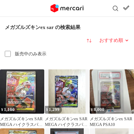
メガズルズキンex sar の検索結果
並び替え
販売中のみ表示
1,100
1,299
8,000
¥
¥
¥
メガズルズキンex SAR
メガズルズキンex SAR
メガズルズキンex SAR
MEGA ハイクラスパッ
MEGA ハイクラスパッ
MEGA PSA10
ク MEGAドリームex …
ク MEGAドリームex