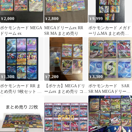
2,000
2,800
9,999
¥
¥
¥
ポケモンカード MEGA
MEGAドリームex RR
ポケモンカード メガド
ドリーム ex
SR MA まとめ売り
ーリムMA まとめ売り 9
枚セット
1,300
7,200
3,300
¥
¥
¥
ポケモンカード RR ま
【ポケカ】MEGAドリ
ポケモンカード SAR
とめ売り 9枚セット ミ
ームex まとめ売り コダ
SR MA MEGAドリーム
ュウツー メガサーナイ
ックAR SAR多数
ex
トなど