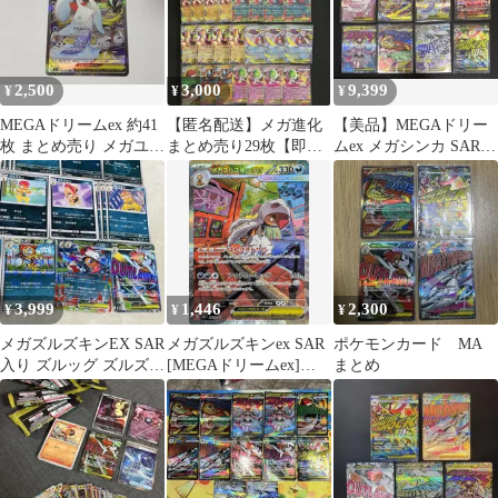
2,500
3,000
9,399
¥
¥
¥
MEGAドリームex 約41
【匿名配送】メガ進化
【美品】MEGAドリー
枚 まとめ売り メガユキ
まとめ売り29枚【即日
ムex メガシンカ SAR
メノコex SAR など
発送】
MA まとめ売り8枚セッ
ト
3,999
1,446
2,300
¥
¥
¥
メガズルズキンEX SAR
メガズルズキンex SAR
ポケモンカード MA
入り ズルッグ ズルズキ
[MEGAドリームex]
まとめ
ン 70枚 まとめ売り
M2a 241/193 傷有り ポ
ケモンカード ポケカ