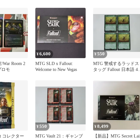
くましき生存者たち
6,600
550
¥
¥
War Room 2
MTG SLD x Fallout:
MTG 警戒するラッドス
 プロモ
Welcome to New Vegas
タッグ Fallout 日本語 4
セット
550
8,499
¥
¥
out コレクター
MTG Vault 21：ギャンブ
【新品】MTG Secret Lai