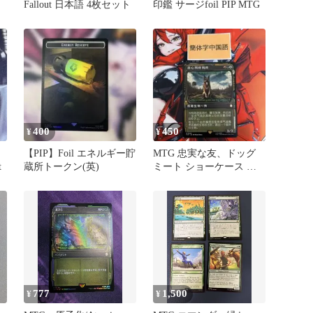
Fallout 日本語 4枚セット
印鑑 サージfoil PIP MTG
400
450
¥
¥
【PIP】Foil エネルギー貯
MTG 忠実な友、ドッグ
t
蔵所トークン(英)
ミート ショーケース 簡
体字中国語 Fallout 犬肉
777
1,500
¥
¥