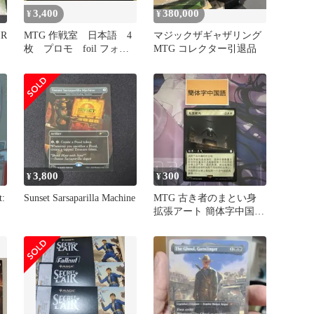
3,400
380,000
¥
¥
R
MTG 作戦室 日本語 4
マジックザギャザリング
枚 プロモ foil フォー
MTG コレクター引退品
ルアウト fallout
3,800
300
¥
¥
t:
Sunset Sarsaparilla Machine
MTG 古き者のまとい身
拡張アート 簡体字中国語
Fallout