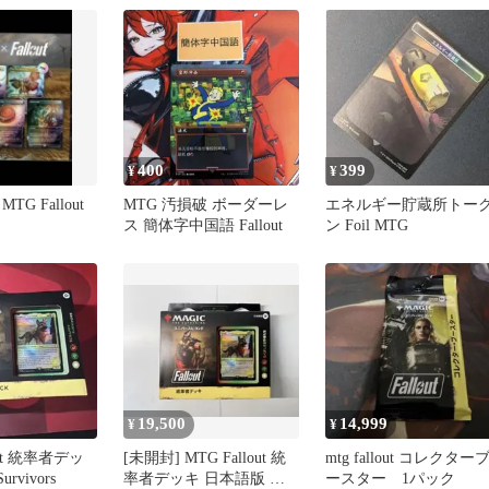
400
399
¥
¥
G Fallout
MTG 汚損破 ボーダーレ
エネルギー貯蔵所トー
ス 簡体字中国語 Fallout
ン Foil MTG
19,500
14,999
¥
¥
out 統率者デッ
[未開封] MTG Fallout 統
mtg fallout コレクター
urvivors
率者デッキ 日本語版 た
ースター 1パック