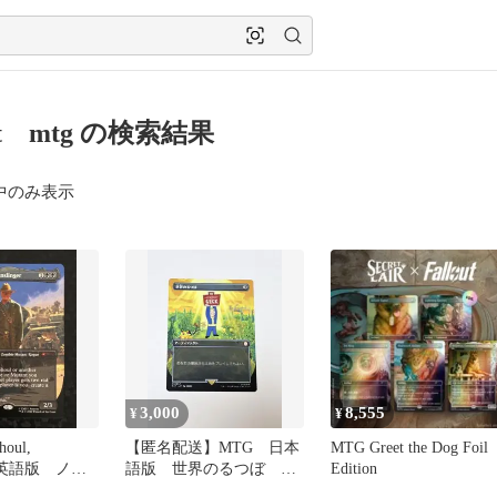
out mtg の検索結果
中のみ表示
3,000
8,555
¥
¥
oul,
【匿名配送】MTG 日本
MTG Greet the Dog Foil
er 英語版 ノン
語版 世界のるつぼ
Edition
fallout