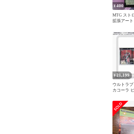
400
¥
MTG ス
拡張アート f
国語 fallout
21,199
¥
ウルトラプ
カコーラ ピ
ポケットプ