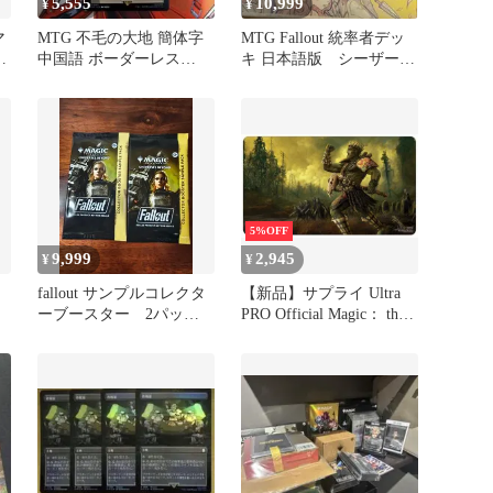
5,555
10,999
¥
¥
マ
MTG 不毛の大地 簡体字
MTG Fallout 統率者デッ
イ
中国語 ボーダーレス
キ 日本語版 シーザー万
Fallout
歳 未開封品
5%OFF
9,999
2,945
¥
¥
レ
fallout サンプルコレクタ
【新品】サプライ Ultra
ーブースター 2パック
PRO Official Magic： the
英語版
Gathering Fallout
Accessories ウルトラプロ
社 マジックザギャザリン
グ公式サプライ MTG
「フォールアウト」 プレ
イマット/V4