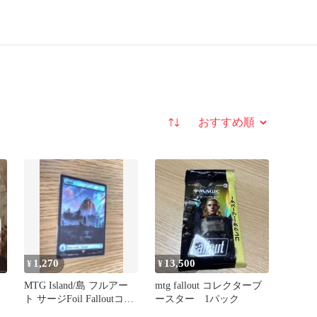
並び替え
1,270
13,500
¥
¥
MTG Island/島 フルアー
mtg fallout コレクターブ
ト サージFoil Falloutコラ
ースター 1パック
ボ 英語