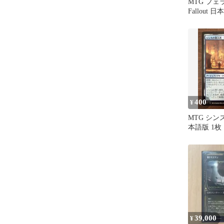
MTG フ
Fallout 
400
¥
MTG シン
本語版 1枚（F
39,000
¥