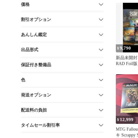
価格
割引オプション
あんしん鑑定
9,790
¥
出品形式
新品未開封 MT
RAD Foil版
保証付き整備品
色
発送オプション
配送料の負担
12,999
¥
タイムセール割引率
MTG Fall
キ Scrappy S