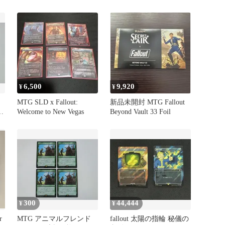
x Fallout 英語 1個
6,500
9,920
¥
¥
MTG SLD x Fallout:
新品未開封 MTG Fallout
枚
Welcome to New Vegas
Beyond Vault 33 Foil
300
44,444
¥
¥
r
MTG アニマルフレンド
fallout 太陽の指輪 秘儀の