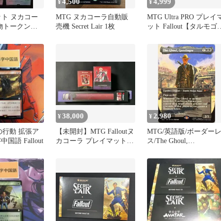
4,500
4,999
¥
¥
セット ヌカコー
MTG ヌカコーラ自動販
MTG Ultra PRO プレイ
食物トークン
売機 Secret Lair 1枚
ット Fallout【タルモゴ
版 pip
フ】
38,000
2,980
¥
¥
の行動 拡張ア
【未開封】MTG Falloutヌ
MTG/英語版/ボーダー
国語 Fallout
カコーラ プレイマット＋
ス/The Ghoul,
デッキケース＋スリーブ
Gunslinger/Secret Lair
Fallout®: Beyond Vault
33/SLD2448