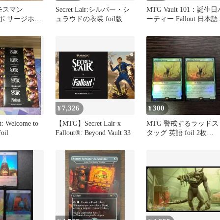
モスマン
Secret Lair:シルバー・シ
MTG Vault 101：誕生日
コラボ サージホイ
ュラウドの衣装 foil版
ーティー Fallout 日本語 
版
枚セット
7,326
300
¥
¥
: Welcome to
【MTG】Secret Lair x
MTG 警戒するラッドス
oil
Fallout®: Beyond Vault 33
タッグ 英語 foil 2枚
Fallout