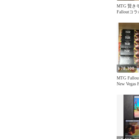
MTG 賢き
Fallout
ル 日本語
78,300
¥
MTG Fallout
New Vegas F