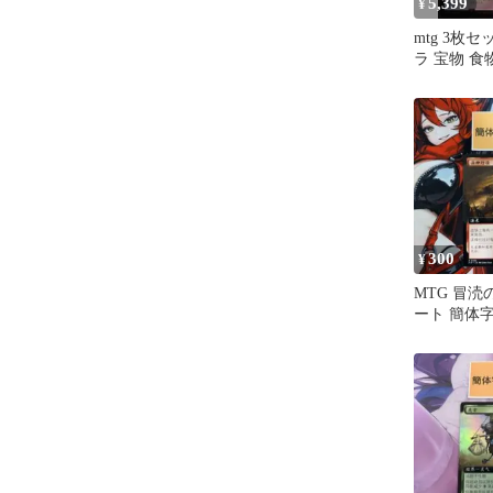
5,399
¥
mtg 3枚
ラ 宝物 
FOIL 日本語
300
¥
MTG 冒涜
ート 簡体字中