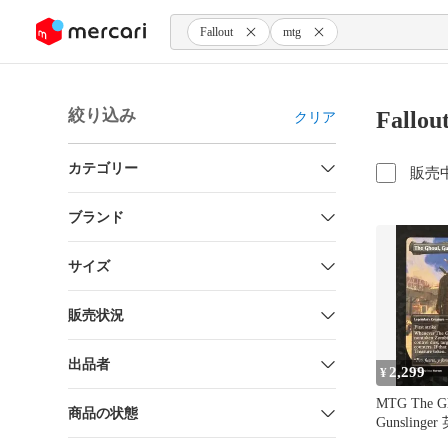
ンツにスキップ
Fallout
mtg
絞り込み
Fall
クリア
カテゴリー
販売
ブランド
サイズ
販売状況
出品者
2,299
¥
MTG The Gh
商品の状態
Gunsling
フォイル