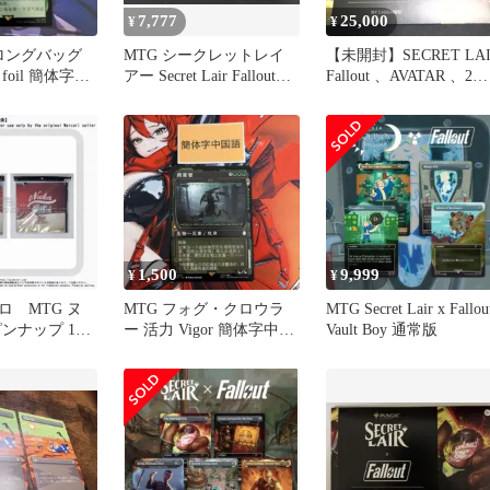
7,777
25,000
¥
¥
トロングバッグ
MTG シークレットレイ
【未開封】SECRET LAI
oil 簡体字中
アー Secret Lair Fallout
Fallout 、AVATAR 、2種
Beyond Vault33 未開封
セット
1,500
9,999
¥
¥
ロ MTG ヌ
MTG フォグ・クロウラ
MTG Secret Lair x Fallou
ンナップ 12
ー 活力 Vigor 簡体字中国
Vault Boy 通常版
ロバインダー
語 Fallout