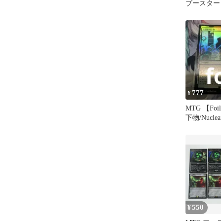
ブースター
語版
777
¥
MTG 【F
下物/Nuclear
[PIP]
550
¥