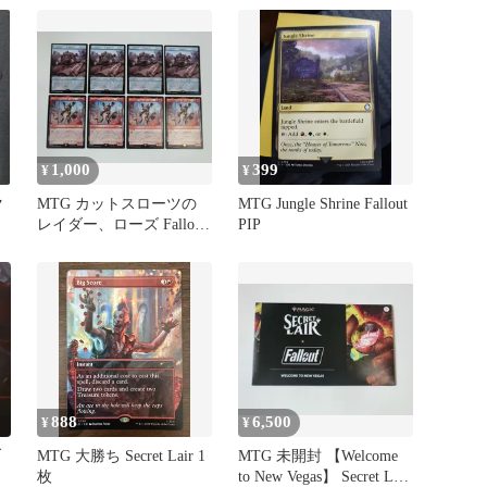
1,000
399
¥
¥
ク
MTG カットスローツの
MTG Jungle Shrine Fallout
レイダー、ローズ Fallout
PIP
日本語 4枚セット
888
6,500
¥
¥
ブ
MTG 大勝ち Secret Lair 1
MTG 未開封 【Welcome
枚
to New Vegas】 Secret Lair