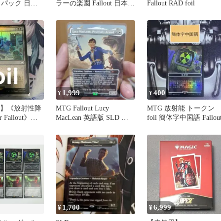
 パック 日本
ラーの楽園 Fallout 日本語
Fallout RAD foil
4枚セット
1,999
400
¥
¥
oil】《放射性降
MTG Fallout Lucy
MTG 放射能 トークン
 Fallout》
MacLean 英語版 SLD 神
foil 簡体字中国語 Fallou
話レア
1,700
6,999
¥
¥