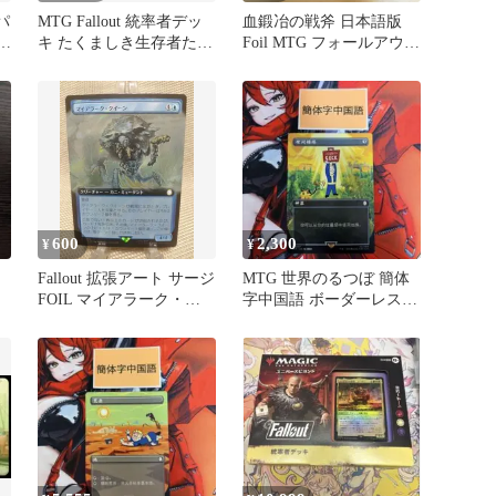
パ
MTG Fallout 統率者デッ
血鍛冶の戦斧 日本語版
4
キ たくましき生存者た
Foil MTG フォールアウト
ち 日本語版
装備品
600
2,300
¥
¥
Fallout 拡張アート サージ
MTG 世界のるつぼ 簡体
FOIL マイアラーク・ク
字中国語 ボーダーレス
イーン 日本語 1枚
Fallout