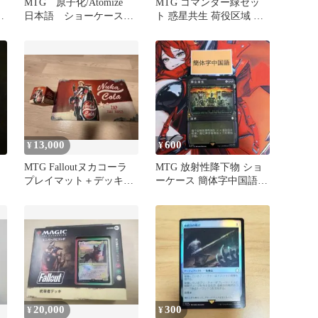
MTG 原子化/Atomize
MTG コマンダー緑セッ
o
日本語 ショーケース
ト 惑星共生 荷役区域 十
枚
Foil PIP
分な休息 動物の飼育係
13,000
600
¥
¥
MTG Falloutヌカコーラ
MTG 放射性降下物 ショ
プレイマット＋デッキケ
ーケース 簡体字中国語
ース
Fallout
20,000
300
¥
¥