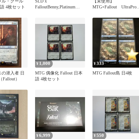
ェラル・グール
SLD x
【未使用】
日本語 4枚セット
FalloutBenny,Platinum
MTG×Fallout UltraPr
Thief チビボネ
APEX スリーブ 105
1,000
333
¥
¥
スの潜入者 日
MTG 偶像化 Fallout 日本
MTG Fallout島 日4枚
allout）
語 4枚セット
6,999
550
¥
¥