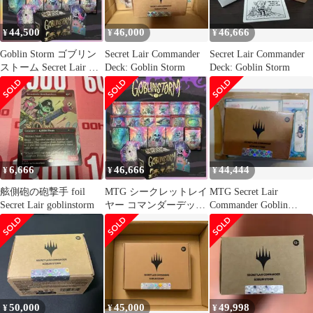
44,500
46,000
46,666
¥
¥
¥
Goblin Storm ゴブリン
Secret Lair Commander
Secret Lair Commander
ストーム Secret Lair 統
Deck: Goblin Storm
Deck: Goblin Storm
率者デッキ
6,666
46,666
44,444
¥
¥
¥
舷側砲の砲撃手 foil
MTG シークレットレイ
MTG Secret Lair
Secret Lair goblinstorm
ヤー コマンダーデッキ
Commander Goblin
ゴブリンストーム 未開
Storm
封 新品
50,000
45,000
49,998
¥
¥
¥