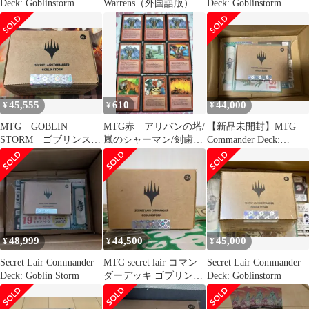
Deck: Goblinstorm
Warrens（外国語版）4
Deck: Goblinstorm
枚セット
45,555
610
44,000
¥
¥
¥
MTG GOBLIN
MTG赤 アリバンの塔/
【新品未開封】MTG
STORM ゴブリンスト
嵐のシャーマン/剣歯虎/
Commander Deck:
ーム Secret Lair
溶岩の壁など 9枚セッ
Goblinstorm
Commander #tu
ト
48,999
44,500
45,000
¥
¥
¥
Secret Lair Commander
MTG secret lair コマン
Secret Lair Commander
Deck: Goblin Storm
ダーデッキ ゴブリンス
Deck: Goblinstorm
トーム 未開封品