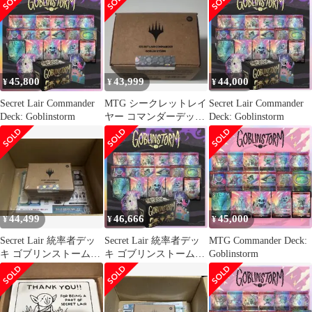
45,800
43,999
44,000
¥
¥
¥
Secret Lair Commander
MTG シークレットレイ
Secret Lair Commander
Deck: Goblinstorm
ヤー コマンダーデッキ
Deck: Goblinstorm
ゴブリンストーム 未開
封 新品
44,499
46,666
45,000
¥
¥
¥
Secret Lair 統率者デッ
Secret Lair 統率者デッ
MTG Commander Deck:
キ ゴブリンストーム
キ ゴブリンストーム
Goblinstorm
Goblinstorm
Goblinstorm