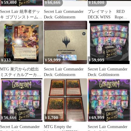
59,400
66,666
16,000
¥
¥
¥
Secret Lair 統率者デッ
Secret Lair Commander
プレイマット RED
キ ゴブリンストーム
Deck: Goblinstorm
DECK WINS Rope
Goblin storm
Arrow
333
59,999
59,999
¥
¥
¥
MTG 巣穴からの総出
Secret Lair Commander
Secret Lair Commander
ミスティカルアーカイ
Deck: Goblinstorm
Deck: Goblinstorm
ブ 2枚セット
56,666
1,700
69,999
¥
¥
¥
Secret Lair Commander
MTG Empty the
Secret Lair Commander