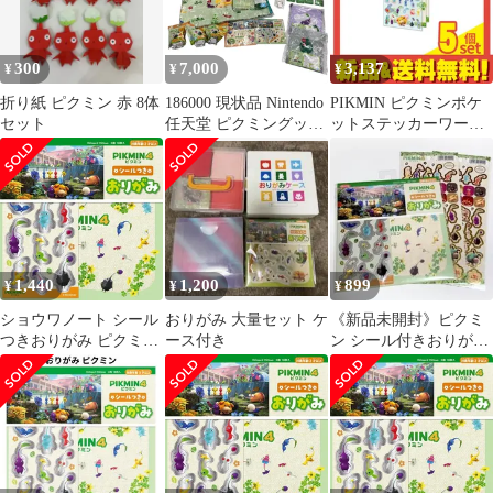
300
7,000
3,137
¥
¥
¥
折り紙 ピクミン 赤 8体
186000 現状品 Nintendo
PIKMIN ピクミンポケ
セット
任天堂 ピクミングッ
ットステッカーワール
ズ 20点以上
ド ピクミン 1組入
(PSW-12) 5個セット ま
とめ売り
1,440
1,200
899
¥
¥
¥
ショウワノート シール
おりがみ 大量セット ケ
《新品未開封》ピクミ
つきおりがみ ピクミン
ース付き
ン シール付きおりがみ
4
キャラクターシール2点
3点セット