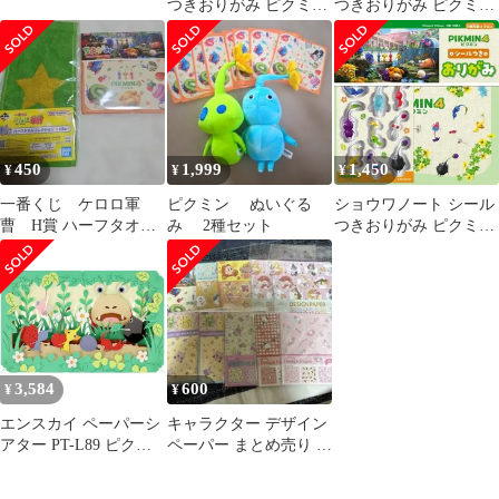
つきおりがみ ピクミン
つきおりがみ ピクミン
4
4
450
1,999
1,450
¥
¥
¥
一番くじ ケロロ軍
ピクミン ぬいぐる
ショウワノート シール
曹 H賞 ハーフタオル
み 2種セット
つきおりがみ ピクミン
コレクション ピクミ
4
ン ちよがみ
3,584
600
¥
¥
エンスカイ ペーパーシ
キャラクター デザイン
アター PT-L89 ピクミ
ペーパー まとめ売り 10
ン 15歳以上
点セット