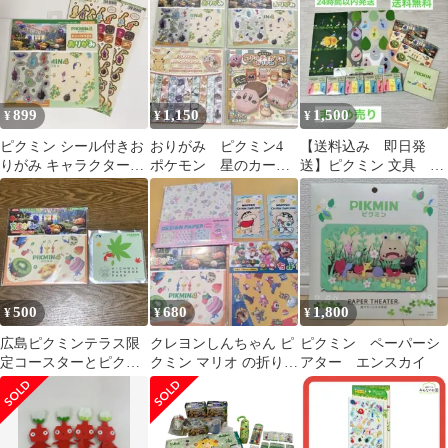
日本製
899
1,150
1,500
¥
¥
¥
ピクミン シール付きお
おりがみ ピクミン4
【送料込み 即日発
りがみ キャラクターシ
ポケモン 星のカービ
送】ピクミン 文具 文
ール2点 計3点セット
ィ ショウワノート
房具 セット まとめ売
り
500
680
1,800
¥
¥
¥
広島ピクミンテラス限
クレヨンしんちゃん ピ
ピクミン ペーパーシ
定コースターとピクミ
クミン マリオ の折り紙
アター エンスカイ
ン4 おりがみ（ちよが
とワッペン
み）のセット