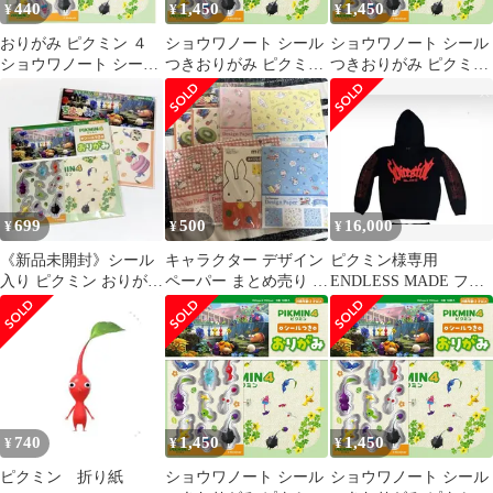
440
1,450
1,450
¥
¥
¥
おりがみ ピクミン ４
ショウワノート シール
ショウワノート シール
ショウワノート シール
つきおりがみ ピクミン
つきおりがみ ピクミン
つき 折り紙 かわいい
4
4
子供 人気 【la056331】
699
500
16,000
¥
¥
¥
《新品未開封》シール
キャラクター デザイン
ピクミン様専用
入り ピクミン おりがみ
ペーパー まとめ売り 8
ENDLESS MADE フー
ちよがみ セット
点セット
ディー
740
1,450
1,450
¥
¥
¥
ピクミン 折り紙
ショウワノート シール
ショウワノート シール