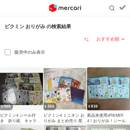
ピクミン おりがみ の検索結果
並び替え
販売中のみ表示
900
400
830
¥
¥
¥
ピクミン4 シール付
ピクミン4 ミニオン お
新品未使用)PIKMIN
き 折り紙 キャラク
りがみ まとめ売り 星座
4！おりがみ！シール付
ター折り紙
柄 教育おりがみ 204枚
き！3個！定価1146円！