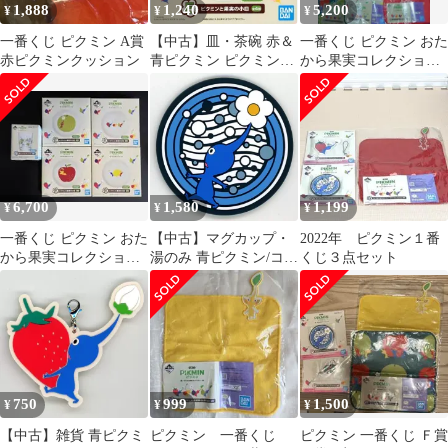
1,888
1,240
5,200
¥
¥
¥
一番くじ ピクミン A賞
【中古】皿・茶碗 赤＆
一番くじ ピクミン おた
赤ピクミンクッション
青ピクミン ピクミンと
から果実コレクション
果実の小皿 「一番くじ
13点 まとめ売り
ピクミン ～おたから果
実コレクション～」 E
賞
6,700
1,580
1,199
¥
¥
¥
一番くじ ピクミン おた
【中古】マグカップ・
2022年 ピクミン１番
から果実コレクション
湯のみ 青ピクミン/コー
くじ３点セット
D賞 1点 E賞 4点
スター おたすけラバー
アイテムコレクション
「一番くじ ピクミン ～
おたから果実コレクシ
ョン～」 F賞
750
999
1,500
¥
¥
¥
【中古】雑貨 青ピクミ
ピクミン 一番くじ
ピクミン 一番くじ Ｆ賞