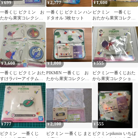
699
2,777
1,600
¥
¥
¥
一番くじ ピクミン お
一番くじ ピクミン ハン
ピクミン 一番くじ
たから果実コレクショ
ドタオル 3枚セット
おたから果実コレクシ
ン Ｇ賞
ョン ハンドタオル
任天堂
3,600
1,000
555
¥
¥
¥
一番くじ ピクミン おた
PIKMIN 一番くじ お
ピクミン一番くじおた
すけラバーアイテムコ
たから果実コレクショ
から果実コレクショ
レクション 4種セット
ン G賞 ハンドタオ
ン ラバーチャーム
ル
777
2,100
555
¥
¥
¥
ピクミン 一番くじ
ピクミン 一番くじ まと
ピクミンpikmin いちば