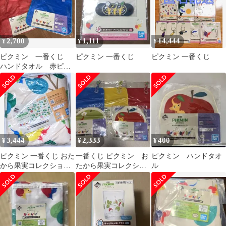
ョン～」 B賞
2,700
1,111
14,444
¥
¥
¥
ピクミン 一番くじ
ピクミン 一番くじ
ピクミン 一番くじ
ハンドタオル 赤ピク
ミン 青ピクミン 2種
セット
3,444
2,333
400
¥
¥
¥
ピクミン 一番くじ おた
一番くじ ピクミン お
ピクミン ハンドタオ
から果実コレクション
たから果実コレクショ
ル
B賞
ン G賞 6点