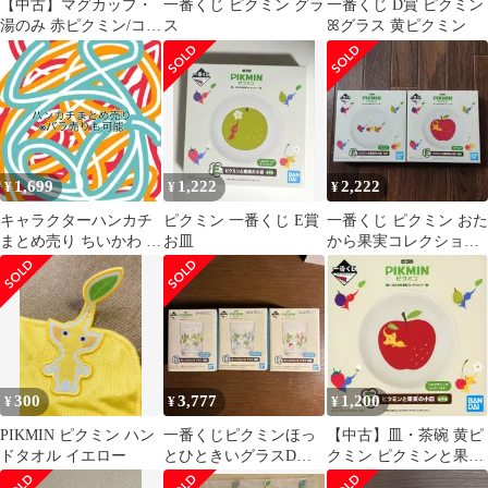
【中古】マグカップ・
一番くじ ピクミン グラ
一番くじ D賞 ピクミン
湯のみ 赤ピクミン/コー
ス
ꕤ︎︎グラス 黄ピクミン
スター おたすけラバー
アイテムコレクション
「一番くじ ピクミン ～
おたから果実コレクシ
ョン～」 F賞
1,699
1,222
2,222
¥
¥
¥
キャラクターハンカチ
ピクミン 一番くじ E賞
一番くじ ピクミン おた
まとめ売り ちいかわ 鬼
お皿
から果実コレクション
滅の刃 ピクミン マリオ
Ｅ賞ピクミンと果実の
10枚
小皿 お皿
300
3,777
1,200
¥
¥
¥
PIKMIN ピクミン ハン
一番くじピクミンほっ
【中古】皿・茶碗 黄ピ
ドタオル イエロー
とひときいグラスD賞
クミン ピクミンと果実
全3種セット+ ピクミン
の小皿 「一番くじ ピク