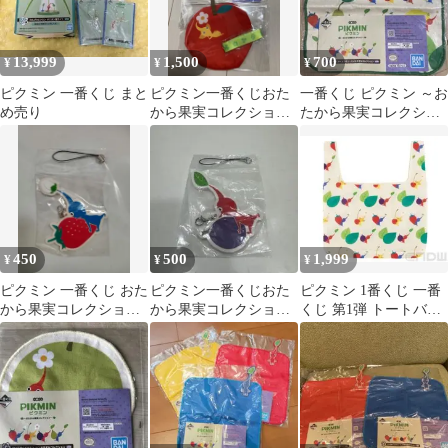
13,999
1,500
700
¥
¥
¥
ピクミン 一番くじ まと
ピクミン一番くじおた
一番くじ ピクミン ～お
め売り
から果実コレクション
たから果実コレクショ
G賞ハンドタオル&ポー
ン～ ハンドタオル
チ、リボン
450
500
1,999
¥
¥
¥
ピクミン 一番くじ おた
ピクミン一番くじおた
ピクミン 1番くじ 一番
から果実コレクション
から果実コレクションF
くじ 第1弾 トートバッ
F賞 ラバーチャーム
賞ラバーチャーム
グ おたから果物コレク
ション