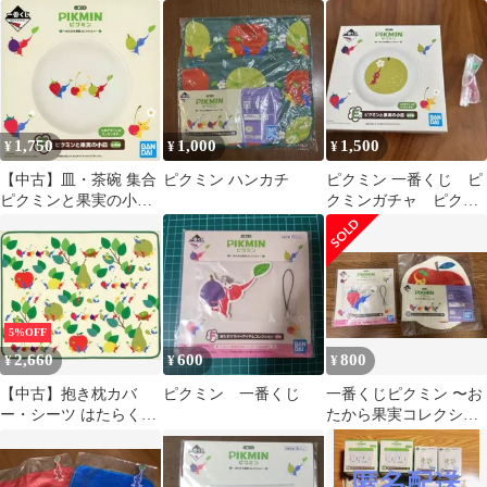
ン～ E G 赤ピクミン
黄 ４点
1,750
1,000
1,500
¥
¥
¥
【中古】皿・茶碗 集合
ピクミン ハンカチ
ピクミン 一番くじ ピ
ピクミンと果実の小皿
クミンガチャ ピクミ
「一番くじ ピクミン ～
ングミヒカリピクミン
おたから果実コレクシ
ョン～」 E賞
5%OFF
2,660
600
800
¥
¥
¥
【中古】抱き枕カバ
ピクミン 一番くじ
一番くじピクミン 〜お
ー・シーツ はたらくピ
たから果実コレクショ
クミン ブランケット
ン〜 2022年発売
「一番くじ ピクミン ～
おたから果実コレクシ