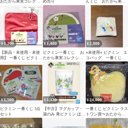
おたから果実コレクシ
め売り
んくじ おたから果実
ョン
コレクション ハンド
タオル G賞
1,200
1,480
2,000
¥
¥
¥
【新品・未使用・未使
ピクミン一番くじ お
⭐︎未使用⭐︎ ピクミン エ
用】 一番くじ ピクミン
たから果実コレクショ
コバッグ 一番くじC
赤ピクミン ハンドタオ
ン ハンドタオル
賞
ル
1,500
1,330
24,000
¥
¥
¥
ピクミン 一番くじ 3点
【中古】マグカップ・
一番くじ ピクミン ラス
セット
湯のみ 青ピクミン ほっ
トワン賞〜おたから果
とひといき グラス 「一
実コレクション〜
番くじ ピクミン ～おた