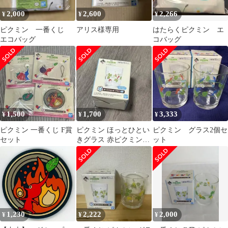
2,000
2,600
2,266
¥
¥
¥
ピクミン 一番くじ
アリス様専用
はたらくピクミン エ
エコバッグ
コバッグ
1,500
1,700
3,333
¥
¥
¥
ピクミン 一番くじ F賞
ピクミン ほっとひとい
ピクミン グラス2個セ
セット
きグラス 赤ピクミン
ット
一番くじ D賞
1,230
2,222
2,000
¥
¥
¥