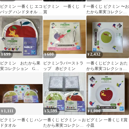
ピクミン 一番くじ エコ
ピクミン 一番くじ F
一番くじ ピクミン 〜お
バッグ ハンドタオル 2
賞
たから果実コレクショ
点セット
ン〜 ラバーアイテ
ム ハンドタオル
699
600
2,432
¥
¥
¥
ピクミン おたから果
ピクミンラバーストラ
一番くじピクミン おた
実コレクション G
ップ 赤ピクミン
から果実コレクション
賞 ハンドタオル
Ｅ賞ピクミンと果実の
小皿
1,111
5,599
1,000
¥
¥
¥
ピクミン 一番くじ ハン
一番くじ ピクミン ～お
ピグミン 一番くじ E賞
ドタオル
たから果実コレクショ
小皿