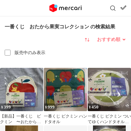
一番くじ おたから果実コレクション の検索結果
並び替え
販売中のみ表示
399
999
450
¥
¥
¥
【新品】一番くじ ピ
一番くじ ピクミン ハン
一番くじ ピクミン つい
クミン 〜おたから果
ドタオル
てゆくハンドタオルコ
実コレクション〜 G
レクション 赤ピクミン