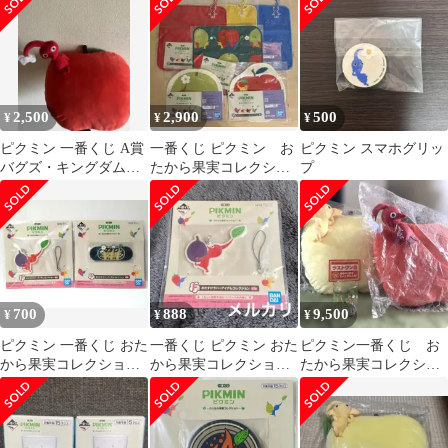
と果実の小皿E賞
ミン ～おたから果実コ
レクション～」 E賞
2,500
2,900
500
¥
¥
¥
ピクミン 一番くじ A賞
一番くじ ピクミン お
ピクミン スマホグリッ
バグズ・キングダムの
たから果実コレクショ
プ
クッションwith赤ピク
ン G賞 6点
ミン
700
888
9,500
¥
¥
¥
ピクミン 一番くじ おた
一番くじ ピクミン おた
ピクミン一番くじ お
から果実コレクショ
から果実コレクション
たから果実コレクショ
ン おたすけラバーア
F賞 ラバーストラップ
ン クッションとグラ
イテムコレクション
ス