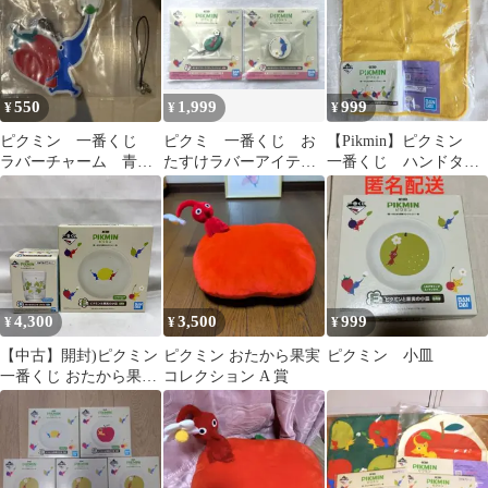
から果実コレクション
～」 D賞
550
1,999
999
¥
¥
¥
ピクミン 一番くじ
ピクミ 一番くじ お
【Pikmin】ピクミン
ラバーチャーム 青ピ
たすけラバーアイテム
一番くじ ハンドタオ
クミン
コレクション
ル 黄ピクミン 【未
開封】
4,300
3,500
999
¥
¥
¥
【中古】開封)ピクミン
ピクミン おたから果実
ピクミン 小皿
一番くじ おたから果実
コレクション A 賞
コレクション 小皿･コ
ップ２点セット[22]