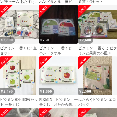
ン/チャーム おたすけラ
ハンドタオル 黄ピク
Ｇ賞 4点セット
バーアイテムコレクシ
ミン Pikmin【未開
ョン 「一番くじ ピクミ
封】
ン ～おたから果実コレ
クション～」 F賞
2,800
750
2,600
¥
¥
¥
ピクミン 一番くじ 5点
ピクミン 一番くじ
ピクミン 一番くじ ピク
セット
ハンドタオル
ミンと果実の小皿 E賞
ほっとひといきグラス
D賞
2,490
1,600
2,500
¥
¥
¥
ピクミンꕤ︎︎小皿3枚セッ
PIKMIN ピクミン 一
はたらくピクミン エコ
ト 一番くじ
番くじ おたから果実
バッグ
コレクション ピクミ
ンと果実の小皿