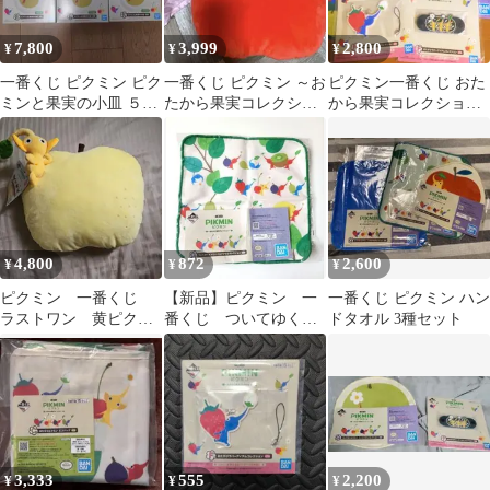
7,800
3,999
2,800
¥
¥
¥
一番くじ ピクミン ピク
一番くじ ピクミン ～お
ピクミン一番くじ おた
ミンと果実の小皿 ５枚
たから果実コレクショ
から果実コレクション
セット １番くじ
ン～ A賞
ハンドタオル×2+ラバ
ー小物×2
4,800
872
2,600
¥
¥
¥
ピクミン 一番くじ
【新品】ピクミン 一
一番くじ ピクミン ハン
ラストワン 黄ピクミ
番くじ ついてゆくピ
ドタオル 3種セット
ンクッション1点
クミン ハンドタオル
コレクション
3,333
555
2,200
¥
¥
¥