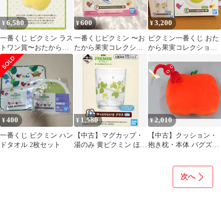
6,580
600
3,200
¥
¥
¥
一番くじ ピクミン ラス
一番くじピクミン 〜お
ピクミン一番くじ おた
トワン賞〜おたから果
たから果実コレクショ
から果実コレクション
実コレクション〜
ン〜 2022年発売
グラス+小皿セット
400
1,580
2,010
¥
¥
¥
一番くじ ピクミン ハン
【中古】マグカップ・
【中古】クッション・
ドタオル 2枚セット
湯のみ 黄ピクミン ほっ
抱き枕・本体 バグズ・
とひといき グラス 「一
キングダムのクッショ
番くじ ピクミン ～おた
ン with 赤ピクミン
から果実コレクション
「一番くじ ピクミン ～
次へ
～」 D賞
おたから果実コレクシ
ョン～」 A賞