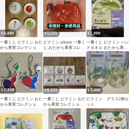
賞 ハンドタオル
4,800
5,555
1,000
¥
¥
¥
一番くじ ピクミン おた
ピクミン pikmin 一番く
一番くじ ピクミン ハン
から果実コレクショ
じ おたから果実コレク
ドタオル おたから果実
ン E賞 小皿４枚セ
ション A賞 赤ピクミン
コレクション
ット
1,430
6,333
3,400
¥
¥
¥
一番くじ ピクミン おた
一番くじ ピクミン おた
ピクミン グラス2個セ
から果実コレクション
から果実コレクション
ット
F賞 2点
F賞 7点 コンプリー
ト ②