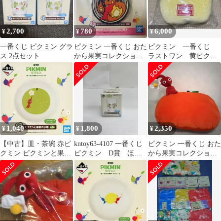
2,700
780
6,000
¥
¥
¥
一番くじ ピクミン グラ
ピクミン 一番くじ おた
ピクミン 一番くじ
ス 2点セット
から果実コレクション
ラストワン 黄ピクミ
のコースター （赤ピク
ンクッション1点
ミン）
1,040
1,800
2,350
¥
¥
¥
【中古】皿・茶碗 赤ピ
kntoy63-4107 一番くじ
ピクミン 一番くじ おた
クミン ピクミンと果実
ピクミン D賞 ほっ
から果実コレクション
の小皿 「一番くじ ピク
とひといきグラス
A賞 赤ピクミン クッシ
ミン ～おたから果実コ
ョン
レクション～」 E賞