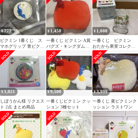
777
1,450
1,000
¥
¥
¥
ピクミン 1番くじ ス
一番くじ ピクミン A賞
一番くじ ピクミン
マホグリップ 青ピクミ
バグズ・キングダムの
おたから果実コレクシ
ン 未使用品
クッションwith 赤ピク
ョン D賞 グラス
ミン
1,021
9,500
3,999
¥
¥
¥
しぼうかん様 リクエス
一番くじピクミン クッ
一番くじ 黄ピクミンク
ト 2点 まとめ商品
ション 3種セット
ッション ラストワン