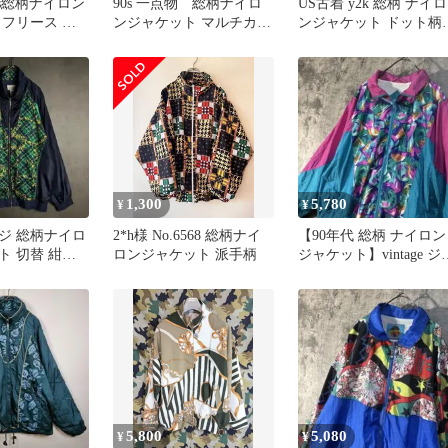
0s総柄ナイロン
90s 一点物 総柄ナイロ
US古着 y2k 総柄 ナイロ
 フリース 幾
ンジャケット マルチカラ
ンジャケット ドット柄
L
ー 派手柄 フランス企画
レトロ ユニセックス
L
1,300
5,780
¥
¥
ジ 総柄ナイロ
2*h様 No.6568 総柄ナイ
【90年代 総柄 ナイロン
ト 切替 紺緑
ロンジャケット 派手柄
ジャケット】vintage ジ
ンパー 希少デザイン
5,800
5,080
¥
¥