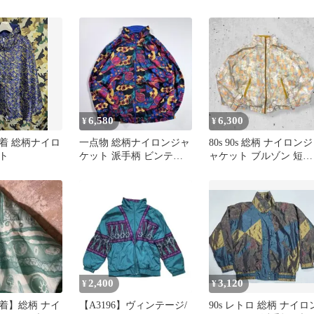
グシルエット レトロ 古
ラー ジップアップ 総柄
着
総柄ジャケット スポー
ィー ナイロン 薄手 春
a712-5332
6,580
6,300
¥
¥
着 総柄ナイロ
一点物 総柄ナイロンジャ
80s 90s 総柄 ナイロンジ
ト
ケット 派手柄 ビンテー
ャケット ブルゾン 短丈
ジ 90s風 オーバーサイズ
レトロ Y2K 個性派
2,400
3,120
¥
¥
着】総柄 ナイ
【A3196】ヴィンテージ/
90s レトロ 総柄 ナイロ