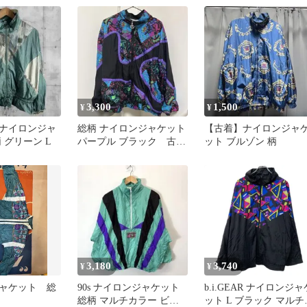
子 140 青
3,300
1,500
¥
¥
age ナイロンジャ
総柄 ナイロンジャケット
【古着】ナイロンジャ
 グリーン L
パープル ブラック 古
ット ブルゾン 柄
着 Lサイズ
3,180
3,740
¥
¥
ャケット 総
90s ナイロンジャケット
b.i.GEAR ナイロンジャ
総柄 マルチカラー ビッ
ット L ブラック マルチ