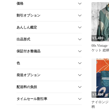
価格
割引オプション
あんしん鑑定
5,400
¥
出品形式
00s Vint
ケット 総柄
保証付き整備品
色
発送オプション
配送料の負担
3,400
¥
タイムセール割引率
ナイロンジ
柄