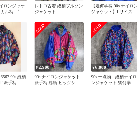
 ナイロンジャケ
レトロ古着 総柄ブルゾン
【幾何学柄 90s ナイロ
ニカル柄 ゴー
ジャケット
ジャケット】Lサイズ 
ング ゆるだぼ
柄 ビックシルエット Y2
2,900
6,000
¥
¥
6562 90s 総柄
90s ナイロンジャケット
90s 一点物 総柄ナイロ
T 派手柄
派手柄 総柄 ビッグシル
ンジャケット 幾何学 派
エット 古着 ヴィンテー
手柄 ブルー M ユニセッ
ジ
クス