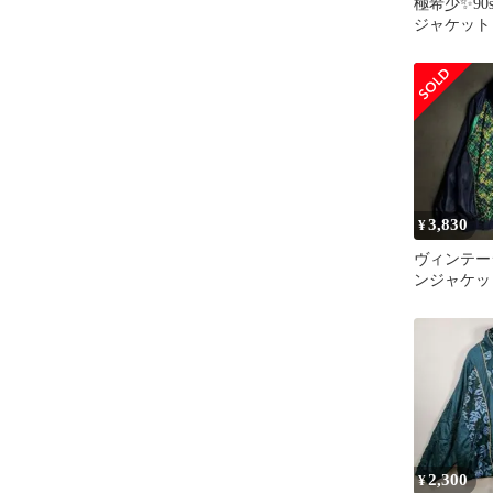
極希少✨️9
ジャケット
何学模様 L
3,830
¥
ヴィンテー
ンジャケッ
L
2,300
¥