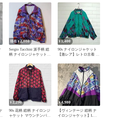
ストリート スポーツ ア
メカジ
2,080
1,400
現在 ¥
¥
ケ
Sergio Tacchini 派手柄 総
90s ナイロンジャケット
柄 ナイロンジャケット
【激レア】レトロ古着 幾
短丈 M相当
何学総柄 エメラルドグリ
ーン
2,290
4,980
¥
¥
ケ
90s 花柄 総柄 ナイロンジ
【ヴィンテージ 総柄 ナ
カ
ャケット マウンテンパー
イロンジャケット】Lサ