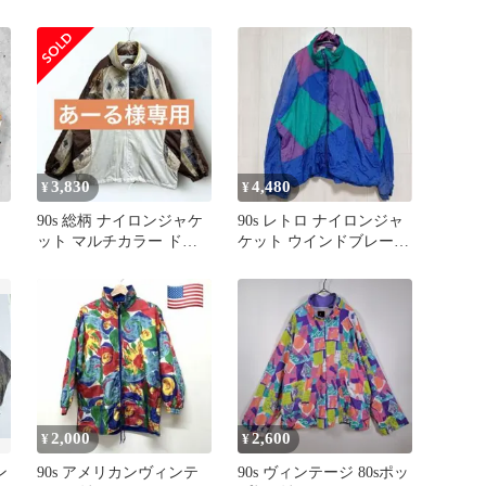
カー 個性派 古着 レトロ
イズ 幾何学柄 スポーツ
テ
古着
物
3,830
4,480
¥
¥
90s 総柄 ナイロンジャケ
90s レトロ ナイロンジャ
ット マルチカラー ドル
ケット ウインドブレーカ
マンスリーブ レトロ Y2K
ー ブルゾン 総柄 青 紫
2,000
2,600
¥
¥
ン
90s アメリカンヴィンテ
90s ヴィンテージ 80sポッ