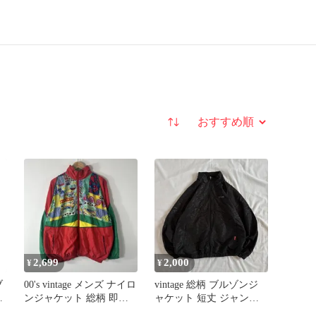
並び替え
2,699
2,000
¥
¥
ブ
00's vintage メンズ ナイロ
vintage 総柄 ブルゾンジ
プ
ンジャケット 総柄 即購
ャケット 短丈 ジャンパ
の
入可 アーカイブ
ー ウインドブレーカー