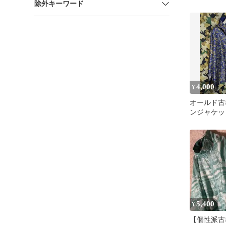
除外キーワード
4,000
¥
オールド古
ンジャケッ
5,400
¥
【個性派古