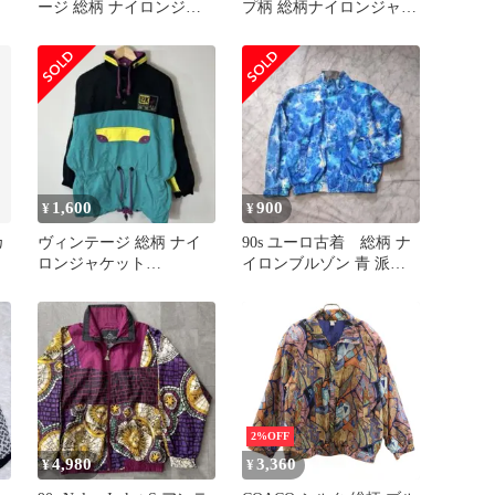
ージ 総柄 ナイロンジャ
プ柄 総柄ナイロンジャケ
ケット 古着 レトロ
ット コラージュ柄 XL
1,600
900
¥
¥
カ
ヴィンテージ 総柄 ナイ
​90s ユーロ古着 総柄 ナ
ロンジャケット
イロンブルゾン 青 派手
COLLECTION ビッグシ
ストリート ヴィンテー
ルエット
ジ
2%OFF
4,980
3,360
¥
¥