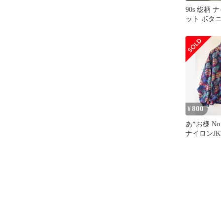
90s 総柄
ット ボタ
ルドパイピ
800
¥
あ*お様 No.
ナイロンJK