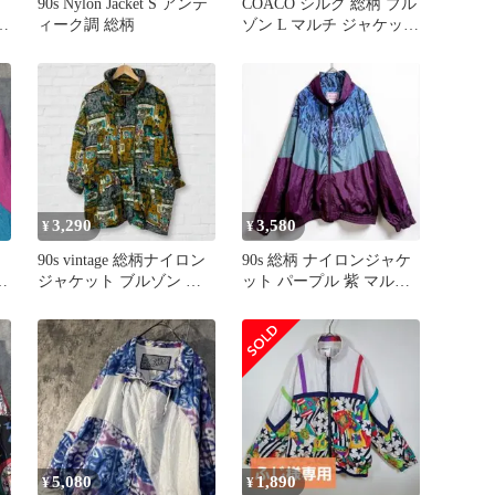
90s Nylon Jacket S アンテ
COACO シルク 総柄 ブル
ィーク調 総柄
ゾン L マルチ ジャケット
メンズ 古着
3,290
3,580
¥
¥
90s vintage 総柄ナイロン
90s 総柄 ナイロンジャケ
ャ
ジャケット ブルゾン 個
ット パープル 紫 マルチ
性派 ユニセックス
カラー 古着 派手
5,080
1,890
¥
¥