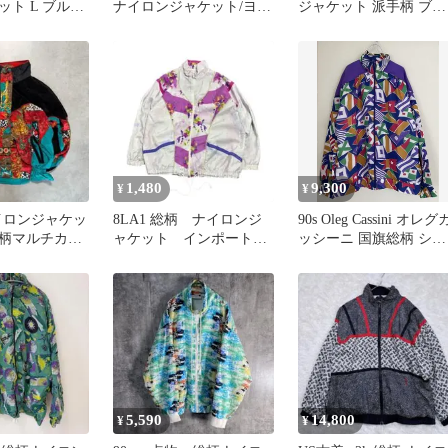
ト L ブルゾ
ナイロンジャケット/ヨー
ジャケット 派手柄 ブル
ン系
ロピアン/Mサイズ/柄
ゾン 古着 ヴィンテージ
1,480
9,300
¥
¥
ナイロンジャケッ
8LA1 総柄 ナイロンジ
90s Oleg Cassini オレグ
柄マルチカラ
ャケット インポート
ッシーニ 国旗総柄 シル
一点物古着M
M レディース 古着used
クジャケットL
5,590
14,800
¥
¥