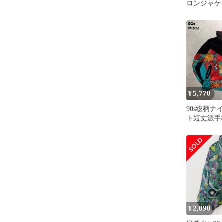
ロンジャケッ
ン グリー
5,770
¥
90s総柄
ト短丈派手
ーゆるだぼ
サイズ
2,090
¥