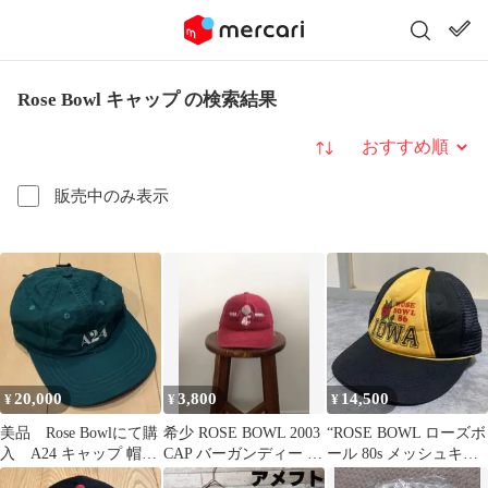
Rose Bowl キャップ の検索結果
並び替え
販売中のみ表示
20,000
3,800
14,500
¥
¥
¥
美品 Rose Bowlにて購
希少 ROSE BOWL 2003
“ROSE BOWL ローズボ
入 A24 キャップ 帽
CAP バーガンディー メ
ール 80s メッシュキャ
子 グリーン 映画
キシコ製 古着
ップ cap”