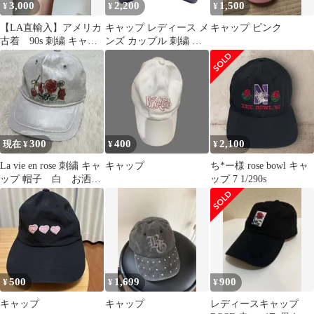
3,000
2,200
1,500
¥
¥
¥
【LA直輸入】アメリカ
キャップ レディース メ
キャップ ピンク
古着 90s 刺繍 キャッ
ンズ カップル 刺繍 ワ
プ ピンク ビンテー
イドブリム 日焼け防止
ジ ハット
フェイスライン スリム
300
400
2,100
現在 ¥
¥
¥
La vie en rose 刺繍 キャ
キャップ
ち*ー様 rose bowl キャ
ップ 帽子 白 お洒
ップ 7 1/290s
落 着回し
500
1,699
900
¥
¥
¥
キャップ
キャップ
レディースキャップ