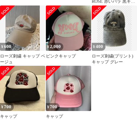
ROSE 赤いバラ 黒キャ
ップ
600
2,000
400
¥
¥
¥
ローズ刺繍 キャップ ベ
ピンクキャップ
ローズ刺繍(プリント)
ージュ
キャップ グレー
700
700
¥
¥
キャップ
キャップ