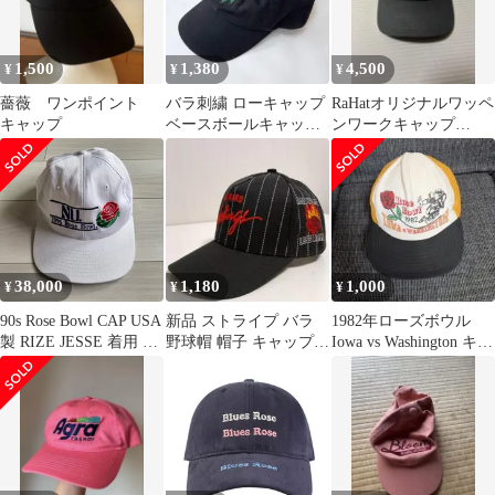
1,500
1,380
4,500
¥
¥
¥
薔薇 ワンポイント
バラ刺繍 ローキャップ
RaHatオリジナルワッペ
キャップ
ベースボールキャップ
ンワークキャップ
コットン ブラック 男女
California ROSEBOWL
兼用
38,000
1,180
1,000
¥
¥
¥
90s Rose Bowl CAP USA
新品 ストライプ バラ
1982年ローズボウル
製 RIZE JESSE 着用 フ
野球帽 帽子 キャップ
Iowa vs Washington キャ
リーサイズ ホワイト ロ
ユニセックス アメカジ
ップ
ーズボウル 薔薇 スナッ
ブラック
プバック 白