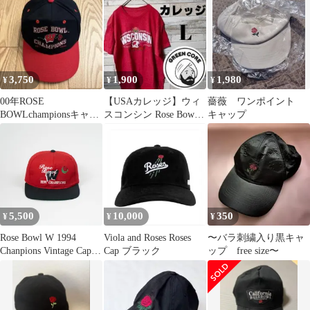
3,750
1,900
1,980
¥
¥
¥
00年ROSE
【USAカレッジ】ウィ
薔薇 ワンポイント
BOWLchampionsキャッ
スコンシン Rose Bowl T
キャップ
プ 赤黒 NCAA ヴィンテ
シャツ 赤 L アメフト
ージ
5,500
10,000
350
¥
¥
¥
Rose Bowl W 1994
Viola and Roses Roses
〜バラ刺繍入り黒キャ
Chanpions Vintage Cap
Cap ブラック
ップ free size〜
ヴィンテージ キャップ
トラッカーキャップ ス
ナップバック ビンテー
ジ 古着