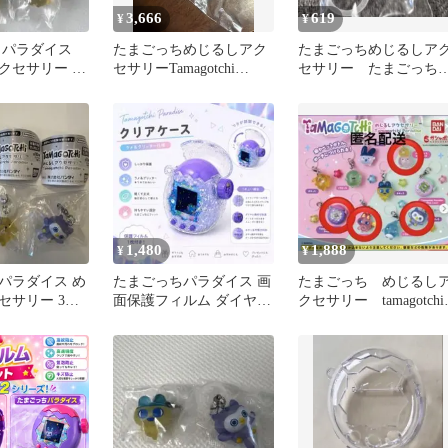
3,666
619
¥
¥
 パラダイス
たまごっちめじるしアク
たまごっちめじるしア
クセサリー ま
セサリーTamagotchi
セサリー たまごっち
チっち
Paradise
ラダイスピンクランド
1,480
1,888
¥
¥
パラダイス め
たまごっちパラダイス 画
たまごっち めじるし
セサリー 3個
面保護フィルム ダイヤル
クセサリー tamagotchi
カバー ケース クリア ラ
paradise
メ