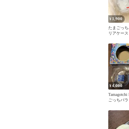
1,900
¥
たまごっち
リアケース
セット
4,000
¥
Tamagotchi
ごっちパラ