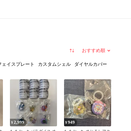
並び替え
フェイスプレート
カスタムシェル
ダイヤルカバー
2,999
949
¥
¥