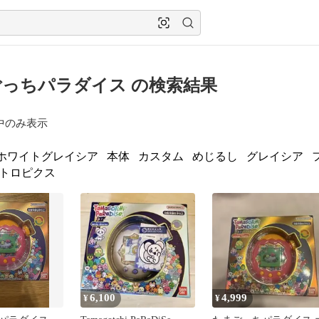
っちパラダイス の検索結果
中のみ表示
ホワイトグレイシア
本体
カスタム
めじるし
グレイシア
トロピクス
6,100
4,999
¥
¥