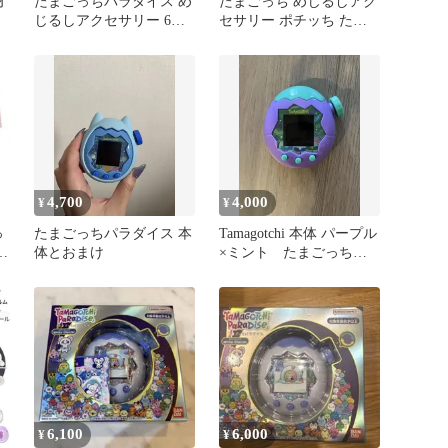
オ
たまごっちパラダイス め
たまごっち めじるしアク
じるしアクセサリー 6個
セサリー ポチッち たま
セット
パラパープル 2個セット
4,700
4,000
¥
¥
っ
たまごっちパラダイス 本
Tamagotchi 本体 パープル
ト
体とおまけ
×ミント たまごっちパ
き
ラダイス
6,100
6,000
¥
¥