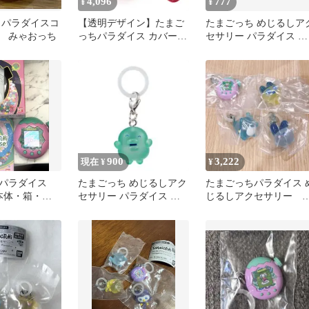
4,096
777
¥
¥
 パラダイスコ
【透明デザイン】たまご
たまごっち めじるしア
 みゃおっち
っちパラダイス カバー
セサリー パラダイス く
透明カスタムシェル クリ
ちぱっち
ア クリアケース ラメ入
り イチゴ ブルー カスタ
ムシェル 透明ケース For
Tamagotchi Paradise クリ
ア ケース DIY ハンドメ
イド 手芸 手作り
900
3,222
現在 ¥
¥
パラダイス
たまごっち めじるしアク
たまごっちパラダイス 
nd 本体・箱・育
セサリー パラダイス く
じるしアクセサリー 
き
ちぱっち
めっち みみっち