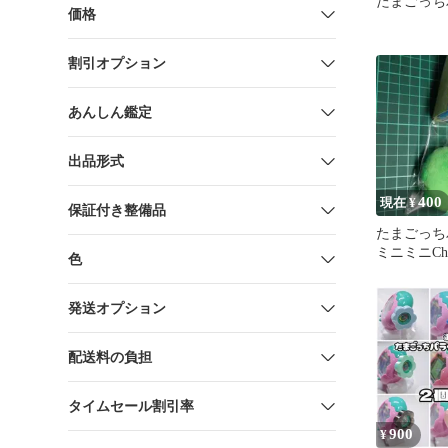
たまごっち
価格
割引オプション
あんしん鑑定
出品形式
400
現在 ¥
保証付き整備品
たまごっち
ミニミニCh
色
●くちぱっ
発送オプション
配送料の負担
タイムセール割引率
900
¥