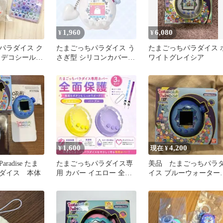
1,960
6,080
¥
¥
パラダイス ク
たまごっちパラダイス う
たまごっちパラダイス 
 デコシール
さぎ型 シリコンカバー
ワイトグレイシア
【ホワイト】
1,600
4,200
¥
現在 ¥
 Paradise たま
たまごっちパラダイス専
美品 たまごっちパラ
ダイス 本体
用 カバー イエロー 全面
イス ブルーウォータ
保護 ストラップ付き 3点
たまごっち 大たまご
セット
ち展データ入