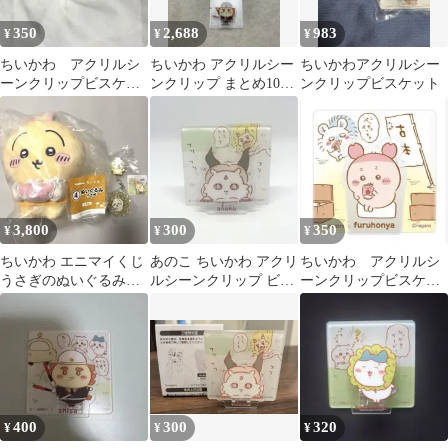
350
2,688
983
¥
¥
¥
ちいかわ アクリルシ
ちいかわ アクリルシー
ちいかわアクリルシー
ーンクリップビスケッ
ンクリップ まとめ10点
ンクリップビスケット
ト ハチワレ
セット
3,800
300
350
¥
¥
¥
ちいかわ エニマイくじ
あのこ ちいかわ アクリ
ちいかわ アクリルシ
うさぎのぬいぐるみと
ルシーンクリップ ビス
ーンクリップビスケッ
ラメアクリルキーホル
ケット
ト 古本屋
ダーのうさぎセット
400
300
320
¥
¥
¥