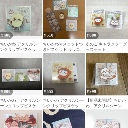
いかわ
400
510
880
¥
¥
¥
ちいかわ アクリルシー
ちいかわマスコットつ
あのこ キャラクターグ
ンクリップビスケット
きビスケット ラッコ
ッズセット
ラッコ
アクリルクリップ ま
とめ売り
800
555
999
¥
¥
¥
ちいかわ アクリルシ
ちいかわ アクリルシー
【新品未開封】ちいか
ーンクリップビスケッ
ンクリップビスケッ
わ アクリルシーンク
ト おまけ付き
ト ハチワレ
リップ ビスケット
ちいかわ