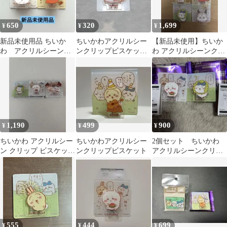
650
320
1,699
¥
¥
¥
新品未使用品 ちいか
ちいかわアクリルシー
【新品未使用】ちいか
わ アクリルシーンク
ンクリップビスケッ
わ アクリルシーンクリ
リップ ハチワレ&あの
ト ちいかわ
ップ ビスケット
こ 2個セット
1,190
499
900
¥
¥
¥
ちいかわ アクリルシー
ちいかわアクリルシー
2個セット ちいかわ
ン クリップ ビスケッ
ンクリップビスケット
アクリルシーンクリッ
ト 3個セット
プ ビスケット ハチワ
レ うさぎ
555
444
699
¥
¥
¥