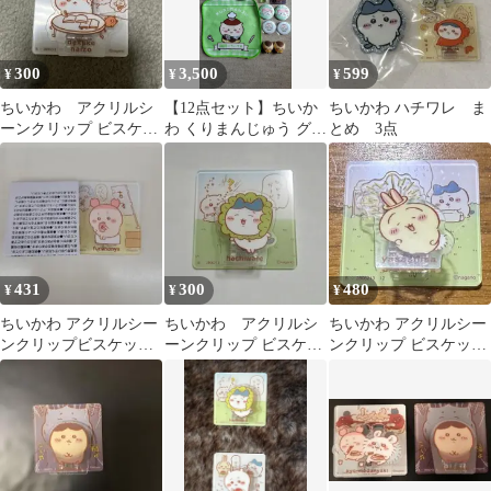
300
3,500
599
¥
¥
¥
ちいかわ アクリルシ
【12点セット】ちいか
ちいかわ ハチワレ ま
ーンクリップ ビスケッ
わ くりまんじゅう グッ
とめ 3点
ト
ズまとめ売り
431
300
480
¥
¥
¥
ちいかわ アクリルシー
ちいかわ アクリルシ
ちいかわ アクリルシー
ンクリップビスケット
ーンクリップ ビスケッ
ンクリップ ビスケット
かにちゃん
ト ハチワレ
うさぎ