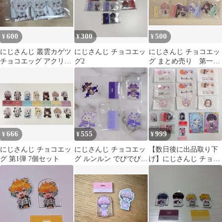
600
300
500
¥
¥
¥
にじさんじ 叢雲カゲツ
にじさんじ チョコエッ
にじさんじ チョコエッ
チョコエッグ アクリル
グ2
グ まとめ売り 第一
スタンド
弾 第二弾
666
555
999
¥
¥
¥
にじさんじ チョコエッ
にじさんじ チョコエッ
【数日後に出品取り下
グ 第1弾 7個セット
グ ルンルン でびでびで
げ】にじさんじ チョコ
びる
エッグ 絆創膏 スナック
まとめ売り