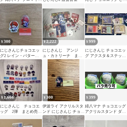
特典
ばかセット アクスタ ス
テッカー
300
2,222
999
¥
¥
¥
にじさんじチョコエッ
にじさんじ アンジ
にじさんじ チョコエッ
グ2 レイン・パターソ
ュ・カトリーナ まと
グ アクスタ＆ステッカ
ン
め売り
ー セット⑤
1,666
300
399
¥
¥
¥
にじさんじ チョコエ
伊波ライ アクリルスタ
緋八マナ チョコエッグ
ッグ 2弾 まとめ売
ンド にじさんじ チョコ
アクリルスタンド ダイ
り シール付
エッグ
カットシール