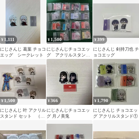
1,111
1,500
399
¥
¥
¥
にじさんじ 葛葉 チョコ
にじさんじチョコエッ
にじさんじ 剣持刀也 チ
エッグ シークレット
グ アクリルスタンド
ョコエッグ
＆シール
1,500
366
1,790
¥
¥
¥
にじさんじ 叶 アクリル
にじさんじチョコエッ
にじさんじ チョコエッ
スタンド セット （チ
グ 月ノ美兎
グ アクリルスタンド①
ョコエッグ、アクリル
ステッカー）