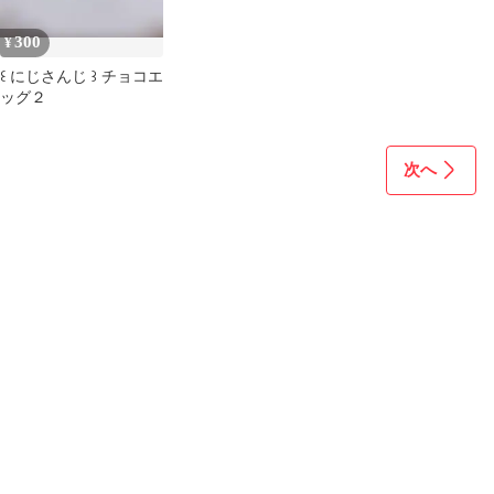
300
¥
꒰ にじさんじ ꒱ チョコエ
ッグ２
次へ