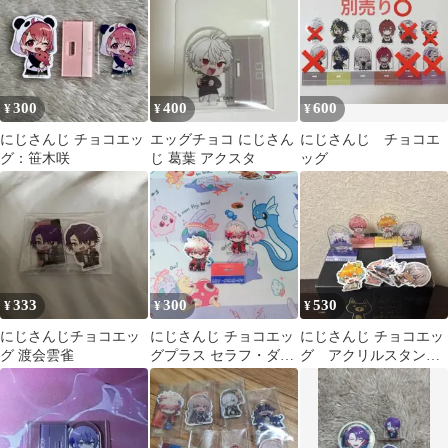
300
400
600
¥
¥
¥
にじさんじ チョコエッ
エッグチョコ にじさん
にじさんじ チョコエ
グ：笹木咲
じ 葛葉 アクスタ
ッグ
333
300
530
¥
¥
¥
にじさんじチョコエッ
にじさんじ チョコエッ
にじさんじ チョコエッ
グ 渡会雲雀
グプラス セラフ・ダズ
グ アクリルスタン
ルガーデン
ド 4種