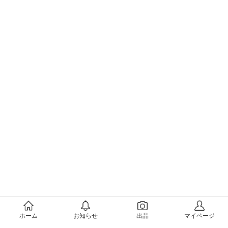
メルカリについて
ホーム
お知らせ
出品
マイページ
会社概要（運営会社）