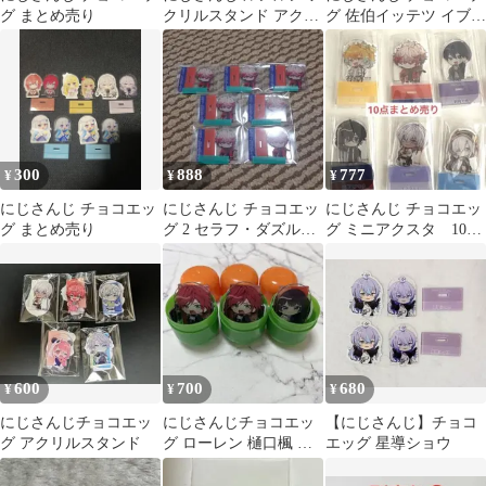
グ まとめ売り
クリルスタンド アクス
グ 佐伯イッテツ イブラ
タ チョコエッグ
ヒム
300
888
777
¥
¥
¥
にじさんじ チョコエッ
にじさんじ チョコエッ
にじさんじ チョコエッ
グ まとめ売り
グ 2 セラフ・ダズルガ
グ ミニアクスタ 10点
ーデン 7個セット
セット
600
700
680
¥
¥
¥
にじさんじチョコエッ
にじさんじチョコエッ
【にじさんじ】チョコ
グ アクリルスタンド
グ ローレン 樋口楓 ア
エッグ 星導ショウ
クリルスタンド 3つセ
ット