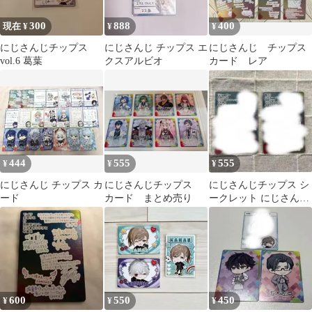
300
888
400
現在 ¥
¥
¥
にじさんじチップス
にじさんじ チップス エ
にじさんじ チップス
vol.6 葛葉
クスアルビオ
カード レア
444
555
555
¥
¥
¥
にじさんじ チップス カ
にじさんじチップス
にじさんじチップス シ
ード
カード まとめ売り
ークレット にじさんじ
チップスVOL.8 2枚
600
550
450
¥
¥
¥