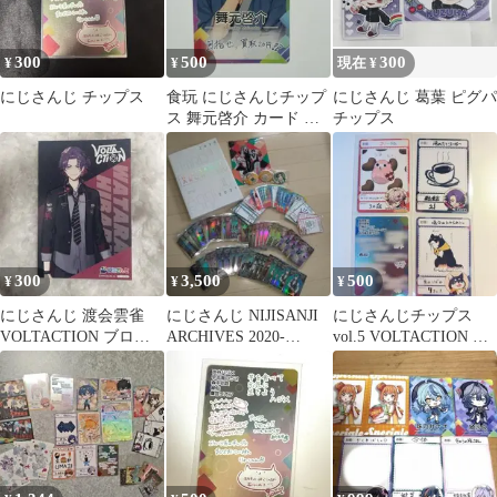
300
500
300
¥
¥
現在 ¥
にじさんじ チップス
食玩 にじさんじチップ
にじさんじ 葛葉 ピグパ
ス 舞元啓介 カード ブ
チップス
ロマイド トレーディン
グカード
300
3,500
500
¥
¥
¥
にじさんじ 渡会雲雀
にじさんじ NIJISANJI
にじさんじチップス
VOLTACTION ブロマ
ARCHIVES 2020-
vol.5 VOLTACTION サ
イド カード チップス
2021 まとめ売り
ロメ 黒井しば レアあり