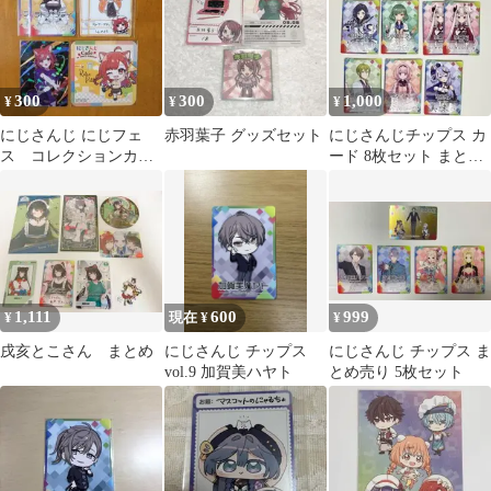
300
300
1,000
¥
¥
¥
にじさんじ にじフェ
赤羽葉子 グッズセット
にじさんじチップス カ
ス コレクションカー
ード 8枚セット まとめ
ド スイパラ 特典
売り
チップス プティ
1,111
600
999
¥
現在 ¥
¥
戌亥とこさん まとめ
にじさんじ チップス
にじさんじ チップス ま
vol.9 加賀美ハヤト
とめ売り 5枚セット