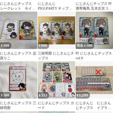
にじさんじチップス
にじさんじ
にじさんじチップス 叶
シークレット モイ
PIGGPARTY チップス
酒寄颯馬 五木左京 3枚
ラ 叶 加賀美ハヤ
ピグパチップス 叶/葛葉
セット にじさんじ
ト 早瀬走 矢車りね
300
888
500
¥
¥
現在 ¥
にじさんじチップス 志
三枝明那 にじさんじチ
叶 にじさんじチップス
賀りこ
ップス
vol.9
300
333
1,299
¥
¥
¥
にじさんじチップス 三
にじさんじチップス カ
にじさんじ にじさん
枝明那
ード
じチップス イブラヒ
ム セット カード 10