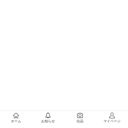
メルカリについて
ホーム
お知らせ
出品
マイページ
会社概要（運営会社）