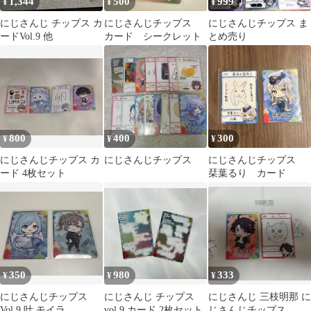
1,344
500
999
¥
¥
¥
にじさんじ チップス カ
にじさんじチップス
にじさんじチップス ま
ードVol.9 他
カード シークレット
とめ売り
800
400
300
¥
¥
¥
にじさんじチップス カ
にじさんじチップス
にじさんじチップス
ード 4枚セット
栞葉るり カード
350
980
333
¥
¥
¥
にじさんじチップス
にじさんじ チップス
にじさんじ 三枝明那 に
Vol.9 叶 モイラ
vol.9 カード 2枚セット
じさんじチップス