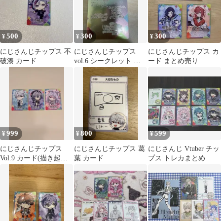
500
300
300
¥
¥
¥
にじさんじチップス 不
にじさんじチップス
にじさんじチップス カ
破湊 カード
vol.6 シークレット カ
ード まとめ売り
ード
999
800
599
¥
¥
¥
にじさんじチップス
にじさんじチップス 葛
にじさんじ Vtuber チッ
Vol.9 カード(描き起こ
葉 カード
プス トレカまとめ
し) ３枚セット