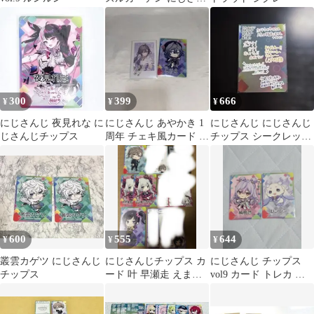
じチップス チプカ
300
399
666
¥
¥
¥
にじさんじ 夜見れな に
にじさんじ あやかき 1
にじさんじ にじさんじ
じさんじチップス
周年 チェキ風カード に
チップス シークレット
じさんじチップス 綺沙
Oriens 舞元啓介 緋八マ
良
ナ
600
555
644
¥
¥
¥
叢雲カゲツ にじさんじ
にじさんじチップス カ
にじさんじ チップス
チップス
ード 叶 早瀬走 えま★
vol9 カード トレカ 梢
おうがすと 10枚セット
桃音 ルンルン 2枚セッ
ト