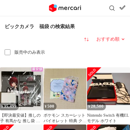
ビックカメラ 福袋 の検索結果
並び替え
販売中のみ表示
35,499
500
28,500
¥
¥
¥
【即決最安値】推しの
ポケモン スカーレット
Nintendo Switch 有機EL
子 有馬かな 推し袋 ド
バイオレット 特典 クリ
モデル ホワイト
ン・キホーテ 2024 福袋
アファイル ミスドエコ