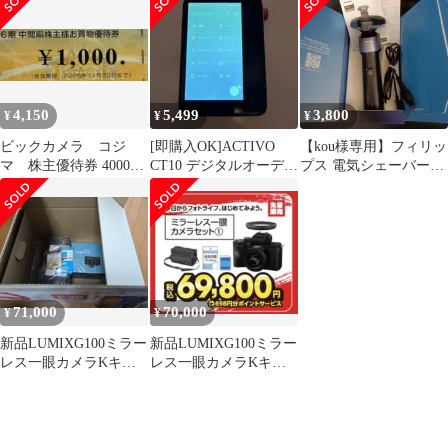
バッグ
4,150
5,499
3,800
¥
¥
¥
ビックカメラ コジ
[即購入OK]ACTIVO
【kou様専用】フィリッ
マ 株主優待券 4000円
CT10 デジタルオーディ
プス 電気シェーバー
分
オプレーヤー※おまけ
5000Xシリーズ
付
X5006/00
71,000
70,000
¥
¥
新品LUMIXG100ミラー
新品LUMIXG100ミラー
レス一眼カメラKキッ
レス一眼カメラKキッ
ト DC-G100Kビック福
ト DC-G100Kビック福
袋
袋