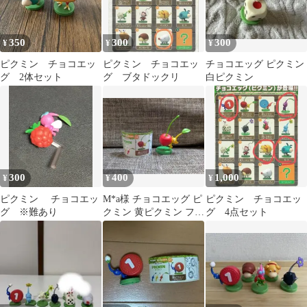
350
300
300
¥
¥
¥
ピクミン チョコエッ
ピクミン チョコエッ
チョコエッグ ピクミン
グ 2体セット
グ ブタドックリ
白ピクミン
300
400
1,000
¥
¥
¥
ピクミン チョコエッ
M*a様 チョコエッグ ピ
ピクミン チョコエッ
グ ※難あり
クミン 黄ピクミン フィ
グ 4点セット
ギュア