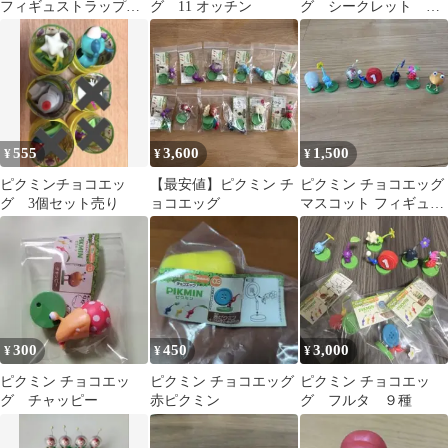
フィギュストラップ
グ 11 オッチン
グ シークレット 謎
キーホルダー マスコ
の葉っぱ人
ット 無限
555
3,600
1,500
¥
¥
¥
ピクミンチョコエッ
【最安値】ピクミン チ
ピクミン チョコエッグ
グ 3個セット売り
ョコエッグ
マスコット フィギュア
まとめ売り
300
450
3,000
¥
¥
¥
ピクミン チョコエッ
ピクミン チョコエッグ
ピクミン チョコエッ
グ チャッピー
赤ピクミン
グ フルタ ９種