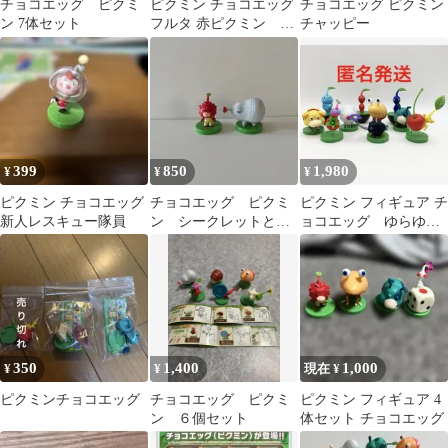
チョコエッグ ピクミ
ピクミン チョコエッグ
チョコエッグ ピクミン
ン 7体セット
フルタ 赤ピクミン 新
チャッピー
人レスキュー隊員 ブタ
ドックリ
399
850
1,980
¥
¥
¥
ピクミン チョコエッグ
チョコエッグ ピクミ
ピクミン フィギュア チ
新人レスキュー隊員
ン シークレットとブ
ョコエッグ ゆらゆら
タドックリ
フィギュア まとめ売
り
350
1,400
1,000
¥
¥
現在 ¥
ピクミンチョコエッグ
チョコエッグ ピクミ
ピクミン フィギュア 4
ン ６個セット
体セット チョコエッグ