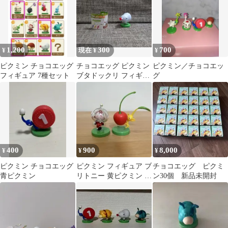
1,200
300
700
¥
現在 ¥
¥
ピクミン チョコエッグ
チョコエッグ ピクミン
ピクミン／チョコエッ
フィギュア 7種セット
ブタドックリ フィギュ
グ
ア
400
900
8,000
¥
¥
¥
ピクミン チョコエッグ
ピクミン フィギュア ブ
チョコエッグ ピクミ
青ピクミン
リトニー 黄ピクミン チ
ン30個 新品未開封
ョコエッグ