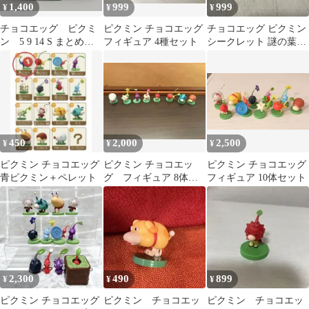
1,400
999
999
¥
¥
¥
チョコエッグ ピクミ
ピクミン チョコエッグ
チョコエッグ ピクミン
ン 5 9 14 S まとめ売
フィギュア 4種セット
シークレット 謎の葉っ
り
ぱ人 フィギュア
PIKMIN
450
2,000
2,500
¥
¥
¥
ピクミン チョコエッグ
ピクミン チョコエッ
ピクミン チョコエッグ
青ピクミン＋ペレット
グ フィギュア 8体セ
フィギュア 10体セット
ット
2,300
490
899
¥
¥
¥
ピクミン チョコエッグ
ピクミン チョコエッ
ピクミン チョコエッ