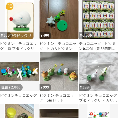
クミン
モドキ
300
400
6,000
¥
¥
¥
ピクミン チョコエッ
ピクミン チョコエッ
チョコエッグ ピクミ
グ 15 ブタドックリ
グ ヒカリピクミン
ン✖️20個（新品未開
封）
2,000
999
399
現在 ¥
¥
¥
ピクミンチョコエッグ
ピクミン チョコエッ
ピクミン チョコエッグ
グ 5種セット
ブタドックリ ヒカリピ
クミン