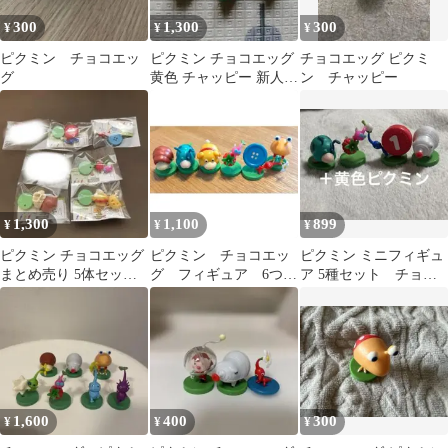
300
1,300
300
¥
¥
¥
ピクミン チョコエッ
ピクミン チョコエッグ
チョコエッグ ピクミ
グ
黄色 チャッピー 新人隊
ン チャッピー
員
1,300
1,100
899
¥
¥
¥
ピクミン チョコエッグ
ピクミン チョコエッ
ピクミン ミニフィギュ
まとめ売り 5体セッ
グ フィギュア 6つセ
ア 5種セット チョコ
ト バラ売り可
ット
エッグ
1,600
400
300
¥
¥
¥