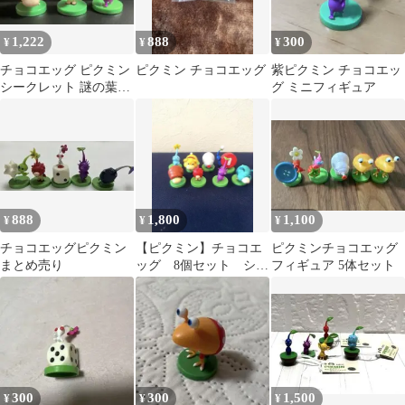
1,222
888
300
¥
¥
¥
チョコエッグ ピクミン
ピクミン チョコエッグ
紫ピクミン チョコエッ
シークレット 謎の葉っ
グ ミニフィギュア
ぱ人 紫ピクミン パンモ
ドキセット
888
1,800
1,100
¥
¥
¥
チョコエッグピクミン
【ピクミン】チョコエ
ピクミンチョコエッグ
まとめ売り
ッグ 8個セット シー
フィギュア 5体セット
クレット含 まとめ売
り
300
300
1,500
¥
¥
¥