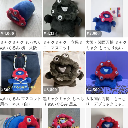
4,000
3,333
2,900
¥
¥
¥
ミャクミャク もっちり
ミャクミャク 立黒ミ
大阪・関西万博 ミャク
ぬいぐるみ 横 大阪関
ニ マスコット
ミャク もっちりぬいぐ
西万博
るみマスコット
500
3,800
4,500
¥
¥
¥
ぬいぐるみ マスコット
黒ミャクミャク もっち
大阪関西万博 もっち
用ハーネス（白）
り ぬいぐるみ 黒立
り デブミャクミャ
ク マスコット ミャ
クミャク