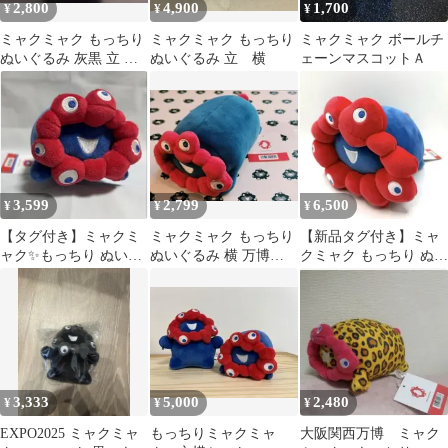
2,800
4,900
1,700
¥
¥
¥
ミャクミャク もっちり
ミャクミャク もっちり
ミャクミャク ボールチ
ぬいぐるみ 灰黒 立 タ
ぬいぐるみ 立 横
ェーンマスコットＡ
グ付き 大阪関西万博
3,599
2,799
6,500
¥
¥
¥
【タグ付き】ミャクミ
ミャクミャク もっちり
【新品タグ付き】ミャ
ャク✨️もっちり ぬいぐ
ぬいぐるみ 横 万博
クミャク もっちり ぬい
るみ 横 大阪関西万博
EXPO2025
ぐるみ 中
3,333
5,000
2,480
¥
¥
¥
EXPO2025 ミャクミャ
もっちりミャクミャ
大阪関西万博 ミャク