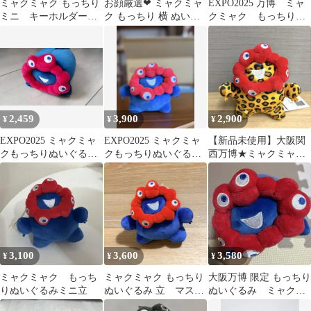
ミャクミャク もっちり
お顔厳選❤ ミャクミャ
EXPO2025 万博 ミャ
ミニ キーホルダー
ク もっちり 横 ぬいぐ
クミャク もっちり
EXPO 2025
るみ 新品 未使用
ぬいぐるみ 豹柄 ヒ
ョウ柄
2,459
3,900
2,900
¥
¥
¥
EXPO2025 ミャクミャ
EXPO2025 ミャクミャ
【新品未使用】大阪関
クもっちりぬいぐるみ
クもっちりぬいぐる
西万博★ミャクミャク
ボールチェーン横
み 立ち
もっちりぬいぐるみ 立
ヒョウ柄
3,100
3,600
3,580
¥
¥
¥
ミャクミャク もっち
ミャクミャク もっちり
大阪万博 限定 もっちり
りぬいぐるみミニ立
ぬいぐるみ 立 マスコ
ぬいぐるみ ミャクミ
ット
ャク（横） タグなし