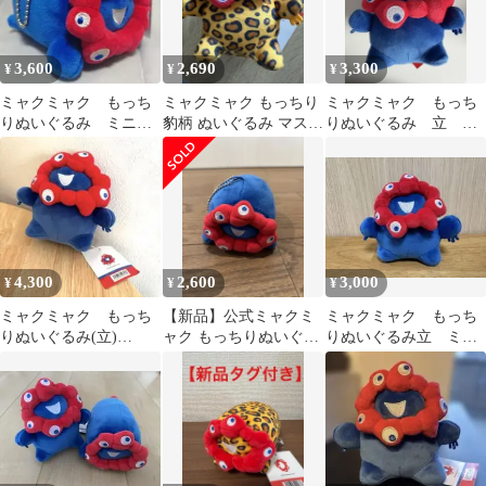
3,600
2,690
3,300
¥
¥
¥
ミャクミャク もっち
ミャクミャク もっちり
ミャクミャク もっち
りぬいぐるみ ミニ
豹柄 ぬいぐるみ マスコ
りぬいぐるみ 立 大
横 マスコット キー
ット ヒョウ柄 立 立ち
阪万博
チェーン
万博
4,300
2,600
3,000
¥
¥
¥
ミャクミャク もっち
【新品】公式ミャクミ
ミャクミャク もっち
りぬいぐるみ(立)
ャク もっちりぬいぐる
りぬいぐるみ立 ミ
EXPO2025
み ミニ横 キーチェ
ニ キーホルダー
ーン付き