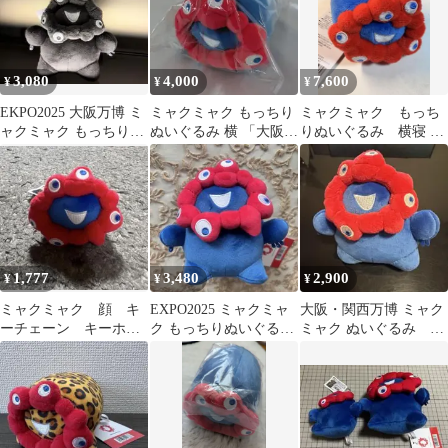
3,080
4,000
7,600
¥
¥
¥
EKPO2025 大阪万博 ミ
ミャクミャク もっちり
ミャクミャク もっち
ャクミャク もっちりぬ
ぬいぐるみ 横 「大阪・
りぬいぐるみ 横寝 寝
いぐるみ 立黒ミニ【新
関西万博」
そべり もちもち【新
品】
品 タグつき】1
1,777
3,480
2,900
¥
¥
¥
ミャクミャク 顔 キ
EXPO2025 ミャクミャ
大阪・関西万博 ミャク
ーチェーン キーホル
ク もっちりぬいぐるみ
ミャク ぬいぐるみ マ
ダーもっちり
立 万博
スコット もっちり