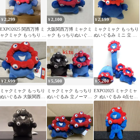
2,299
2,100
2,199
¥
¥
¥
EXPO2025 関西万博 ミ
大阪関西万博 ミャクミ
ミャクミャク もっちり
ャクミャク もっちり ぬ
ャク もっちりぬいぐる
ぬいぐるみ ミニ 立 ボ
いぐるみ 立 キーホルダ
み ボールチェーン ノー
ールチェーン
ー
マル ミニ
2,699
5,500
5,200
¥
¥
¥
ミャクミャク もっちり
ミャクミャク もっちり
EXPO2025 ミャクミャ
ぬいぐるみ 大阪関西万
ぬいぐるみ 立ノーマル
ク ぬいぐるみ 4点セッ
博
＆立黒2点セット
ト
EXPO2025