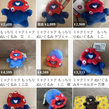
2,480
2,999
2,900
¥
現在 ¥
¥
もっちり ミャクミャク
ミャクミャク もっちり
ミャクミャク もっち
ぬいぐるみ 立 ミ
ぬいぐるみ デブミャク
りぬいぐるみ ミニ
ニ ボールチェーン 万
ミャク(最終値下げ)
立
博
4,599
4,500
3,333
¥
¥
¥
ミャクミャク もっちり
ミャクミャク もっちり
ミャクミャク ぬいぐる
ぬいぐるみ ミニ立
ぬいぐるみ ミニ 横
みキーホルダー 万博 も
っちり 立ミニ