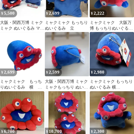
5,500
2,699
2,222
¥
¥
¥
大阪・関西万博 ミャク
ミャクミャク もっちり
ミャクミャク 大阪万
ミャク ぬいぐるみ マス
ぬいぐるみ 立
博 もっちりぬいぐるみ
コット 3点セット
横ミニ
2,699
2,599
2,980
¥
¥
¥
ミャクミャク もっち
大阪・関西万博 ミャク
ミャクミャク もっちり
りぬいぐるみ 横
ミャクもっちり ぬいぐ
ぬいぐるみ 横
EXPO2025 大阪関西万
るみ横ボールチェー
EXPO2025 大阪関西万
博 ノーマル
ン 新品
博 タグ付新品
6,700
10,700
2,300
¥
¥
¥