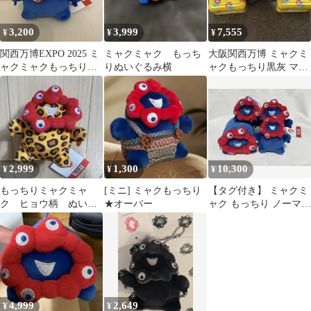
3,200
3,999
7,555
¥
¥
¥
関西万博EXPO 2025 ミ
ミャクミャク もっち
大阪関西万博 ミャクミ
ャクミャクもっちりぬ
りぬいぐるみ横
ャクもっちり黒灰 マイ
いぐるみ 立
ドオオキニ缶未開封2
缶 太陽の塔
2,999
1,300
10,300
¥
¥
¥
もっちりミャクミャ
[ミニ] ミャクもっちり
【タグ付き】 ミャクミ
ク ヒョウ柄 ぬいぐ
★オーバー
ャク もっちり ノーマル
るみ
4点セット
4,999
2,649
¥
¥