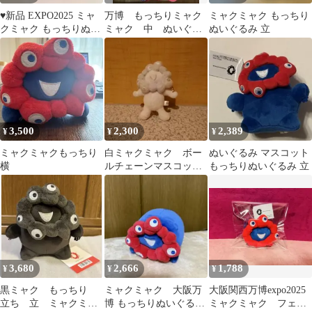
♥︎新品 EXPO2025 ミャ
万博 もっちりミャク
ミャクミャク もっちり
クミャク もっちりぬい
ミャク 中 ぬいぐる
ぬいぐるみ 立
ぐるみ 中サイズ♥︎万博
み クッション ミャ
クミャク 2個
3,500
2,300
2,389
¥
¥
¥
ミャクミャクもっちり
白ミャクミャク ボー
ぬいぐるみ マスコット
横
ルチェーンマスコット
もっちりぬいぐるみ 立
Ｂ
3,680
2,666
1,788
¥
¥
¥
黒ミャク もっちり
ミャクミャク 大阪万
大阪関西万博expo2025
立ち 立 ミャクミャ
博 もっちりぬいぐるみ
ミャクミャク フェイ