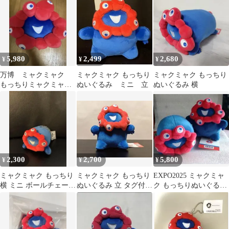
横
ダー
5,980
2,499
2,680
¥
¥
¥
万博 ミャクミャク
ミャクミャク もっちり
ミャクミャク もっちり
もっちりミャクミャ
ぬいぐるみ ミニ 立
ぬいぐるみ 横
ク ぬいぐるみ 中
2,300
2,700
5,800
¥
¥
¥
ミャクミャク もっちり
ミャクミャク もっちり
EXPO2025 ミャクミャ
横 ミニ ボールチェーン
ぬいぐるみ 立 タグ付き
ク もっちりぬいぐるみ
万博
大阪関西万博
(立)(横)セット