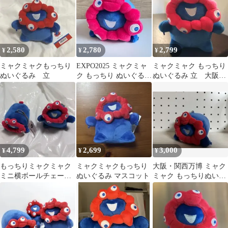
2,580
2,780
2,799
¥
¥
¥
ミャクミャクもっちり
EXPO2025 ミャクミャ
ミャクミャク もっちり
ぬいぐるみ 立
ク もっちり ぬいぐるみ
ぬいぐるみ 立 大阪関
横 大阪関西万博
西万博
4,799
2,699
3,000
¥
¥
¥
もっちりミャクミャク
ミャクミャクもっちり
大阪・関西万博 ミャク
ミニ横ボールチェーン
ぬいぐるみ マスコット
ミャク もっちりぬいぐ
立 セット 新品
るみ