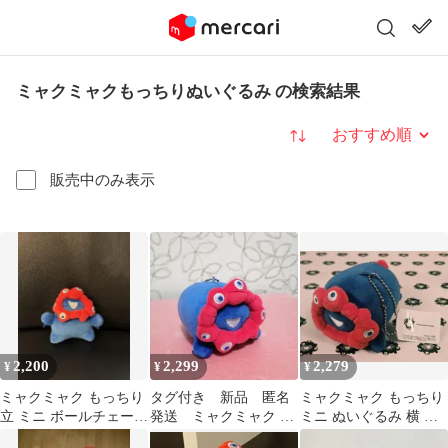
ミャクミャクもっちりぬいぐるみ の検索結果
並び替え
販売中のみ表示
2,200
2,299
2,279
¥
¥
¥
ミャクミャク もっちり
タグ付き 新品 匿名
ミャクミャク もっちり
立 ミニ ボールチェーン
発送 ミャクミャク も
ミニ ぬいぐるみ 横 ボ
万博
っちり ぬいぐるみ ミニ
ールチェーン キーホル