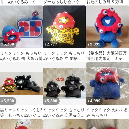
り ぬいぐるみ ミ
ダーもっちりぬいぐる
おたのしみ袋 S 万博
ニ 横 ボールチェー
みミニ
ン付
5,300
2,777
9,999
¥
¥
¥
ミャクミャク もっちり
ミャクミャク もっちり
【希少品】大阪関西万
ぬいぐるみ 缶 大阪万博
ぬいぐるみ 立 豹柄 ヒ
博会場内限定 ミャク
ョウ柄
ミャク もっちりぬい
ぐるみM
5,500
5,500
4,999
¥
¥
¥
黒ミャクミャク くじ3
ミャクミャク もっちり
ミャクミャク ぬいぐる
等 もっちりぬいぐる
ぬいぐるみ 立黒＆立黒
み もっちり
み ヒョウ柄 立
ミニ2点セット
EXPO2025