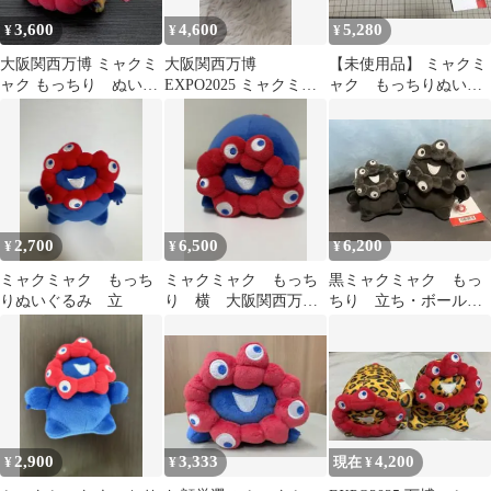
3,600
4,600
5,280
¥
¥
¥
大阪関西万博 ミャクミ
大阪関西万博
【未使用品】 ミャクミ
ャク もっちり ぬいぐ
EXPO2025 ミャクミャ
ャク もっちりぬいぐ
るみ 豹柄 横
ク もっちりぬいぐる
るみ / 立BC /立【2種セ
み 小
ット】
2,700
6,500
6,200
¥
¥
¥
ミャクミャク もっち
ミャクミャク もっち
黒ミャクミャク もっ
りぬいぐるみ 立
り 横 大阪関西万
ちり 立ち・ボールチ
博 マスコット ぬい
ェーン 2種セット
ぐるみ
2,900
3,333
4,200
¥
¥
現在 ¥