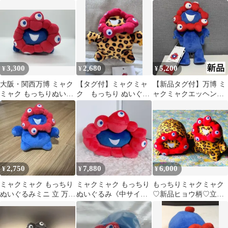
ク ぬいぐるみ
寝そべり マスコット
ス マスコット キー
チェーン
3,300
2,680
5,200
¥
¥
¥
大阪・関西万博 ミャク
【タグ付】ミャクミャ
【新品タグ付】万博 ミ
ミャク もっちりぬいぐ
ク もっちり ぬいぐる
ャクミャクエッヘン
るみ（横）
み 立 豹柄 ヒョウ柄 ミ
ぬいぐるみ 立ち S
ャクミャク
2,750
7,880
6,000
¥
¥
¥
ミャクミャク もっちり
ミャクミャク もっちり
もっちりミャクミャク
ぬいぐるみミニ 立 万博
ぬいぐるみ《中サイ
♡新品ヒョウ柄♡立＆
2025 ラバー立体ボール
ズ》新品
横 ２種類セット♡ぬい
チェーン
ぐるみ♡