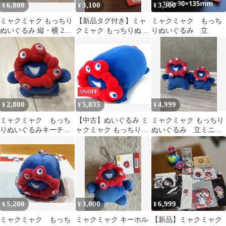
6,800
3,100
3,300
¥
¥
¥
ミャクミャク もっちり
【新品タグ付き】ミャ
ミャクミャク もっち
ぬいぐるみ 縦・横 2種
クミャク もっちりぬい
りぬいぐるみ 立
セット
ぐるみ 横 ヒョウ柄
5%OFF
2,800
5,035
4,999
¥
¥
¥
ミャクミャク もっち
【中古】ぬいぐるみ ミ
ミャクミャク もっちり
りぬいぐるみキーチェ
ャクミャク もっちりぬ
ぬいぐるみ 立ミニ
ーン
いぐるみ横 「大阪・関
立
西万博」
5,200
3,000
6,999
¥
¥
¥
ミャクミャク もっち
ミャクミャク キーホル
【新品】ミャクミャク