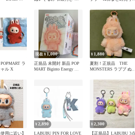
ップマート
正規は
1,000
1,880
現在 ¥
¥
POPMART ラ
正規品 未開封 新品 POP
夏割！正規品 THE
ャル X
MART Biginto Energy ぬ
MONSTERS ラブブ ぬ
いぐるみ
ぐるみ マスコット
2,890
2,300
¥
¥
未使用に近い】
LABUBU PIN FOR LOVE
【正規品】LABUBU 3