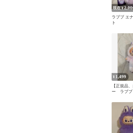
2,00
現在 ¥
ラブブ エナ
ト
1,499
¥
【正規品、
ー ラブブ