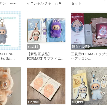
ン sesame
イニシャル チャーム K 2
セット
点セット
1,111
1,450
¥
現在 ¥
XCITING
【新品 正規品】
正規品POP MART ラブ
ea Salt
POPMART ラブブ イニシ
ヘアサロン
ャル T
VELVETNOON
2,980
1,099
¥
¥