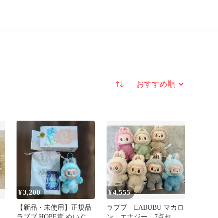
並び替え
3,200
4,555
¥
¥
【新品・未使用】正規品
ラブブ LABUBU マカロ
り
ラブブ HOPE青 ぬいぐる
ン エナジー 7点セッ