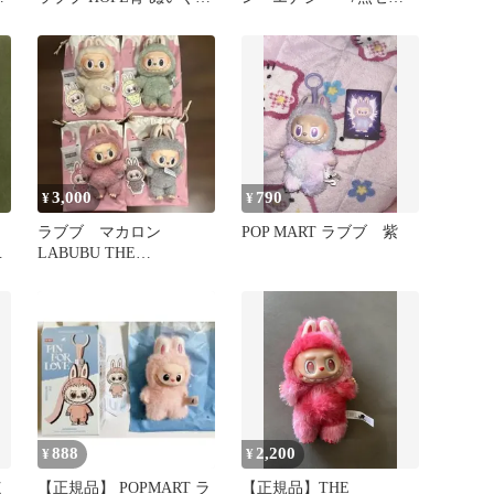
みキーホルダー
ト 正規品
3,000
790
¥
¥
ラブブ マカロン
POP MART ラブブ 紫
い
LABUBU THE
MONSTERS ぬいぐるみ 4
点 正規品
888
2,200
¥
¥
点
【正規品】 POPMART ラ
【正規品】THE