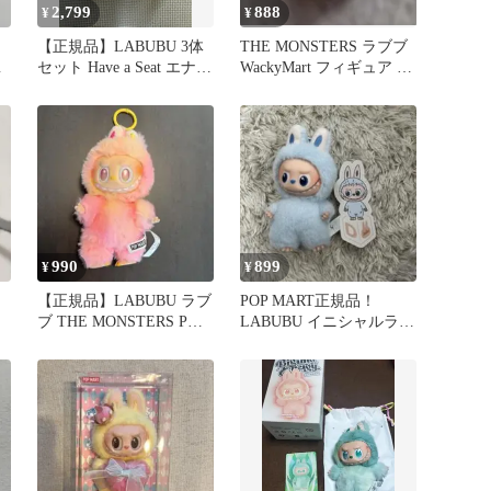
2,799
888
¥
¥
【正規品】LABUBU 3体
THE MONSTERS ラブブ
セット Have a Seat エナジ
WackyMart フィギュア サ
ー
ラダ
990
899
¥
¥
ン
【正規品】LABUBU ラブ
POP MART正規品！
ブ THE MONSTERS POP
LABUBU イニシャルラブ
MART
ブ