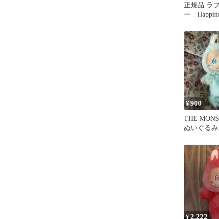
正規品 ラ
ー Happi
POPMART
900
¥
THE MON
ぬいぐるみ
ポップマー
2,222
¥