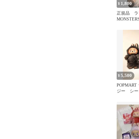
1,800
¥
正規品 ラブ
MONSTERS 
5,500
¥
POPMAR
ジー シー
規品