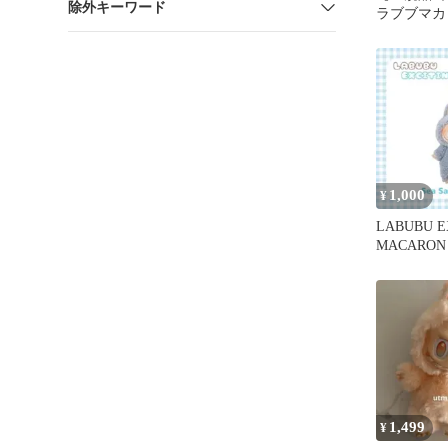
除外キーワード
ラブブマカロ
bean
1,000
¥
LABUBU E
MACARON S
Coconut
1,499
¥