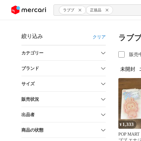
ンツにスキップ
ラブブ
正規品
絞り込み
ラブブ
クリア
カテゴリー
販売
ブランド
未開封
サイズ
販売状況
出品者
1,333
¥
商品の状態
POP MART
ブブ エナジ