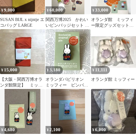
9,000
60,000
33,000
¥
¥
¥
SUSAN BIJL x nijntje エ
関西万博2025 かわい
オランダ館 ミッフィ
コバッグ LARGE
いピンバッジセット 15
ー限定グッズセット
個
オーブ 陶器マグネッ
ト ピンバッジ
15,000
3,180
11,111
¥
¥
¥
【大阪・関西万博オラ
オランダパビリオン
オランダ館 ミッフィー
ンダ館限定】 ミッフ
ミッフィー ピンバッ
ィー エコバッグ Sサ
ジ 万博
イズ
4,680
2,100
6,000
¥
¥
¥