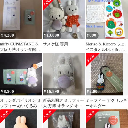
「ミッフィー」 愛知万
ー
博限定
4,200
13,000
890
¥
¥
¥
miffy CUP&STAND &
サスケ様 専用
Morizo & Kiccoro フェ
大阪万博オランダ館限
イスタオルDick Bruna
定エナメルピンセット
タオル2枚
8,500
16,890
2,000
¥
¥
¥
オランダパビリオン ミ
新品未開封 ミッフィー
ミッフィー アクリルキ
ッフィー ぬいぐるみ マ
大 万博 オランダ オー
ーホルダー
グネット
ブ ぬいぐるみ