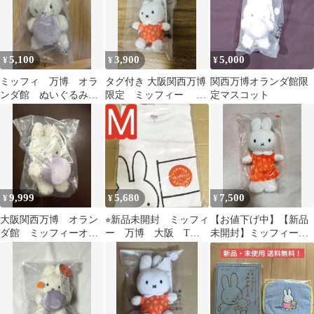
5,100
3,900
5,000
¥
¥
¥
ミッフィ 万博 オラ
タグ付き 大阪関西万博
関西万博オランダ館限
ンダ館 ぬいぐるみ
限定 ミッフィー オ
定マスコット
小 最終値下げ
ランダ館 ぬいぐるみ
キーホルダーS
9,999
5,680
7,500
¥
¥
¥
大阪関西万博 オラン
⭐︎新品未開封 ミッフィ
【お値下げ中】【新品
ダ館 ミッフィーオー
ー 万博 大阪 Tシ
未開封】ミッフィー
ブ ぬいぐるみ小
ャツ M コモングラウ
ぬいぐるみ オランダ
ンド オランダ館
館 万博 大