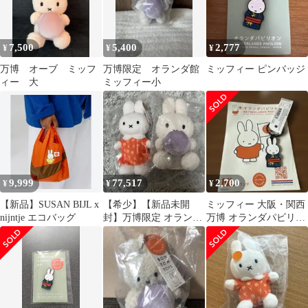
7,500
5,400
2,777
¥
¥
¥
万博 オーブ ミッフ
万博限定 オランダ館
ミッフィー ピンバッジ
ィー 大
ミッフィー小
9,999
77,517
2,700
¥
¥
¥
【新品】SUSAN BIJL x
【希少】【新品未開
ミッフィー 大阪・関西
nijntje エコバッグ
封】万博限定 オランダ
万博 オランダパビリオ
館 ミッフィーぬいぐ
ン キーホルダー
るみ 2種セット