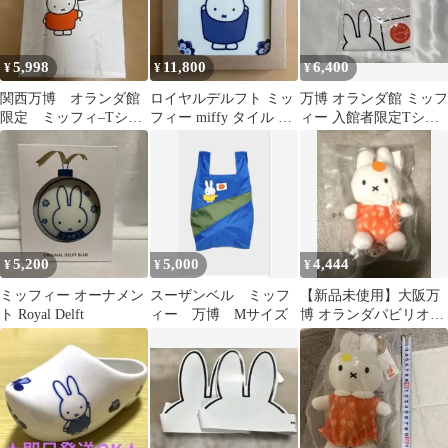
5,998
11,800
6,400
¥
¥
¥
関西万博 オランダ館
ロイヤルデルフト ミッ
万博 オランダ館 ミッフ
限定 ミッフィ–Tシャ
フィー miffy タイル 万
ィー 入館者限定Tシャ
ツ
博
ツ
5,200
5,000
4,444
¥
¥
¥
ミッフィー オーナメン
スーザンベル ミッフ
【新品未使用】大阪万
ト Royal Delft
ィー 万博 Mサイズ
博 オランダパビリオン
限定 ミッフィーキー
ホルダー 小