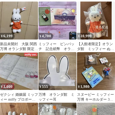
ー ぬいぐるみ キー
キーホルダー ぬいぐる
ホルダー 希少品
み 小
6,199
4,700
10,999
¥
¥
¥
新品未開封 大阪 関西
ミッフィー ピンバッ
【入館者限定】オラン
万博 オランダ館 限定
チ 記念紙幣 オラン
ダ館 ミッフィー ぬい
ミッフィー ぬいぐるみ
ダ 2025 大阪万博 大
ぐるみ 大 新品 未開封
大
幅値下げ！
大阪関西万博
1,000
555
1,980
¥
¥
¥
ゼクシィ 婚姻届 ミッフ
万博 オランダ館 ミ
スヌーピー ミッフィー
ィー miffy プロポーズ
ッフィー耳
万博 キーホルダー 3点
夫婦 結婚 婚約 新婚
セット