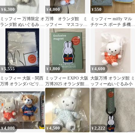
6,300
4,000
550
¥
¥
¥
ミッフィー 万博限定 オ
万博 オランダ館 ミ
ミッフィー miffy マル
ランダ館 ぬいぐるみ 小
ッフィー マスコッ
チケース ポーチ 多機能
サイズ
ト ぬいぐるみ キー
ポーチ ゼクシィ 付録
ホルダー
旅行 トラベルポーチ 収
納ケース うさぎ オラン
ダ
5,555
1,800
4,600
¥
¥
¥
ミッフィー 大阪・関西
ミッフィー EXPO 大阪
大阪万博 オランダ館 ミ
万博 オランダパビリオ
万博2025 オランダ館
ッフィーぬいぐるみ小
ン Tシャツ L おまけシ
マグネット
ール付き
4,000
4,500
2,222
¥
¥
¥