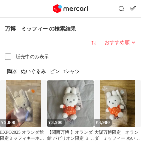
万博 ミッフィー の検索結果
並び替え
販売中のみ表示
陶器
ぬいぐるみ
ピン
tシャツ
5,000
3,500
3,900
¥
¥
¥
EXPO2025 オランダ館
【関西万博 】オランダ
大阪万博限定 オラン
限定ミッフィキーホル
館 パビリオン限定 ミッ
ダ ミッフィー ぬいぐ