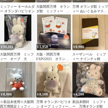
ミッフィー キーホルダ
大阪関西万博 オラン
万博 オランダ館 ミッフ
ー オランダパビリオン
ダ館 ミッフィー ピ
ィー ぬいぐるみマスコ
ンバッジ
ット
31,111
1,950
8,900
¥
¥
¥
大阪関西万博 ミッフ
大阪・関西万博
スーザンベル ミッフ
ィー オーブ 大 オ
EXPO2025 オランダ
ィー ナインチェ柄 万
ランダ館 正規品
館 記念紙幣 ユー
博限定 エコバッグ
ロ ミッフィー
Lサイズ
8,900
8,500
4,200
¥
¥
¥
☆新品未使用☆大阪関
万博 オランダパビリオ
新品未開封 ミッフィ
西万博限定ミッフィ
ン オーブ ミッフィー
ー 万博オランダ館