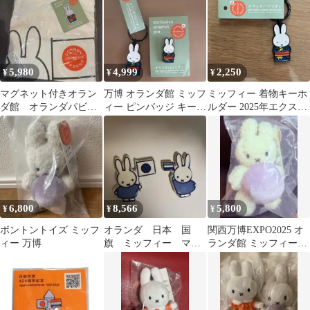
5,980
4,999
2,250
¥
¥
¥
マグネット付きオラン
万博 オランダ館 ミッフ
ミッフィー 着物キーホ
ダ館 オランダパビリ
ィー ピンバッジ キーホ
ルダー 2025年エクスポ
オン 完全限定 ミッフ
ルダーセット 新品未使
限定
ィー Tシャツ L
用タグ付
6,800
8,566
5,800
¥
¥
¥
ボントントイズ ミッフ
オランダ 日本 国
関西万博EXPO2025 オ
ィー 万博
旗 ミッフィー マグ
ランダ館 ミッフィーオ
ネット 陶器 青
ーブ キーホルダー
白 大阪 関西 万博