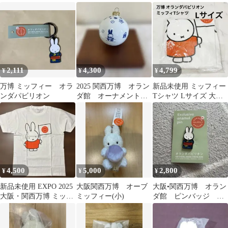
ダー
フィー オレンジ
るみキーホルダーS
2,111
4,300
4,799
¥
¥
¥
万博 ミッフィー オラ
2025 関西万博 オラン
新品未使用 ミッフィー
ンダパビリオン
ダ館 オーナメント
Tシャツ Lサイズ 大阪
ミッフィー
万博 オランダ館限定
4,500
5,000
2,800
¥
¥
¥
新品未使用 EXPO 2025
大阪関西万博 オーブ
大阪•関西万博 オラン
大阪・関西万博 ミッフ
ミッフィー(小)
ダ館 ピンバッジ ミ
ィー Tシャツ Lサイズ
ッフィー ピンバッチ