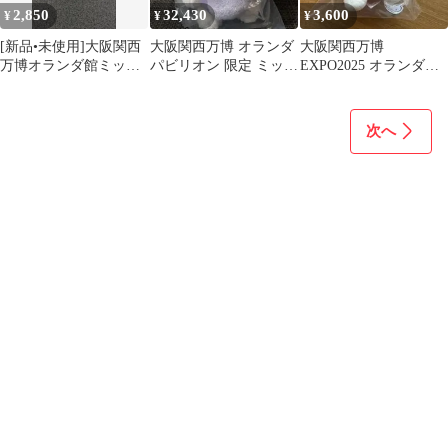
2,850
32,430
3,600
¥
¥
¥
[新品•未使用]大阪関西
大阪関西万博 オランダ
大阪関西万博
万博オランダ館ミッフ
パビリオン 限定 ミッフ
EXPO2025 オランダ館
ィー日本着物ピン
ィー オーブ キーホルダ
パビリオン限定 ミッ
EXPO 2025
ー
フィー
次へ