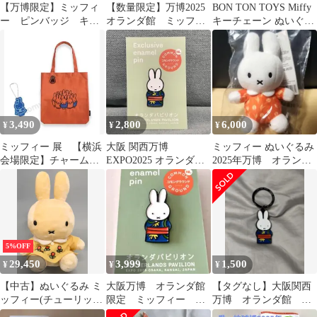
【万博限定】ミッフィ
【数量限定】万博2025
BON TON TOYS Miffy
ー ピンバッジ キー
オランダ館 ミッフィ
キーチェーン ぬいぐる
ホルダー セット オ
ー マグネット 限定
み
ランダ 大阪関西万博
3,490
2,800
6,000
¥
¥
¥
ミッフィー 展 【横浜
大阪 関西万博
ミッフィー ぬいぐるみ
会場限定】チャーム付
EXPO2025 オランダ館
2025年万博 オランダ
きトートバッグ
ミッフィー 着物 ピンバ
館
ッジ
5%OFF
29,450
3,999
1,500
¥
¥
¥
【中古】ぬいぐるみ ミ
大阪万博 オランダ館
【タグなし】大阪関西
ッフィー(チューリップ
限定 ミッフィー ピ
万博 オランダ館 ミ
ポンチョ) ぬいぐるみ
ンバッジ EXPO2025
ッフィー キーホルダ