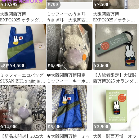
10,999
700
7,500
¥
¥
¥
大阪関西万博
ミッフィーのうさ耳
大阪関西万博
EXPO2025 オランダ
うさぎ耳 大阪関西万
EXPO2025／オランダ
館 ミッフィー 靴 ロイ
博 万博 オランダ
パビリオン限定ミッフ
ヤルデルフト
館 オランダパビリオ
ィー チューリップ
ン
4,500
6,099
2,600
現在 ¥
¥
¥
ミッフィーエコバッグ
❤️大阪関西万博限定
【入館者限定】大阪関
SUSAN BIJL x njinjie M
ミッフィー キーホル
西万博2025 オランダ
サイズ
ダー オーブ 新品未
館 ミッフィー キー
使用タグ付き❤️
ホルダー
14,000
5,000
2,900
¥
¥
¥
【新品未開封】2025大
★大阪関西万博 ミッ
大阪・関西万博 オラ