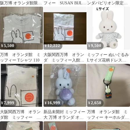
阪万博 オランダ館限定
フィー SUSAN BIJL
ンダパビリオン限定
ミッフィー ぬいぐるみ
スーザンベル エコバッ
ミッフィーピンバッチ
レア
グ M
5,500
12,222
9,500
¥
¥
¥
万博 オランダ館 ミ
大阪関西万博 オラン
ミッフィー ぬいぐるみ
ッフィー Tシャツ 110
ダ ミッフィー入館者
Lサイズ花柄ドレス
限定Tシャツ
万博
7,999
16,999
2,650
¥
¥
¥
大阪関西万博 オラン
新品未開封 ミッフィー
万博 オランダ館 ミ
ダ館 ミッフィー T
大 万博 オランダ オー
ッフィー キーホルダ
シャツ L オランダパビ
ブ ぬいぐるみ
ー キーリング
リオン 限定