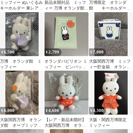
ミッフィー ぬいぐるみ
新品未開封品 ミッフ
万博限定 オランダ
キーホルダー 東レアロ
ィー 万博 オランダ館
館 キーホルダー
ーズ くまぬいぐるみ
ぬいぐるみ
ミッフィー 着物
マスコット
6,500
2,799
7,000
¥
¥
¥
万博 オランダ館 ミ
オランダパビリオン ミ
大阪関西万博 ミッフ
ッフィー
ッフィー ピンバッ
ィー貯金箱 オランダ
チ 大阪・関西万博
館Royal Delft
miffy
6,000
4,600
4,300
¥
¥
¥
大阪関西万博 オラン
【レア・新品未開封】
大阪・関西万博限定
ダ館 オーブミッフィ
大阪関西万博 オラン
ミッフィー
ー小
ダ館 ミッフィー キー