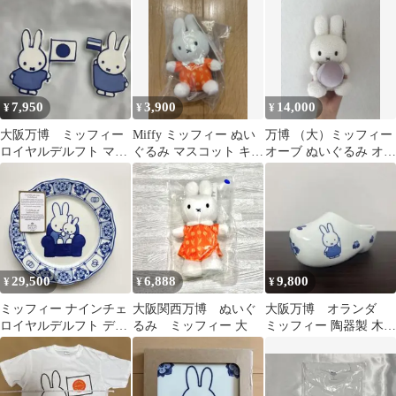
ホルダー
7,950
3,900
14,000
¥
¥
¥
大阪万博 ミッフィー
Miffy ミッフィー ぬい
万博 （大）ミッフィー
ロイヤルデルフト マグ
ぐるみ マスコット キー
オーブ ぬいぐるみ オラ
ネット 2個セット
ホルダー 最終値下げ
ンダパビリオン オラ
ンダ館
29,500
6,888
9,800
¥
¥
¥
ミッフィー ナインチェ
大阪関西万博 ぬいぐ
大阪万博 オランダ
ロイヤルデルフト デル
るみ ミッフィー 大
ミッフィー 陶器製 木靴
フト焼 オランダ アンテ
型 小物入れ ロイヤル
ィーク 皿
デルフト