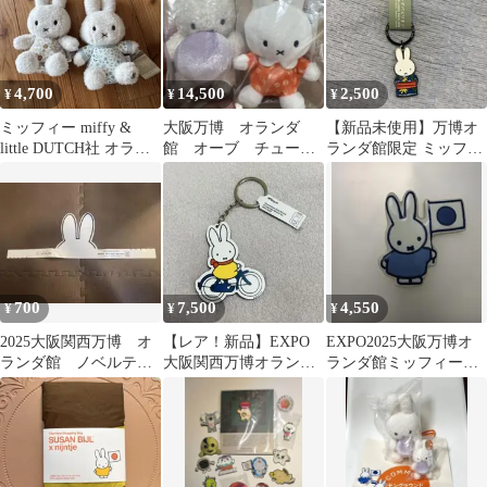
4,700
14,500
2,500
¥
¥
¥
ミッフィー miffy &
大阪万博 オランダ
【新品未使用】万博オ
little DUTCH社 オラン
館 オーブ チューリ
ランダ館限定 ミッフィ
ダ販売品 ペア
ップ ミッフィー ぬ
ー キーホルダー
いぐるみ キーホルダ
ー
700
7,500
4,550
¥
¥
¥
2025大阪関西万博 オ
【レア！新品】EXPO
EXPO2025大阪万博オ
ランダ館 ノベルテ
大阪関西万博オランダ
ランダ館ミッフィー陶
ィ ミッフィー ウサギ
パビリオンミッフィー
器マグネットROYAL
耳 被り物
自転車キーホルダー
DELFT