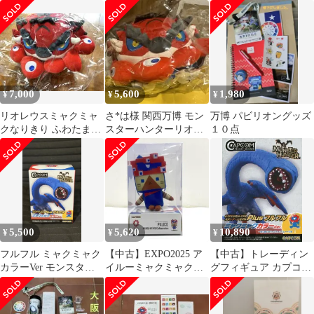
ウス ミャクミャク ぬい
BRIDGE ストラップ
ラーVer.
ぐるみ
グッズ
7,000
5,600
1,980
¥
¥
¥
リオレウスミャクミャ
さ*は様 関西万博 モン
万博 パビリオングッズ
クなりきり ふわたまぬ
スターハンターリオレ
１０点
いぐるみ モンハン 大阪
ウス ミャクミャク なり
関西万博限定
きりふわたま
5,500
5,620
10,890
¥
¥
¥
フルフル ミャクミャク
【中古】EXPO2025 ア
【中古】トレーディン
カラーVer モンスター
イルーミャクミャクな
グフィギュア カプコン
ハンター 万博限定品
りきり VOXENATION
フィギュアビルダー モ
ぬいぐるみ 大阪・関西
ンスターハンター
万博 モンスターハンタ
EXPO2025 CFBスタン