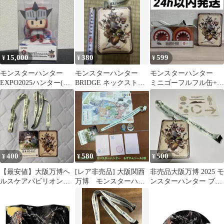
15,000
380
599
¥
¥
¥
モンスターハンター
モンスターハンター
モンスターハンター
EXPO2025ハンター(レ
BRIDGE ネックストラ
ミニゴーフルフル缶+大
ウスシリーズ)ミャクミ
ップ付きカード 大阪
阪万博ネックストラッ
ャクコラボ
関西万博
プセット
400
580
500
¥
¥
¥
【最安値】大阪万博ヘ
[レア非売品] 大阪関西
非売品大阪万博 2025 モ
ルスケアパビリオン
万博 モンスターハン
ンスターハンター ブリ
モンスターハンタース
ター BRIDGE もずやん
ッジ ネックストラップ
トラップ 2枚セット
セット
セット