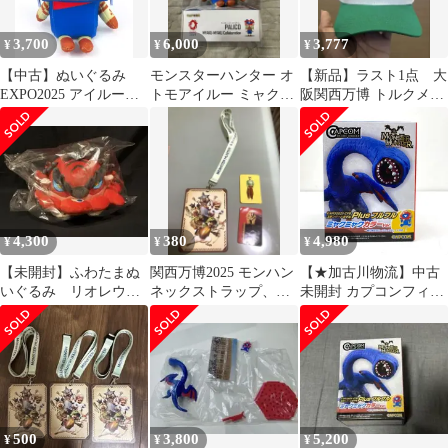
3,700
6,000
3,777
¥
¥
¥
【中古】ぬいぐるみ
モンスターハンター オ
【新品】ラスト1点 大
EXPO2025 アイルーミ
トモアイルー ミャクミ
阪関西万博 トルクメニ
ャクミャクなりきり
ャク コラボ ぬいぐるみ
スタン パビリオン内限
VOXENATION ぬいぐ
定品キャップ
るみ 「大阪・関西万博
モンスターハンター ブ
リッジ」
4,300
380
4,980
¥
¥
¥
【未開封】ふわたまぬ
関西万博2025 モンハン
【★加古川物流】中古
いぐるみ リオレウス×
ネックストラップ、い
未開封 カプコンフィギ
ミャクミャク
のちの輝き シール
ュアビルダー モンスタ
ーハンター スタンダー
ドモデル Plus フルフル
ミャクミャクカラーVer.
【大阪・関西万博限
定】：【713】
500
3,800
5,200
¥
¥
¥