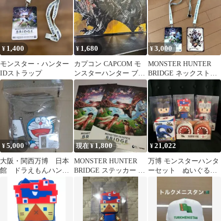
1,400
1,680
3,000
¥
¥
¥
モンスター・ハンター
カプコン CAPCOM モ
MONSTER HUNTER
IDストラップ
ンスターハンター ブリ
BRIDGE ネックストラ
ッジ ウォールアート ミ
ップ 2枚セット
ニ屏風
5,000
1,800
21,022
¥
現在 ¥
¥
大阪・関西万博 日本
MONSTER HUNTER
万博 モンスターハンタ
館 ドラえもんハンド
BRIDGE ステッカー 2
ーセット ぬいぐるみ
タオル
枚セット 万博デザイ
フィギュア ミャクミャ
ン
ク フルフル