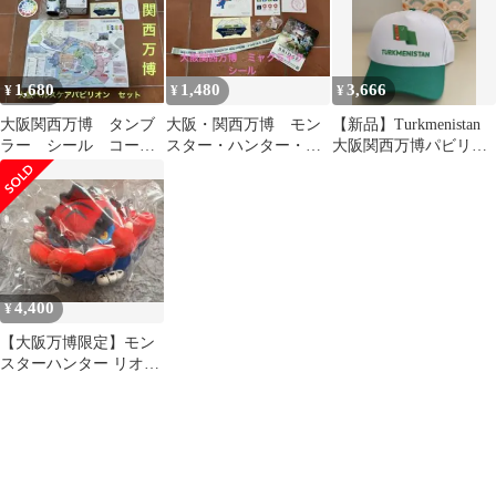
ー ブリッジ[95]
ダードモデル Plus フル
フル ミャクミャクカラ
ーVer. EXPO 2025 大
阪・関西万博限定
1,680
1,480
3,666
¥
¥
¥
大阪関西万博 タンブ
大阪・関西万博 モン
【新品】Turkmenistan
ラー シール コース
スター・ハンター・ブ
大阪関西万博パビリオ
ター2枚 他セット
リッジ ミャクミャクシ
ン キャップ
ール 未使用品
4,400
¥
【大阪万博限定】モン
スターハンター リオレ
ウス ミャクミャク ぬい
ぐるみ