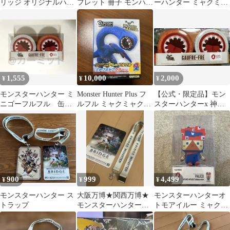
リッジ オリジナルハン
フレット 冊子 モンハン
ーハンター ミャクミャ
ディファン 非売品 未使
ストラップ パビリオン
ク アイルー リオレ
用 モンハン
ウス
1,555
10,000
2,000
¥
¥
¥
モンスターハンター ミ
Monster Hunter Plus フ
【公式・限定品】モン
ニゴーフルフル 缶の
ルフル ミャクミャクカ
スターハンターx 神戸
み
ラーVer.
風月堂関西万博
（EXPO 2025）
900
999
4,499
¥
¥
¥
モンスターハンター ス
大阪万博★関西万博★
モンスターハンターオ
トラップ
モンスターハンターブ
トモアイルー ミャクミ
リッジ★ネックストラ
ャク コラボ ぬいぐるみ
ップ付きカード
値下げ交渉〇