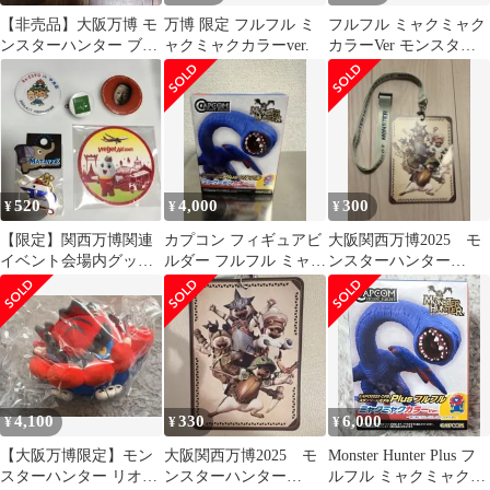
【非売品】大阪万博 モ
万博 限定 フルフル ミ
フルフル ミャクミャク
ンスターハンター ブリ
ャクミャクカラーver.
カラーVer モンスター
ッジ ネックストラップ
ハンター 万博限定品
パス 3点
520
4,000
300
¥
¥
¥
【限定】関西万博関連
カプコン フィギュアビ
大阪関西万博2025 モ
イベント会場内グッズ5
ルダー フルフル ミャク
ンスターハンター
点セット
ミャクカラー
BRIDGE ストラップ
グッズ
4,100
330
6,000
¥
¥
¥
【大阪万博限定】モン
大阪関西万博2025 モ
Monster Hunter Plus フ
スターハンター リオレ
ンスターハンター
ルフル ミャクミャクカ