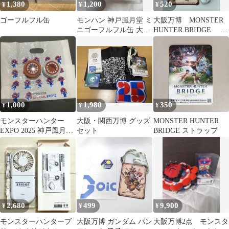
1,380
1,200
520
¥
¥
¥
ゴーフルフル缶
モンハン 神戸風月堂 ミ
大阪万博 MONSTER
ニゴーフルフル缶 大阪
HUNTER BRIDGE ス
万博 ミャクミャク
トラップ
1,000
1,980
350
¥
¥
¥
モンスターハンター
大阪・関西万博 グッズ
MONSTER HUNTER
EXPO 2025 神戸風月堂
セット
BRIDGE ストラップ
空き缶
2,680
499
9,900
¥
¥
¥
モンスターハンターブ
大阪万博 ガンダム パン
大阪万博2点 モンスタ