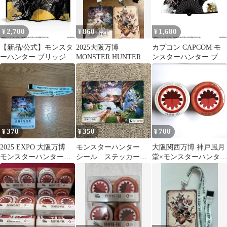
2,700
860
1,680
¥
¥
¥
【新品/公式】モンスタ
2025大阪万博
カプコン CAPCOM モ
ーハンター ブリッジ_
MONSTER HUNTER
ンスターハンター ブリ
ウォールアート ミニ屏
BRIDGE ネックストラ
ッジ ウォールアート 扇
風 公式グッズ colleize
ップ
子
370
350
700
¥
¥
¥
2025 EXPO 大阪万博
モンスターハンター
大阪関西万博 神戸風月
モンスターハンターブ
シール ステッカー
堂×モンスターハンター
リッジ ストラップ カー
万博 2025
の空き缶
ド