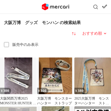
大阪万博 グッズ モンハン の検索結果
並び替え
販売中のみ表示
300
300
380
¥
¥
¥
大阪関西万博2025
大阪万博 モンスター
2025大阪万博 モンス
MONSTER HUNTER ネ
ハンター ストラップ
ターハンター ストラ
ックストラップ
ップカード