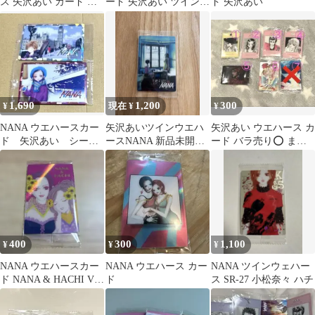
ス 矢沢あい カード バ
ード 矢沢あい ツインウ
ド 矢沢あい
ラ売り可
エハース
1,690
1,200
300
¥
現在 ¥
¥
NANA ウエハースカー
矢沢あいツインウエハ
矢沢あい ウエハース カ
ド 矢沢あい シーク
ースNANA 新品未開封
ード バラ売り⭕️ まと
レット 2枚セット
品
め売り⭕️
400
300
1,100
¥
¥
¥
NANA ウエハースカー
NANA ウエハース カー
NANA ツインウェハー
ド NANA & HACHI VR-
ド
ス SR-27 小松奈々 ハチ
30