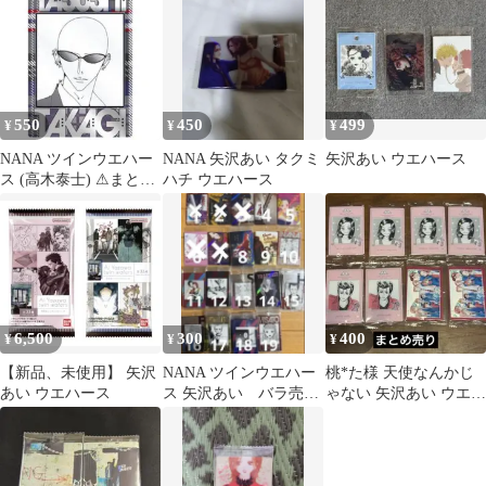
カード
550
450
499
¥
¥
¥
NANA ツインウエハー
NANA 矢沢あい タクミ
矢沢あい ウエハース
ス (高木泰士) ⚠︎まとめ
ハチ ウエハース
買いで安くします！
6,500
300
400
¥
¥
¥
【新品、未使用】 矢沢
NANA ツインウエハー
桃*た様 天使なんかじ
あい ウエハース
ス 矢沢あい バラ売り
ゃない 矢沢あい ウエハ
◎
ース