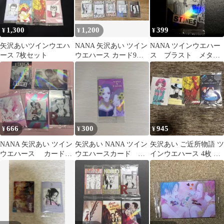
1,300
1,200
399
¥
¥
¥
矢沢あいツインウエハ
NANA 矢沢あい ツイン
NANA ツインウエハー
ース 7枚セット
ウエハース カード9枚
ス ブラスト メタリ
セット
ックプラカード 矢沢
あい
666
300
945
¥
¥
¥
NANA 矢沢あい ツイン
矢沢あい NANA ツイン
矢沢あい ご近所物語 ツ
ウエハース カードの
ウエハースカード ウ
インウエハース 4枚 ま
み セット
エハースカード ナ
とめ
ナ ハチ