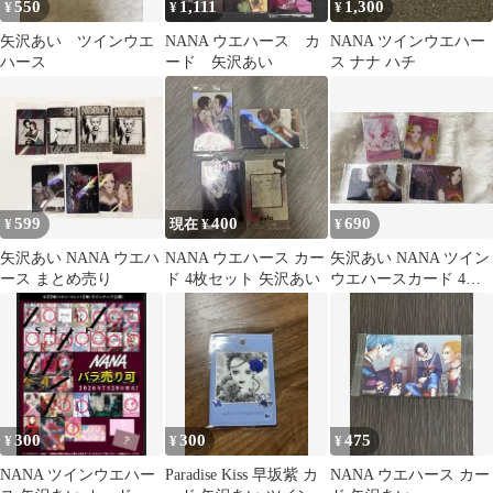
550
1,111
1,300
¥
¥
¥
矢沢あい ツインウエ
NANA ウエハース カ
NANA ツインウエハー
ハース
ード 矢沢あい
ス ナナ ハチ
599
400
690
¥
現在 ¥
¥
矢沢あい NANA ウエハ
NANA ウエハース カー
矢沢あい NANA ツイン
ース まとめ売り
ド 4枚セット 矢沢あい
ウエハースカード 4枚
セット
300
300
475
¥
¥
¥
NANA ツインウエハー
Paradise Kiss 早坂紫 カ
NANA ウエハース カー