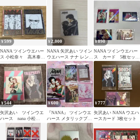
皐3枚セット
沢あい
599
2,000
890
¥
¥
¥
NANA ツインウエハー
NANA 矢沢あい ツイン
NANA ツインウエハー
ス 小松奈々 高木泰
ウエハース ナナ レン
ス カード 5枚セッ
士 メタリックカー
VR‐25
ト 矢沢あい
ド ２枚セット
544
600
777
¥
¥
¥
矢沢あい ツインウエ
『NANA』 ツインウエ
矢沢あい NANA ウエハ
ハース nana 小松
ハース メタリックプラ
ースカード 3枚セット
奈々 大崎ナナ 芹澤
カード 4枚セット
レイラ