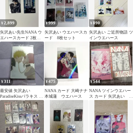
2,899
999
890
¥
¥
¥
矢沢あい先生NANA ウ
矢沢あい ウエハースカ
矢沢あい ご近所物語 ツ
エハースカード 2枚セ
ード 8枚セット
インウエハース
ット
311
475
544
¥
¥
¥
最安値 矢沢あい
NANA カード 大崎ナナ
NANA ツインウエハー
ParadiseKissパラキス ツ
本城蓮 ウエハース
ス カード 矢沢あい 小
インウエハース VR-20
松奈々