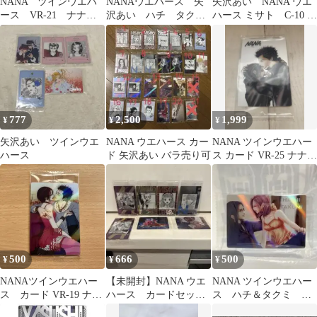
NANA ツインウエハ
NANAウエハース 矢
矢沢あい NANA ウエ
ース VR-21 ナナ
沢あい ハチ タク
ハース ミサト C-10 パ
ハチ 矢沢あい
ミ ナナ レン
ラダイスキス カー
ド エビス
777
2,500
1,999
¥
¥
¥
矢沢あい ツインウエ
NANA ウエハース カー
NANA ツインウエハー
ハース
ド 矢沢あい バラ売り可
ス カード VR-25 ナナ
レン
500
666
500
¥
¥
¥
NANAツインウエハー
【未開封】NANA ウエ
NANA ツインウエハー
ス カード VR-19 ナナ
ハース カードセット
ス ハチ＆タクミ
レン 矢沢あい
7枚まとめ売り矢沢あい
VR-20 メタリックプラ