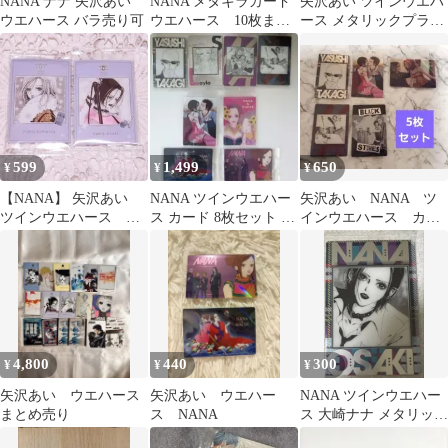
NANA ナナ 矢沢あい
NANA メタキラカード
矢沢あい ツインウエハ
ウエハース バラ売り可
ウエハース 10枚まと
ース メタリックプラカ
め売り
ード ご近所物語
599
1,499
650
¥
¥
¥
【NANA】 矢沢あい
NANA ツインウエハー
矢沢あい NANA ツ
ツインウエハース カ
ス カード 8枚セット 矢
インウエハース カー
ード 2枚セット 大崎
沢あい
ド 5枚セット ⑥
ナナ&ハチ
4,800
440
300
¥
¥
¥
矢沢あい ウエハース
矢沢あい ウエハー
NANA ツインウエハー
まとめ売り
ス NANA
ス 大崎ナナ メタリック
カード