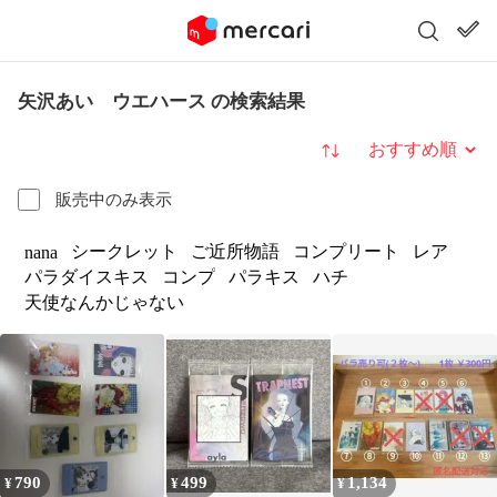
矢沢あい ウエハース の検索結果
並び替え
販売中のみ表示
シークレット
ご近所物語
コンプリート
レア
nana
パラダイスキス
コンプ
パラキス
ハチ
天使なんかじゃない
790
499
1,134
¥
¥
¥