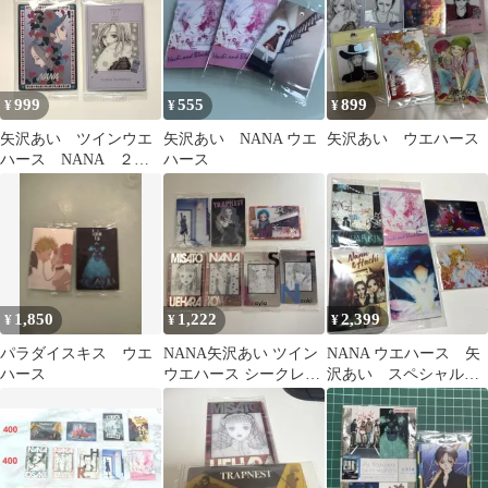
999
555
899
¥
¥
¥
矢沢あい ツインウエ
矢沢あい NANA ウエ
矢沢あい ウエハース
ハース NANA ２枚
ハース
大崎ナナ 小松奈々
1,850
1,222
2,399
¥
¥
¥
パラダイスキス ウエ
NANA矢沢あい ツイン
NANA ウエハース 矢
ハース
ウエハース シークレッ
沢あい スペシャルレ
ト 一ノ瀬皐 レイラ
アカード ご近所物
語 ナナ ハチ