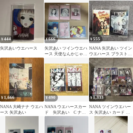
ド (R-30)
444
666
555
¥
¥
¥
矢沢あいウエハース
矢沢あい ツインウエハ
NANA 矢沢あい ツイン
ース 天使なんかじゃな
ウエハース ブラスト
い ノーマルセット
2枚セット
1,666
490
1,333
¥
¥
¥
NANA 大崎ナナ ウエハ
NANA ウエハースカー
NANA ツインウエハー
ース 矢沢あい
ド 矢沢あい C ナ
ス 矢沢あい カード バ
ナ ハチ 2枚セット
ラ売り可