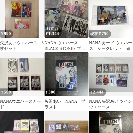
990
1,344
750
¥
¥
現在 ¥
矢沢あいウエハース 3
NANA ウエハース
NANA カード ウエハー
枚セット
BLACK STONES ブラ
ス シークレット 蓮
スト 3枚セット 矢沢あ
い
500
300
2,444
¥
¥
¥
NANAウエハースカー
矢沢あい NANA ブ
NANA 矢沢あい ツイン
ド
ラスト
ウエハース