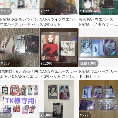
300
722
1,299
¥
¥
¥
NANA 矢沢あい ツイン
NANA ツインウエハー
矢沢あい ウエハース
ウエハース カード バラ
ス 2枚セット
NANA 一ノ瀬巧 シーク
売り/まとめ売り
レット 匿名配送
550
1,200
300
¥
¥
現在 ¥
[未開封][まとめ売り]矢
NANA ウエハース カー
NANA ウエハース カー
沢あい＆NANA ウエハ
ド 2枚セット スペシャ
ド 3枚セット
ースカード
ルレア SR
300
1,800
777
¥
¥
¥