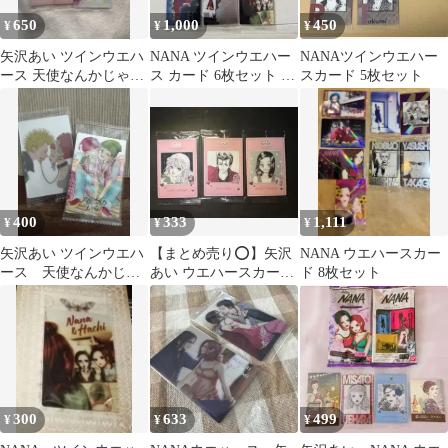
650
1,000
450
¥
¥
¥
矢沢あい ツインウエハ
NANA ツインウエハー
NANAツインウエハー
ース 天使なんかじゃな
ス カード 6枚セット 矢
スカード 5枚セット
い
沢あい
400
333
1,111
¥
¥
¥
矢沢あい ツインウエハ
【まとめ売り⭕️】矢沢
NANA ウエハースカー
ース 天使なんかじゃ
あい ウエハースカード
ド 8枚セット
ない パラキス
天使なんかじゃない 3
枚セット
300
633
499
¥
¥
¥