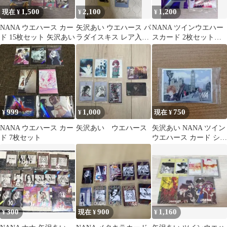
1,500
2,100
1,200
現在 ¥
¥
¥
NANA ウエハース カー
矢沢あい ウエハース パ
NANA ツインウエハー
ド 15枚セット 矢沢あい
ラダイスキス レア入り
スカード 2枚セット
ご近所物語
SR-27 M-15
999
1,000
750
¥
¥
現在 ¥
NANA ウエハース カー
矢沢あい ウエハース
矢沢あい NANA ツイン
ド 7枚セット
ウエハース カード シー
クレット
300
900
1,160
¥
現在 ¥
¥