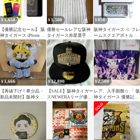
1,650
1,500
850
¥
¥
¥
【優勝記念セール】 阪
優勝セールレアな阪神
阪神タイガース ☆ フレ
神タイガース iPhone 画
タイガース赤星選手 ユ
ームスクエアボトル 優
面 保護フィルム 2021
ニフォーム 53
勝記念 フォト 非売品
虎 デザイン
AKAHOSHI入り
【新品】
12Pro/12/11/XR/11Pro/X
S/X/SE2 スマホフィル
ム (11 / XR)
1,666
12,800
2,500
¥
¥
¥
【再値下げ！希少品・
【SALE】阪神タイガー
レア、入手困難☆ 「 阪
新品未開封】阪神タイ
スNEWERAリーグ優勝
神タイガース 優勝記念
ガース 公式グッズ人
サイズ7 1/2(59.6cm)
パネル 2003年 」☆
形（公式シールあり）