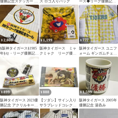
優勝記念ステッカー 3
ス ロゴ入りバッグ
ース◆リーグ優勝記念
枚セット 阪急阪神
メダル◆
2,000
1,199
777
¥
¥
¥
§阪神タイガース§1985
阪神タイガース ミャ
阪神タイガース ユニフ
年§セ・リーグ優勝記念
クミャク リーグ優勝
ォーム ギンガムチェッ
セール§阪神百貨店§紙
記念マルチ巾着 大阪
クかわいい
袋§
関西万博スポーツ
899
888
1,599
¥
¥
¥
阪神タイガース 2023優
【ソダシ】サイン入り
阪神タイガース 2005年
勝記念 アクリルキーホ
サラブレッドコレクシ
優勝記念 湯呑み
ルダー 2種セット ア
ョンツインウエハース
レやアレ!
第4R 新品未開封