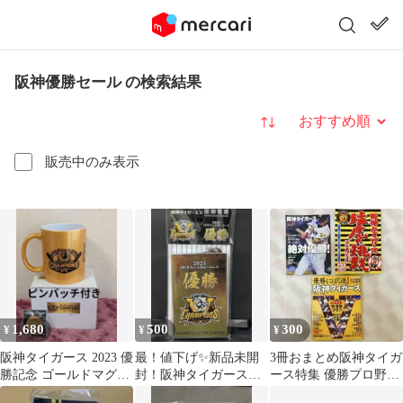
阪神優勝セール の検索結果
並び替え
販売中のみ表示
1,680
500
300
¥
¥
¥
阪神タイガース 2023 優
最！値下げ✨新品未開
3冊おまとめ阪神タイガ
勝記念 ゴールドマグカ
封！阪神タイガース
ース特集 優勝プロ野球
ップARE ピンバッチ付
2025優勝記念 パスケー
応援 猛虎 日本一V保存