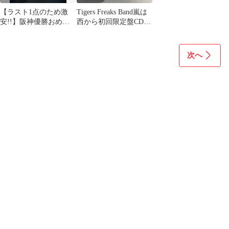
田
【ラスト1点のため激
Tigers Freaks Band嵐は
安!!】阪神優勝おめで
西から初回限定盤CD阪
とうSALE!!
神優勝記念セール！
￥5.555→￥2.300 阪神
タイガース キッズ 男の
次へ
子 女の子 バスポンチョ
応援 泉州タオル