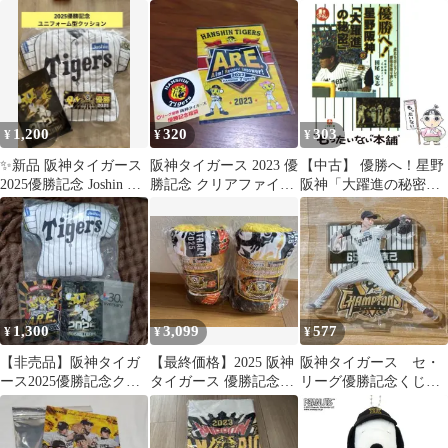
ー
セ・リーグ制覇】球界
日 馬主席章 セット 9
歴史的快挙達成
1,200
320
303
¥
¥
¥
✨新品 阪神タイガース
阪神タイガース 2023 優
【中古】 優勝へ！星野
2025優勝記念 Joshin ユ
勝記念 クリアファイル
阪神「大躍進の秘密」
ニフォームクッション
と ステッカー
（小学館文庫） / 田尾
安志 / 小学館
1,300
3,099
577
¥
¥
¥
【非売品】阪神タイガ
【最終価格】2025 阪神
阪神タイガース セ・
ース2025優勝記念クッ
タイガース 優勝記念
リーグ優勝記念くじ
ション&クリアファイ
シープボアブランケッ
湯浅京己 アクリルス
ル×2
ト
タンド