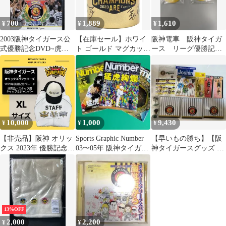
700
1,889
1,610
¥
¥
¥
2003阪神タイガース公
【在庫セール】ホワイ
阪神電車 阪神タイガ
式優勝記念DVD~虎戦
ト ゴールド マグカップ
ース リーグ優勝記念
士が選んだあの試合~
ガラス クライマックス
缶バッジ 2点
[DVD]
優勝 シルバー リーグ優
勝 (リーグ優勝 日本一
ゴールド 阪神タイガー
ス 2023)
10,000
1,000
9,430
¥
¥
¥
【非売品】阪神 オリッ
Sports Graphic Number
【早いもの勝ち】【阪
クス 2023年 優勝記念パ
03〜05年 阪神タイガー
神タイガースグッズ 17
レード スタッフジャン
ス特集3冊
点セット】
パー XL キャップ タイ
ガース バファローズ
ARE 佐藤 森下 大山 中
野 木浪 近本 坂本 伏見
梅野 高橋 才木 村上 及
13%OFF
川 伊藤 大竹 岩崎 前川
2,000
2,200
¥
¥
高寺 熊谷 小幡 山本 吉