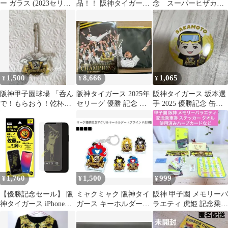
ー ガラス (2023セリー
品！！ 阪神タイガース
念 スーパーヒザカッ
グ優勝 ゴールド ホワイ
2003年 優勝記念 サイン
クン 90周年 ガチ
ト マグカップ クライマ
入りバット
ャ 岩崎優
ックス優勝 ホワイト)
リーグ優勝 日本一 阪神
タイガース
1,500
8,666
1,065
¥
¥
¥
阪神甲子園球場 「呑ん
阪神タイガース 2025年
阪神タイガース 坂本選
で！もらおう！乾杯キ
セリーグ 優勝 記念 グ
手 2025 優勝記念 缶バ
ャンペーン２０２５」
ッズ 郵便局
ッチ 阪神百貨店限定
キーホルダー
1,760
1,500
999
¥
¥
¥
【優勝記念セール】 阪
ミャクミャク 阪神タイ
阪神 甲子園 メモリーバ
神タイガース iPhone対
ガース キーホルダー
ラエティ 虎姫 記念乗車
応 画面 保護フィルム
ステッカー 未開封2点
券 ステッカー ハープカ
2021 佐藤選手 デザイン
セット
ード 他