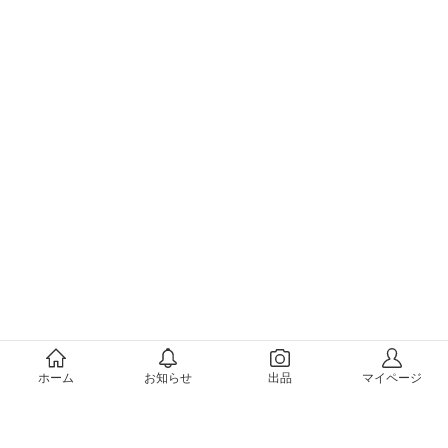
メルカリについて
ホーム
お知らせ
出品
マイページ
会社概要（運営会社）
採用情報
プレスリリース