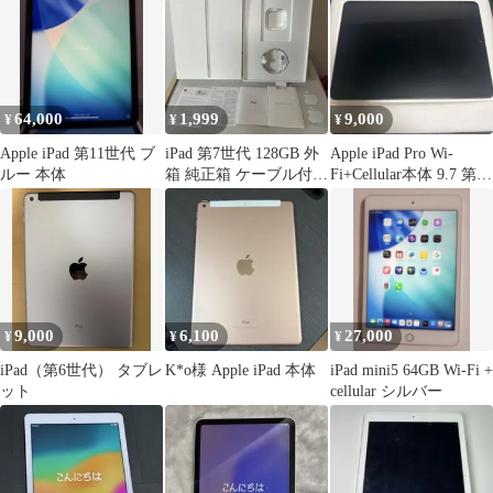
64,000
1,999
9,000
¥
¥
¥
Apple iPad 第11世代 ブ
iPad 第7世代 128GB 外
Apple iPad Pro Wi-
ルー 本体
箱 純正箱 ケーブル付き
Fi+Cellular本体 9.7 第1
本体なし
世代
9,000
6,100
27,000
¥
¥
¥
iPad（第6世代） タブレ
K*o様 Apple iPad 本体
iPad mini5 64GB Wi-Fi +
ット
cellular シルバー