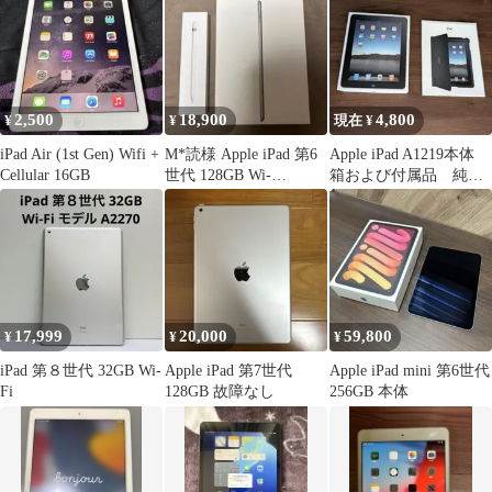
2,500
18,900
4,800
¥
¥
現在 ¥
iPad Air (1st Gen) Wifi +
M*読様 Apple iPad 第6
Apple iPad A1219本体
Cellular 16GB
世代 128GB Wi-
箱および付属品 純正
Fi+Cellula
カバー付
17,999
20,000
59,800
¥
¥
¥
iPad 第８世代 32GB Wi-
Apple iPad 第7世代
Apple iPad mini 第6世代
Fi
128GB 故障なし
256GB 本体