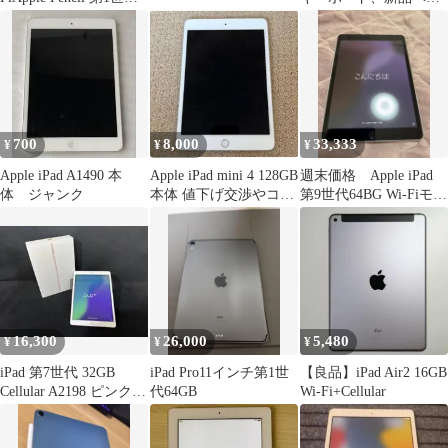
付
付き
700
8,000
33,333
¥
¥
¥
Apple iPad A1490 本
Apple iPad mini 4 128GB
週末価格 Apple iPad
体 ジャンク
本体 値下げ交渉やコメ
第9世代64BG Wi-Fiモデ
ント⭕️
ル シルバー箱付
16,300
26,000
5,480
¥
¥
¥
iPad 第7世代 32GB
iPad Pro11インチ第1世
【良品】iPad Air2 16GB
Cellular A2198 ピンクゴ
代64GB
Wi-Fi+Cellular
ールド