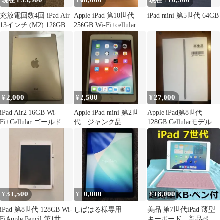
53,500
68,000
16,900
現在 ¥
¥
現在 ¥
充放電回数4回 iPad Air
Apple iPad 第10世代
iPad mini 第5世代 64GB
13インチ (M2) 128GB
256GB Wi-Fi+cellularモ
本体のみ
デル
2,000
2,500
27,000
¥
¥
¥
iPad Air2 16GB Wi-
Apple iPad mini 第2世
Apple iPad第8世代
Fi+Cellular ゴールド ジ
代 ジャンク品
128GB Cellularモデル
ャンク
本体a2429
31,500
10,000
18,000
¥
¥
¥
iPad 第8世代 128GB Wi-
しばはる様専用
美品 第7世代iPad 薄型
FiApple Pencil 第1世代
キーボード、新品ペン