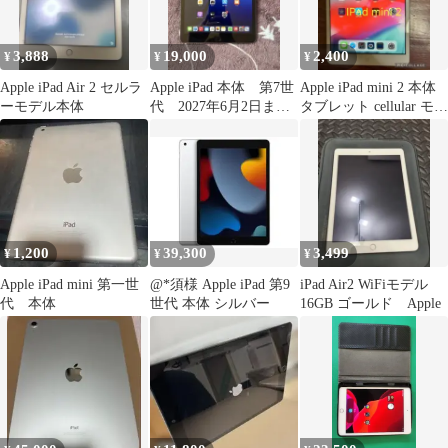
3,888
19,000
2,400
¥
¥
¥
Apple iPad Air 2 セルラ
Apple iPad 本体 第7世
Apple iPad mini 2 本体
ーモデル本体
代 2027年6月2日まで
タブレット cellular モデ
保証あり！
ル
1,200
39,300
3,499
¥
¥
¥
Apple iPad mini 第一世
@*須様 Apple iPad 第9
iPad Air2 WiFiモデル
代 本体
世代 本体 シルバー
16GB ゴールド Apple