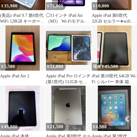
35,900
75,000
10,000
¥
¥
¥
(美品) iPad 9.7 第6世代
◯11インチ iPad Air
Apple iPad 第6世代
WiFi 128GB キーボード
（M3） Wi-Fiモデル
32GB セルラー➕wifi
付き
128GB
SIMフリー
5,580
51,800
45,500
¥
¥
現在 ¥
Apple iPad Air 2
Apple iPad Pro 11インチ
iPad 第10世代 64GB Wi-
(第1世代) 512GB セル
Fi シルバー 本体 箱付
ラー
き 美品
49,800
21,500
4,980
¥
¥
¥
Apple iPad 本体
Apple iPad 第8世代 セル
Apple iPad 第3世代