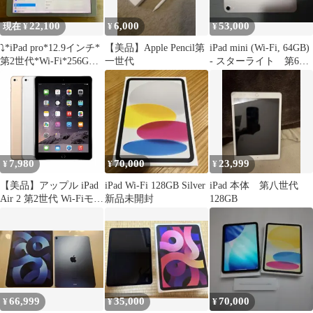
22,100
6,000
53,000
現在 ¥
¥
¥
⤵︎*iPad pro*12.9インチ*
【美品】Apple Pencil第
iPad mini (Wi-Fi, 64GB)
第2世代*Wi-Fi*256GB*
一世代
- スターライト 第6世
シルバー
代
7,980
70,000
23,999
¥
¥
¥
【美品】アップル iPad
iPad Wi-Fi 128GB Silver
iPad 本体 第八世代
Air 2 第2世代 Wi-Fiモデ
新品未開封
128GB
ル 32GB タブレット 動
作確認済み
66,999
35,000
70,000
¥
¥
¥