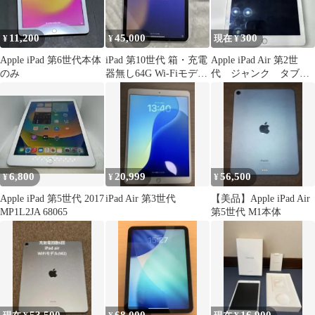
11,200
45,000
300
¥
¥
現在 ¥
Apple iPad 第6世代本体
iPad 第10世代 箱・充電
Apple iPad Air 第2世
のみ
器無し64G Wi-Fiモデル
代 ジャンク タブレ
初期化済
ット セルラー 箱無
6,800
20,999
56,500
¥
¥
¥
Apple iPad 第5世代 2017
iPad Air 第3世代
【美品】Apple iPad Air
MP1L2JA 68065
第5世代 M1本体