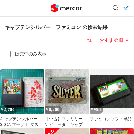
キャプテンシルバー ファミコン の検索結果
並び替え
販売中のみ表示
2,700
8,200
998
¥
¥
¥
キャプテンシルバー
【中古】ファミリーコ
ファミコンソフト単品
SEGA マークIII マスタ
ンピュータ キャプテ
ーシステム
ンシルバー