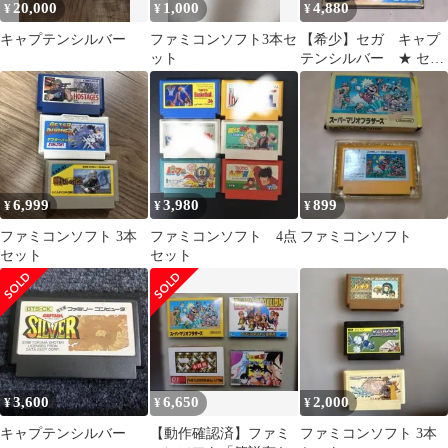
20,000
1,000
4,880
¥
¥
¥
キャプテンシルバー
ファミコンソフト3本セ
【希少】セガ キャプ
ット
テンシルバー ★ セ
ガ マーク3★
6,999
3,980
899
¥
¥
¥
ファミコンソフト 3本
ファミコンソフト 4点
ファミコンソフト
セット
セット
3,600
6,650
2,000
¥
¥
¥
キャプテンシルバー
【動作確認済】ファミ
ファミコンソフト 3本