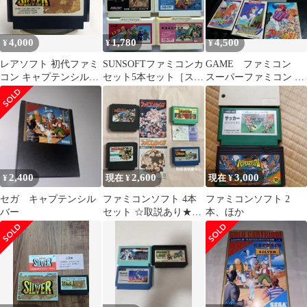
4,000
1,780
4,500
¥
¥
¥
レアソフト 初代ファミ
SUNSOFTファミコンカ
GAME ファミコン
コン キャプテンシルバ
セット5本セット［スー
スーパーファミコン ソ
ー レトロゲーム 中古美
パーアラビアン他］
フト １０本セット 当
品
時物 レア物
2,400
2,600
3,000
¥
現在 ¥
現在 ¥
セガ キャプテンシル
ファミコンソフト 4本
ファミコンソフト 2
バー
セット ☆取説あり★箱
本、ほか
なし・動作未確認