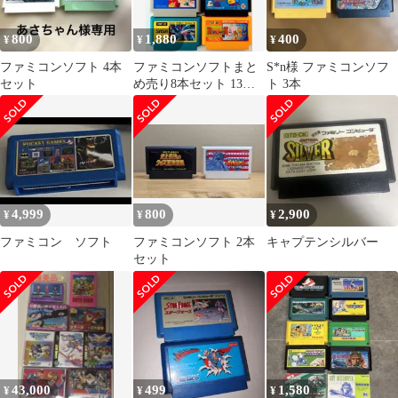
800
1,880
400
¥
¥
¥
ファミコンソフト 4本
ファミコンソフトまと
S*n様 ファミコンソフ
セット
め売り8本セット 13
ト 3本
シューティング・パズ
ルゲームセット
4,999
800
2,900
¥
¥
¥
ファミコン ソフト
ファミコンソフト 2本
キャプテンシルバー
セット
43,000
499
1,580
¥
¥
¥