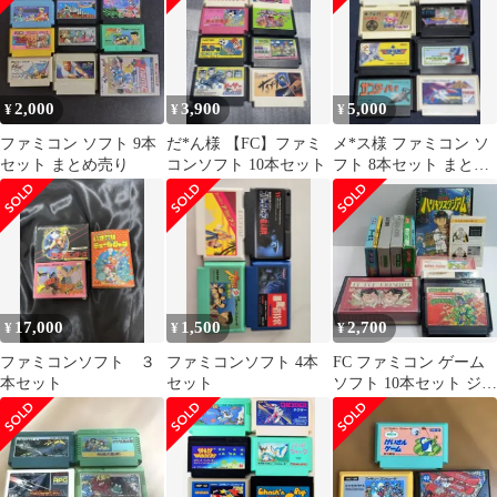
2,000
3,900
5,000
¥
¥
¥
ファミコン ソフト 9本
だ*ん様 【FC】ファミ
メ*ス様 ファミコン ソ
セット まとめ売り
コンソフト 10本セット
フト 8本セット まとめ
売り
17,000
1,500
2,700
¥
¥
¥
ファミコンソフト ３
ファミコンソフト 4本
FC ファミコン ゲーム
本セット
セット
ソフト 10本セット ジャ
ンク スーパーマリオ
USA他