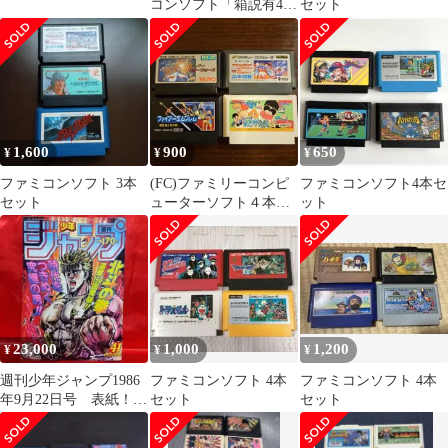
コンソフト「箱説有4本
セット
セット」
1,600
900
650
¥
¥
¥
ファミコンソフト 3本
(FC)ファミリーコンピ
ファミコンソフト4本セ
セット
ューターソフト４本セ
ット
ット⑩
23,000
1,000
1,200
¥
¥
¥
週刊少年ジャンプ1986
ファミコンソフト 4本
ファミコンソフト 4本
年9月22日号 表紙！北
セット
セット
斗の拳●最終話！サスケ
忍伝