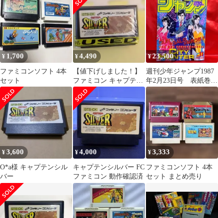
1,700
4,490
23,500
¥
¥
¥
ファミコンソフト 4本
【値下げしました！】
週刊少年ジャンプ1987
セット
ファミコン キャプテン
年2月23日号 表紙巻頭
シルバー
カラー！シティハンタ
ー●北条司
3,600
4,000
3,333
¥
¥
¥
O*a様 キャプテンシル
キャプテンシルバー FC
ファミコンソフト 4本
バー
ファミコン 動作確認済
セット まとめ売り