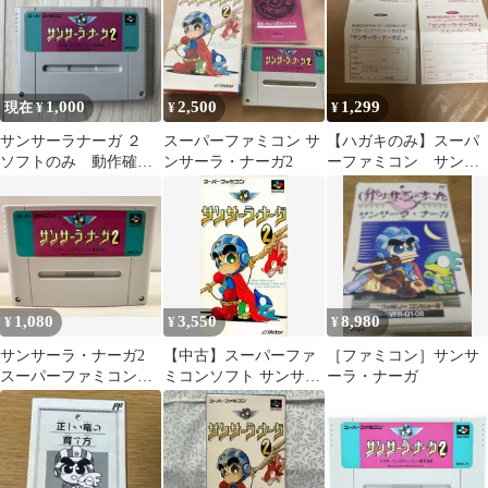
1,000
2,500
1,299
現在 ¥
¥
¥
サンサーラナーガ ２
スーパーファミコン サ
【ハガキのみ】スーパ
ソフトのみ 動作確認
ンサーラ・ナーガ2
ーファミコン サンサ
済み
ーラナーガ2
1,080
3,550
8,980
¥
¥
¥
サンサーラ・ナーガ2
【中古】スーパーファ
［ファミコン］サンサ
スーパーファミコン
ミコンソフト サンサー
ーラ・ナーガ
スーファミ SFC
ラナーガ2