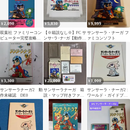
2,090
5,830
9,999
¥
¥
¥
双葉社 ファミリーコン
【※箱説なし※】FC サ
サンサーラ・ナーガ フ
ピューター完璧攻略シ
ンサｰラ･ナｰガ【動作確
ァミコンソフト
リーズ 84 ファミリーコ
認済】
ンピュータ サンサー
ラ・ナーガ 必勝攻略法
3,300
25,000
1,000
¥
¥
¥
サンサーラナーガ2 動
サンサーラナーガ 箱
サンサーラ・ナーガ2 :
作未確認 DE0
説・マップ付きファミ
ワールド・ガイドブッ
コンソフト
ク