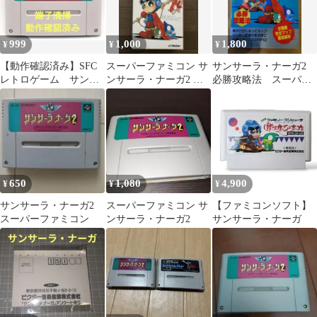
999
1,000
1,800
¥
¥
¥
【動作確認済み】SFC
スーパーファミコン サ
サンサーラ・ナーガ2
レトロゲーム サンサ
ンサーラ・ナーガ2 空
必勝攻略法 スーパー
ーラ・ナーガ2 キズ有
き箱
ファミコン攻略本
り
650
1,080
4,900
¥
¥
¥
サンサーラ・ナーガ2
スーパーファミコン サ
【ファミコンソフト】
スーパーファミコン
ンサーラ・ナーガ2
サンサーラ・ナーガ