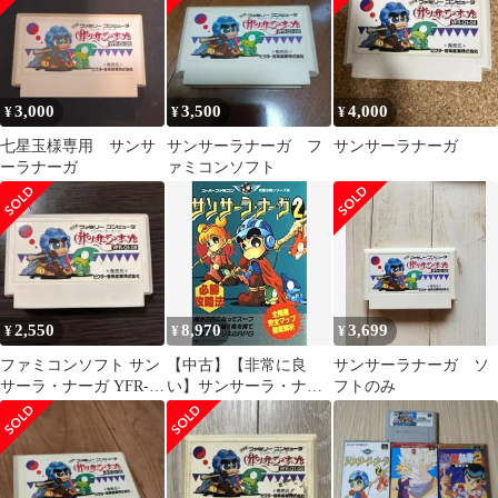
3,000
3,500
4,000
¥
¥
¥
七星玉様専用 サンサ
サンサーラナーガ フ
サンサーラナーガ
ーラナーガ
ァミコンソフト
2,550
8,970
3,699
¥
¥
¥
ファミコンソフト サン
【中古】【非常に良
サンサーラナーガ ソ
サーラ・ナーガ YFR-
い】サンサーラ・ナー
フトのみ
Q1-08
ガ2必勝攻略法 (スーパ
ーファミコン完璧攻略
シリーズ)