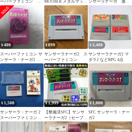
ーパーファミコン ソ
MOTHER メタルマック
ンサーラナーガ 激レ
フト 箱 説明書
ス サンサーラ・ナーガ
ア
まとめ売り
400
899
3,480
¥
¥
¥
スーパーファミコン サ
サンサーラナーガ2 ス
サンサーラナーガ2 マ
ンサーラ・ナーガ2 説
ーパーファミコン
ダラ2 などRPG 4点
明書
1,500
1,999
1,000
¥
¥
¥
サンサーラ・ナーガ 2
【整備済SFC】サンサ
SFC サンサーラ・ナー
スーパーファミコンソ
ーラナーガ2（セーブ機
ガ2
フト
能復活・一発起動）ス
ーパーファミコン