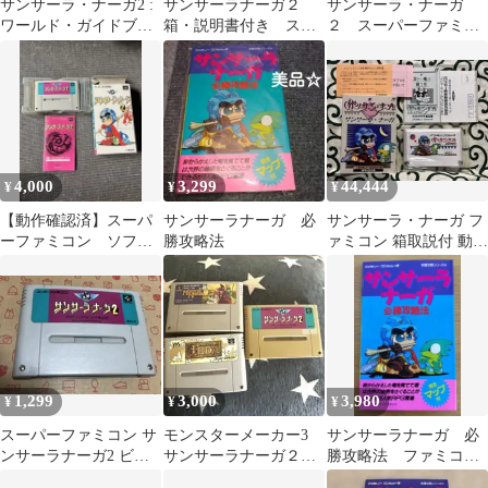
サンサーラ・ナーガ2 :
サンサーラナーガ２
サンサーラ・ナーガ
ワールド・ガイドブッ
箱・説明書付き スー
２ スーパーファミコ
ク 初版、キレイ、チ
パーファミコン
ン
ラシ付き
4,000
3,299
44,444
¥
¥
¥
【動作確認済】スーパ
サンサーラナーガ 必
サンサーラ・ナーガ フ
ーファミコン ソフ
勝攻略法
ァミコン 箱取説付 動作
ト サンサーラナーガ
確認済
２
1,299
3,000
3,980
¥
¥
¥
スーパーファミコン サ
モンスターメーカー3
サンサーラナーガ 必
ンサーラナーガ2 ビク
サンサーラナーガ２
勝攻略法 ファミコン
ター
フェーダ スーパーフ
攻略本