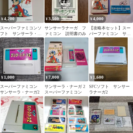
4,200
3,500
4,000
¥
¥
¥
スーパーファミコンソ
サンサーラナーガ フ
【攻略本セット】スー
フト サンサーラ・ナ
ァミコン 説明書のみ
パーファミコン サン
ーガ2
サーラ・ナーガ2/ワー
ルド・ガイドブック
1,000
7,000
1,600
¥
¥
¥
スーパーファミコン
サンサーラ・ナーガ 2
SFCソフト サンサー
サンサーラ・ナーガ2
スーパーファミコン
ラナーガ2