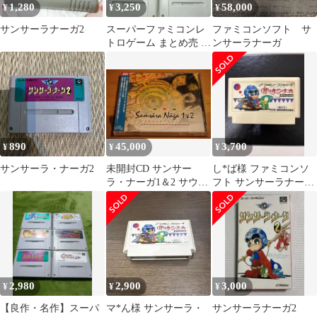
1,280
3,250
58,000
¥
¥
¥
サンサーラナーガ2
スーパーファミコンレ
ファミコンソフト サ
トロゲーム まとめ売 10
ンサーラナーガ
本
890
45,000
3,700
¥
¥
¥
サンサーラ・ナーガ2
未開封CD サンサー
し*ば様 ファミコンソ
ラ・ナーガ1＆2 サウン
フト サンサーラナーガ
ドトラックス
【FC】
2,980
2,900
3,000
¥
¥
¥
【良作・名作】スーパ
マ*ん様 サンサーラ・
サンサーラナーガ2