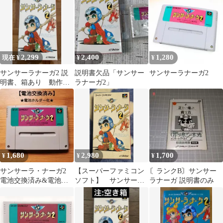
2,299
2,400
1,280
現在 ¥
¥
¥
サンサーラナーガ2 説
説明書欠品「サンサー
サンサーラナーガ2
明書、箱あり 動作確
ラナーガ2」
認済み
1,680
2,980
1,700
¥
¥
¥
サンサーラ・ナーガ2
【スーパーファミコン
〘ランクB〙サンサー
電池交換済み&電池ホ
ソフト】 サンサーラ
ラナーガ 説明書のみ
ルダー化 スーパーフ
ナーガ2
ァミコン