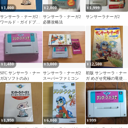
1,000
2,000
1,999
¥
¥
¥
サンサーラ・ナーガ2 :
サンサーラ・ナーガ2
サンサーラナーガ2
ワールド・ガイドブッ
必勝攻略法
ク
1,480
3,000
12,500
¥
¥
¥
SFC サンサーラ・ナー
サンサーラ・ナーガ2
初版 サンサーラ・ナー
ガ2(ソフトのみ)
スーパーファミコン
ガ めざせ究極の竜使
い ゲームブック 双葉
文庫 希少
1,950
6,800
999
¥
¥
¥