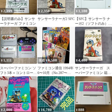
2,399
2,350
1,180
¥
¥
¥
【説明書のみ】サンサ
サンサーラナーガ2 SFC
【SFC】サンサーラ ナ
ーラナーガ ファミコン
ーガ2（ソフトのみ）
スーパーファミコン
1,111
6,500
4,400
¥
現在 ¥
¥
スーパーファミコン ソ
ファミコン通信 1994年
サンサーラナーガ ス
フト3本＋コントローラ
6〜10月（No.287〜
ーパーファミコン 箱あ
ー まとめ売り
306）16冊セット
り 取説あり
2,000
16,780
888
¥
¥
¥