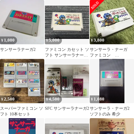
ーガ FC 【023-251222-
SH-08-min】
1,080
5,000
3,800
¥
¥
¥
サンサーラナーガ2
ファミコン カセット ソ
サンサーラ・ナーガ
フト サンサーラナーガ
ファミコン
FC （2）
FAMICOM FC
NINTENDO 任天堂
2,500
4,500
1,080
¥
¥
¥
スーパーファミコン ソ
SFC サンサーラナーガ2
サンサーラ・ナーガ2
フト 10本セット
ソフトのみ 希少