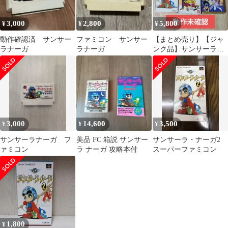
3,000
2,800
5,800
¥
¥
¥
動作確認済 サンサー
ファミコン サンサー
【まとめ売り】【ジャ
ラナーガ
ラナーガ
ンク品】サンサーラナ
ーガ2 等
3,000
14,600
3,500
¥
¥
¥
サンサーラナーガ フ
美品 FC 箱説 サンサー
サンサーラ・ナーガ2
ァミコン
ラ ナーガ 攻略本付
スーパーファミコン
1,800
¥