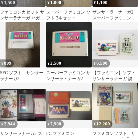
1,500
1,000
1,100
¥
¥
¥
ファミコンカセット サ
スーパーファミコン ソ
サンサーラ・ナーガ2
ンサーラナーガ ハガキ
フト 2本セット
スーパーファミコンソ
のみ
フト
899
2,500
6,500
¥
¥
¥
SFC ソフト サンサー
スーパーファミコン サ
【ファミコン】ソフト
ラナーガ2
ンサーラ・ナーガ2
サンサーラナーガ 説明
書有り
2,944
7,900
12,200
¥
¥
¥
サンサーラナーガ2 ス
FC ファミコン
ファミコンソフト サ