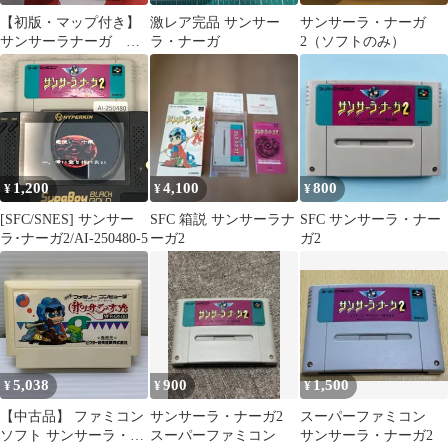
【初版・マップ付き】
激レア完品 サンサー
サンサーラ・ナーガ
サンサーラナーガ 必
ラ・ナーガ
2（ソフトのみ）
勝攻略法 ファミコン
攻略本
1,200
4,100
800
¥
¥
¥
[SFC/SNES] サンサー
SFC 箱説 サンサーラナ
SFC サンサーラ・ナー
ラ･ナーガ2/AI-250480-5
ーガ2
ガ2
5,038
900
1,500
¥
¥
¥
【中古品】 ファミコン
サンサーラ・ナーガ2
スーパーファミコン
ソフト サンサーラ・ナ
スーパーファミコン
サンサーラ・ナーガ2