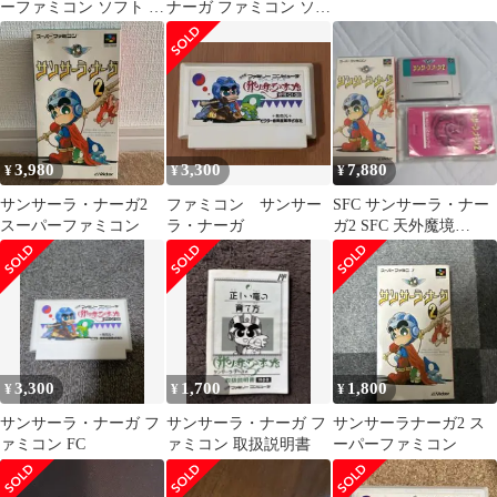
ーファミコン ソフト 6
ナーガ ファミコン ソフ
本セット まとめ売り
ト 動作ok
SFC
3,980
3,300
7,880
¥
¥
¥
サンサーラ・ナーガ2
ファミコン サンサー
SFC サンサーラ・ナー
スーパーファミコン
ラ・ナーガ
ガ2 SFC 天外魔境
ZERO
3,300
1,700
1,800
¥
¥
¥
サンサーラ・ナーガ フ
サンサーラ・ナーガ フ
サンサーラナーガ2 ス
ァミコン FC
ァミコン 取扱説明書
ーパーファミコン