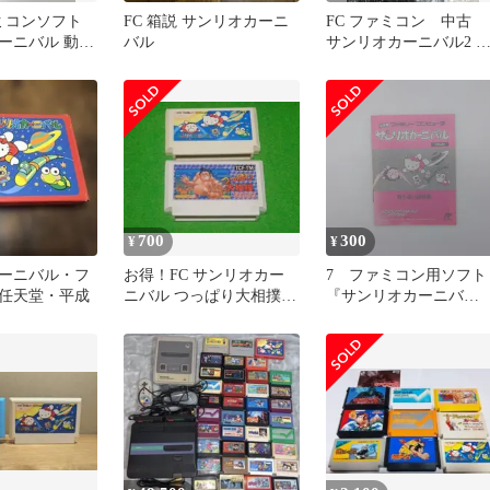
ァミコンソフト
FC 箱説 サンリオカーニ
FC ファミコン 中古
ーニバル 動作
バル
サンリオカーニバル2 
説付き
700
300
¥
¥
ーニバル・フ
お得！FC サンリオカー
7 ファミコン用ソフト
任天堂・平成
ニバル つっぱり大相撲 2
『サンリオカーニバ
本セット
ル』 取扱説明書