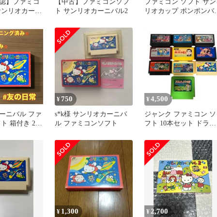
認】ファミコ
【中古】ファミコンソフ
ファミコン ソフト サン
サンリオカーニ
ト サンリオカーニバル2
リオカップ ポンポンバ
堂 カセットの
ー サンリオカーニバル
750
4,500
¥
¥
ーニバル ファ
s*k様 サンリオカーニバ
ジャンク ファミコン ソ
ト 箱付き 2-
ル ファミコンソフト
フト 10本セット ドラク
エ アトム他
1,300
2,700
¥
¥