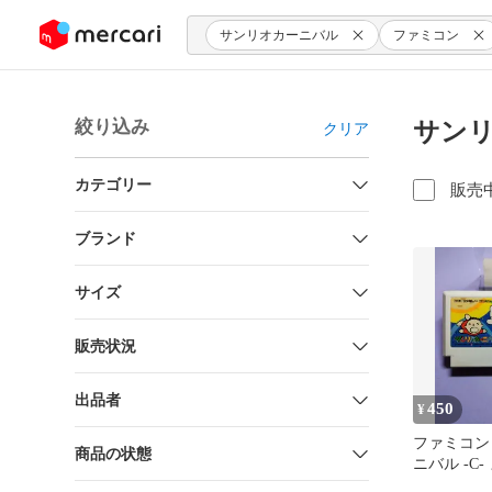
ンツにスキップ
サンリオカーニバル
ファミコン
絞り込み
サンリ
クリア
カテゴリー
販売
ブランド
サイズ
販売状況
出品者
450
¥
ファミコン
商品の状態
ニバル -C
歓迎