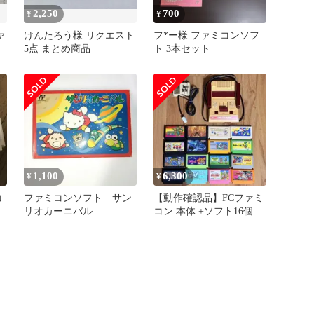
2,250
700
¥
¥
ァ
けんたろう様 リクエスト
フ*ー様 ファミコンソフ
5点 まとめ商品
ト 3本セット
1,100
6,300
¥
¥
コ
ファミコンソフト サン
【動作確認品】FCファミ
ニ
リオカーニバル
コン 本体 +ソフト16個 レ
トロゲーム