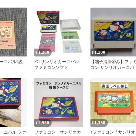
ル 1990年 キャラクタ
ーソフト
1,200
1,200
¥
¥
ーニバル2説
FC サンリオカーニバル
【端子清掃済み】ファ
ファミコンソフト
コン サンリオカーニバ
FC ソフト レトロゲー
2,950
1,350
¥
¥
ーニバル ファ
ファミコン サンリオカ
♪ファミコン「サンリオ