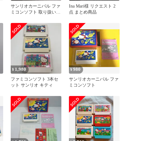
サンリオカーニバル ファ
Ina Mari様 リクエスト 2
箱
ミコンソフト 取り扱い説
点 まとめ商品
明書付き
1,980
980
¥
¥
ファミコンソフト 3本セ
サンリオカーニバル ファ
ット サンリオ キティ
ミコンソフト