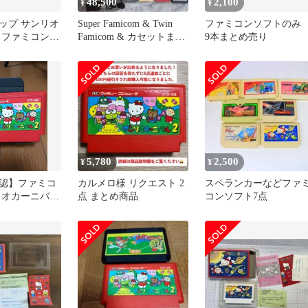
48,500
2,100
¥
¥
ップ サンリオ
Super Famicom & Twin
ファミコンソフトの
 ファミコンソ
Famicom & カセットまと
9本まとめ売り
ット
め売り
5,780
2,500
¥
¥
認】ファミコ
カルメロ様 リクエスト 2
スペランカーなどファ
リオカーニバル
点 まとめ商品
コンソフト7点