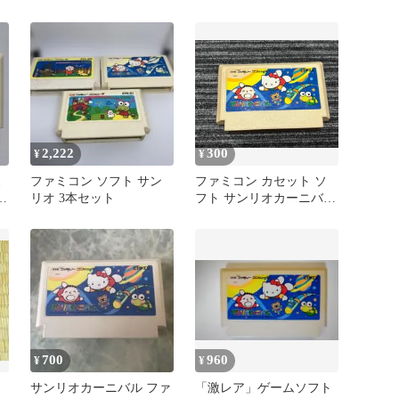
つき キャラクターソフト
2,222
300
¥
¥
ミ
ファミコン ソフト サン
ファミコン カセット ソ
ル
リオ 3本セット
フト サンリオカーニバル
ム
FC
700
960
¥
¥
サンリオカーニバル ファ
「激レア」ゲームソフト