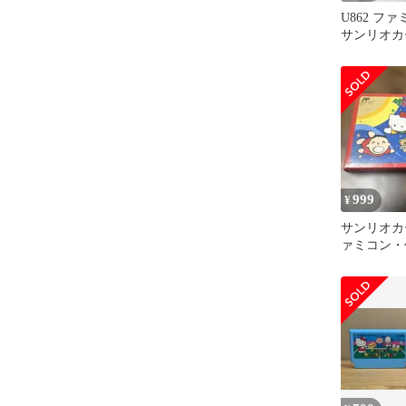
U862 フ
サンリオカ
未確認
999
¥
サンリオカ
ァミコン・