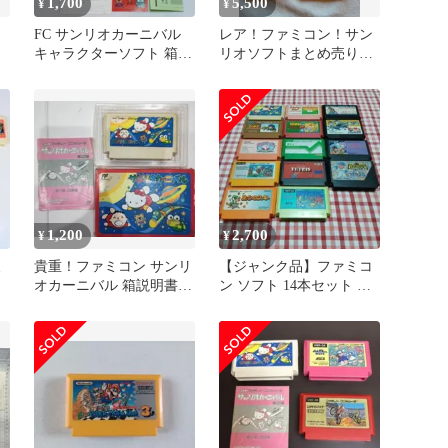
1,700
5,500
¥
¥
み
FC サンリオカーニバル
レア！ファミコン！サン
キャラクターソフト 箱説
リオソフトまとめ売り！
他付属品あり 動作確認済
ハローキティワールド
中古
カーニバル・2
1,200
2,700
¥
¥
ミ
貴重！ファミコン サンリ
【ジャンク品】ファミコ
オカーニバル 箱説明書つ
ン ソフト 14本セット ま
き キャラクターソフト
とめ売り