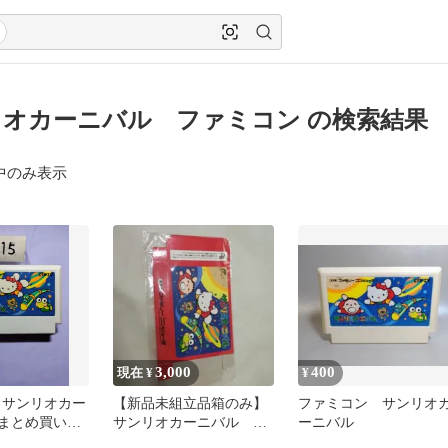
オカーニバル ファミコン の検索結果
中のみ表示
3,000
400
現在 ¥
¥
 サンリオカー
【新品未組立品箱のみ】
ファミコン サンリオ
- まとめ買い大
サンリオカーニバル フ
ーニバル
ァミコン