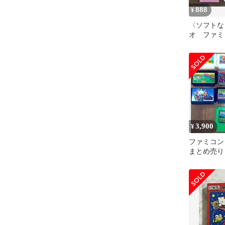
888
¥
〈ソフトな
オ ファ
空箱＆取扱
3,900
¥
ファミコンソ
まとめ売り