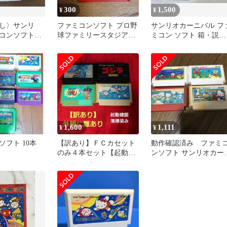
300
1,500
¥
¥
し〉サンリ
ファミコンソフト プロ野
サンリオカーニバル フ
ミコンソフト
球ファミリースタジアム
ミコン ソフト 箱・説明
説明書
87 サンリオカーニバル2
書付き
1,600
1,111
¥
¥
フト 10本
【訳あり】ＦＣカセット
動作確認済み ファミ
のみ４本セット【起動確
ンソフト サンリオカー
認・清掃済み】送料無料
バル 2 他