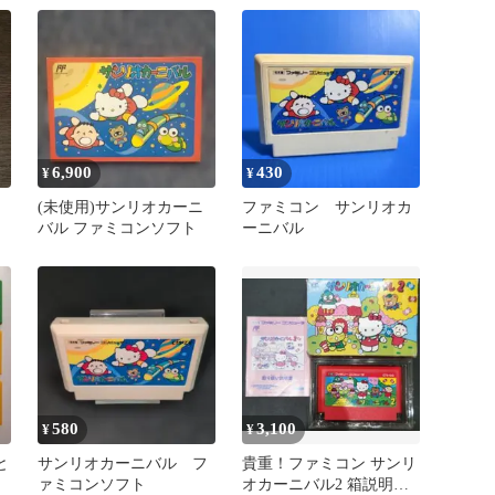
6,900
430
¥
¥
(未使用)サンリオカーニ
ファミコン サンリオカ
バル ファミコンソフト
ーニバル
580
3,100
¥
¥
と
サンリオカーニバル フ
貴重！ファミコン サンリ
ァミコンソフト
オカーニバル2 箱説明書