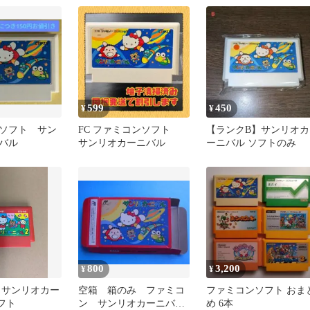
599
450
¥
¥
ソフト サン
FC ファミコンソフト
【ランクB】サンリオカ
バル
サンリオカーニバル
ーニバル ソフトのみ
800
3,200
¥
¥
 サンリオカー
空箱 箱のみ ファミコ
ファミコンソフト おま
フト
ン サンリオカーニバ
め 6本