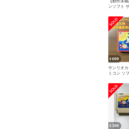
【動作未確
ンソフト 
バル 任天
み
600
¥
サンリオカ
ミコン ソフ
121
300
¥