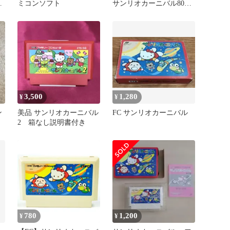
ト
ミコンソフト
サンリオカーニバル800
円
3,500
1,280
¥
¥
ン
美品 サンリオカーニバル
FC サンリオカーニバル
説
2 箱なし説明書付き
780
1,200
¥
¥