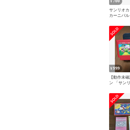
700
¥
サンリオカ
カーニバル
フト 2本セ
999
¥
【動作未確
ン 「サン
2」