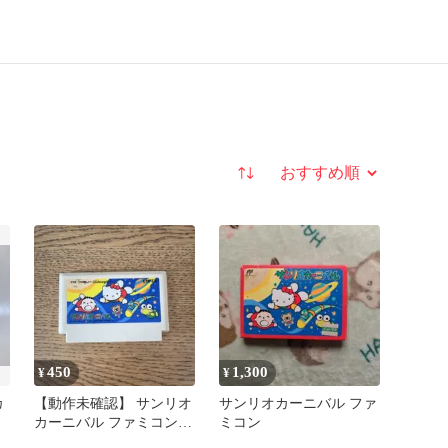
並び替え
450
1,300
¥
¥
カ
【動作未確認】 サンリオ
サンリオカーニバル ファ
カーニバル ファミコンソ
ミコン
フト