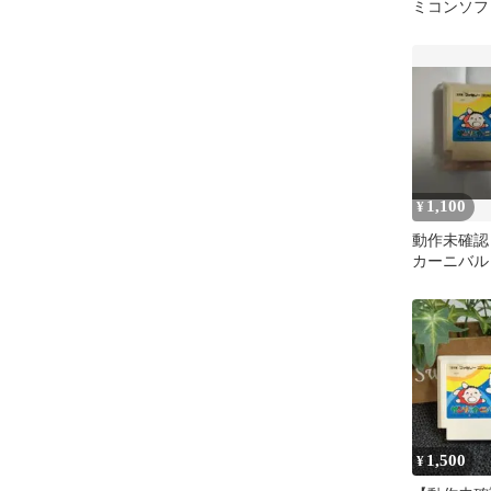
ミコンソフ
1,100
¥
動作未確認 
カーニバル
1,500
¥