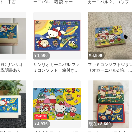
ト 中古
ーニバル 箱 説 ケース
カーニバル２」（ソフ
付
のみ）
1,500
3,800
¥
¥
FC サンリオ
サンリオカーニバル ファ
ファミコンソフト♡サ
 説明書あり
ミコンソフト 箱付き
リオカーニバル2 箱、
ミミあり
明書、ハガキ付き
5%OFF
4,936
8,600
¥
現在 ¥