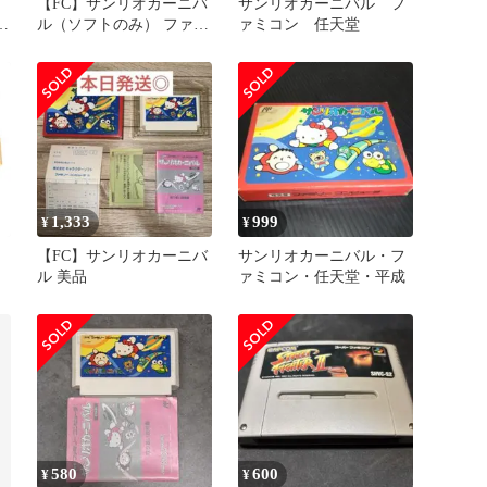
【FC】サンリオカーニバ
サンリオカーニバル フ
レ
ル（ソフトのみ） ファミ
ァミコン 任天堂
コン
1,333
999
¥
¥
【FC】サンリオカーニバ
サンリオカーニバル・フ
ル 美品
ァミコン・任天堂・平成
580
600
¥
¥