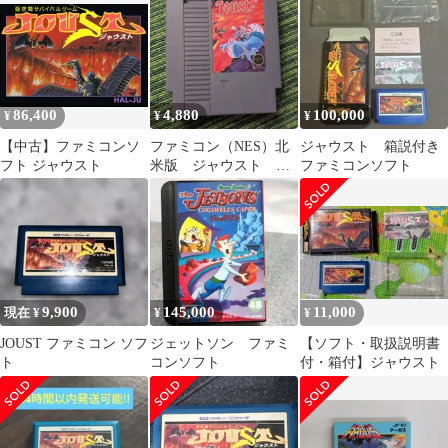
可
86,400
4,880
100,000
¥
¥
¥
【中古】ファミコンソ
ファミコン（NES）北
ジャウスト 箱説付き
フト ジャウスト
米版 ジャウスト
ファミコンソフト
joust
9,900
145,000
11,000
現在 ¥
¥
¥
JOUST ファミコン ソフ
ジェットソン ファミ
【ソフト・取扱説明書
ト
コンソフト
付・箱付】ジャウスト