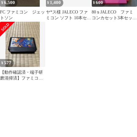
6,500
1,400
600
¥
¥
¥
FC ファミコン ジェッ
ヤ*ス様 JALECO ファ
80ｓJALECO ファミ
トソン
ミコン ソフト 10本セッ
コンカセット3本セッ
ト まとめ売り
ト 02.03.06. 当時物
577
¥
【動作確認済・端子研
磨清掃済】ファミコン
ソフト・クォース