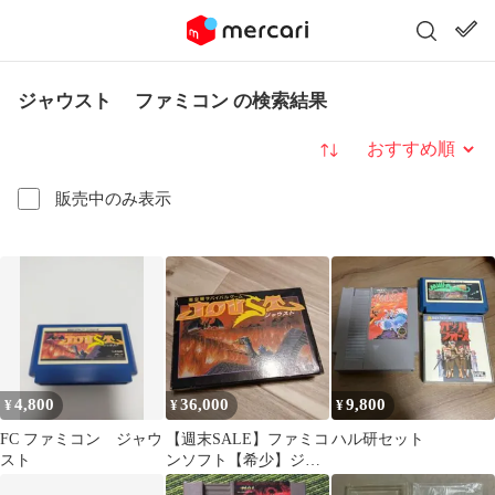
ジャウスト ファミコン の検索結果
並び替え
販売中のみ表示
4,800
36,000
9,800
¥
¥
¥
FC ファミコン ジャウ
【週末SALE】ファミコ
ハル研セット
スト
ンソフト【希少】ジャ
ウスト※追加値下げ不