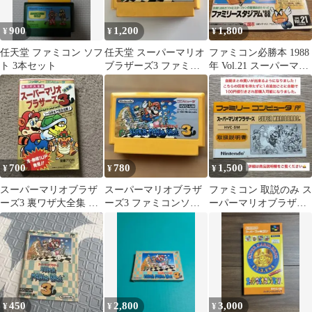
900
1,200
1,800
¥
¥
¥
任天堂 ファミコン ソフ
任天堂 スーパーマリオ
ファミコン必勝本 1988
ト 3本セット
ブラザーズ3 ファミコ
年 Vol.21 スーパーマリ
ンソフト
オブラザーズ3
700
780
1,500
¥
¥
¥
スーパーマリオブラザ
スーパーマリオブラザ
ファミコン 取説のみ ス
ーズ3 裏ワザ大全集 決
ーズ3 ファミコンソフ
ーパーマリオブラザー
定版
ト
ズ 後期 FFマーク
450
2,800
3,000
¥
¥
¥