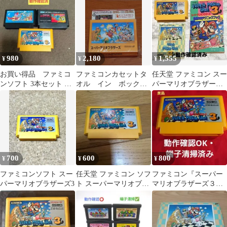
980
2,180
1,555
¥
¥
¥
お買い得品 ファミコ
ファミコンカセットタ
任天堂 ファミコン スー
ンソフト 3本セット マ
オル イン ボック
パーマリオブラザーズ3
リオ ドラゴンクエスト
ス スーパーマリオブ
ソフト 公式攻略本付き
ボンバーマン
ラザーズ
700
600
800
¥
¥
¥
ファミコンソフト スー
任天堂 ファミコン ソフ
ファミコン『スーパー
パーマリオブラザーズ3
ト スーパーマリオブラ
マリオブラザーズ３』
ザーズ3
動作確認・端子清掃済
み