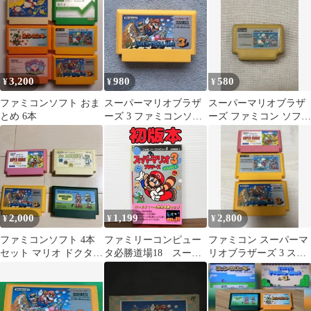
3,200
980
580
¥
¥
¥
ファミコンソフト おま
スーパーマリオブラザ
スーパーマリオブラザ
とめ 6本
ーズ 3 ファミコンソフ
ーズ ファミコン ソフト
ト ソフトのみ
型 ブリキ缶 ミニ
2,000
1,199
2,800
¥
¥
¥
ファミコンソフト 4本
ファミリーコンピュー
ファミコン スーパーマ
セット マリオ ドクター
タ必勝道場18 スーパ
リオブラザーズ 3 スー
マリオ
ーマリオブラザーズ3
パーマリオUSA 3本セ
PART1 コミックボン
ット
ボンスペシャル32
1988年発行 【初版 】