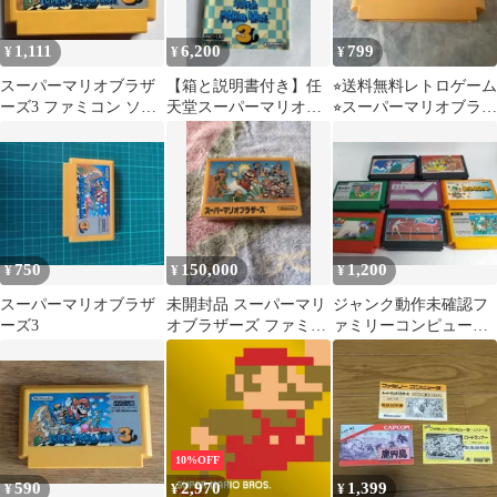
1,111
6,200
799
¥
¥
¥
スーパーマリオブラザ
【箱と説明書付き】任
⭐︎送料無料レトロゲーム
ーズ3 ファミコン ソフ
天堂スーパーマリオブ
⭐︎スーパーマリオブラザ
ト のみ任天堂 動作未
ラザーズ3 ファミコン
ーズ3 HVC-UM 日本製
確認
ソフト
750
150,000
1,200
¥
¥
¥
スーパーマリオブラザ
未開封品 スーパーマリ
ジャンク動作未確認フ
ーズ3
オブラザーズ ファミコ
ァミリーコンピュータ
ン ソフト美品
ファミコン ソフト 8本
セット
10%OFF
590
2,970
1,399
¥
¥
¥