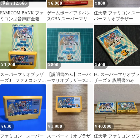
12,666
6,980
880
現在 ¥
¥
¥
FAMICOM BANK ファ
ゲームボーイアドバン
任天堂 ファミコン スー
ミコン型音声貯金箱 ス
スGBA スーパーマリオ
パーマリオブラザーズ3
ーパーマリオ3
ブラザーズ20周年記念
ソフト 裏ワザ大全集付
箱説付き任天堂
1,200
800
400
¥
¥
¥
スーパーマリオブラザ
【説明書のみ】スーパ
FC スーパーマリオブラ
ーズ3 ファミコンソフ
ーマリオブラザーズ3
ザーズ３ 説明書のみ
ト 取扱説明書
ファミコン
630
1,980
40,000
¥
¥
¥
ファミコン スーパー
スーパーマリオブラザ
任天堂 ファミコン ソフ