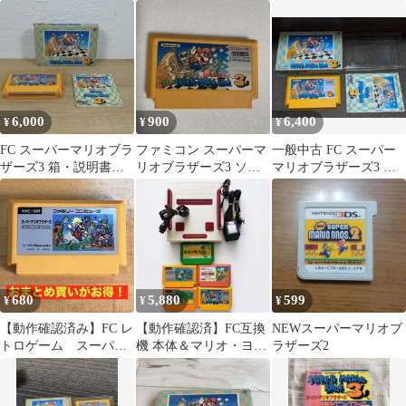
堂
すべてがわかる本 攻
G.S.M. サウンドトラッ
略本
ク CD
6,000
900
6,400
¥
¥
¥
FC スーパーマリオブラ
ファミコン スーパーマ
一般中古 FC スーパー
ザーズ3 箱・説明書付
リオブラザーズ3 ソフ
マリオブラザーズ3 フ
き ファミコン 動作未確
トのみ 動作確認済み
ァミコン
認
680
5,880
599
¥
¥
¥
【動作確認済み】FC レ
【動作確認済】FC互換
NEWスーパーマリオブ
トロゲーム スーパー
機 本体＆マリオ・ヨッ
ラザーズ2
マリオブラザーズ
シー名作ソフト5本