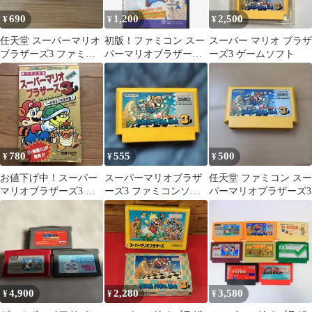
690
1,200
2,500
¥
¥
¥
任天堂 スーパーマリオ
初版！ファミコン スー
スーパー マリオ ブラザ
ブラザーズ3 ファミコ
パーマリオブラザーズ3
ーズ3 ゲームソフト
ン ソフト
完全攻略テクニックブ
ック4 徳間書店
780
555
500
¥
¥
¥
お値下げ中！スーパー
スーパーマリオブラザ
任天堂 ファミコン スー
マリオブラザーズ3 裏
ーズ3 ファミコンソフ
パーマリオブラザーズ3
ワザ大全集 決定版
ト
4,900
2,280
3,580
¥
¥
¥