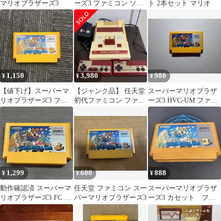
マリオブラザーズ3
ーズ3 ファミコン ソフ
ト 2本セット マリオ
ト
1,150
3,980
980
¥
¥
¥
【値下げ】スーパーマ
【ジャンク品】 任天堂
スーパーマリオブラザ
リオブラザーズ3 ファ
初代ファミコン ファミ
ーズ3 HVC-UM ファミ
ミコン ソフト
リーコンピュータ 本体
コン
ソフト7本
1,299
600
888
¥
¥
¥
動作確認済 スーパーマ
任天堂 ファミコン スー
スーパーマリオブラザ
リオブラザーズ3 FC 起
パーマリオブラザーズ3
ーズ3 カセット ファ
動難あり
ミコン レトロゲーム