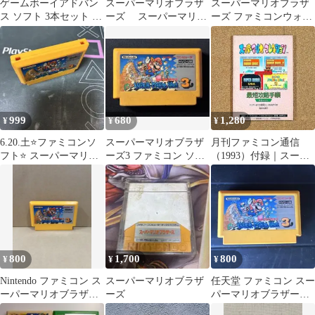
ゲームボーイアドバン
スーパーマリオブラザ
スーパーマリオブラザ
ス ソフト 3本セット ま
ーズ スーパーマリオ
ーズ ファミコンウォー
とめ売り ドラゴンボ
ブラザーズ3 2点セッ
ズなどファミコンソフ
ール マリオ
ト ファミコンソフト
ト8点
999
680
1,280
¥
¥
¥
6.20.土⭐️ファミコンソ
スーパーマリオブラザ
月刊ファミコン通信
フト⭐️ スーパーマリオ
ーズ3 ファミコン ソフ
（1993）付録｜スーパ
ブラザーズ3
ト
ーマリオコレクション
（68P）
800
1,700
800
¥
¥
¥
Nintendo ファミコン ス
スーパーマリオブラザ
任天堂 ファミコン スー
ーパーマリオブラザー
ーズ
パーマリオブラザーズ3
ズ3 カセット
本体