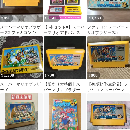
450
5,500
3,333
¥
¥
¥
スーパーマリオブラザ
【6本セット♥】スーパ
ファミコン スーパーマ
ーズ3 ファミコン ソフ
ーマリオアドバンス
リオブラザーズ3
ト
1,2,3,4/スーパーマリオ
1,2
1,580
780
800
¥
¥
¥
スーパーマリオブラザ
【訳あり大特価】スー
【初期動作確認済】フ
ーズ
パーマリオブラザーズ
ァミコン スーパーマリ
3 ファミコンソフト
オブラザーズ3 FC カセ
ットのみ