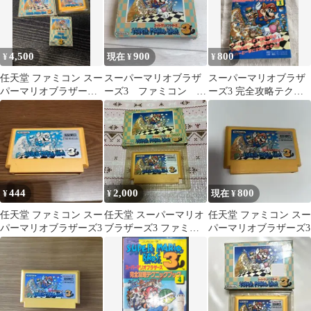
4,500
900
800
¥
現在 ¥
¥
任天堂 ファミコン スー
スーパーマリオブラザ
スーパーマリオブラザ
パーマリオブラザーズ3
ーズ3 ファミコン ソ
ーズ3 完全攻略テクニ
箱説付
フト 箱付き 説明書
ックブック 同梱割引
付き
有り
444
2,000
800
¥
¥
現在 ¥
任天堂 ファミコン スー
任天堂 スーパーマリオ
任天堂 ファミコン スー
パーマリオブラザーズ3
ブラザーズ3 ファミコ
パーマリオブラザーズ3
ンソフト