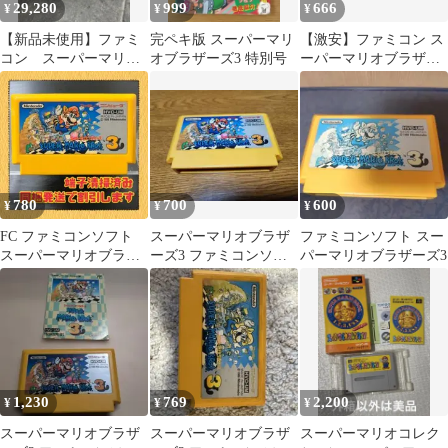
29,280
999
666
¥
¥
¥
【新品未使用】ファミ
完ペキ版 スーパーマリ
【激安】ファミコン ス
コン スーパーマリオ
オブラザーズ3 特別号
ーパーマリオブラザー
ブラザーズ3
ズ3 Nintendo レトロ 大
特価
780
700
600
¥
¥
¥
FC ファミコンソフト
スーパーマリオブラザ
ファミコンソフト スー
スーパーマリオブラザ
ーズ3 ファミコンソフ
パーマリオブラザーズ3
ーズ３
ト
1,230
769
2,200
¥
¥
¥
スーパーマリオブラザ
スーパーマリオブラザ
スーパーマリオコレク