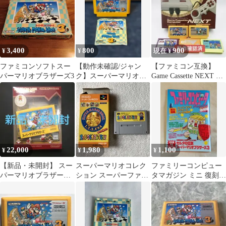
3,400
800
900
¥
¥
現在 ¥
ファミコンソフトスー
【動作未確認/ジャン
【ファミコン互換】
パーマリオブラザーズ3
ク】スーパーマリオブ
Game Cassette NEXT 本
ラザーズ3 取扱説明書
体＋ファミコンソフ5本
付き
22,000
1,980
1,100
¥
¥
¥
【新品・未開封】 スー
スーパーマリオコレク
ファミリーコンピュー
パーマリオブラザーズ
ション スーパーファミ
タマガジン ミニ 復刻版
ファミコンミニ 20年記
コン
(ファミマガ)
念バージョン