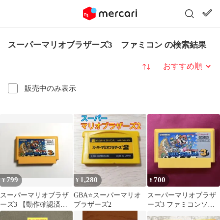
スーパーマリオブラザーズ3 ファミコン の検索結果
並び替え
販売中のみ表示
799
1,280
700
¥
¥
¥
スーパーマリオブラザ
GBA⭐スーパーマリオ
スーパーマリオブラザ
ーズ3 【動作確認済
ブラザーズ2
ーズ3 ファミコンソフ
み】ファミコン ソフト
ト