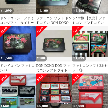
1,090
1,100
4,100
¥
¥
¥
ドンドコドン ファミ
ファミコン ソフト ドン
シ*ヤ様 【良品】ファ
コンソフト タイトー
ドコドン DON DOKO
ミコン ドンドコドン
DON
1,500
700
1,099
¥
¥
¥
ドンドコドン ファミコ
DON DOKO DON ファ
ファミコンソフト2本セ
ン FC
ミコンソフト タイトー
ット③
680
6,000
2,900
¥
¥
¥