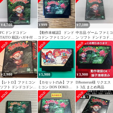
4,700
999
7,100
¥
¥
¥
FC ドンドコドン
【動作未確認】 ドンド
中古品 ゲーム ファミコ
TAITO 箱説ハガキ付 動
コドン ファミコンソフ
ン ソフト ドンドコドン
作確認済 中古
ト
箱説付き
2,980
5,980
3,900
¥
¥
¥
【レトロ】ファミコン
【カセットのみ】ファ
DJhomerun様 リクエス
ソフト ドンドコドン
ミコン DON DOKO
ト 3点 まとめ商品
DON DOKO DON タイ
DON2 ドンドコドン2
トー
TAITO タイトー FC