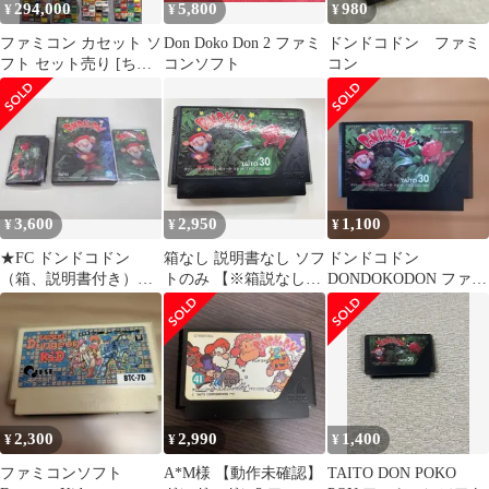
294,000
5,800
980
¥
¥
¥
ファミコン カセット ソ
Don Doko Don 2 ファミ
ドンドコドン ファミ
フト セット売り [ちょ
コンソフト
コン
うど500本]
3,600
2,950
1,100
¥
¥
¥
★FC ドンドコドン
箱なし 説明書なし ソフ
ドンドコドン
（箱、説明書付き）
トのみ 【※箱説なし
DONDOKODON ファミ
【起動検査済み】
※】ドンドコドン
コンソフト
2,300
2,990
1,400
¥
¥
¥
ファミコンソフト
A*M様 【動作未確認】
TAITO DON POKO