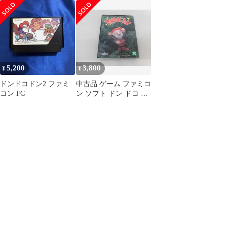
イ DOUGH BOY
フト
箱、説明書付き！
5,200
3,800
¥
¥
ドンドコドン2 ファミ
中古品 ゲーム ファミコ
コン FC
ン ソフト ドン ドコ ド
ン 箱付き