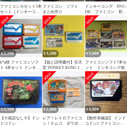
ファミコンカセット5本
ファミコン ソフト
ドンキーコング HVC-
セット［ドンキーコン
まとめ売り
DK ファミコン 初
グ他］
代 取説なし
2,100
3,200
3,000
¥
¥
¥
k*a様 ファミコンソフ
【箱と説明書付】任天
ファミコンソフト7本セ
ト 4本セット ドンキー
堂 DONKEY KONG JR
ット ドンキコング他
コング他
ファミコンソフト
2,580
2,000
4,800
¥
¥
¥
【※箱説なし※】ドン
レア！レトロファミコ
【動作未確認】 ドンド
ドコドン
ン！ケムコ ダウボー
コドン2 ファミコンソ