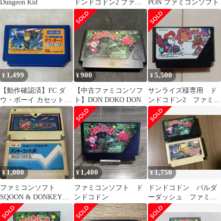
Dungeon Kid
ドンドコドン2 ファミ
PON ファミコンソフト
コンソフト
1,499
900
5,500
¥
¥
¥
【動作確認済】FC ダ
【中古ファミコンソフ
サンライズ様専用 ド
ウ・ボーイ カセット
ト】DON DOKO DON
ンドコドン2 ファミコ
KEMCO ケムコ ファミ
ン
コン
1,000
1,400
1,750
¥
¥
¥
ファミコンソフト
ファミコンソフト ド
ドンドコドン バルダ
SQOON & DONKEY
ンドコドン
ーダッシュ ファミコ
KONG JR.
ン メンテナンス済み