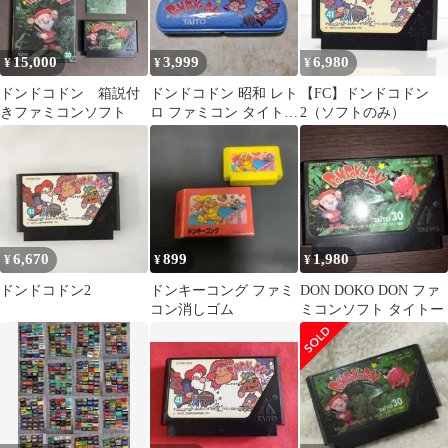
15,000
3,999
6,980
¥
¥
¥
ドンドコドン 箱説付
ドンドコドン 昭和 レト
【FC】ドンドコドン
きファミコンソフト
ロ ファミコン タイトー
2（ソフトのみ）
ペンケース 缶
6,670
899
1,980
¥
¥
¥
ドンドコドン2
ドンキーコング ファミ
DON DOKO DON ファ
コン消しゴム
ミコンソフト タイトー