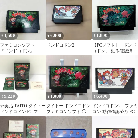
DoKo DoN
1,500
6,000
1,800
¥
¥
¥
ファミコンソフト
ドンドコドン2
【FCソフト】「ドンド
『ドンドコドン』
コドン」 動作確認済み
カートリッジのみ 外
箱・説明書欠品 ファミ
コン ファミリーコンピ
ュータ カセット
Nintendo 任天堂
9,220
1,800
6,490
¥
¥
¥
☆美品 TAITO タイトー
タイトー ドンドコドン
ドンドコドン2 ファミ
ドンドコドン FC ファ
ファミコンソフト ◯管
コン 動作確認済み FC
ミコン ゲームソフト
MS
TFC-DD-5900 ※長期保
管2400011577702