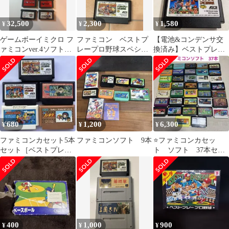
32,500
2,300
1,580
¥
¥
¥
ゲームボーイミクロ フ
ファミコン ベストプ
【電池&コンデンサ交
ァミコンver.4ソフト、
レープロ野球スペシャ
換済み】ベストプレー
充電ケーブル付
ル&ベストプレープロ
プロ野球90 ファミコン
野球II 2本セット
680
1,200
6,300
¥
¥
¥
ファミコンカセット5本
ファミコンソフト 9本
⭐️ファミコンカセッ
セット［ベストプレー
ト ソフト 37本セッ
プロ野球Ⅱ他］
ト まとめ売り
400
1,000
900
¥
¥
¥