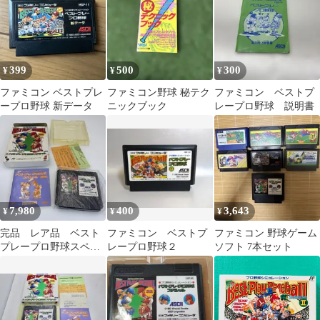
ファミリーコンピュー
タ
399
500
300
¥
¥
¥
ファミコン ベストプレ
ファミコン野球 秘テク
ファミコン ベストプ
ープロ野球 新データ
ニックブック
レープロ野球 説明書
7,980
400
3,643
¥
¥
¥
完品 レア品 ベスト
ファミコン ベストプ
ファミコン 野球ゲーム
プレープロ野球スペシ
レープロ野球２
ソフト 7本セット
ャル ファミコンソフ
ト