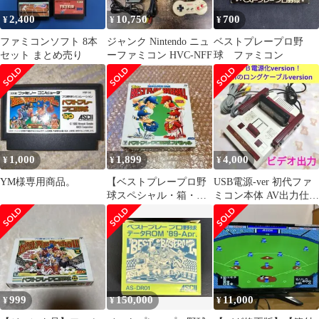
2,400
10,750
700
¥
¥
¥
ファミコンソフト 8本
ジャンク Nintendo ニュ
ベストプレープロ野
セット まとめ売り
ーファミコン HVC-NFF
球 ファミコン
1,000
1,899
4,000
¥
¥
¥
YM様専用商品。
【ベストプレープロ野
USB電源-ver 初代ファ
球スペシャル・箱・取
ミコン本体 AV出力仕様
扱説明書付きセット・
プロ野球付きです～。
Famicom】
999
150,000
11,000
¥
¥
¥