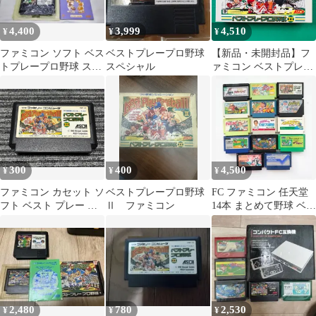
4,400
3,999
4,510
¥
¥
¥
ファミコン ソフト ベス
ベストプレープロ野球
【新品・未開封品】フ
トプレープロ野球 スペ
スペシャル
ァミコン ベストプレー
シャル 元箱 説明書有り
プロ野球II ASCII アス
キー FC
300
400
4,500
¥
¥
¥
ファミコン カセット ソ
ベストプレープロ野球
FC ファミコン 任天堂
フト ベスト プレー プ
Ⅱ ファミコン
14本 まとめて野球 ベー
ロ野球2 FC
スボール 昭和レトロ
2,480
780
2,530
¥
¥
¥