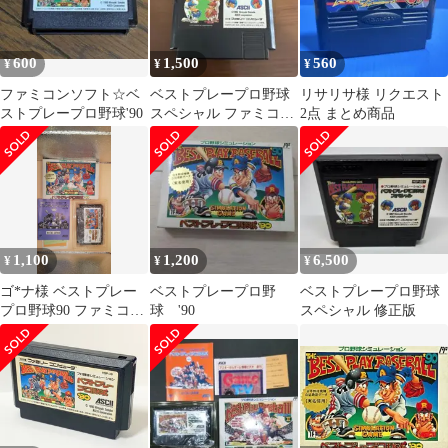
600
1,500
560
¥
¥
¥
ファミコンソフト☆ベ
ベストプレープロ野球
リサリサ様 リクエスト
ストプレープロ野球'90
スペシャル ファミコン
2点 まとめ商品
ソフト
1,100
1,200
6,500
¥
¥
¥
ゴ*ナ様 ベストプレー
ベストプレープロ野
ベストプレープロ野球
プロ野球90 ファミコン
球 '90
スペシャル 修正版
箱説あり