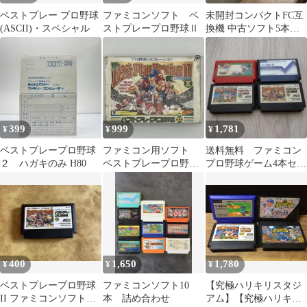
ベストプレー プロ野球
ファミコンソフト ベ
未開封コンパクトFC互
(ASCII)・スペシャル
ストプレープロ野球Ⅱ
換機 中古ソフト5本セ
ット
399
999
1,781
¥
¥
¥
ベストプレープロ野球
ファミコン用ソフト
送料無料 ファミコン
２ ハガキのみ H80
ベストプレープロ野球
プロ野球ゲーム4本セッ
Ⅱ
ト ファミコン
400
1,650
1,780
¥
¥
¥
ベストプレープロ野球
ファミコンソフト10
【究極ハリキリスタジ
II ファミコンソフト
本 詰め合わせ
アム】【究極ハリキリ