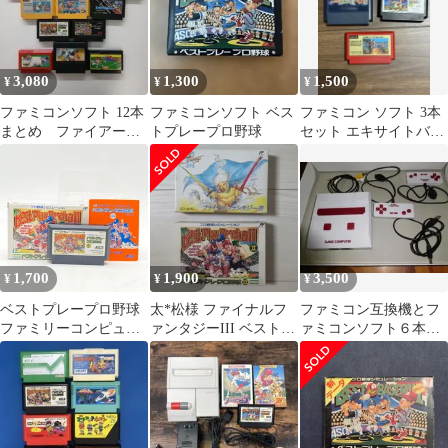
3,080
1,300
1,500
¥
¥
¥
ファミコンソフト 12本
ファミコンソフト ベス
ファミコン ソフト 3本
まとめ ファイアーエ
トプレープロ野球
セット エキサイトバイ
ムブレム など ファミ
ク他
コン用ソフト
1,700
1,900
3,500
¥
¥
¥
ベストプレープロ野球
太*松様 ファイナルフ
ファミコン互換機とフ
ファミリーコンピュー
ァンタジーIII ベストプ
ァミコンソフト６本セ
タ ソフト 起動OK 箱・
レープロ野球Ⅱ
ット（箱なし） 送料
説明書付き カセット フ
込み
ァミコン