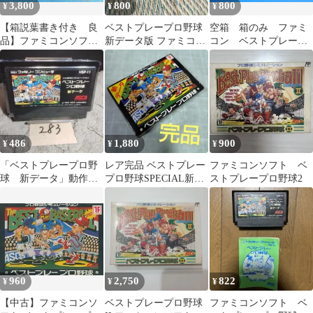
3,800
800
800
¥
¥
¥
【箱説葉書き付き 良
ベストプレープロ野球
空箱 箱のみ ファミ
品】ファミコンソフ
新データ版 ファミコン
コン ベストプレープ
ト ベストプレープロ
ソフト アスキー
ロ野球 1988年 アス
野球Ⅱ
キー
486
1,880
900
¥
¥
¥
「ベストプレープロ野
レア完品 ベストプレー
ファミコンソフト ベ
球 新データ」動作確
プロ野球SPECIAL新デ
ストプレープロ野球2
認済！ファミコンソフ
ータ
ト
960
2,750
822
¥
¥
¥
【中古】ファミコンソ
ベストプレープロ野球
ファミコンソフト ベ