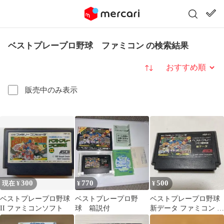
ベストプレープロ野球 ファミコン の検索結果
並び替え
販売中のみ表示
300
770
500
現在 ¥
¥
¥
ベストプレープロ野球
ベストプレープロ野
ベストプレープロ野球
II ファミコンソフト
球 箱説付
新データ ファミコン ソ
フト