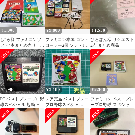
1,000
9,800
1,550
¥
¥
¥
し*ら様 ファミコンソ
ファミコン本体 コント
ひろぽん様 リクエスト
フト4本まとめ売り 箱
ローラー2個 ソフト11
2点 まとめ商品
説付き
本付
1,980
5,180
2,300
¥
¥
¥
FC ベストプレープロ野
レア完品 ベストプレー
ファミコン ベストプレ
球スペシャル 起動正常
プロ野球スペシャル
ープロ野球 スペシャル
状態良好
ASCII 箱説付き FCソフ
ト