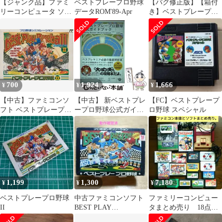
【ジャンク品】ファミ
ベストプレープロ野球
【バグ修正版】【箱付
リーコンピュータ ソフ
データROM'89-Apr
き】ベストプレープロ
ト ベストプレープロ野
野球スペシャル ファミ
球2
コンソフト
700
1,924
1,666
¥
¥
¥
【中古】ファミコンソ
【中古】 新ベストプレ
【FC】ベストプレープ
フト ベストプレープロ
ープロ野球公式ガイド
ロ野球 スペシャル
野球II
ブック / ファミ通、フ
ァミコン通信編集部 /
エンターブレイン
1,199
1,300
7,180
¥
¥
¥
ベストプレープロ野球
中古ファミコンソフト
ファミリーコンピュー
II
BEST PLAY
タまとめ売り 18点ま
BASEBALL ファミコン
とめ売り