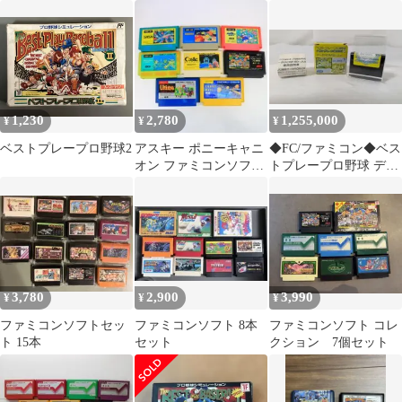
任天堂
スタジアム 平成元年
版】【ベストプレープ
ロ野球 '90】【ベースボ
ール】mJJ179 ● ★
1,230
2,780
1,255,000
¥
¥
¥
ベストプレープロ野球2
アスキー ポニーキャニ
◆FC/ファミコン◆ベス
オン ファミコンソフト
トプレープロ野球 デー
8点
タROM '90-Jun.◆
3,780
2,900
3,990
¥
¥
¥
ファミコンソフトセッ
ファミコンソフト 8本
ファミコンソフト コレ
ト 15本
セット
クション 7個セット