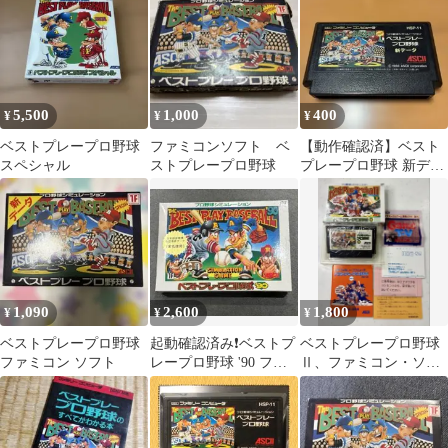
5,500
1,000
400
¥
¥
¥
ベストプレープロ野球
ファミコンソフト ベ
【動作確認済】ベスト
スペシャル
ストプレープロ野球
プレープロ野球 新デー
タ ファミコンソフト
1,090
2,600
1,800
¥
¥
¥
ベストプレープロ野球
起動確認済み❗️ベストプ
ベストプレープロ野球
ファミコン ソフト
レープロ野球 '90 ファ
Ⅱ、ファミコン・ソフ
ミコンソフト
ト、箱・取扱説明書・
ケース・ハガキ付