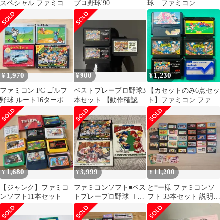
スペシャル ファミコン
プロ野球'90
球 ファミコン
ソフト 中古
1,970
900
1,230
¥
¥
¥
ファミコン FC ゴルフ
ベストプレープロ野球3
【カセットのみ6点セッ
野球 ルート16ターボ 任
本セット 【動作確認
ト】ファミコン ファミ
天堂 まとめ 4本セット
済】 ファミコン
スタ'89 開幕版!! プロ野
球ファミリースタジア
ム'88 究極ハリキリスタ
ジアム 究極ハリキリス
タジアム'88選手新デー
タバージョン ベストプ
レープロ野球 ベースボ
1,680
3,999
11,200
¥
¥
¥
ール FC
【ジャンク】ファミコ
ファミコンソフト◾️ベス
と*ー様 ​ファミコンソ
ンソフト11本セット
トプレープロ野球 Ⅰ・
フト 33本セット 説明書
Ⅱ・スペシャル◾️箱、取
付（マリオ・ドラク
説など付属
エ・ドラゴン