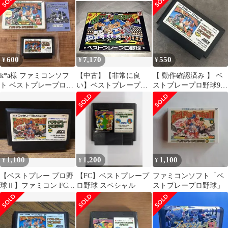
用ソフト
600
7,170
550
¥
¥
¥
k*a様 ファミコンソフ
【中古】【非常に良
【 動作確認済み 】 ベ
ト ベストプレープロ野
い】ベストプレープロ
ストプレープロ野球90
球'90 プロ野球シミュレ
野球 p706p5g
アスキー ファミコンソ
ーション
フト
1,100
1,200
1,100
¥
¥
¥
【ベストプレー プロ野
【FC】ベストプレープ
ファミコンソフト「ベ
球Ⅱ】ファミコン FC
ロ野球 スペシャル
ストプレープロ野球」
ソフト mJJ105 ● ★