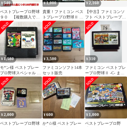
540
1,000
2,160
¥
¥
¥
ベストプレープロ野球
貴重！ファミコン ベス
【中古】ファミコンソ
９０ 【複数購入で値
トプレープロ野球Ⅱ 箱
フト ベストプレープロ
引き希望の方は購入前
説明書つき アスキー
野球’90
に質問でコメントくだ
さい】【ファミコン】
【箱説なし】
1,580
3,500
310
¥
¥
¥
モ*ン様 ベストプレー
ファミコンソフト14本
ファミコン ベストプレ
プロ野球スペシャル フ
セット販売
ープロ野球Ⅱ -C- まと
ァミコン ソフト
め買い大歓迎
2,000
600
1,000
¥
¥
¥
ベストプレープロ野球
か*☆様 ベストプレー
ベストプレープロ野