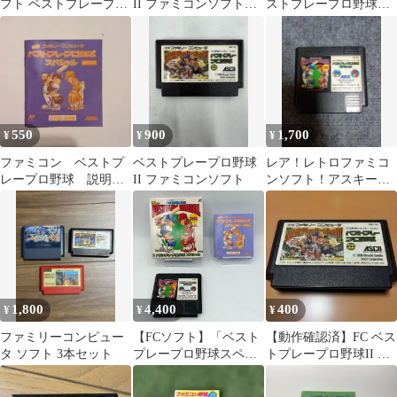
フト ベストプレープロ
II ファミコンソフト
ストプレープロ野球
野球
新品未使用未開封
新データ
550
900
1,700
¥
¥
¥
ファミコン ベストプ
ベストプレープロ野球
レア！レトロファミコ
レープロ野球 説明書
II ファミコンソフト
ンソフト！アスキー
のみ
ベストプレープロ野球
スペシャル
1,800
4,400
400
¥
¥
¥
ファミリーコンピュー
【FCソフト】「ベスト
【動作確認済】FC ベス
タ ソフト 3本セット
プレープロ野球スペシ
トプレープロ野球II カ
ャル」 外箱・説明書付
セットのみ
き 動作品 ファミコン