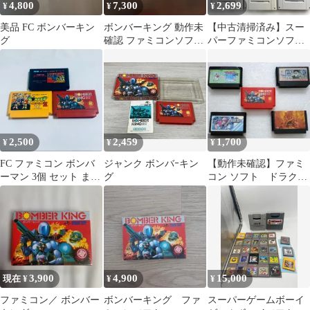
4,800
7,300
2,699
¥
¥
¥
美品 FC ボンバーキン
ボンバーキング 動作未
【中古清掃済み】スー
グ
確認 ファミコンソフト
パーファミコンソフト
ハドソン
12本まとめ売り
2,500
2,459
1,700
¥
¥
¥
FC ファミコン ボンバ
ジャンク ボンバｰキン
【動作未確認】ファミ
ーマン 3個 セット まと
グ
コン ソフト ドラクエ
め 起動確認済 6100351
３他４点
3,900
4,900
15,000
現在 ¥
¥
¥
ファミコン／ ボンバー
ボンバーキング ファ
スーパーゲームボーイ