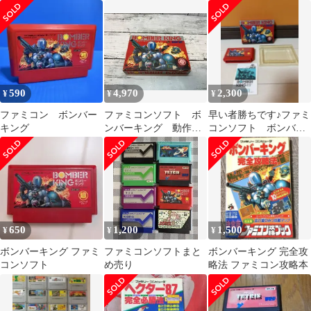
6本付き
590
4,970
2,300
¥
¥
¥
ファミコン ボンバー
ファミコンソフト ボ
早い者勝ちです♪ファミ
キング
ンバーキング 動作確
コンソフト ボンバー
認済み
キング動作確認済み
取説付きです♪
650
1,200
1,500
¥
¥
¥
ボンバーキング ファミ
ファミコンソフトまと
ボンバーキング 完全攻
コンソフト
め売り
略法 ファミコン攻略本