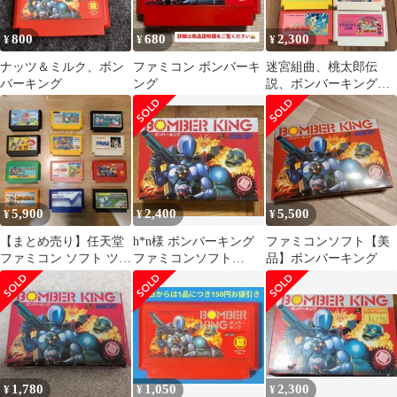
800
680
2,300
¥
¥
¥
ナッツ＆ミルク、ボン
ファミコン ボンバーキ
迷宮組曲、桃太郎伝
バーキング
ング
説、ボンバーキングな
ど ファミコン ハド
ソン８本セット 箱説
なし
5,900
2,400
5,500
¥
¥
¥
【まとめ売り】任天堂
h*n様 ボンバーキング
ファミコンソフト【美
ファミコン ソフト ツイ
ファミコンソフト
品】ボンバーキング
ンビー、モグラー、マ
Nintendo 動作確認済み
リオ 他
1,780
1,050
2,300
¥
¥
¥