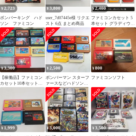
2,723
3,800
2,400
¥
¥
¥
ボンバーキング ハド
user_7d07445e様 リクエ
ファミコンカセット 5
ソン ファミコン
スト 6点 まとめ商品
本セット グラディウス
ボンバーマン 他
3,300
2,500
800
¥
¥
¥
【稼働品】ファミコン
ボンバーマン スターフ
ファミコンソフト
カセット10本セット
ァースなどハドソン作
NINTENDO レトロゲー
品 8本
ム
1,999
3,000
3,500
¥
¥
¥