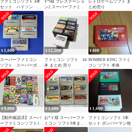
ファミコンソフト 4本
Y*i様 プレステーショ
レトロゲームソフト ま
セット ハドソン ボ
ン2.スーパーファミコ
とめ売り
ンバーマン バグって
ン、ゲームキューブソ
ハニーなど
フトまとめ売り
1,000
12,200
400
¥
¥
¥
スーパーファミコン
ファミコン ソフト 44
BOMBER KING ファミ
ソフト スーパーボン
本 まとめ 売り
コン ソフト 本体
バーマン5のみ
9,000
1,600
1,600
¥
¥
¥
【動作確認済】スーパ
お*イ様 スーパーファ
ファミコンソフト 3本
ーファミコンソフト18
ミコン ソフト9本まと
セット ボンバーマン他
本まとめ売り
め売り