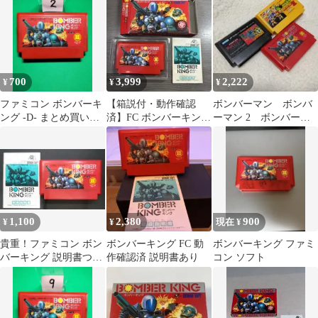
ボンバーキング
HUDSON ハドソン FC
700
3,999
2,222
¥
¥
¥
ファミコン ボンバーキ
【箱説付・動作確認
ボンバーマン ボンバ
ング -D- まとめ買い大
済】FC ボンバーキング
ーマン 2 ボンバーキ
歓迎
ハドソン ファミコンソ
ング ファミコン
フト
1,100
2,380
900
¥
¥
現在 ¥
貴重！ファミコン ボン
ボンバーキング FC 動
ボンバーキング ファミ
バーキング 説明書つき
作確認済 説明書あり
コン ソフト
HUDSON