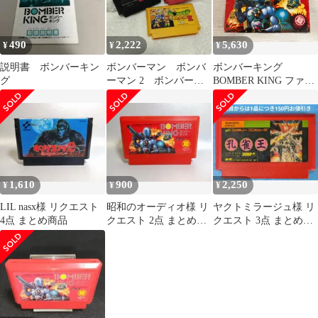
490
2,222
5,630
¥
¥
¥
説明書 ボンバーキン
ボンバーマン ボンバ
ボンバーキング
グ
ーマン 2 ボンバーキ
BOMBER KING ファミ
ング ファミコン
リーコンピュータ ファ
ミコン HUDSON SOFT
動作未確認
1,610
900
2,250
¥
¥
¥
LIL nasx様 リクエスト
昭和のオーディオ様 リ
ヤクトミラージュ様 リ
4点 まとめ商品
クエスト 2点 まとめ商
クエスト 3点 まとめ商
品
品