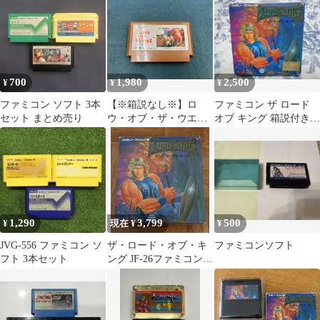
700
1,980
2,500
¥
¥
¥
ファミコン ソフト 3本
【※箱説なし※】ロ
ファミコン ザ ロード
セット まとめ売り
ウ・オブ・ザ・ウエス
オブ キング 箱説付き
ト
動作可能
1,290
3,799
500
¥
現在 ¥
¥
￼JVG-556 ファミコン ソ
ザ・ロード・オブ・キ
ファミコンソフト
フト 3本セット
ング JF-26ファミコン
動作確認済み