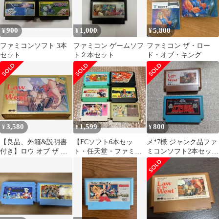
900
1,000
5,800
¥
¥
¥
ファミコンソフト 3本
ファミコン ゲームソフ
ファミコン ザ・ロー
セット
ト２本セット
ド・オブ・キング
3,580
1,599
800
¥
¥
¥
【良品、外箱&説明書
【FCソフト6本セッ
メ*7様 ジャンク品ファ
付き】ロウ オブ ザ ウ
ト・任天堂・ファミコ
ミコンソフト2本セット
エスト 西部の掟 ファミ
ン】wow
ロウオブザウエスト西
コン FC
部の掟ガチャ