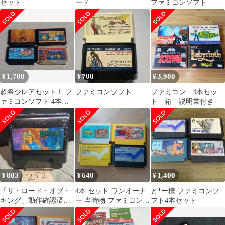
セット
ード
ファミコンソフト
1,700
700
3,980
¥
¥
¥
超希少レアセット！ フ
ファミコンソフト
ファミコン 4本セッ
ァミコンソフト 4本セ
ト 箱 説明書付き
ット
883
640
1,400
¥
¥
¥
「ザ・ロード・オブ・
4本 セット ワンオーナ
と*ー様 ファミコンソ
キング」動作確認済！
ー 当時物 ファミコンソ
フト4本セット
ファミコンソフト
フト 箱説無