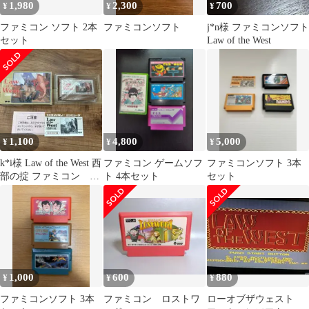
1,980
2,300
700
¥
¥
¥
ファミコン ソフト 2本
ファミコンソフト
j*n様 ファミコンソフト
セット
Law of the West
1,100
4,800
5,000
¥
¥
¥
k*i様 Law of the West 西
ファミコン ゲームソフ
ファミコンソフト 3本
部の掟 ファミコン ソ
ト 4本セット
セット
フト ローオブ
1,000
600
880
¥
¥
¥
ファミコンソフト 3本
ファミコン ロストワ
ローオブザウェスト