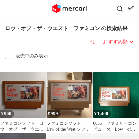
ロウ・オブ・ザ・ウエスト ファミコン の検索結果
並び替え
販売中のみ表示
900
999
1,400
¥
¥
¥
ファミコンソフト ロ
ファミコンソフト
6636 ファミリーコン
ウ オブ ザ ウエス
Law of the West ソフト
ピュータ Low of
ト
のみ 中古
the West【中古】