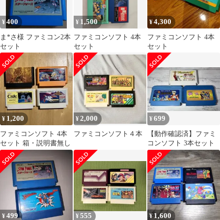
400
1,500
4,300
¥
¥
¥
ま*さ様 ファミコン2本
ファミコンソフト 4本
ファミコンソフト 4本
セット
セット
セット
1,200
2,000
699
¥
¥
¥
ファミコンソフト 4本
ファミコンソフト４本
【動作確認済】ファミ
セット 箱・説明書無し
コンソフト 3本セット
499
555
1,600
¥
¥
¥