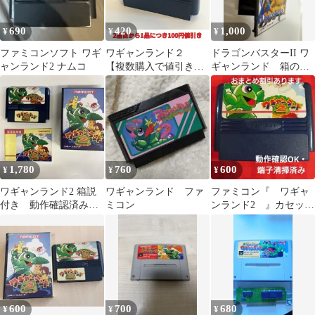
690
420
1,000
¥
¥
¥
ファミコンソフト ワギ
ワギャンランド２
ドラゴンバスターII ワ
ャンランド2 ナムコ
【複数購入で値引き希
ギャンランド 箱のみ2
望の方は購入前に質問
種
でコメントください】
【ファミコン】【箱説
なし】
1,780
760
600
¥
¥
¥
ワギャンランド2 箱説
ワギャンランド ファ
ファミコン『 ワギャ
付き 動作確認済み
ミコン
ンランド2 』カセット
ファミリーコンピュー
のみ 動作確認ＯＫ・清
タ用ソフト
掃済み
600
700
680
¥
¥
¥