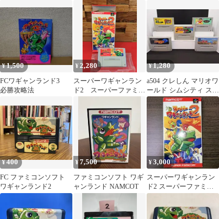
ソフト 未使用シール
付き ナムコ
1,500
2,280
1,280
¥
¥
¥
FCワギャンランド3
スーパーワギャンラン
a504 クレしん マリオワ
必勝攻略法
ド2 スーパーファミコ
ールド シムシティ スタ
ンソフト 箱付き
ーフォックス ワギャン
ランド
400
7,500
3,000
¥
¥
¥
FC ファミコンソフト
ファミコンソフト ワギ
スーパーワギャンラン
ワギャンランド2
ャンランド NAMCOT
ド2 スーパーファミコ
ン