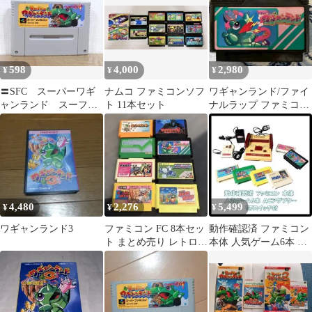
598
4,000
2,980
¥
¥
¥
〓SFC スーパーワギ
ナムコ ファミコンソフ
ワギャンランド/ファイ
ャンランド スーファ
ト 11本セット
ナルラップ ファミコン
ミ カセット スーパ
ソフト 本体
ーファミコン
4,480
2,276
5,499
¥
¥
¥
ワギャンランド3
ファミコン FC 8本セッ
動作確認済 ファミコン
ト まとめ売り レトロ
本体 人気ゲーム6本 AC
ソフト ⑤
アダプター RFスイッチ
付