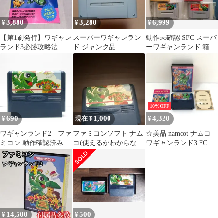
3,880
3,280
6,999
¥
¥
¥
【第1刷発行】ワギャン
スーパーワギャンラン
動作未確認 SFC スーパ
ランド3必勝攻略法 ★
ド ジャンク品
ーワギャンランド 箱・
攻略本★
説明書あり 日焼け、つ
ぶれあり
10%OFF
690
1,000
4,320
¥
現在 ¥
¥
ワギャンランド2 ファ
ファミコンソフト ナム
☆美品 namcot ナムコ
ミコン 動作確認済み
コ(使えるかわからな
ワギャンランド3 FC フ
FC
い)
ァミコン ゲームソフト
※長期保管
14,500
500
¥
¥