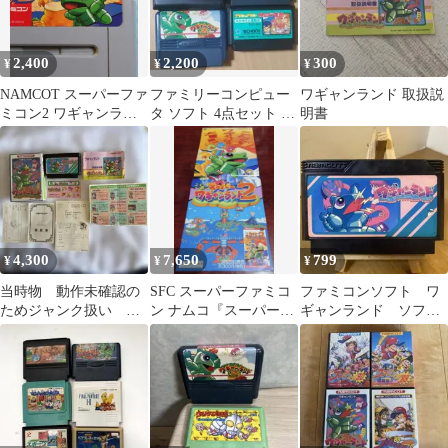
2,400
2,200
300
¥
¥
¥
NAMCOT スーパーファ
ファミリーコンピュー
ワギャンランド 取扱説
ミコン2 ワギャンラン
タ ソフト 4点セット フ
明書
ド2SHVC-S6
ァミコン
4,300
7,650
799
¥
¥
¥
当時物 動作未確認の
SFC スーパーファミコ
ファミコンソフト ワ
ためジャンク扱い ワ
ン ナムコ『スーパーワ
ギャンランド ソフト
ギャンランド ファミ
ギャンランド2』短冊ポ
のみ 中古
コン ソフト
スター