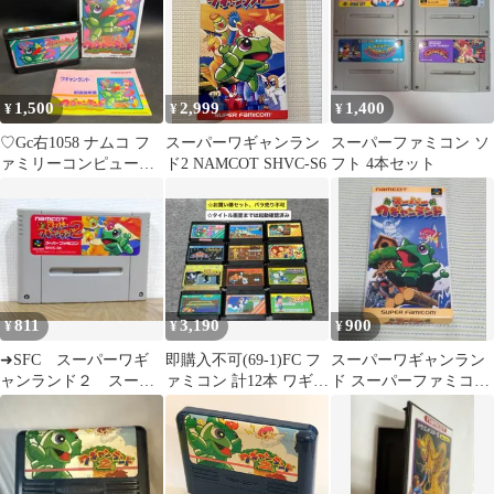
1,500
2,999
1,400
¥
¥
¥
♡Gc右1058 ナムコ フ
スーパーワギャンラン
スーパーファミコン ソ
ァミリーコンピュータ
ド2 NAMCOT SHVC-S6
フト 4本セット
ワギャンランド ソフト
811
3,190
900
¥
¥
¥
➜SFC スーパーワギ
即購入不可(69-1)FC フ
スーパーワギャンラン
ャンランド２ スーフ
ァミコン 計12本 ワギャ
ド スーパーファミコン
ァミ カセット スー
ンランド、他
ソフト
パーファミコン