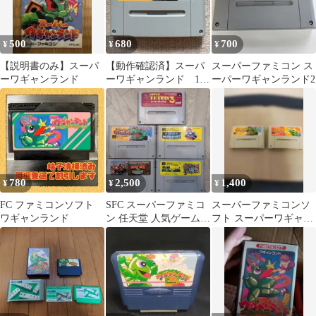
500
680
700
¥
¥
¥
【説明書のみ】スーパ
【動作確認済】スーパ
スーパーファミコン ス
ーワギャンランド
ーワギャンランド 1
ーパーワギャンランド2
（スーパーファミコ
ン）
780
2,500
1,400
¥
¥
¥
FC ファミコンソフト
SFC スーパーファミコ
スーパーファミコンソ
ワギャンランド
ン 任天堂 人気ゲーム5
フト スーパーワギャン
本セット マリオ ドンキ
ランド1、2 2本セット
ー
動作確認済み