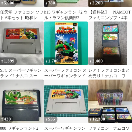
5,000
780
2,200
¥
¥
¥
任天堂 ファミコン ソフ
h15 ワギャンランド2 ウ
【送料込】 NAMCOT
ト 6本セット 昭和レト
ルトラマン倶楽部2 フ
ファミコンソフト4本セ
ロファイナルファンタ
ァミコン
ット
ジー
1,399
1,700
2,400
¥
¥
¥
SFC スーパーワギャン
スーパーファミコン ス
レア！ファミコンまと
ランド2 ナムコ スーパ
ーパーワギャンランド
め売り！ナムコ ワギ
ーファミコン NAMCOT
ャンランド・2・3 シ
リーズフルセット
420
555
12,300
¥
¥
¥
888 ワギャンランド2
スーパーワギャンラン
ファミコン ナムコソ