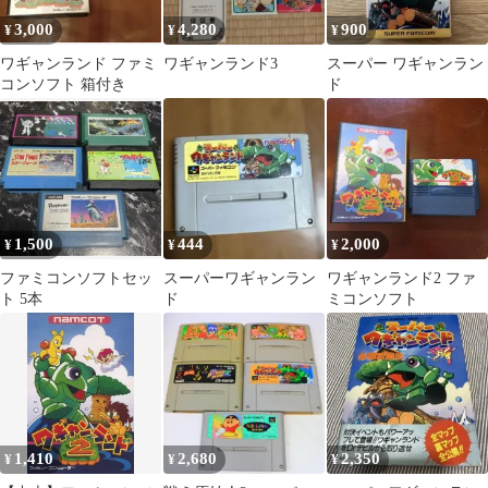
3,000
4,280
900
¥
¥
¥
ワギャンランド ファミ
ワギャンランド3
スーパー ワギャンラン
コンソフト 箱付き
ド
1,500
444
2,000
¥
¥
¥
ファミコンソフトセッ
スーパーワギャンラン
ワギャンランド2 ファ
ト 5本
ド
ミコンソフト
1,410
2,680
2,350
¥
¥
¥