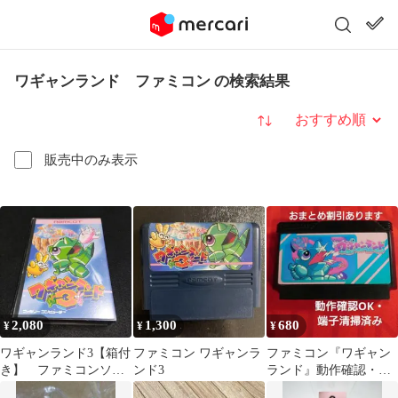
ワギャンランド ファミコン の検索結果
並び替え
販売中のみ表示
2,080
1,300
680
¥
¥
¥
ワギャンランド3【箱付
ファミコン ワギャンラ
ファミコン『ワギャン
き】 ファミコンソフ
ンド3
ランド』動作確認・端
ト
子清掃・クリーニング