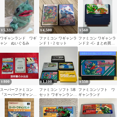
済み
5,333
4,500
560
¥
¥
¥
ワギャンランド ワギ
ファミコン ワギャンラ
ファミコン ワギャンラ
ャン ぬいぐるみ
ンド 1・2 セット
ンド２ -C- まとめ買い
大歓迎
800
1,100
550
¥
¥
¥
スーパーファミコン
ファミコン ソフト 5本
ファミコンソフト ワ
『スーパーワギャンラ
セット ワギャンランド
ギャンランド
ンド』説明書のみ
ロードランナー 他 まと
め売り