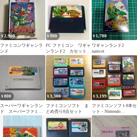
ーパーファミコン
2,900
900
1,780
¥
¥
¥
ファミコンワギャンラ
FC ファミコン ワギャ
ワギャンランド2
ンド
ンランド2 カセットナ
namcot
ムコ 動作未確認・現
状
800
3,300
3,199
¥
¥
¥
スーパーワギャンラン
ファミコンソフト ま
ファミコンソフト8本セ
ド スーパーファミコ
とめ売り8点セット
ット・Nintendo
ンソフト
Famicom