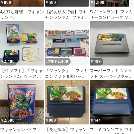
800
580
1,800
¥
¥
¥
4人打ち麻雀 ワギャン
【訳あり大特価】ワギ
ワギャンランド ファミ
ランド2
ャンランド2 ファミコ
リーコンピュータ ソフ
ンソフト
ト
2,400
2,400
499
¥
現在 ¥
¥
【FCソフト】「ワギャ
「ジャンク」 ファミ
スーパーファミコンソ
ンランド2」 ケース・
コンソフト 8個セッ
フト スーパーワギャン
説明書付き 動作品 ファ
ト まとめ売り
ランド
ミコン ファミリーコン
ピュータ
2,500
900
444
¥
¥
¥
ワギャンランド3 ファ
【長期保管】ワギャン
ファミコンソフト ワギ