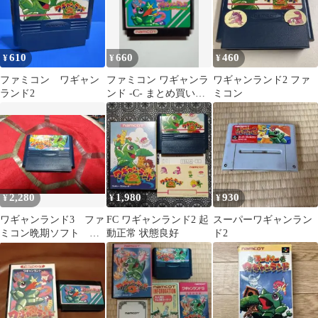
610
660
460
¥
¥
¥
ファミコン ワギャン
ファミコン ワギャンラ
ワギャンランド2 ファ
ランド2
ンド -C- まとめ買い大
ミコン
歓迎
2,280
1,980
930
¥
¥
¥
ワギャンランド3 ファ
FC ワギャンランド2 起
スーパーワギャンラン
ミコン晩期ソフト ナ
動正常 状態良好
ド2
ムコ デカロム シリ
ーズ最終タイトル