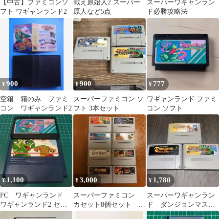
【中古】ファミコンソ
戦え原始人2 スーパー
スーパーワギャンラン
フト ワギャンランド2
原人など5点
ド必勝攻略法
900
900
777
¥
¥
¥
空箱 箱のみ ファミ
スーパーファミコン ソ
ワギャンランド ファミ
コン ワギャンランド2
フト 3本セット
コン ソフト
1,100
3,000
1,780
¥
¥
¥
FC ワギャンランド
スーパーファミコン
スーパーワギャンラン
ワギャンランド2 セッ
カセット8個セット
ド ダンジョンマスタ
ト
【最終値下げ】
ー RPGツクール ス