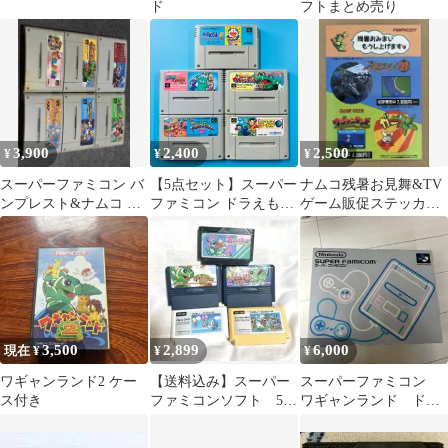
ド
フトまとめ売り
3,900
2,400
2,500
¥
¥
¥
スーパーファミコン バ
【5点セット】スーパー
ナムコ残暑お見舞&TV
ンプレスト&ナムコ ソ
ファミコン ドラえもん
ゲーム販促ステッカー
フト 6本セット（おま
2 のび太のトイズラン
付き ポストカード 1991
け付き）
ド大冒険 サンドラの大
年当時物
冒険 ワルキューレとの
出逢い スーパーワギャ
ンランド ディズニー ミ
ッキーとミニー マジカ
ルアドベンチャー2 ス
3,500
2,899
6,000
現在 ¥
¥
¥
ーパーチャイニーズワ
ールド スーファミ SFC
ワギャンランド2 ケー
【送料込み】スーパー
スーパーファミコン
A1
ス付き
ファミコンソフト 5本
ワギャンランド ドン
(ワギャンランド・バル
キーコング
ーンファイト)