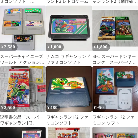
ミコンソフト
ランド2 レトロゲーム
ャンランド2【動作確認
namcot【動作未確認】
済み】
2,580
1,000
1,800
¥
¥
¥
スーパーチャイニーズ
ナムコ ワギャンランド
SFC スーパードンキー
ワールド アクションパ
ファミコンソフト
コング スーパーワギ
チ夫など5点
ャンランド 2本セット
2,500
480
950
¥
¥
¥
説明書欠品「スーパー
ワギャンランド2 ファ
ワギャンランド2 ファ
ワギャンランド2」
ミコンソフト
ミコン ソフト