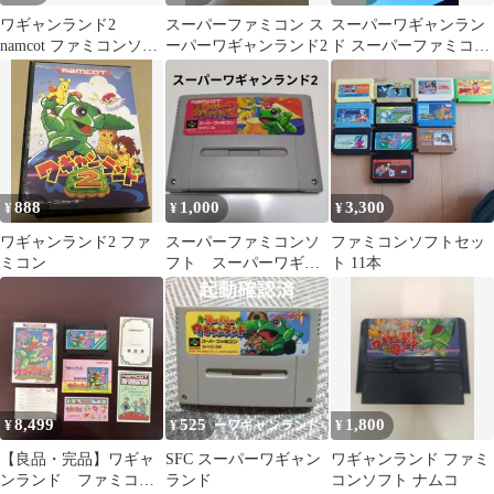
ワギャンランド2
スーパーファミコン ス
スーパーワギャンラン
namcot ファミコンソフ
ーパーワギャンランド2
ド スーパーファミコン
ト
ソフト 基板クリーニン
グ済
888
1,000
3,300
¥
¥
¥
ワギャンランド2 ファ
スーパーファミコンソ
ファミコンソフトセッ
ミコン
フト スーパーワギャ
ト 11本
ンランド2
8,499
525
1,800
¥
¥
¥
【良品・完品】ワギャ
SFC スーパーワギャン
ワギャンランド ファミ
ンランド ファミコン
ランド
コンソフト ナムコ