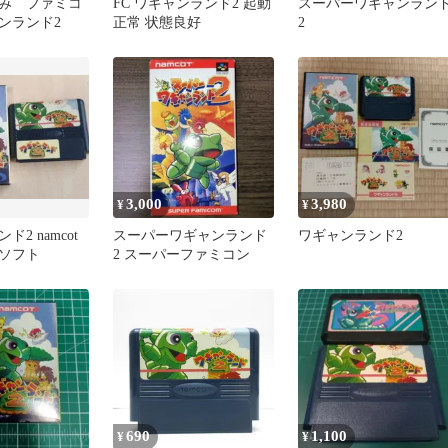
み ファミコ
FC ワギャンランド2 起動
スーパーワギャンラン
ンランド2
正常 状態良好
2
3,000
3,980
¥
¥
2 namcot
スーパーワギャンランド
ワギャンランド2
ソフト
2 スーパーファミコン
690
1,100
¥
¥