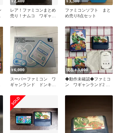
2,400
3,300
¥
¥
ン
レア！ファミコンまとめ
ファミコンソフト まと
ャ
売り！ナムコ ワギャン
め売り8点セット
ランド・2・3 シリーズ
フルセット
6,000
3,000
¥
現在 ¥
スーパーファミコン ワ
◆動作未確認◆ファミコ
m
ギャンランド ドンキー
ン ワギャンランド2 外
コング
箱・説明書・保証書付