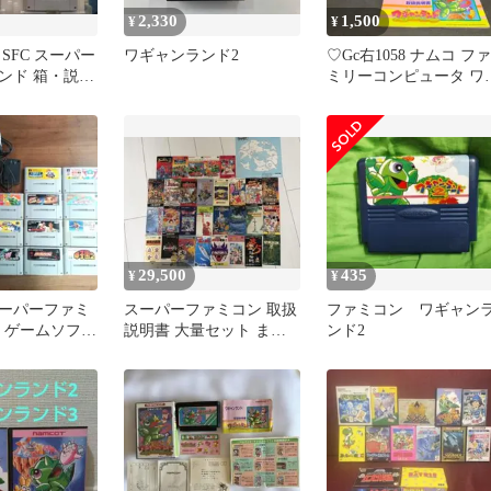
2,330
1,500
¥
¥
SFC スーパー
ワギャンランド2
♡Gc右1058 ナムコ ファ
ンド 箱・説明
ミリーコンピュータ ワ
焼け、つぶれあ
ャンランド ソフト
29,500
435
¥
¥
o スーパーファミ
スーパーファミコン 取扱
ファミコン ワギャン
+ ゲームソフト
説明書 大量セット まと
ンド2
め売り29冊+1レアソフト
あり