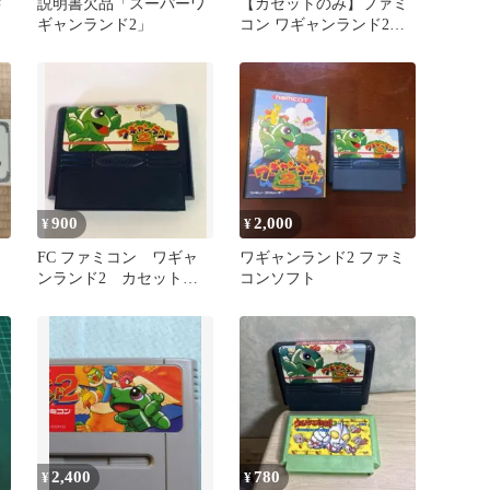
ド
説明書欠品「スーパーワ
【カセットのみ】ファミ
ギャンランド2」
コン ワギャンランド2
namco ナムコ FC
900
2,000
¥
¥
FC ファミコン ワギャ
ワギャンランド2 ファミ
ンランド2 カセットナ
コンソフト
ムコ 動作未確認・現状
2,400
780
¥
¥