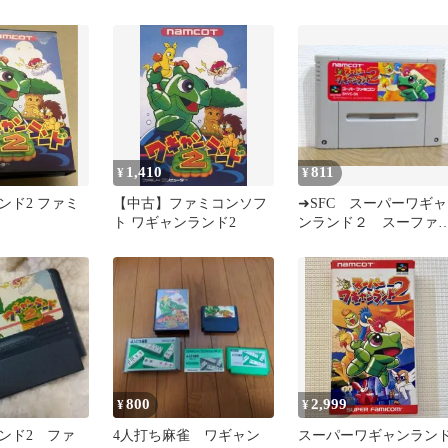
ド1、2 2本セット 動作確
認済み
1,410
811
¥
¥
ンド2 ファミ
【中古】ファミコンソフ
➜SFC スーパーワギャ
ト ワギャンランド2
ンランド２ スーファ
ミ カセット スーパ
ファミコン
800
2,999
¥
¥
ンド2 ファ
4人打ち麻雀 ワギャン
スーパーワギャンラン