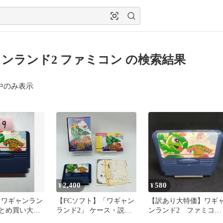
ンランド2 ファミコン の検索結果
中のみ表示
2,400
580
¥
¥
 ワギャンラン
【FCソフト】「ワギャン
【訳あり大特価】ワギ
 まとめ買い大歓
ランド2」 ケース・説明
ンランド2 ファミコン
書付き 動作品 ファミコ
ソフト