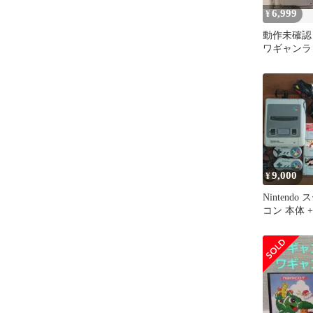
6,999
¥
動作未確認 
ワギャンラ
書あり 日
り
9,000
¥
Nintend
コン 本体 
11本