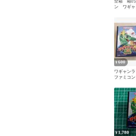
空箱 箱の
ン ワギャ
600
¥
ワギャンランド
ファミコン
1,780
¥