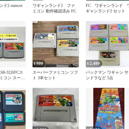
2 namcot
ワギャンランド2 ファ
FC ワギャンランド 
ミコン 動作確認済み FC
ギャンランド2 セット
900
2,480
¥
¥
8-32)SFCス
スーパーファミコン ソフ
パックマン ワギャン サ
ミコン スーパ
ト 3本セット
ンドラなど 5点
ンド 1・2