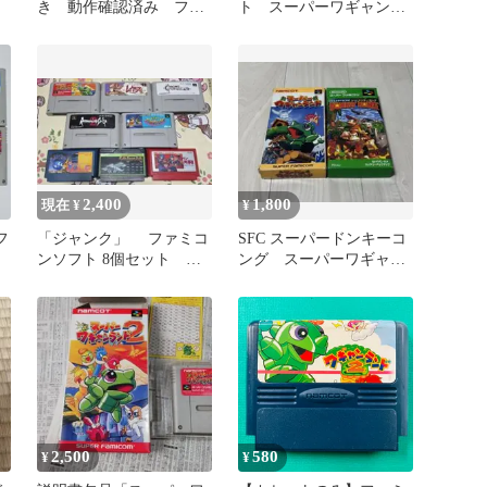
き 動作確認済み ファ
ト スーパーワギャンラ
ミリーコンピュータ用ソ
ンド2
フト
2,400
1,800
現在 ¥
¥
フ
「ジャンク」 ファミコ
SFC スーパードンキーコ
ンソフト 8個セット ま
ング スーパーワギャン
とめ売り
ランド 2本セット
2,500
580
¥
¥