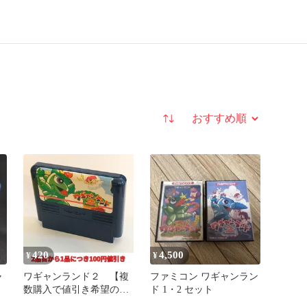
並び替え
420
4,500
¥
¥
ャ
ワギャンランド２ 【複
ファミコン ワギャンラン
数購入で値引き希望の方
ド 1・2 セット
は購入前に質問でコメン