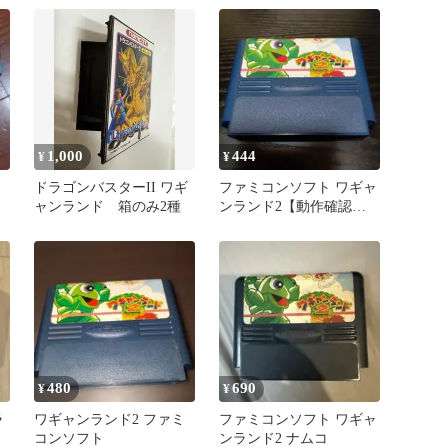
トください】【ファミコ
ン】【箱説なし】
1,000
444
¥
¥
ミ
ドラゴンバスターII ワギ
ファミコンソフト ワギャ
ャンランド 箱のみ2種
ンランド2【動作確認済
み】
480
690
¥
¥
ラ
ワギャンランド2 ファミ
ファミコンソフト ワギャ
コンソフト
ンランド2 ナムコ