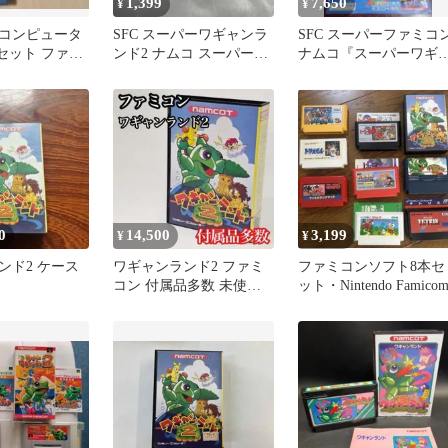
1,399
7,650
¥
¥
コンピュータ
SFC スーパーワギャンラ
SFC スーパーファミコ
セット ファミ
ンド2 ナムコ スーパーフ
ナムコ『スーパーワギ
ァミコン NAMCOT
ンランド2』短冊ポスタ
ー
0
14,500
3,199
¥
¥
ンド2 ケース
ワギャンランド2 ファミ
ファミコンソフト8本セ
コン 付属品多数 未使用
ット・Nintendo Famico
シール付き ナムコ