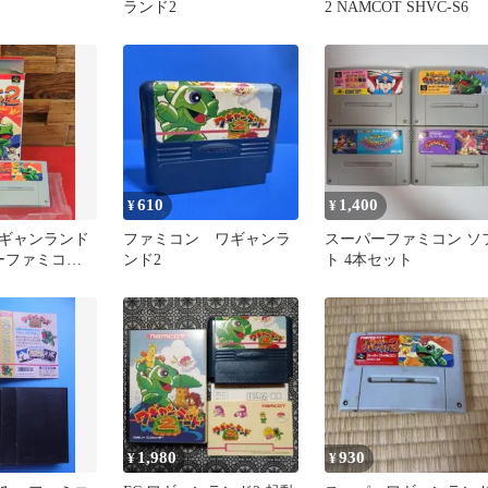
ランド2
2 NAMCOT SHVC-S6
610
1,400
¥
¥
ギャンランド
ファミコン ワギャンラ
スーパーファミコン ソ
ーファミコン
ンド2
ト 4本セット
付き
1,980
930
¥
¥