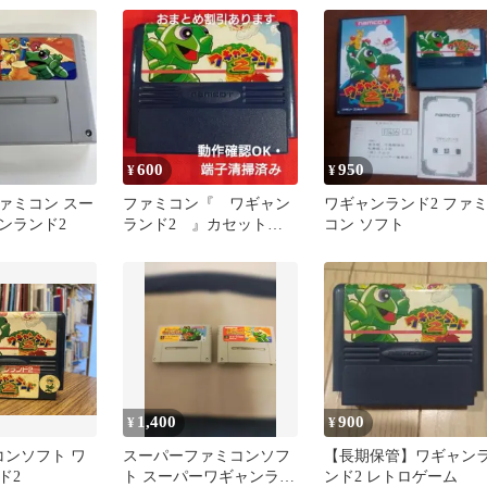
ン ファミリーコンピュー
タ
600
950
¥
¥
ァミコン スー
ファミコン『 ワギャン
ワギャンランド2 ファ
ンランド2
ランド2 』カセットの
コン ソフト
み 動作確認ＯＫ・清掃済
み
1,400
900
¥
¥
コンソフト ワ
スーパーファミコンソフ
【長期保管】ワギャン
ド2
ト スーパーワギャンラン
ンド2 レトロゲーム