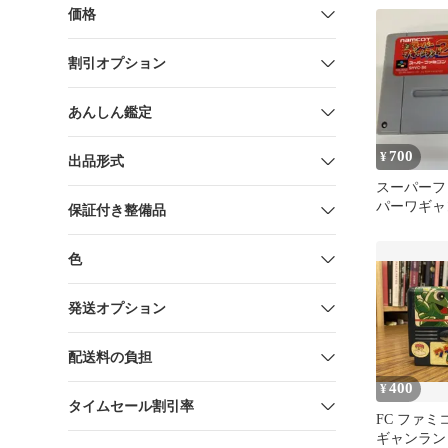
価格
割引オプション
あんしん鑑定
700
¥
出品形式
スーパーフ
パーワギャ
保証付き整備品
色
発送オプション
配送料の負担
400
¥
タイムセール割引率
FC ファミ
ギャンラン