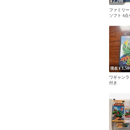
2,200
¥
ファミリー
ソフト 4点
コン
3,50
現在 ¥
ワギャンラ
付き