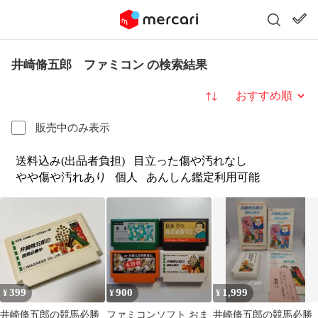
井崎脩五郎 ファミコン の検索結果
並び替え
販売中のみ表示
送料込み(出品者負担)
目立った傷や汚れなし
やや傷や汚れあり
個人
あんしん鑑定利用可能
399
900
1,999
¥
¥
¥
井崎脩五郎の競馬必勝
ファミコンソフト おま
井崎脩五郎の競馬必勝