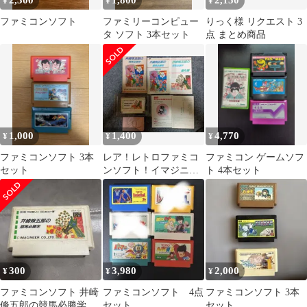
2,300
1,800
2,150
¥
¥
¥
ファミコンソフト
ファミリーコンピュー
りっく様 リクエスト 3
タ ソフト 3本セット
点 まとめ商品
1,000
1,400
4,770
¥
¥
¥
ファミコンソフト 3本
レア！レトロファミコ
ファミコン ゲームソフ
セット
ンソフト！イマジニ
ト 4本セット
ア 井崎脩五郎の競馬
必勝学 箱、説明書付
き
300
3,980
2,000
¥
¥
¥
ファミコンソフト 井崎
ファミコンソフト 4点
ファミコンソフト 3本
脩五郎の競馬必勝学
セット
セット