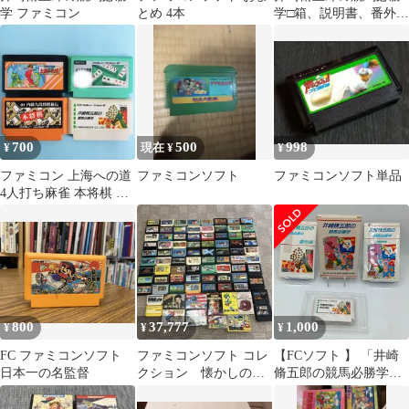
学 ファミコン
とめ 4本
学□箱、説明書、番外
編、ソフトのセット
ファミコン
700
500
998
¥
現在 ¥
¥
ファミコン 上海への道
ファミコンソフト
ファミコンソフト単品
4人打ち麻雀 本将棋 井
崎脩五郎の競馬必勝学
800
37,777
1,000
¥
¥
¥
FC ファミコンソフト
ファミコンソフト コレ
【FCソフト 】 「井崎
日本一の名監督
クション 懐かしのソ
脩五郎の競馬必勝学」
フトおまとめセット
外箱・説明書付き 動作
品 ファミコン ファミリ