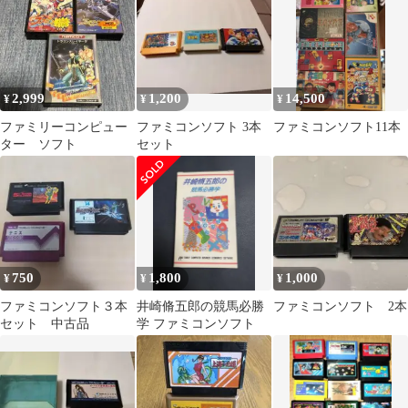
ーコンピュータ
2,999
1,200
14,500
¥
¥
¥
ファミリーコンピュー
ファミコンソフト 3本
ファミコンソフト11本
ター ソフト
セット
750
1,800
1,000
¥
¥
¥
ファミコンソフト３本
井崎脩五郎の競馬必勝
ファミコンソフト 2本
セット 中古品
学 ファミコンソフト