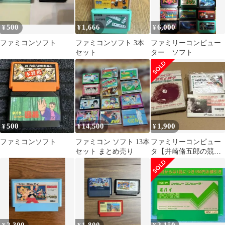
500
1,666
6,000
¥
¥
¥
ファミコンソフト
ファミコンソフト 3本
ファミリーコンピュー
セット
ター ソフト
500
14,500
1,900
¥
¥
¥
ファミコンソフト
ファミコン ソフト 13本
ファミリーコンピュー
セット まとめ売り
タ【井崎脩五郎の競馬
必勝学】ニューパッケ
ージ版‼︎ レトロ