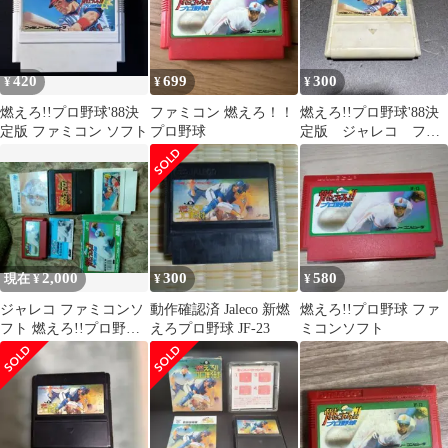
420
699
300
¥
¥
¥
燃えろ!!プロ野球'88決
ファミコン 燃えろ！！
燃えろ!!プロ野球'88決
定版 ファミコン ソフト
プロ野球
定版 ジャレコ ファ
ミコン 蓋付 動作確認
済‼️送料込‼️
2,000
300
580
現在 ¥
¥
¥
ジャレコ ファミコンソ
動作確認済 Jaleco 新燃
燃えろ!!プロ野球 ファ
フト 燃えろ!!プロ野球
えろプロ野球 JF-23
ミコンソフト
3本セット