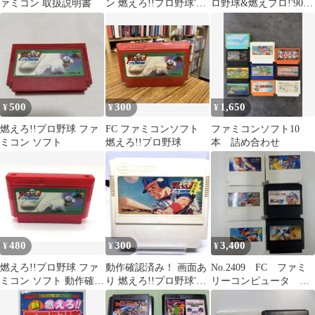
ァミコン 取扱説明書
ン 燃えろ!!プロ野球'88
ロ野球&燃えプロ!'90感
決定版 プロ野球ファミ
動編セット ファミコン
リースタジアム プロ野
ジャレコ
球ファミリースタジア
ム'87 燃えろ!!プロ野球
ベストプレープロ野球
新データ 究極ハリキリ
スタジアムIII ベースボ
500
300
1,650
¥
¥
¥
ール FC
燃えろ!!プロ野球 ファ
FC ファミコンソフト
ファミコンソフト10
ミコン ソフト
燃えろ!!プロ野球
本 詰め合わせ
480
300
3,400
¥
¥
¥
燃えろ!!プロ野球 ファ
動作確認済み！ 画面あ
No.2409 FC ファミ
ミコン ソフト 動作確認
り 燃えろ!!プロ野球'88
リーコンピュータ ソ
済み
決定版 ファミコンソフ
フト６本まとめ売り
ト