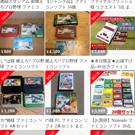
激闘スタジアム 新燃え
【ジャンク品】ファミ
ファイナルフラッシュ
ろプロ野球 ファミコン
コンソフト 16個
様 リクエスト 5点 まと
ソフト2本セット
NEXTⅡ wonderswan セ
め商品
ット
800
4,500
5,680
¥
¥
¥
し*は様 燃えろ!!プロ野
燃えろ!!プロ野球 ファ
★本日限定★お値下げ
球 ファミコンソフト
ミコンソフト
品♪AV出力ファミコン♪
お得なオマケ付き！24
時間以内発送
3,200
1,000
3,999
¥
¥
¥
カ*物様 ファミコン ソ
t*t様 FC ファミコン ソ
【お買得】Nintendo フ
フト 4本セット
フト 2本セット まとめ
ァミコン ソフト 20点セ
売り
ット