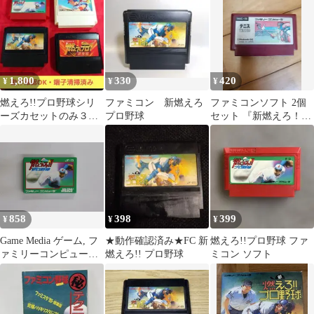
1,800
330
420
¥
¥
¥
燃えろ!!プロ野球シリ
ファミコン 新燃えろ
ファミコンソフト 2個
ーズカセットのみ３本
プロ野球
セット 『新燃えろ！！
セット【動作確認・清
プロ野球』＆『テニス
掃済み】送料無料
』
858
398
399
¥
¥
¥
Game Media ゲーム, フ
★動作確認済み★FC 新
燃えろ!!プロ野球 ファ
ァミリーコンピュータ
燃えろ!! プロ野球
ミコン ソフト
燃えろ!!プロ野球 JF13
JALECO /00110