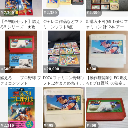
7,300
2,380
2,390
¥
¥
¥
【全初版セット】燃え
ジャレコ作品などファ
即購入不可(69-19)FC フ
ろ‼︎ シリーズ ★攻略
ミコンソフト8点
ァミコン 計12本 アーバ
本★ ＠＠
ンチャンピオン、他
500
20,000
300
¥
¥
¥
燃えろ！！プロ野球 フ
D074 ファミコン野球ソ
【動作確認済】FC 燃え
ァミコンソフト
フト12本まとめ売り フ
ろ!!プロ野球 '88決定版
ァミスタシリーズ/他
カセットのみ レトロゲ
FC
ーム
2,310
499
800
¥
¥
¥