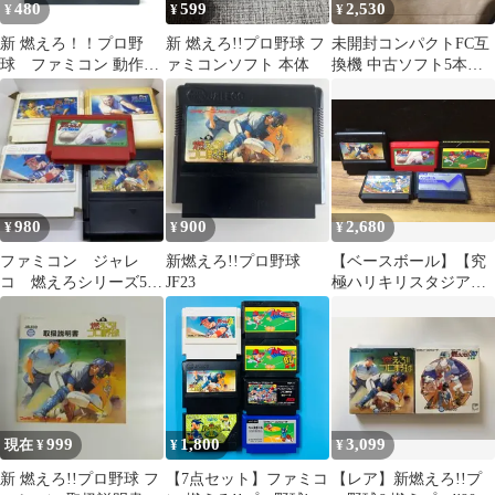
480
599
2,530
¥
¥
¥
新 燃えろ！！プロ野
新 燃えろ!!プロ野球 フ
未開封コンパクトFC互
球 ファミコン 動作確
ァミコンソフト 本体
換機 中古ソフト5本セ
認済み FC
ット
980
900
2,680
¥
¥
¥
ファミコン ジャレ
新燃えろ!!プロ野球
【ベースボール】【究
コ 燃えろシリーズ5本
JF23
極ハリキリスタジア
セット
ム】【プロ野球ファミ
リースタジアム '87】
【燃えろ！！プロ野
球】【新・燃えろ！！
プロ野球】mJJ184 ● ★
999
1,800
3,099
現在 ¥
¥
¥
新 燃えろ!!プロ野球 フ
【7点セット】ファミコ
【レア】新燃えろ!!プ