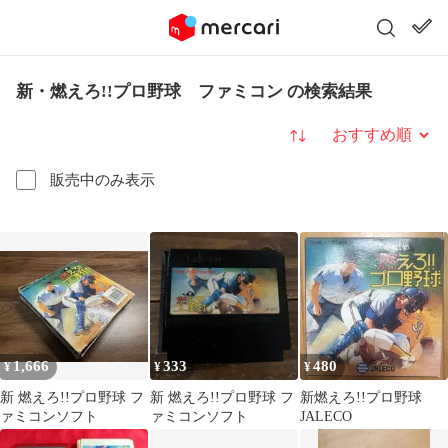
新・燃えろ!!プロ野球 ファミコン の検索結果
並び替え
販売中のみ表示
1,666
333
480
¥
¥
¥
新 燃えろ!!プロ野球 フ
新 燃えろ!!プロ野球 フ
新燃えろ!!プロ野球
ァミコンソフト
ァミコンソフト
JALECO