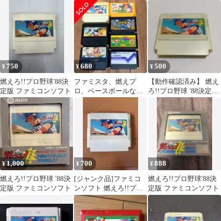
版
ロ野球
ゲーム ゲーム ゲームソ
フト
750
680
500
¥
¥
¥
燃えろ!!プロ野球'88決
ファミスタ、燃えプ
【動作確認済み】 燃え
定版 ファミコンソフト
ロ、ベースボールな
ろ!!プロ野球 '88決定版
ど ファミコン野球ソ
ファミコン カセットの
フト７本セット 箱説
み
なし
1,000
700
888
¥
¥
¥
燃えろ!!プロ野球 '88決
[ジャンク品]ファミコ
燃えろ!!プロ野球'88決
定版 ファミコンソフト
ンソフト 燃えろ!!プロ
定版 ファミコンソフト
野球 '88決定版