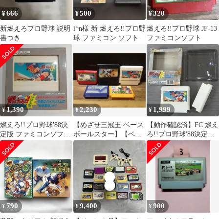
666
500
320
¥
¥
¥
新燃えろプロ野球 説明
i*n様 新 燃えろ!!プロ野
燃えろ!!プロ野球 JF-13
書つき
球 ファミコン ソフト
ファミコンソフト
1,390
2,230
1,999
¥
¥
¥
燃えろ!!プロ野球'88決
【めざせ三冠王 ベース
【動作確認済】FC 燃え
定版 ファミコンソフ
ボールスター】【ベー
ろ!!プロ野球'88決定版
ト 新品未使用未開封
スボール】【燃え
箱・ケース・付属品付
ろ！！プロ野球 '88決定
版】【新・燃えろ！！
プロ野球】【燃え
ろ！！プロ野球】
mJJ182 ● ★
790
9,400
900
¥
¥
¥