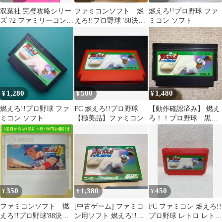
双葉社 完璧攻略シリー
ファミコンソフト 燃
燃えろ!!プロ野球 ファ
ズ 72 ファミリーコンピ
えろ!!プロ野球 '88決定
ミコン ソフト
ュータ 新・燃えろ!!プ
版 ソフトのみ 中古
ロ野球 必勝攻略法
1,280
500
1,480
¥
¥
¥
燃えろ!!プロ野球 ファ
FC 燃えろ!!プロ野球
【動作確認済み】 燃え
ミコン ソフト
【極美品】ファミコン
ろ！！プロ野球 黒
Ver. （ファミコン）
350
1,380
450
¥
¥
¥
ファミコンソフト 燃
[中古ゲーム] ファミコ
FC ファミコン 燃えろ!!
えろ!!プロ野球'88決定
ン用ソフト 燃えろ!!プ
プロ野球 レトロ レトロ