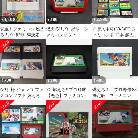
1,100
380
2,590
¥
¥
¥
貴重！ファミコン 燃え
燃えろ!!プロ野球 フ
即購入不可(69-5)FC フ
ろ!!プロ野球 '88決定版
ァミコンソフト
ァミコン 計12本 超人ウ
箱説明書つき JALECO
ルトラ野球、他
700
900
480
¥
¥
¥
シ*）様 ジャレコ ファ
FC 燃えろ!!プロ野球
燃えろ！！プロ野球'88
ミコンソフト 燃えろプ
【黒色】ファミコン
決定版 ファミコン 動
ロ野球＋燃えろプロテ
作確認済み FC
ニス 4本セッ