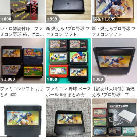
800
999
1,899
¥
¥
現在 ¥
レトロ雑誌付録 ファ
新 燃えろ!!プロ野球 フ
新・燃えろプロ野球 フ
ミコン野球 秘テクニッ
ァミコン ソフト
ァミコンソフト
クブック '89年3-C-7018
1,800
800
380
¥
¥
¥
ファミコンソフト おま
ファミコン 野球 ベース
【訳あり大特価】新燃
とめ 4本
ボール 6種 まとめ売り
えろ!!プロ野球 ファ
②
ミコンソフト