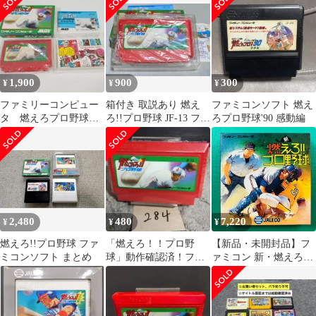
1,900
900
300
¥
¥
¥
ファミリーコンピュー
箱付き 取説あり 燃え
ファミコンソフト 燃え
タ 燃えろプロ野球
ろ!!プロ野球 JF-13 ファ
ろプロ野球'90 感動編
箱、取説有
ミコンソフト
2,480
480
7,220
¥
¥
¥
燃えろ!!プロ野球 ファ
「燃えろ！！プロ野
【新品・未開封品】フ
ミコンソフト まとめ
球」動作確認済！ファ
ァミコン 新・燃えろ!!
ミコンソフト
プロ野球 JALECO ジャ
レコ FC