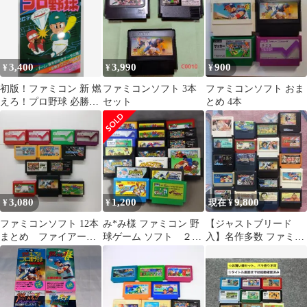
3,400
3,990
900
¥
¥
¥
初版！ファミコン 新 燃
ファミコンソフト 3本
ファミコンソフト おま
えろ！プロ野球 必勝法
セット
とめ 4本
スペシャル ケイブンシ
ャ大百科
3,080
1,200
9,800
¥
¥
現在 ¥
ファミコンソフト 12本
み*み様 ファミコン 野
【ジャストブリード
まとめ ファイアーエ
球ゲーム ソフト ２０
入】名作多数 ファミコ
ムブレム など ファミ
種セット！！
ンソフト まとめ売り 20
コン用ソフト
本セット