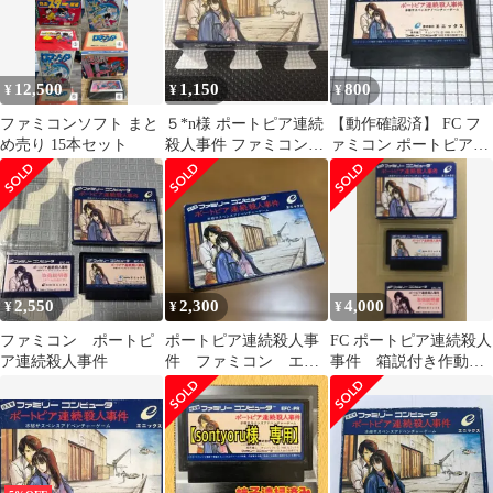
12,500
1,150
800
¥
¥
¥
ファミコンソフト まと
５*n様 ポートピア連続
【動作確認済】 FC フ
め売り 15本セット
殺人事件 ファミコンソ
ァミコン ポートピア連
フト
続殺人事件 記名あり
2,550
2,300
4,000
¥
¥
¥
ファミコン ポートピ
ポートピア連続殺人事
FC ポートピア連続殺人
ア連続殺人事件
件 ファミコン エニ
事件 箱説付き作動OK
ックス 動作確認済
堀井雄二作 エニック
ス1985年