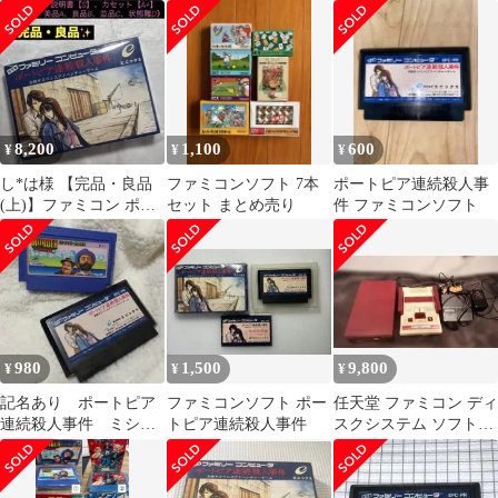
勝法シリーズ
人事件
ンソフト 動作確認済み
8,200
1,100
600
¥
¥
¥
し*は様 【完品・良品
ファミコンソフト 7本
ポートピア連続殺人事
(上)】ファミコン ポー
セット まとめ売り
件 ファミコンソフト
トピア連続殺人事件
980
1,500
9,800
¥
¥
¥
記名あり ポートピア
ファミコンソフト ポー
任天堂 ファミコン ディ
連続殺人事件 ミシシ
トピア連続殺人事件
スクシステム ソフト及
ッピー殺人事件 ファ
び説明書等セット ジ
ミコン
ャンク品