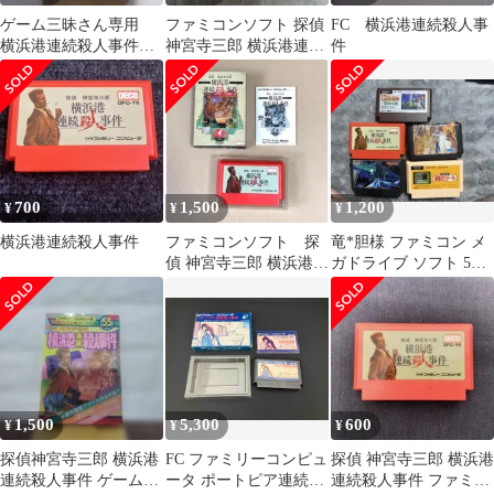
ゲーム三昧さん専用
ファミコンソフト 探偵
FC 横浜港連続殺人事
横浜港連続殺人事件
神宮寺三郎 横浜港連続
件
DFC-1K
殺人事件 箱説付き
700
1,500
1,200
¥
¥
¥
横浜港連続殺人事件
ファミコンソフト 探
竜*胆様 ファミコン メ
偵 神宮寺三郎 横浜港連
ガドライブ ソフト 5本
続殺人事件
セット
1,500
5,300
600
¥
¥
¥
探偵神宮寺三郎 横浜港
FC ファミリーコンピュ
探偵 神宮寺三郎 横浜港
連続殺人事件 ゲーム必
ータ ポートピア連続殺
連続殺人事件 ファミコ