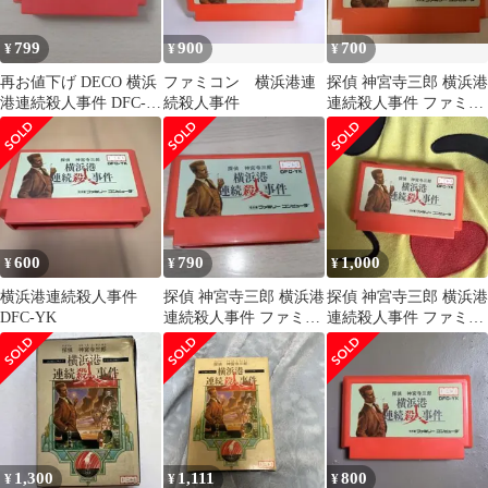
799
900
700
¥
¥
¥
再お値下げ DECO 横浜
ファミコン 横浜港連
探偵 神宮寺三郎 横浜港
港連続殺人事件 DFC-
続殺人事件
連続殺人事件 ファミコ
YK
ンソフト
600
790
1,000
¥
¥
¥
横浜港連続殺人事件
探偵 神宮寺三郎 横浜港
探偵 神宮寺三郎 横浜港
DFC-YK
連続殺人事件 ファミコ
連続殺人事件 ファミコ
ンソフト 任天堂
ン ソフト
1,300
1,111
800
¥
¥
¥