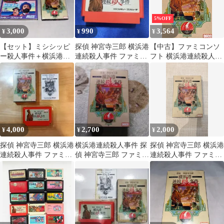
5%OFF
3,000
990
3,564
¥
¥
¥
【セット】ミシシッピ
探偵 神宮寺三郎 横浜港
【中古】ファミコンソ
ー殺人事件＋横浜港連
連続殺人事件 ファミコ
フト 横浜港連続殺人事
続殺人事件 ★ファミ
ン FC
件
コン★ ＠
4,000
2,700
2,000
¥
¥
¥
探偵 神宮寺三郎 横浜港
横浜港連続殺人事件 探
探偵 神宮寺三郎 横浜港
連続殺人事件 ファミコ
偵 神宮寺三郎 ファミコ
連続殺人事件 ファミコ
ンソフト（箱、取説あ
ン
ン
り）