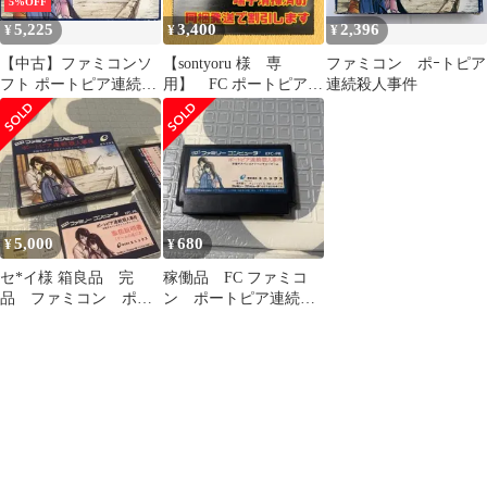
5%OFF
5,225
3,400
2,396
¥
¥
¥
【中古】ファミコンソ
【sontyoru 様 専
ファミコン ポｰトピア
フト ポートピア連続殺
用】 FC ポートピア連
連続殺人事件
人事件
続殺人事件 他 合計6
本
5,000
680
¥
¥
セ*イ様 箱良品 完
稼働品 FC ファミコ
品 ファミコン ポー
ン ポートピア連続殺
トピア連続殺人事件
人事件