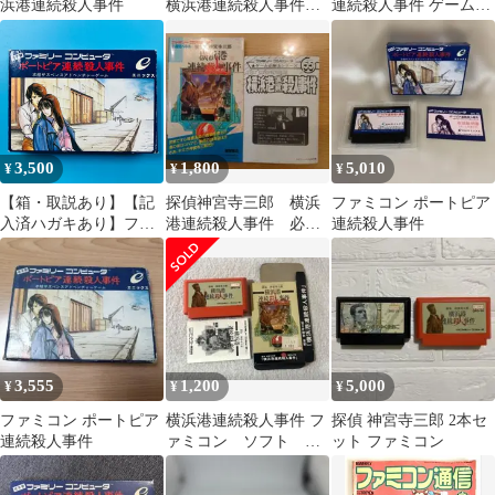
浜港連続殺人事件
横浜港連続殺人事件
連続殺人事件 ゲーム必
（ソフトのみ） ファミ
勝法シリーズ
コン
3,500
1,800
5,010
¥
¥
¥
【箱・取説あり】【記
探偵神宮寺三郎 横浜
ファミコン ポートピア
入済ハガキあり】ファ
港連続殺人事件 必勝
連続殺人事件
ミコン ポートピア連続
完ペキ本 ゲーム必勝
殺人事件 ENIX エニッ
法シリーズ
クス FC
3,555
1,200
5,000
¥
¥
¥
ファミコン ポートピア
横浜港連続殺人事件 フ
探偵 神宮寺三郎 2本セ
連続殺人事件
ァミコン ソフト
ット ファミコン
箱 説明書