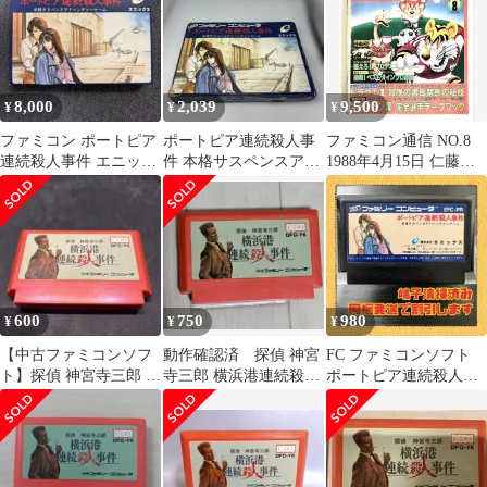
8,000
2,039
9,500
¥
¥
¥
ファミコン ポートピア
ポートピア連続殺人事
ファミコン通信 NO.8
連続殺人事件 エニック
件 本格サスペンスアド
1988年4月15日 仁藤優
ス
ベンチャーゲーム ファ
子 聖闘士星矢など
ミコンソフト
600
750
980
¥
¥
¥
【中古ファミコンソフ
動作確認済 探偵 神宮
FC ファミコンソフト
ト】探偵 神宮寺三郎 横
寺三郎 横浜港連続殺人
ポートピア連続殺人事
浜港連続殺人事件
事件
件