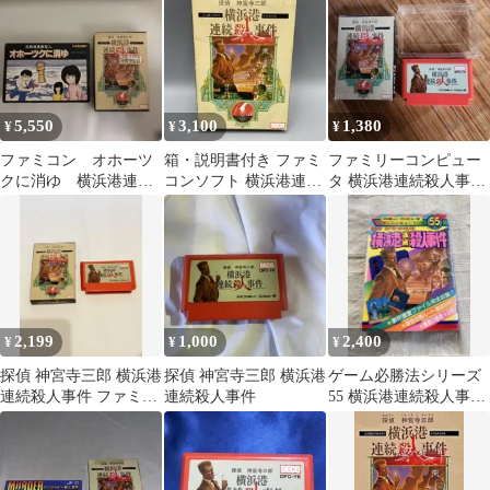
ャンク品
5,550
3,100
1,380
¥
¥
¥
ファミコン オホーツ
箱・説明書付き ファミ
ファミリーコンピュー
クに消ゆ 横浜港連続
コンソフト 横浜港連続
タ 横浜港連続殺人事件
殺人事件
殺人事件 データイース
ケース有り
ト
2,199
1,000
2,400
¥
¥
¥
探偵 神宮寺三郎 横浜港
探偵 神宮寺三郎 横浜港
ゲーム必勝法シリーズ
連続殺人事件 ファミコ
連続殺人事件
55 横浜港連続殺人事
ンソフト
件 同梱割引有り 初
版