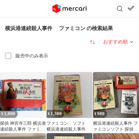
横浜港連続殺人事件 ファミコン の検索結果
並び替え
販売中のみ表示
1,000
1,300
980
¥
¥
¥
探偵 神宮寺三郎 横浜港
ファミコン ソフト
横浜港連続殺人事件 フ
連続殺人事件 ファミコ
横浜港連続殺人事件
ァミコンソフト 探偵 神
ン ソフト
宮寺三郎 動作未確認 ジ