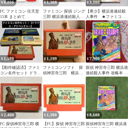
6,000
1,300
3,000
¥
¥
¥
FC ファミコン 任天堂
ファミコン 探偵 ジング
【希少】横浜港連続殺
15本 まとめて
三郎 横浜港連続殺人事
人事件 ★ファミコン
MOTHER カービィ 昭
件 箱説明書つき データ
★ ＠＠
和レトロ
イースト
1,580
1,199
7,900
¥
¥
¥
【動作確認済】ファミ
ファミコンソフト 探
探偵 神宮寺三郎 横浜港
コン名作セット ドラゴ
偵神宮寺三郎 横浜港
連続殺人事件 攻略本 必
ンクエストII 探偵神宮
連続殺人事件 ソフト
勝法シリーズケイブン
寺三郎 他
のみ 中古
シャ
2,400
1,380
8,688
¥
¥
¥
FC 探偵神宮寺三郎 横
【FC】探偵 神宮寺三郎
探偵神宮寺三郎 横浜港