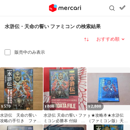
水滸伝・天命の誓い ファミコン の検索結果
並び替え
販売中のみ表示
570
800
2,800
¥
¥
¥
水滸伝 天命の誓い
水滸伝 天命の誓い ファ
ｙ★攻略本★水滸伝
攻略の手引き ファミ
ミコン必勝本 付録 攻
（ファミコン版）天命
リーコンピュータマガ
略本
の誓いガイドブック★