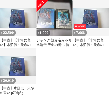
の誓い
キューブ)
ムパッケージ版)
o7r6kf1
10%OFF
22,500
1,000
7,668
¥
¥
¥
【中古】【非常に良
ジャンク 読み込み不可
【中古】「非常に良
い】水滸伝・天命の誓
水滸伝 天命の誓い 信長
い」水滸伝・天命の誓
い p706p5g
の野望 戦国群雄伝セッ
い
ト
20,010
¥
【中古】水滸伝・天命
の誓い p706p5g