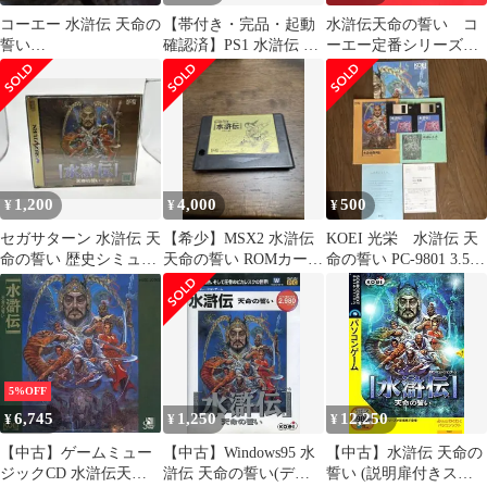
コーエー 水滸伝 天命の
【帯付き・完品・起動
水滸伝天命の誓い コ
誓い
確認済】PS1 水滸伝 天
ーエー定番シリーズ
WINDOWS95,98,Me
導一〇八星 コーエー名
Windows95/98 CDソフ
作SLG
ト 取扱説明書付き
1,200
4,000
500
¥
¥
¥
セガサターン 水滸伝 天
【希少】MSX2 水滸伝
KOEI 光栄 水滸伝 天
命の誓い 歴史シミュレ
天命の誓い ROMカート
命の誓い PC-9801 3.5
ーションゲーム 説明書
リッジ 光栄 KOEI
2HD 2枚 セット
付き
5%OFF
6,745
1,250
12,250
¥
¥
¥
【中古】ゲームミュー
【中古】Windows95 水
【中古】水滸伝 天命の
ジックCD 水滸伝天命
滸伝 天命の誓い(デジ
誓い (説明扉付きスリ