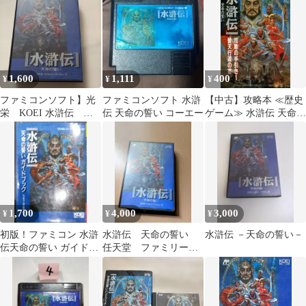
ジン付録
痛み有☆送料込み☆
1,600
1,111
400
¥
¥
¥
ファミコンソフト】光
ファミコンソフト 水滸
【中古】攻略本 ≪歴史
栄 KOEI 水滸伝 天
伝 天命の誓い コーエー
ゲーム≫ 水滸伝 天命の
命の誓い ※動作未確
誓い 攻略の手引き 替天
認
行道の書
1,700
4,000
3,000
¥
¥
¥
初版！ファミコン 水滸
水滸伝 天命の誓い
水滸伝 －天命の誓い－
伝天命の誓い ガイドブ
任天堂 ファミリーコ
ック 光栄
ンピュータ