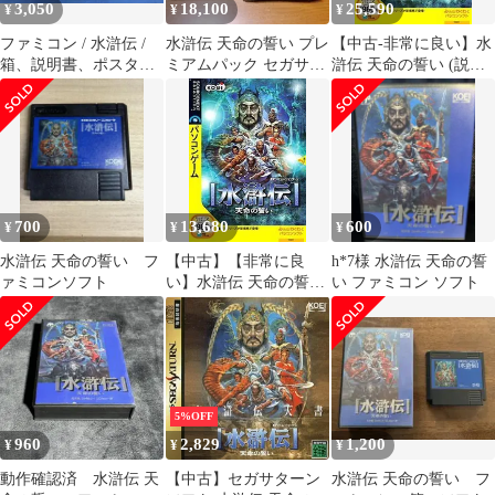
3,050
18,100
25,590
¥
¥
¥
ファミコン / 水滸伝 /
水滸伝 天命の誓い プレ
【中古-非常に良い】水
箱、説明書、ポスター
ミアムパック セガサタ
滸伝 天命の誓い (説明
あり / 起動確認済み
ーンソフト 帯ハガキ付
扉付きスリムパッケー
き
ジ版)
700
13,680
600
¥
¥
¥
水滸伝 天命の誓い フ
【中古】【非常に良
h*7様 水滸伝 天命の誓
ァミコンソフト
い】水滸伝 天命の誓い
い ファミコン ソフト
(説明扉付きスリムパッ
ケージ版) o7r6kf1
5%OFF
960
2,829
1,200
¥
¥
¥
動作確認済 水滸伝 天
【中古】セガサターン
水滸伝 天命の誓い フ