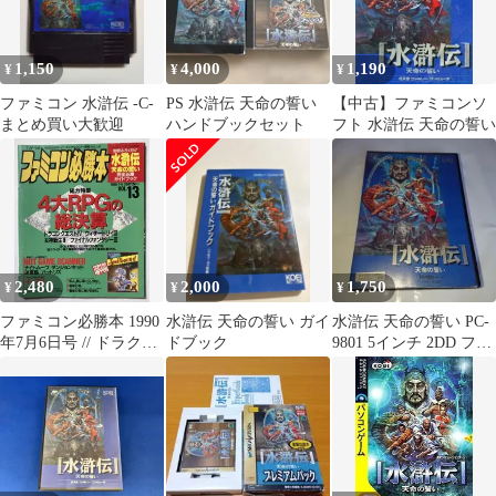
1,150
4,000
1,190
¥
¥
¥
ファミコン 水滸伝 -C-
PS 水滸伝 天命の誓い
【中古】ファミコンソ
まとめ買い大歓迎
ハンドブックセット
フト 水滸伝 天命の誓い
2,480
2,000
1,750
¥
¥
¥
ファミコン必勝本 1990
水滸伝 天命の誓い ガイ
水滸伝 天命の誓い PC-
年7月6日号 // ドラクエ
ドブック
9801 5インチ 2DD フロ
4 FF3 女神転生2
ッピーディスク 2枚組