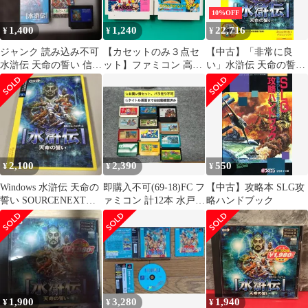
10%OFF
1,400
1,240
22,716
¥
¥
¥
ジャンク 読み込み不可
【カセットのみ３点セ
【中古】「非常に良
水滸伝 天命の誓い 信長
ット】ファミコン 高橋
い」水滸伝 天命の誓い
の野望 戦国群雄伝セッ
名人の冒険島 桃太郎伝
(説明扉付きスリムパッ
ト
説 スクウェアのトム・
ケージ版)
ソーヤ FC
2,100
2,390
550
¥
¥
¥
Windows 水滸伝 天命の
即購入不可(69-18)FC フ
【中古】攻略本 SLG攻
誓い SOURCENEXT
ァミコン 計12本 水戸黄
略ハンドブック
Selection
門、他
1,900
3,280
1,940
¥
¥
¥