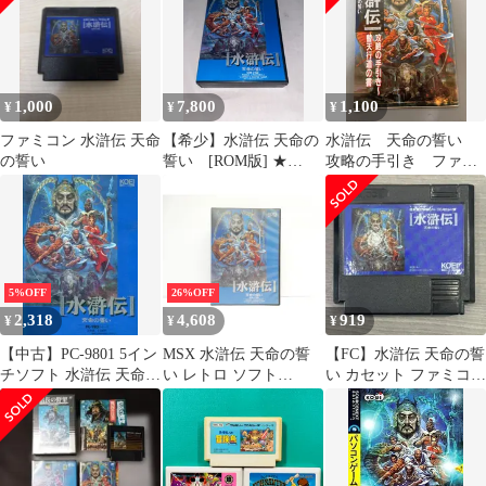
1,000
7,800
1,100
¥
¥
¥
ファミコン 水滸伝 天命
【希少】水滸伝 天命の
水滸伝 天命の誓い
の誓い
誓い [ROM版] ★
攻略の手引き ファミ
MSX2 カートリッジ
リーコンピュータマガ
ROM★
ジン付録
5%OFF
26%OFF
2,318
4,608
919
¥
¥
¥
【中古】PC-9801 5イン
MSX 水滸伝 天命の誓
【FC】水滸伝 天命の誓
チソフト 水滸伝 天命の
い レトロ ソフト
い カセット ファミコン
誓い [5インチFD版]
△WE2538
多少のプレイまで確認
済 美品