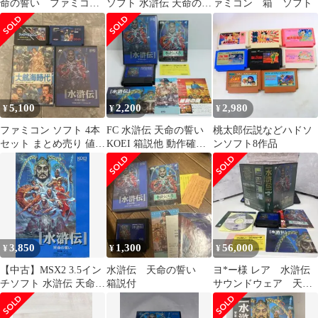
命の誓い ファミコン
ソフト 水滸伝 天命の誓
ァミコン 箱 ソフト
ソフト 箱・説明書
い
付 送料込
5,100
2,200
2,980
¥
¥
¥
ファミコン ソフト 4本
FC 水滸伝 天命の誓い
桃太郎伝説などハドソ
セット まとめ売り 値下
KOEI 箱説他 動作確認
ンソフト8作品
げ交渉可
済 中古
3,850
1,300
56,000
¥
¥
¥
【中古】MSX2 3.5イン
水滸伝 天命の誓い
ヨ*ー様 レア 水滸伝
チソフト 水滸伝 天命の
箱説付
サウンドウェア 天命
誓い
の誓い ファミコンソ
フト