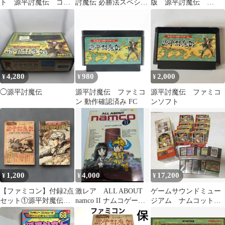
ト 源平討魔伝 コン
討魔伝 必勝法スペシャ
版 源平討魔伝
ピュータボードゲー
ル ケイブンシャ
namcot
ム
4,280
980
2,000
¥
¥
¥
◯源平討魔伝
源平討魔伝 ファミコ
源平討魔伝 ファミコ
ン 動作確認済み FC
ンソフト
1,200
4,000
17,200
¥
¥
¥
【ファミコン】付録2点
激レア ALL ABOUT
ゲームサウンドミュー
セット①源平対魔伝
namco II ナムコゲーム
ジアム ナムコット
②RPG SPECIAL
のすべてII
編 サイトロン ファ
ミコン 10種 箱付