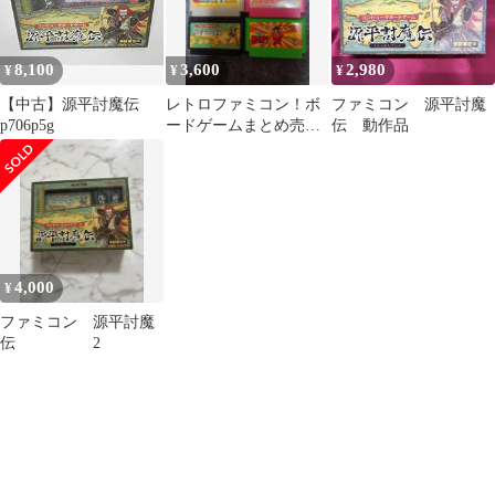
8,100
3,600
2,980
¥
¥
¥
【中古】源平討魔伝
レトロファミコン！ボ
ファミコン 源平討魔
p706p5g
ードゲームまとめ売
伝 動作品
り！モノポリー すご
ろクエスト 源平討魔
伝
4,000
¥
ファミコン 源平討魔
伝 2