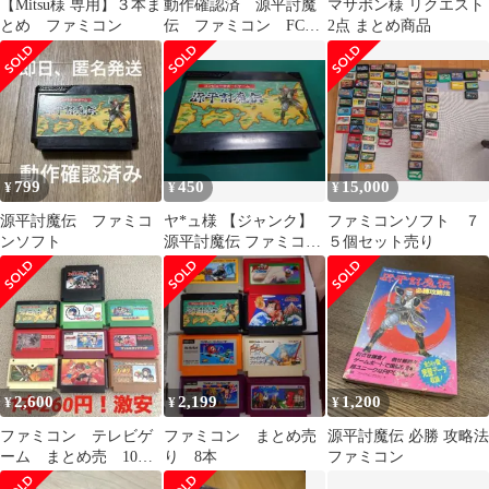
【Mitsu様 専用】３本ま
動作確認済 源平討魔
マサポン様 リクエスト
とめ ファミコン
伝 ファミコン FC
2点 まとめ商品
希少 レア ニンテン
ドー
799
450
15,000
¥
¥
¥
源平討魔伝 ファミコ
ヤ*ュ様 【ジャンク】
ファミコンソフト ７
ンソフト
源平討魔伝 ファミコン
５個セット売り
ソフト
2,600
2,199
1,200
¥
¥
¥
ファミコン テレビゲ
ファミコン まとめ売
源平討魔伝 必勝 攻略法
ーム まとめ売 10
り 8本
ファミコン
本 動作未確認