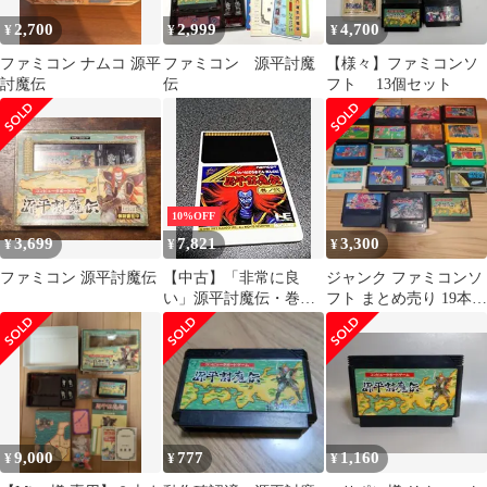
2,700
2,999
4,700
¥
¥
¥
ファミコン ナムコ 源平
ファミコン 源平討魔
【様々】ファミコンソ
討魔伝
伝
フト 13個セット
10%OFF
3,699
7,821
3,300
¥
¥
¥
ファミコン 源平討魔伝
【中古】「非常に良
ジャンク ファミコンソ
い」源平討魔伝・巻ノ
フト まとめ売り 19本セ
弐 （PCエンジン）
ット
9,000
777
1,160
¥
¥
¥