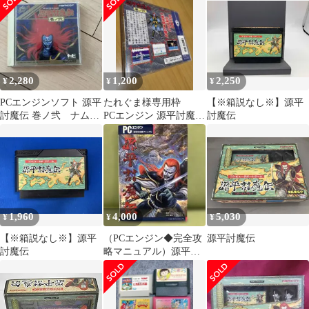
2,280
1,200
2,250
¥
¥
¥
PCエンジンソフト 源平
たれぐま様専用枠
【※箱説なし※】源平
討魔伝 巻ノ弐 ナム
PCエンジン 源平討魔伝
討魔伝
コ HuCARD
巻ノ式 説明書ソフトナ
シ
1,960
4,000
5,030
¥
¥
¥
【※箱説なし※】源平
（PCエンジン◆完全攻
源平討魔伝
討魔伝
略マニュアル）源平討
魔伝（徳間コミュニケ
ーションズ） 美品