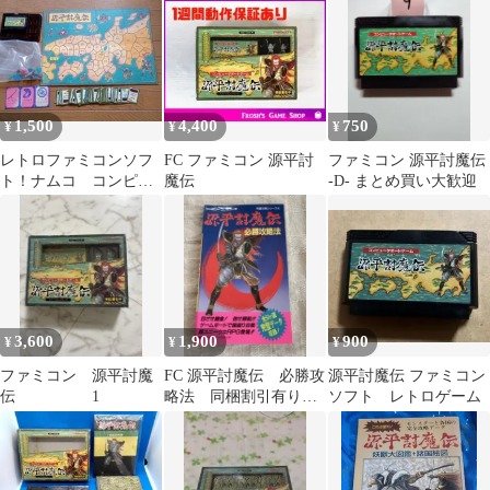
1,500
4,400
750
¥
¥
¥
レトロファミコンソフ
FC ファミコン 源平討
ファミコン 源平討魔伝
ト！ナムコ コンピュ
魔伝
-D- まとめ買い大歓迎
ータボードゲーム 源
平討魔伝
3,600
1,900
900
¥
¥
¥
ファミコン 源平討魔
FC 源平討魔伝 必勝攻
源平討魔伝 ファミコン
伝 1
略法 同梱割引有り
ソフト レトロゲーム
初版