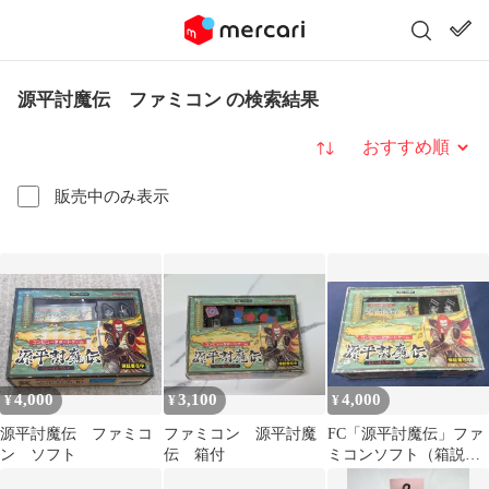
源平討魔伝 ファミコン の検索結果
並び替え
販売中のみ表示
4,000
3,100
4,000
¥
¥
¥
源平討魔伝 ファミコ
ファミコン 源平討魔
FC「源平討魔伝」ファ
ン ソフト
伝 箱付
ミコンソフト（箱説完
品）