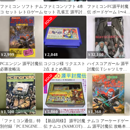
ファミコン ソフト ナム
ファミコンソフト 4本
ファミコンFC源平封魔
コ セット レトロゲーム
セット 孔雀王 源平討魔
伝 ボードゲーム 1〜4人
伝他
プレイ
2,999
2,048
32,100
¥
¥
¥
PCエンジン 源平討魔伝
コジコジ様 リクエスト
ハイスコアガール 源平
必勝攻略法
2点 まとめ商品
討魔伝 Tシャツ Lサイ
ズ ゲーム ファミコン
レトロ
1,500
5,800
1,360
¥
¥
¥
「ファミコン通信」特
【新品同様】 源平討魔
ナムコ アーケードゲー
別付録「PC ENGINE通
伝 ナムコ (NAMCOT)
ム 源平討魔伝 攻略本