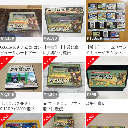
信（ピーシーエンジン
《まずまず綺麗な動作
〇勝PCエンジン 1990年
つうしん）」
確認済》
4月号 付録 HM15
4,150
9,100
17,600
¥
¥
¥
G0516-18★ナムコ コン
【中古】【非常に良
【希少】 ゲームサウン
ピュータボードゲーム
い】源平討魔伝
ドミュージアム ナムコ
源平討魔伝
p706p5g
ット編 全種セット 価格
交渉OK！
3,300
4,200
599
¥
¥
¥
【ネコポス発送】
★ ファミコン ソフト
源平討魔伝
SHARP x68000 源平討
源平討魔伝
魔伝 マイコンソフト 電
波新聞社