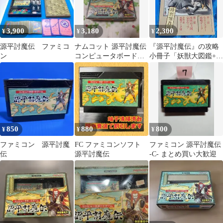
3,900
3,180
2,300
¥
¥
¥
源平討魔伝 ファミコ
ナムコット 源平討魔伝
『源平討魔伝』の攻略
ン
コンピュータボードゲ
小冊子「妖獣大図鑑+諸
ーム
国絵図 特別保存版」フ
ァミマガ
850
880
800
¥
¥
¥
ファミコン 源平討魔
FC ファミコンソフト
ファミコン 源平討魔伝
伝
源平討魔伝
-C- まとめ買い大歓迎