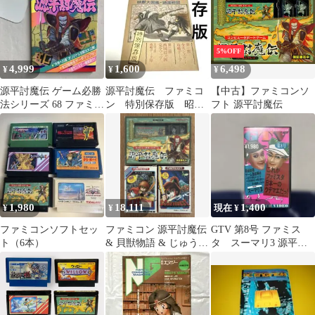
5%OFF
4,999
1,600
6,498
¥
¥
¥
源平討魔伝 ゲーム必勝
源平討魔伝 ファミコ
【中古】ファミコンソ
法シリーズ 68 ファミリ
ン 特別保存版 昭和
フト 源平討魔伝
ーコンピュータ 匿名
63年 付録
配送
1,980
18,111
1,400
¥
¥
現在 ¥
ファミコンソフトセッ
ファミコン 源平討魔伝
GTV 第8号 ファミス
ト（6本）
& 貝獣物語 & じゅうべ
タ スーマリ3 源平討
えくえすと
魔伝