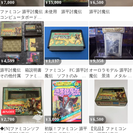
7,000
15,000
6,500
¥
¥
¥
ファミコン 源平討魔伝
未使用 源平討魔伝
源平討魔伝
コンピュータボードゲ
ーム ナムコ 箱説付き
4,599
1,137
9,358
¥
¥
¥
源平討魔伝 箱説明書
ファミコン FC 源平討
オーロラモデル 源平討
その他付属 ファミコ
魔伝 ソフトのみ 起
魔伝 景清 メタル フ
ン
動確認済
ィギュア ダイキャス
ト
46%OFF
2,700
3,000
6,500
¥
¥
¥
◆[N]ファミコンソフ
初版！ファミコン 源平
【完品】ファミコン