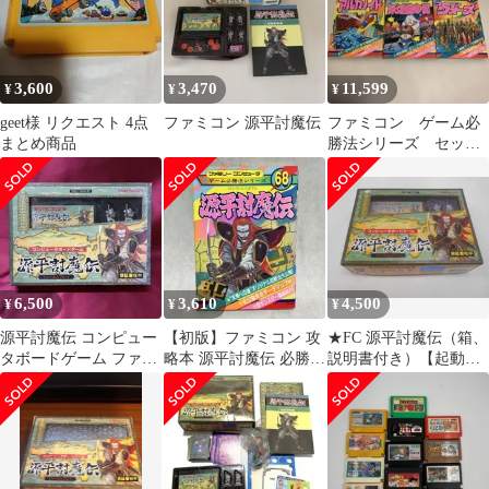
3,600
3,470
11,599
¥
¥
¥
geet様 リクエスト 4点
ファミコン 源平討魔伝
ファミコン ゲーム必
まとめ商品
勝法シリーズ セット
売り
6,500
3,610
4,500
¥
¥
¥
源平討魔伝 コンピュー
【初版】ファミコン 攻
★FC 源平討魔伝（箱、
タボードゲーム ファミ
略本 源平討魔伝 必勝必
説明書付き）【起動検
コン
勝法
査済み】