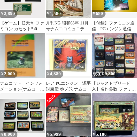
2,890
1,580
680
¥
¥
¥
【ゲーム】任天堂 ファ
月刊NG 昭和63年 11月
【付録】ファミコン通
ミコン カセット5点ま
号ナムココミュニティ
信 PCエンジン通信
とめ売り 砂漠の狐 洗
マガジン 美品
1990年 源平討魔伝
車戦略/ウィロー/ハイド
モンスターレア
ライト3 闇からの訪問
者/源平討魔
伝/SHOGUN ファミリ
ーコンピューター セ
ット販売 動作未確認
2,000
4,880
9,800
¥
¥
現在 ¥
ナムコット インフォ
レア PCエンジン 源平
【ジャストブリード
メーション(ナムコ ゲ
討魔伝 巻ノ弐 ナムコ
入】名作多数 ファミコ
ームカタログ）
ンソフト まとめ売り 20
本セット
8,000
5,999
5,180
¥
¥
¥