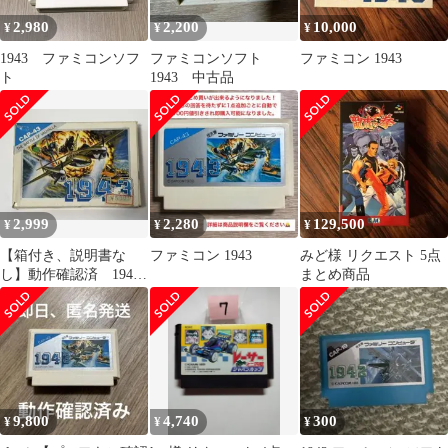
2,980
2,200
10,000
¥
¥
¥
1943 ファミコンソフ
ファミコンソフト
ファミコン 1943
ト
1943 中古品
2,999
2,280
129,500
¥
¥
¥
【箱付き、説明書な
ファミコン 1943
みど様 リクエスト 5点
し】動作確認済 1943
まとめ商品
ファミコン
9,800
4,740
300
¥
¥
¥