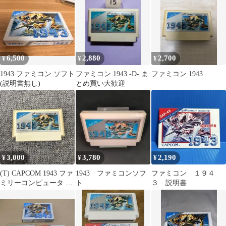
6,500
2,880
2,700
¥
¥
¥
1943 ファミコン ソフト
ファミコン 1943 -D- ま
ファミコン 1943
(説明書無し)
とめ買い大歓迎
3,000
3,780
2,190
¥
¥
¥
(T) CAPCOM 1943 ファ
1943 ファミコンソフ
ファミコン １９４
ミリーコンピュータ ソ
ト
３ 説明書
フト 動作未確認