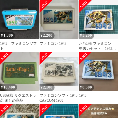
PSPソフト（ベストプ
ライス）
1,380
2,200
3,200
¥
¥
¥
1942 ファミコンソフ
ファミコン 1943
お*ん様 ファミコン
ト
中古カセット 1943
箱、説明書付き
10,400
2,100
8,500
¥
¥
¥
USSA様 リクエスト 3
ファミコンソフト 1943
1943
点 まとめ商品
CAPCOM 1988