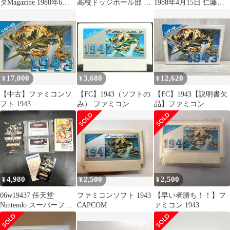
タMagazine 1988年6月
高校ドッジボール部 セ
1988年4月15日 仁藤優
17日号 昭和レトロ 希
ット
子 聖闘士星矢など
少
17,000
3,680
12,620
¥
¥
¥
【中古】ファミコンソ
【FC】1943（ソフトの
【FC】1943【説明書欠
フト 1943
み） ファミコン
品】ファミコン
4,980
2,500
2,500
¥
¥
¥
06w19437 任天堂
ファミコンソフト 1943
【早い者勝ち！！】フ
Nintendo スーパーファ
CAPCOM
ァミコン 1943
ミコン 餓狼伝説/餓狼
伝説2 2タイトルまと