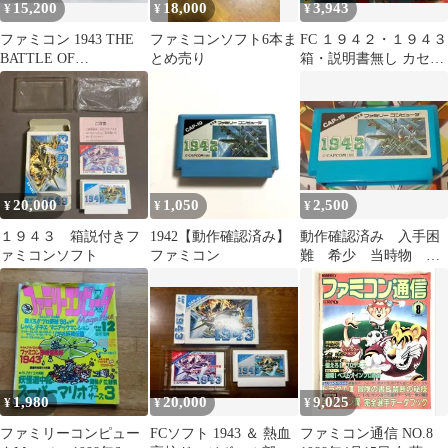
15,200
18,000
3,943
¥
¥
¥
ファミコン 1943 THE
ファミコンソフト6本ま
FC １９４２・１９４３
BATTLE OF
とめ売り
箱・説明書無し カセッ
VALHALLA 箱・説付き
トのみ 中古品
CAPCOM
20,000
1,050
2,500
¥
¥
¥
１９４３ 箱説付きフ
1942【動作確認済み】
動作確認済み 入手困
ァミコンソフト
ファミコン
難 希少 当時物
1942 ファミコン ソフ
ト カセット
1,980
20,000
9,025
¥
¥
¥
ファミリーコンピュー
FCソフト 1943 ＆ 熱血
ファミコン通信 NO.8