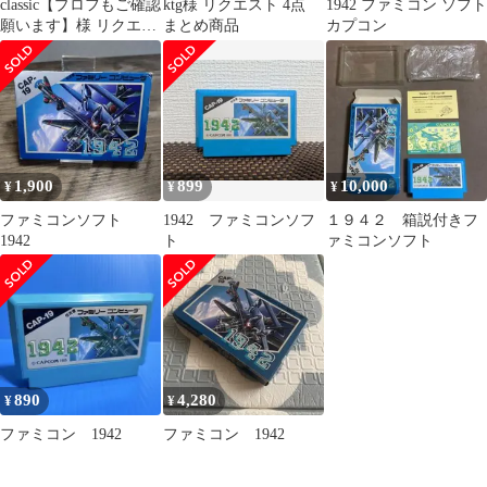
classic【プロフもご確認
ktg様 リクエスト 4点
1942 ファミコン ソフト
願います】様 リクエス
まとめ商品
カプコン
ト 7点 まとめ商品
1,900
899
10,000
¥
¥
¥
ファミコンソフト
1942 ファミコンソフ
１９４２ 箱説付きフ
1942
ト
ァミコンソフト
890
4,280
¥
¥
ファミコン 1942
ファミコン 1942