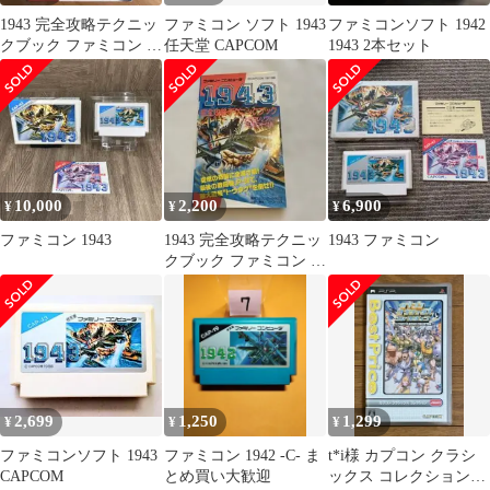
1943 完全攻略テクニッ
ファミコン ソフト 1943
ファミコンソフト 1942
クブック ファミコン 攻
任天堂 CAPCOM
1943 2本セット
略本
10,000
2,200
6,900
¥
¥
¥
ファミコン 1943
1943 完全攻略テクニッ
1943 ファミコン
クブック ファミコン 攻
略本 初版
2,699
1,250
1,299
¥
¥
¥
ファミコンソフト 1943
ファミコン 1942 -C- ま
t*i様 カプコン クラシ
CAPCOM
とめ買い大歓迎
ックス コレクション