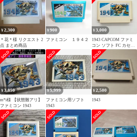
め ゲームソフト 【中古
品】
2,300
900
3,000
¥
¥
¥
＊花＊様 リクエスト 2
ファミコン １９４２
1943 CAPCOM ファミ
点 まとめ商品
コン ソフト FC カセッ
ト レトロゲーム 任天堂
Nintendo シューティン
グ game 1943ミッドウ
ェイ海戦 動作確認済
3,850
5,999
2,500
¥
¥
¥
m*i様 【状態難アリ】
ファミコン用ソフト
1943
ファミコン 1943
1943